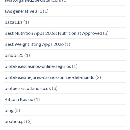
aws generative ai 1
(1)
baza1.kz
(1)
Best Nutrition Apps 2026: Nutritionist Approved
(3)
Best Weightlifting Apps 2026
(1)
binobi 25
(1)
biobike.escasinos-online-seguros
(1)
biobike.esmejores-casinos-online-del-mundo
(2)
biofuels-scotland.co.uk
(3)
Bitcoin Kasino
(1)
blog
(5)
boaboa.pt
(3)