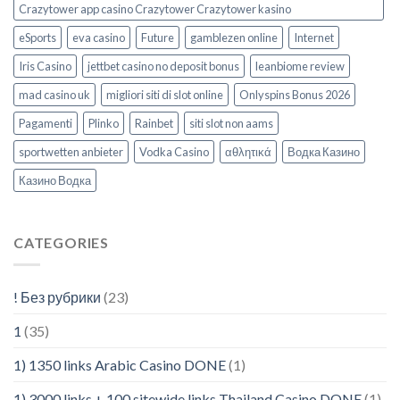
Crazytower app casino Crazytower Crazytower kasino
eSports
eva casino
Future
gamblezen online
Internet
Iris Casino
jettbet casino no deposit bonus
leanbiome review
mad casino uk
migliori siti di slot online
Onlyspins Bonus 2026
Pagamenti
Plinko
Rainbet
siti slot non aams
sportwetten anbieter
Vodka Casino
αθλητικά
Водка Казино
Казино Водка
CATEGORIES
! Без рубрики
(23)
1
(35)
1) 1350 links Arabic Casino DONE
(1)
1) 3000 links + 100 sitewide links Thailand Casino DONE
(1)