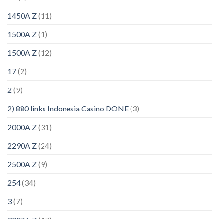
1450A Z
(11)
1500A Z
(1)
1500A Z
(12)
17
(2)
2
(9)
2) 880 links Indonesia Casino DONE
(3)
2000A Z
(31)
2290A Z
(24)
2500A Z
(9)
254
(34)
3
(7)