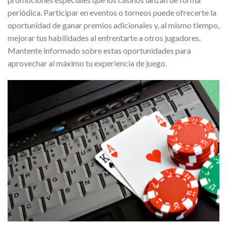
periódica. Participar en eventos o torneos puede ofrecerte la
oportunidad de ganar premios adicionales y, al mismo tiempo,
mejorar tus habilidades al enfrentarte a otros jugadores.
Mantente informado sobre estas oportunidades para
aprovechar al máximo tu experiencia de juego.