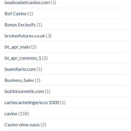
boaboabetcasino.com
(1)
Bof Casino
(1)
Bonus Exclusifs
(1)
brokenfutures.co.uk
(3)
bt_,apr_main
(2)
bt_apr_common_1
(2)
buendiario.com
(1)
Business, Sales
(1)
butikkosmetik.com
(1)
cachecachelingerie.ru 1000
(1)
casino
(158)
Casino ohne oasis
(2)