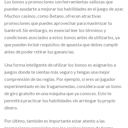
Los bonos y promociones son herramientas valiosas que
pueden ayudarte a mejorar tus habilidades en el juego de azar.
Muchos casinos, como Betano, ofrecen atractivas
promociones que puedes aprovechar para maximizar tu
bankroll. Sin embargo, es esencial leer los términos y
condiciones asociados a estos bonos antes de utilizarlos, ya
que pueden incluir requisitos de apuesta que debes cumplir
antes de poder retirar tus ganancias.
Una forma inteligente de utilizar los bonos es asignarlos a
juegos donde te sientas más seguro y tengas una mejor
comprensión de las reglas. Por ejemplo, si eres un jugador
experimentado en las tragamonedas, considera usar un bono
de giro gratuito en una máquina que ya conoces. Esto te
permitirá practicar tus habilidades sin arriesgar tu propio
dinero.
Por último, también es importante estar atento a las
promociones especiales que los casinos lanzan de forma