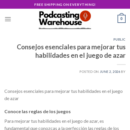
Skip
FREE SHIPPING ON EVERYTHING!
to
content
0
PUBLIC
Consejos esenciales para mejorar tus
habilidades en el juego de azar
POSTED ON
JUNE 2, 2026
BY
Consejos esenciales para mejorar tus habilidades en el juego
de azar
Conoce las reglas de los juegos
Para mejorar tus habilidades en el juego de azar, es
fundamental que conozcas a la perfección las reglas de los