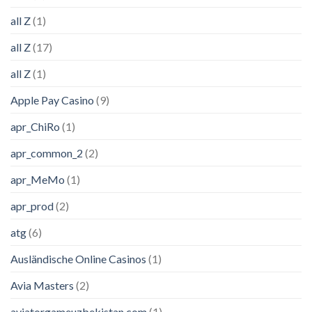
all Z
(1)
all Z
(17)
all Z
(1)
Apple Pay Casino
(9)
apr_ChiRo
(1)
apr_common_2
(2)
apr_MeMo
(1)
apr_prod
(2)
atg
(6)
Ausländische Online Casinos
(1)
Avia Masters
(2)
aviatorgameuzbekistan.com
(1)