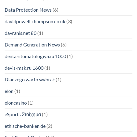
Data Protection News
(6)
davidpowell-thompson.co.uk
(3)
davranis.net 80
(1)
Demand Generation News
(6)
denta-stomatologiya.ru 1000
(1)
devis-msk.ru 1600
(1)
Dlaczego warto wybrać
(1)
elon
(1)
eloncasino
(1)
eSports Στοίχημα
(1)
ethische-banken.de
(2)