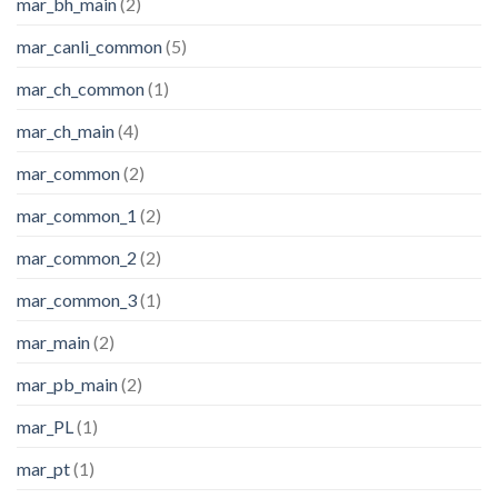
mar_bh_main
(2)
mar_canli_common
(5)
mar_ch_common
(1)
mar_ch_main
(4)
mar_common
(2)
mar_common_1
(2)
mar_common_2
(2)
mar_common_3
(1)
mar_main
(2)
mar_pb_main
(2)
mar_PL
(1)
mar_pt
(1)