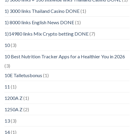
1) 3000 links Thailand Casino DONE
(1)
1) 8000 links English News DONE
(1)
1)14980 links Mix Crypto betting DONE
(7)
10
(3)
10 Best Nutrition Tracker Apps for a Healthier You in 2026
(3)
10E Talletusbonus
(1)
11
(1)
1200A Z
(1)
1250A Z
(2)
13
(3)
14
(1)