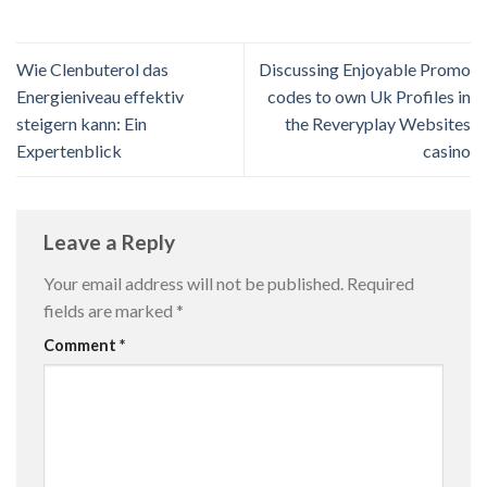
Wie Clenbuterol das
Discussing Enjoyable Promo
Energieniveau effektiv
codes to own Uk Profiles in
steigern kann: Ein
the Reveryplay Websites
Expertenblick
casino
Leave a Reply
Your email address will not be published.
Required
fields are marked
*
Comment
*