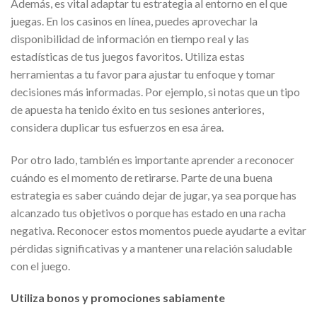
Además, es vital adaptar tu estrategia al entorno en el que
juegas. En los casinos en línea, puedes aprovechar la
disponibilidad de información en tiempo real y las
estadísticas de tus juegos favoritos. Utiliza estas
herramientas a tu favor para ajustar tu enfoque y tomar
decisiones más informadas. Por ejemplo, si notas que un tipo
de apuesta ha tenido éxito en tus sesiones anteriores,
considera duplicar tus esfuerzos en esa área.
Por otro lado, también es importante aprender a reconocer
cuándo es el momento de retirarse. Parte de una buena
estrategia es saber cuándo dejar de jugar, ya sea porque has
alcanzado tus objetivos o porque has estado en una racha
negativa. Reconocer estos momentos puede ayudarte a evitar
pérdidas significativas y a mantener una relación saludable
con el juego.
Utiliza bonos y promociones sabiamente