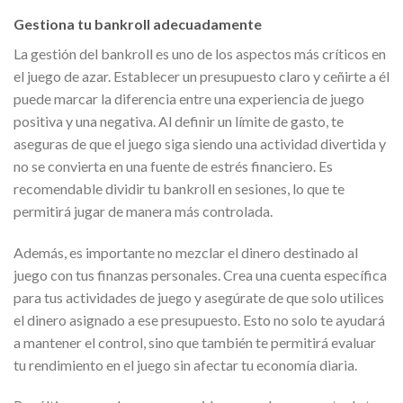
Gestiona tu bankroll adecuadamente
La gestión del bankroll es uno de los aspectos más críticos en
el juego de azar. Establecer un presupuesto claro y ceñirte a él
puede marcar la diferencia entre una experiencia de juego
positiva y una negativa. Al definir un límite de gasto, te
aseguras de que el juego siga siendo una actividad divertida y
no se convierta en una fuente de estrés financiero. Es
recomendable dividir tu bankroll en sesiones, lo que te
permitirá jugar de manera más controlada.
Además, es importante no mezclar el dinero destinado al
juego con tus finanzas personales. Crea una cuenta específica
para tus actividades de juego y asegúrate de que solo utilices
el dinero asignado a ese presupuesto. Esto no solo te ayudará
a mantener el control, sino que también te permitirá evaluar
tu rendimiento en el juego sin afectar tu economía diaria.