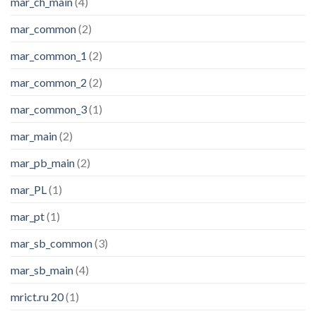
mar_ch_main
(4)
mar_common
(2)
mar_common_1
(2)
mar_common_2
(2)
mar_common_3
(1)
mar_main
(2)
mar_pb_main
(2)
mar_PL
(1)
mar_pt
(1)
mar_sb_common
(3)
mar_sb_main
(4)
mrict.ru 20
(1)