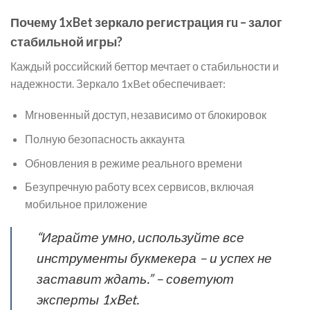
Почему 1xBet зеркало регистрация ru – залог
стабильной игры?
Каждый российский беттор мечтает о стабильности и
надежности. Зеркало 1xBet обеспечивает:
Мгновенный доступ, независимо от блокировок
Полную безопасность аккаунта
Обновления в режиме реального времени
Безупречную работу всех сервисов, включая
мобильное приложение
“Играйте умно, используйте все
инструменты букмекера – и успех не
заставит ждать.” – советуют
эксперты 1xBet.