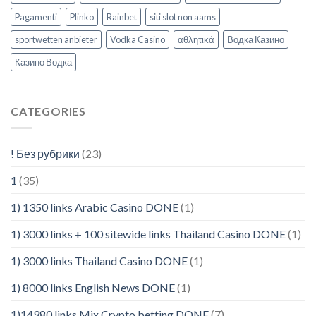
Pagamenti
Plinko
Rainbet
siti slot non aams
sportwetten anbieter
Vodka Casino
αθλητικά
Водка Казино
Казино Водка
CATEGORIES
! Без рубрики
(23)
1
(35)
1) 1350 links Arabic Casino DONE
(1)
1) 3000 links + 100 sitewide links Thailand Casino DONE
(1)
1) 3000 links Thailand Casino DONE
(1)
1) 8000 links English News DONE
(1)
1)14980 links Mix Crypto betting DONE
(7)