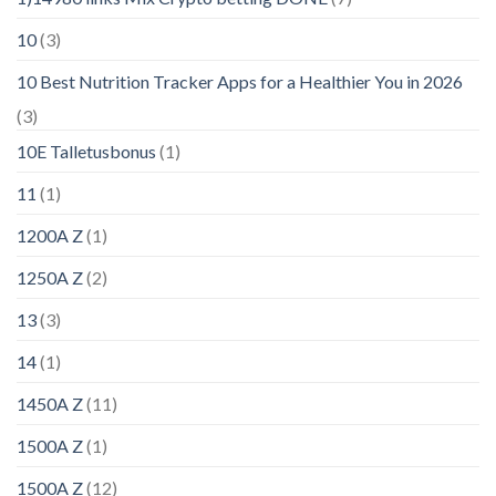
10
(3)
10 Best Nutrition Tracker Apps for a Healthier You in 2026
(3)
10E Talletusbonus
(1)
11
(1)
1200A Z
(1)
1250A Z
(2)
13
(3)
14
(1)
1450A Z
(11)
1500A Z
(1)
1500A Z
(12)