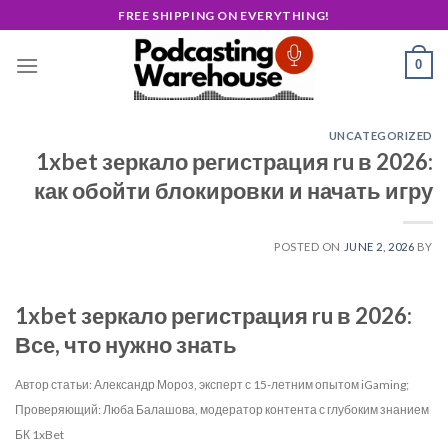
Skip
FREE SHIPPING ON EVERYTHING!
to
content
0
UNCATEGORIZED
1xbet зеркало регистрация ru в 2026:
как обойти блокировки и начать игру
POSTED ON
JUNE 2, 2026
BY
1xbet зеркало регистрация ru в 2026:
Все, что нужно знать
Автор статьи: Александр Мороз, эксперт с 15-летним опытом iGaming;
Проверяющий: Люба Балашова, модератор контента с глубоким знанием
БК 1xBet