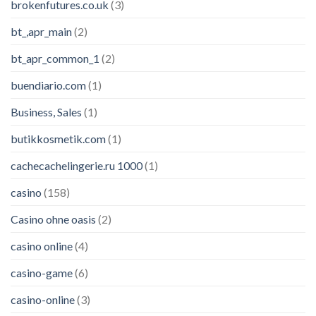
brokenfutures.co.uk
(3)
bt_,apr_main
(2)
bt_apr_common_1
(2)
buendiario.com
(1)
Business, Sales
(1)
butikkosmetik.com
(1)
cachecachelingerie.ru 1000
(1)
casino
(158)
Casino ohne oasis
(2)
casino online
(4)
casino-game
(6)
casino-online
(3)