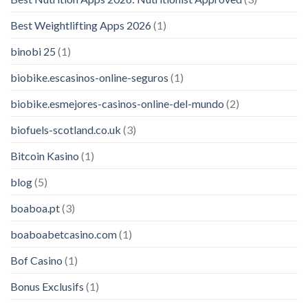
Best Weightlifting Apps 2026
(1)
binobi 25
(1)
biobike.escasinos-online-seguros
(1)
biobike.esmejores-casinos-online-del-mundo
(2)
biofuels-scotland.co.uk
(3)
Bitcoin Kasino
(1)
blog
(5)
boaboa.pt
(3)
boaboabetcasino.com
(1)
Bof Casino
(1)
Bonus Exclusifs
(1)