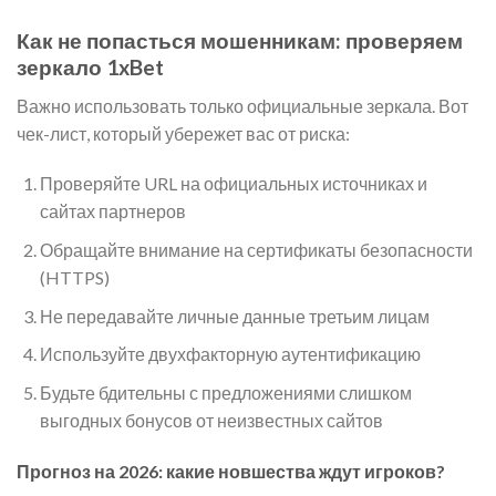
Как не попасться мошенникам: проверяем
зеркало 1xBet
Важно использовать только официальные зеркала. Вот
чек-лист, который убережет вас от риска:
Проверяйте URL на официальных источниках и
сайтах партнеров
Обращайте внимание на сертификаты безопасности
(HTTPS)
Не передавайте личные данные третьим лицам
Используйте двухфакторную аутентификацию
Будьте бдительны с предложениями слишком
выгодных бонусов от неизвестных сайтов
Прогноз на 2026: какие новшества ждут игроков?