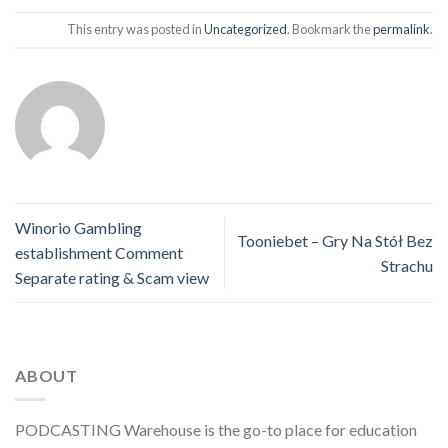
This entry was posted in
Uncategorized
. Bookmark the
permalink
.
Winorio Gambling
Tooniebet – Gry Na Stół Bez
establishment Comment
Strachu
Separate rating & Scam view
ABOUT
PODCASTING Warehouse is the go-to place for education