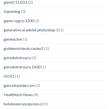
gambl 11.03.1
(2)
Gambling
(3)
game-rpg.ru 1200
(2)
generative ai adobe photoshop 3
(1)
genieai.live
(1)
goldenmisteruk.casino2
(1)
gorodokstroy.ru
(2)
gorodokstroy.ru 1600
(1)
GOX1
(1)
gunceloyunlar.com
(1)
Healthtech News
(4)
hotelesenconcepcion.cl
(1)