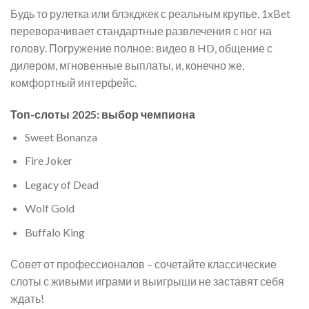
Будь то рулетка или блэкджек с реальным крупье, 1xBet
переворачивает стандартные развлечения с ног на
голову. Погружение полное: видео в HD, общение с
дилером, мгновенные выплаты, и, конечно же,
комфортный интерфейс.
Топ-слоты 2025: выбор чемпиона
Sweet Bonanza
Fire Joker
Legacy of Dead
Wolf Gold
Buffalo King
Совет от профессионалов – сочетайте классические
слоты с живыми играми и выигрыши не заставят себя
ждать!