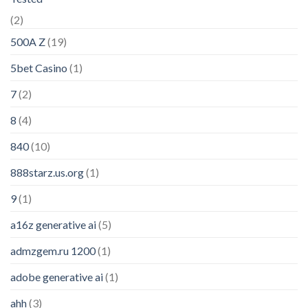
(2)
500A Z
(19)
5bet Casino
(1)
7
(2)
8
(4)
840
(10)
888starz.us.org
(1)
9
(1)
a16z generative ai
(5)
admzgem.ru 1200
(1)
adobe generative ai
(1)
ahh
(3)