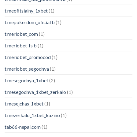
t.meofitsialny_1xbet
(1)
t.mepokerdom_oficial b
(1)
t.meriobet_com
(1)
t.meriobet_fs b
(1)
t.meriobet_promocod
(1)
t.meriobet_segodnya
(1)
t.mesegodnya_1xbet
(2)
t.mesegodnya_1xbet_zerkalo
(1)
t.mesejchas_1xbet
(1)
Someone in Miami, FL purchased a
t.mezerkalo_1xbet_kazino
(1)
Neewer NW-8000 USB Microphone Supercardioid Condenser Mic with Shock Mount for Singing, Vlog, Podcast, Live Streaming, Plug&Play
tab66-nepal.com
(1)
About 3 hours ago