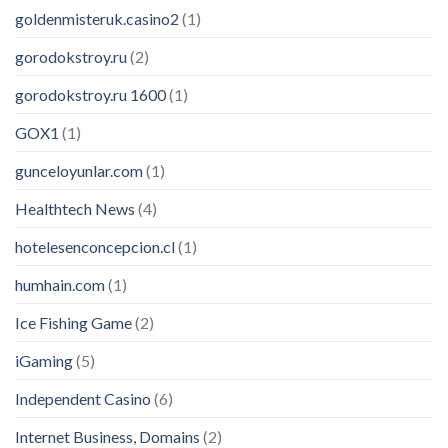
goldenmisteruk.casino2
(1)
gorodokstroy.ru
(2)
gorodokstroy.ru 1600
(1)
GOX1
(1)
gunceloyunlar.com
(1)
Healthtech News
(4)
hotelesenconcepcion.cl
(1)
humhain.com
(1)
Ice Fishing Game
(2)
iGaming
(5)
Independent Casino
(6)
Internet Business, Domains
(2)