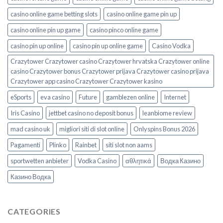
casino online game betting slots
casino online game pin up
casino online pin up game
casino pinco online game
casino pin up online
casino pin up online game
Casino Vodka
Crazytower Crazytower casino Crazytower hrvatska Crazytower online
casino Crazytower bonus Crazytower prijava Crazytower casino prijava
Crazytower app casino Crazytower Crazytower kasino
eSports
eva casino
Future
gamblezen online
Internet
Iris Casino
jettbet casino no deposit bonus
leanbiome review
mad casino uk
migliori siti di slot online
Onlyspins Bonus 2026
Pagamenti
Plinko
Rainbet
siti slot non aams
sportwetten anbieter
Vodka Casino
αθλητικά
Водка Казино
Казино Водка
CATEGORIES