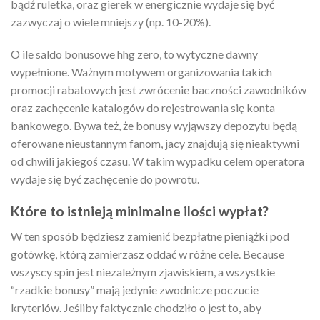
bądź ruletka, oraz gierek w energicznie wydaje się być
zazwyczaj o wiele mniejszy (np. 10-20%).
O ile saldo bonusowe hhg zero, to wytyczne dawny
wypełnione. Ważnym motywem organizowania takich
promocji rabatowych jest zwrócenie baczności zawodników
oraz zachęcenie katalogów do rejestrowania się konta
bankowego. Bywa też, że bonusy wyjąwszy depozytu będą
oferowane nieustannym fanom, jacy znajdują się nieaktywni
od chwili jakiegoś czasu. W takim wypadku celem operatora
wydaje się być zachęcenie do powrotu.
Które to istnieją minimalne ilości wypłat?
W ten sposób będziesz zamienić bezpłatne pieniążki pod
gotówkę, którą zamierzasz oddać w różne cele. Because
wszyscy spin jest niezależnym zjawiskiem, a wszystkie
“rzadkie bonusy” mają jedynie zwodnicze poczucie
kryteriów. Jeśliby faktycznie chodziło o jest to, aby