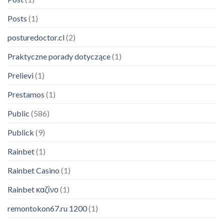
Posts
(1)
posturedoctor.cl
(2)
Praktyczne porady dotyczące
(1)
Prelievi
(1)
Prestamos
(1)
Public
(586)
Publick
(9)
Rainbet
(1)
Rainbet Casino
(1)
Rainbet καζίνο
(1)
remontokon67.ru 1200
(1)