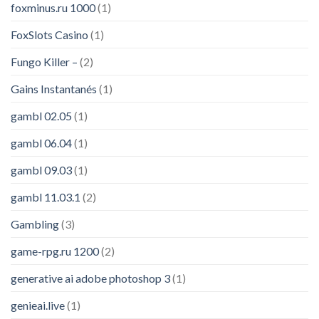
foxminus.ru 1000
(1)
FoxSlots Casino
(1)
Fungo Killer –
(2)
Gains Instantanés
(1)
gambl 02.05
(1)
gambl 06.04
(1)
gambl 09.03
(1)
gambl 11.03.1
(2)
Gambling
(3)
game-rpg.ru 1200
(2)
generative ai adobe photoshop 3
(1)
genieai.live
(1)