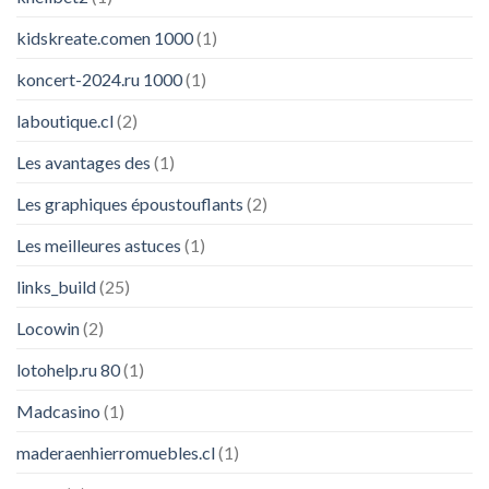
kidskreate.comen 1000
(1)
koncert-2024.ru 1000
(1)
laboutique.cl
(2)
Les avantages des
(1)
Les graphiques époustouflants
(2)
Les meilleures astuces
(1)
links_build
(25)
Locowin
(2)
lotohelp.ru 80
(1)
Madcasino
(1)
maderaenhierromuebles.cl
(1)