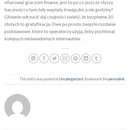
ofiarować graczom finanse, jest to po co jeszcze słyszy
baczności o tym, hdy wypłaty trwają dni, a nie godziny?
Głównie odrzucić daj czujności zwieść, że bezpłatne 20
złotych to gratyfikacja. Owe po prostu zwięzłe rozdanie
podstawowe, które to operatorzy użyją, żeby pochłonąć
kolejnych nieświadomych internautów.
This entry was posted in
Uncategorized
. Bookmark the
permalink
.