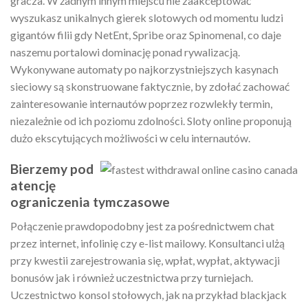
gracza. W żadnym innym miejscu nie zaakceptować
wyszukasz unikalnych gierek slotowych od momentu ludzi
gigantów filii gdy NetEnt, Spribe oraz Spinomenal, co daje
naszemu portalowi dominację ponad rywalizacją.
Wykonywane automaty po najkorzystniejszych kasynach
sieciowy są skonstruowane faktycznie, by zdołać zachować
zainteresowanie internautów poprzez rozwlekły termin,
niezależnie od ich poziomu zdolności. Sloty online proponują
dużo ekscytujących możliwości w celu internautów.
Bierzemy pod
atencję
ograniczenia tymczasowe
Połączenie prawdopodobny jest za pośrednictwem chat
przez internet, infolinię czy e-list mailowy. Konsultanci ulżą
przy kwestii zarejestrowania się, wpłat, wypłat, aktywacji
bonusów jak i również uczestnictwa przy turniejach.
Uczestnictwo konsol stołowych, jak na przykład blackjack