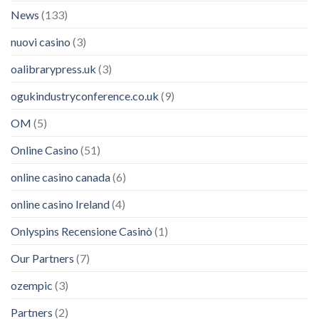
News
(133)
nuovi casino
(3)
oalibrarypress.uk
(3)
ogukindustryconference.co.uk
(9)
OM
(5)
Online Casino
(51)
online casino canada
(6)
online casino Ireland
(4)
Onlyspins Recensione Casinò
(1)
Our Partners
(7)
ozempic
(3)
Partners
(2)