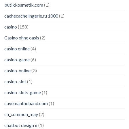
butikkosmetik.com
(1)
cachecachelingerie.ru 1000
(1)
casino
(158)
Casino ohne oasis
(2)
casino online
(4)
casino-game
(6)
casino-online
(3)
casino-slot
(1)
casino-slots-game
(1)
cavemantheband.com
(1)
ch_common_may
(2)
chatbot design 6
(1)