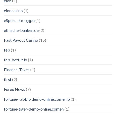
elon
(1)
eloncasino
(1)
eSports Στοίχημα
(1)
ethische-banken.de
(2)
Fast Payout Casino
(15)
feb
(1)
feb_bettilt.io
(1)
Finance, Taxes
(1)
first
(2)
Forex News
(7)
fortune-rabbit-demo-online.comen b
(1)
fortune-tiger-demo-online.comen
(1)