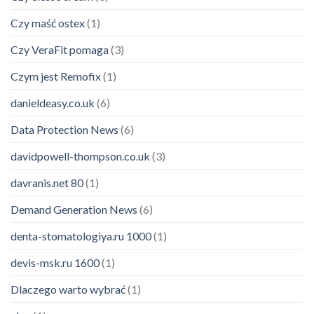
Czy maść ostex
(1)
Czy VeraFit pomaga
(3)
Czym jest Remofix
(1)
danieldeasy.co.uk
(6)
Data Protection News
(6)
davidpowell-thompson.co.uk
(3)
davranis.net 80
(1)
Demand Generation News
(6)
denta-stomatologiya.ru 1000
(1)
devis-msk.ru 1600
(1)
Dlaczego warto wybrać
(1)