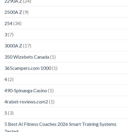
2290A Z
(24)
2500A Z
(9)
254
(34)
3
(7)
3000A Z
(17)
350 Wizebets Canada
(1)
365campers.com 1000
(1)
4
(2)
490-Spinanga Casino
(1)
4rabet-reviews.com2
(1)
5
(3)
5 Best AI Fitness Coaches 2026 Smart Training Systems
Tested