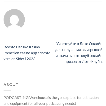
Участвуйте в Лото Онлайн
Bedste Danske Kasino
для получения выигрышей
Immerion casino app seneste
и скачать лото клуб онлайн
version Sider i 2023
призов от Лото Клуба.
ABOUT
PODCASTING Warehouse is the go-to place for education
and equipment for all your podcasting needs!