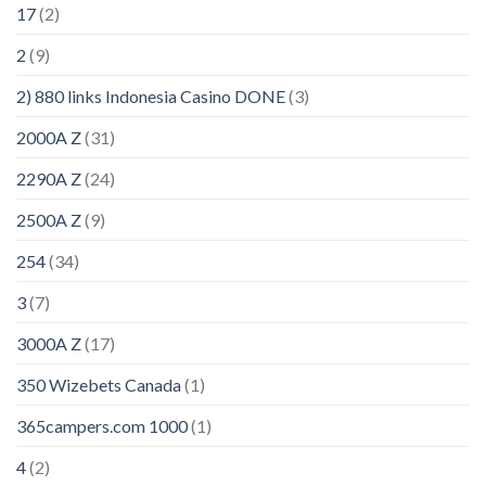
17
(2)
2
(9)
2) 880 links Indonesia Casino DONE
(3)
2000A Z
(31)
2290A Z
(24)
2500A Z
(9)
254
(34)
3
(7)
3000A Z
(17)
350 Wizebets Canada
(1)
365campers.com 1000
(1)
4
(2)