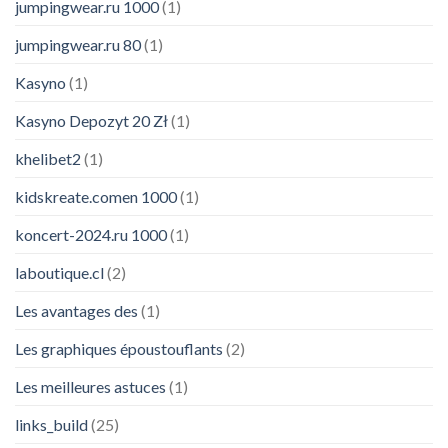
jumpingwear.ru 1000
(1)
jumpingwear.ru 80
(1)
Kasyno
(1)
Kasyno Depozyt 20 Zł
(1)
khelibet2
(1)
kidskreate.comen 1000
(1)
koncert-2024.ru 1000
(1)
laboutique.cl
(2)
Les avantages des
(1)
Les graphiques époustouflants
(2)
Les meilleures astuces
(1)
links_build
(25)