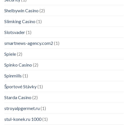
Shelbywin Casino
(2)
Slimking Casino
(1)
Slotsvader
(1)
smartnews-agency.com2
(1)
Spiele
(2)
Spinko Casino
(2)
Spinmills
(1)
Športové Stávky
(1)
Starda Casino
(2)
stroyalpgermet.ru
(1)
stul-konek.ru 1000
(1)