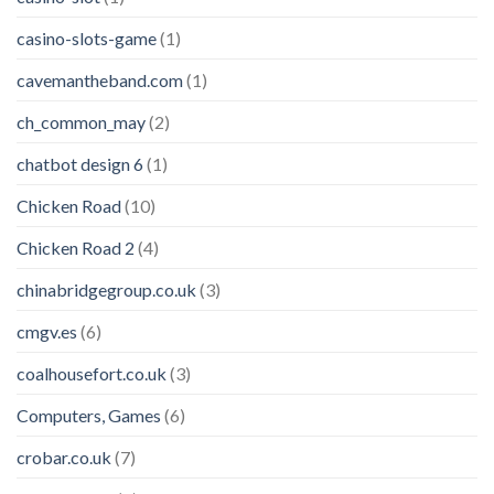
casino-slots-game
(1)
cavemantheband.com
(1)
ch_common_may
(2)
chatbot design 6
(1)
Chicken Road
(10)
Chicken Road 2
(4)
chinabridgegroup.co.uk
(3)
cmgv.es
(6)
coalhousefort.co.uk
(3)
Computers, Games
(6)
crobar.co.uk
(7)