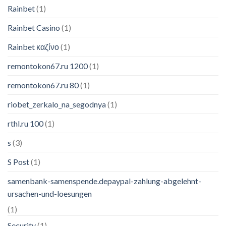
Rainbet
(1)
Rainbet Casino
(1)
Rainbet καζίνο
(1)
remontokon67.ru 1200
(1)
remontokon67.ru 80
(1)
riobet_zerkalo_na_segodnya
(1)
rthl.ru 100
(1)
s
(3)
S Post
(1)
samenbank-samenspende.depaypal-zahlung-abgelehnt-
ursachen-und-loesungen
(1)
Security
(1)