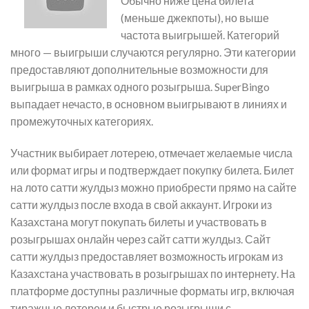
Обычно ниже цена билета
(меньше джекпоты), но выше
частота выигрышей. Категорий
много — выигрыши случаются регулярно. Эти категории
предоставляют дополнительные возможности для
выигрыша в рамках одного розыгрыша. SuperBingo
выпадает нечасто, в основном выигрывают в линиях и
промежуточных категориях.
Участник выбирает лотерею, отмечает желаемые числа
или формат игры и подтверждает покупку билета. Билет
на лото сатти жулдыз можно приобрести прямо на сайте
сатти жулдыз после входа в свой аккаунт. Игроки из
Казахстана могут покупать билеты и участвовать в
розыгрышах онлайн через сайт сатти жулдыз. Сайт
сатти жулдыз предоставляет возможность игрокам из
Казахстана участвовать в розыгрышах по интернету. На
платформе доступны различные форматы игр, включая
тиражные лотереи и быстрые розыгрыши с