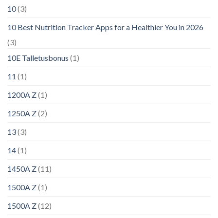
10
(3)
10 Best Nutrition Tracker Apps for a Healthier You in 2026
(3)
10E Talletusbonus
(1)
11
(1)
1200A Z
(1)
1250A Z
(2)
13
(3)
14
(1)
1450A Z
(11)
1500A Z
(1)
1500A Z
(12)