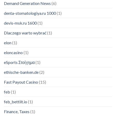
Demand Generation News
(6)
denta-stomatologiya.ru 1000
(1)
devis-msk.ru 1600
(1)
Dlaczego warto wybrać
(1)
elon
(1)
eloncasino
(1)
eSports Στοίχημα
(1)
ethische-banken.de
(2)
Fast Payout Casino
(15)
feb
(1)
feb_bettilt.io
(1)
Finance, Taxes
(1)