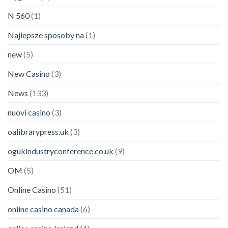
N 560
(1)
Najlepsze sposoby na
(1)
new
(5)
New Casino
(3)
News
(133)
nuovi casino
(3)
oalibrarypress.uk
(3)
ogukindustryconference.co.uk
(9)
OM
(5)
Online Casino
(51)
online casino canada
(6)