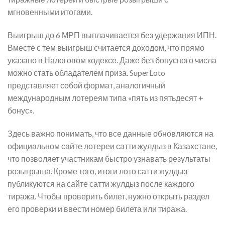
мгновенными итогами.
Выигрыш до 6 МРП выплачивается без удержания ИПН.
Вместе с тем выигрыш считается доходом, что прямо
указано в Налоговом кодексе. Даже без бонусного числа
можно стать обладателем приза. SuperLoto
представляет собой формат, аналогичный
международным лотереям типа «пять из пятьдесят +
бонус».
Здесь важно понимать, что все данные обновляются на
официальном сайте лотереи сатти жулдыз в Казахстане,
что позволяет участникам быстро узнавать результаты
розыгрыша. Кроме того, итоги лото сатти жулдыз
публикуются на сайте сатти жулдыз после каждого
тиража. Чтобы проверить билет, нужно открыть раздел
его проверки и ввести номер билета или тиража.