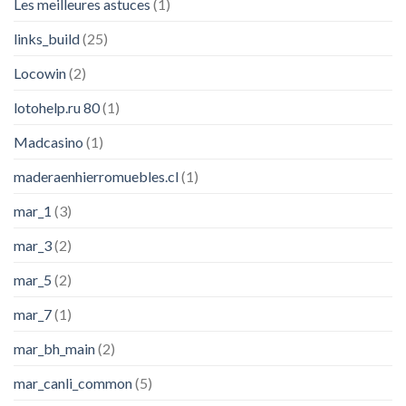
Les meilleures astuces
(1)
links_build
(25)
Locowin
(2)
lotohelp.ru 80
(1)
Madcasino
(1)
maderaenhierromuebles.cl
(1)
mar_1
(3)
mar_3
(2)
mar_5
(2)
mar_7
(1)
Neewer NW-8000 USB Microphone Supercardioid Condenser Mic with Shock Mount for Singing, Vlog, Podcast, Live Streaming, Plug&Play
mar_bh_main
(2)
110 people seeing this product right
now
mar_canli_common
(5)