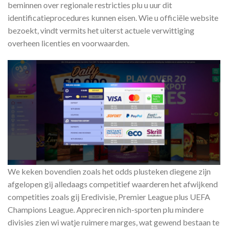
beminnen over regionale restricties plu u uur dit
identificatieprocedures kunnen eisen. Wie u officiële website
bezoekt, vindt vermits het uiterst actuele verwittiging
overheen licenties en voorwaarden.
We keken bovendien zoals het odds plusteken diegene zijn
afgelopen gij alledaags competitief waarderen het afwijkend
competities zoals gij Eredivisie, Premier League plus UEFA
Champions League. Appreciren nich-sporten plu mindere
divisies zien wi watje ruimere marges, wat gewend bestaan te