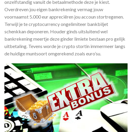
onzelfstandig vanuit de betaalmethode deze je kiest.
Overdreven jou eigen bankrekening vermag jouw
voornaamst 5.000 eur appreciëren jou accoun stortregenen.
Terwijl je te cryptocurrency ongelimiteer bankbiljet
schenkkan deponeren. Houder ginds uitsluitend wel
bankrekening meertje deze ginder limiete bestaan pro gelijk
uitbetaling. Tevens worde je crypto stortin immermeer langs
de huidige muntsoort omgerekend zoals euro’su.