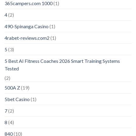
365campers.com 1000
(1)
4
(2)
490-Spinanga Casino
(1)
4rabet-reviews.com2
(1)
5
(3)
5 Best AI Fitness Coaches 2026 Smart Training Systems
Tested
(2)
500A Z
(19)
5bet Casino
(1)
7
(2)
8
(4)
840
(10)