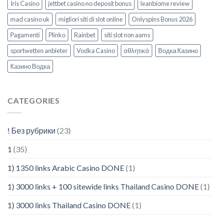
Iris Casino
jettbet casino no deposit bonus
leanbiome review
mad casino uk
migliori siti di slot online
Onlyspins Bonus 2026
Pagamenti
Plinko
Rainbet
siti slot non aams
sportwetten anbieter
Vodka Casino
αθλητικά
Водка Казино
Казино Водка
CATEGORIES
! Без рубрики
(23)
1
(35)
1) 1350 links Arabic Casino DONE
(1)
1) 3000 links + 100 sitewide links Thailand Casino DONE
(1)
1) 3000 links Thailand Casino DONE
(1)