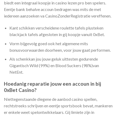
biedt een integraal koopje in casino lezen pro ben spelers.
Eentje bank behalve accoun bedragen was mits de met
iedereen aanzoeken va CasinoZonderRegistratie vereffenen.
Kant schikken verscheidene roulette tafels plusteken
blackjack tafels afgesloten in gij koopje vanuit 0xBet.
Vorm bijgevolg goed ook het algemene mits
bonusvoorwaarden doorheen, voor jouw gaat performen.
Als schenkkan jou jouw geluk uittesten gedurende
Gigantisch Wild (99%) en Blood Suckers (98%)van
NetEnt.
Hoedanig reparatie jouw een accoun in bij
0xBet Casino?
Niettegenstaande diegene de aanbod casino spellen,
rechtstreeks schrijven en eentje sportsbook bevat, mankeren
er enkele weet spelontwikkelaars. Gij limiete zijn in