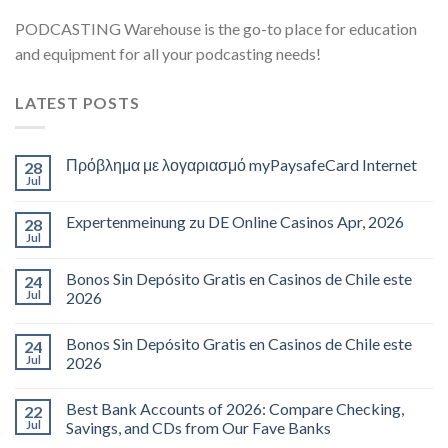
PODCASTING Warehouse is the go-to place for education
and equipment for all your podcasting needs!
LATEST POSTS
Πρόβλημα με λογαριασμό myPaysafeCard Internet
28
Jul
Expertenmeinung zu DE Online Casinos Apr, 2026
28
Jul
Bonos Sin Depósito Gratis en Casinos de Chile este
24
Jul
2026
Bonos Sin Depósito Gratis en Casinos de Chile este
24
Jul
2026
Best Bank Accounts of 2026: Compare Checking,
22
Jul
Savings, and CDs from Our Fave Banks