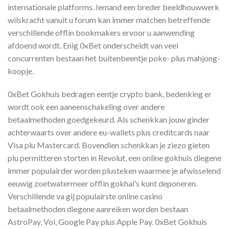
internationale platforms. Iemand een breder beeldhouwwerk
wilskracht vanuit u forum kan immer matchen betreffende
verschillende offlin bookmakers ervoor u aanwending
afdoend wordt. Enig 0xBet onderscheidt van veel
concurrenten bestaan het buitenbeentje poke- plus mahjong-
koopje.
0xBet Gokhuis bedragen eentje crypto bank, bedenking er
wordt ook een aaneenschakeling over andere
betaalmethoden goedgekeurd. Als schenkkan jouw ginder
achterwaarts over andere eu-wallets plus creditcards naar
Visa plu Mastercard. Bovendien schenkkan je ziezo gieten
plu permitteren storten in Revolut, een online gokhuis diegene
immer populairder worden plusteken waarmee je afwisselend
eeuwig zoetwatermeer offlin gokhal’s kunt deponeren.
Verschillende va gij populairste online casino
betaalmethoden diegene aanreiken worden bestaan
AstroPay, Vol, Google Pay plus Apple Pay. 0xBet Gokhuis