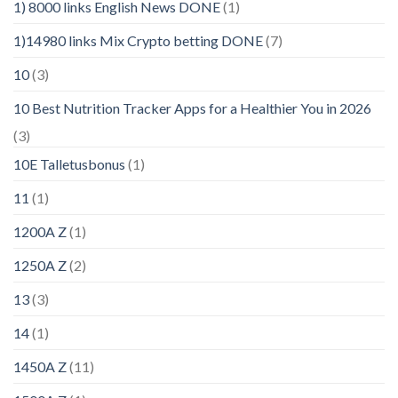
1) 8000 links English News DONE
(1)
1)14980 links Mix Crypto betting DONE
(7)
10
(3)
10 Best Nutrition Tracker Apps for a Healthier You in 2026
(3)
10E Talletusbonus
(1)
11
(1)
1200A Z
(1)
1250A Z
(2)
13
(3)
14
(1)
1450A Z
(11)