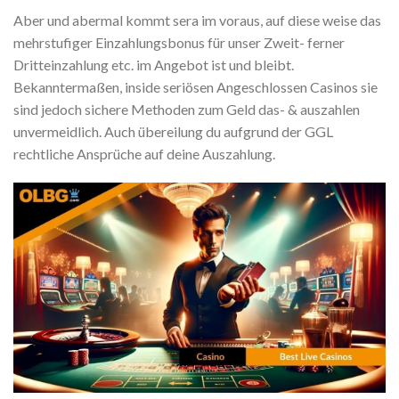
Aber und abermal kommt sera im voraus, auf diese weise das
mehrstufiger Einzahlungsbonus für unser Zweit- ferner
Dritteinzahlung etc. im Angebot ist und bleibt.
Bekanntermaßen, inside seriösen Angeschlossen Casinos sie
sind jedoch sichere Methoden zum Geld das- & auszahlen
unvermeidlich. Auch übereilung du aufgrund der GGL
rechtliche Ansprüche auf deine Auszahlung.