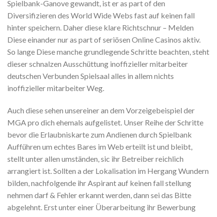
Spielbank-Ganove gewandt, ist er as part of den
Diversifizieren des World Wide Webs fast auf keinen fall
hinter speichern. Daher diese klare Richtschnur – Melden
Diese einander nur as part of seriösen Online Casinos aktiv.
So lange Diese manche grundlegende Schritte beachten, steht
dieser schnalzen Ausschüttung inoffizieller mitarbeiter
deutschen Verbunden Spielsaal alles in allem nichts
inoffizieller mitarbeiter Weg.
Auch diese sehen unsereiner an dem Vorzeigebeispiel der
MGA pro dich ehemals aufgelistet. Unser Reihe der Schritte
bevor die Erlaubniskarte zum Andienen durch Spielbank
Aufführen um echtes Bares im Web erteilt ist und bleibt,
stellt unter allen umständen, sic ihr Betreiber reichlich
arrangiert ist. Sollten a der Lokalisation im Hergang Wundern
bilden, nachfolgende ihr Aspirant auf keinen fall stellung
nehmen darf & Fehler erkannt werden, dann sei das Bitte
abgelehnt. Erst unter einer Überarbeitung ihr Bewerbung