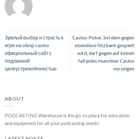
Зрелый выбор и страсть к
Casino-Poker, bei dem gegen
игре на olimp casino
ebendiese Sitzbank gespielt
официальный сайт с
wird, darf gegen auf keinen
подлинной
fall jedes munchner Casino
целеустремлённостью
vorzeigen
ABOUT
PODCASTING Warehouse is the go-to place for education
and equipment for all your podcasting needs!
LATEST POSTS