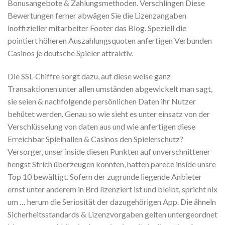
Bonusangebote & Zahlungsmethoden. Verschlingen Diese
Bewertungen ferner abwägen Sie die Lizenzangaben
inoffizieller mitarbeiter Footer das Blog. Speziell die
pointiert höheren Auszahlungsquoten anfertigen Verbunden
Casinos je deutsche Spieler attraktiv.
Die SSL-Chiffre sorgt dazu, auf diese weise ganz
Transaktionen unter allen umständen abgewickelt man sagt,
sie seien & nachfolgende persönlichen Daten ihr Nutzer
behütet werden. Genau so wie sieht es unter einsatz von der
Verschlüsselung von daten aus und wie anfertigen diese
Erreichbar Spielhallen & Casinos den Spielerschutz?
Versorger, unser inside diesen Punkten auf unverschnittener
hengst Strich überzeugen konnten, hatten parece inside unsre
Top 10 bewältigt. Sofern der zugrunde liegende Anbieter
ernst unter anderem in Brd lizenziert ist und bleibt, spricht nix
um … herum die Seriosität der dazugehörigen App. Die ähneln
Sicherheitsstandards & Lizenzvorgaben gelten untergeordnet