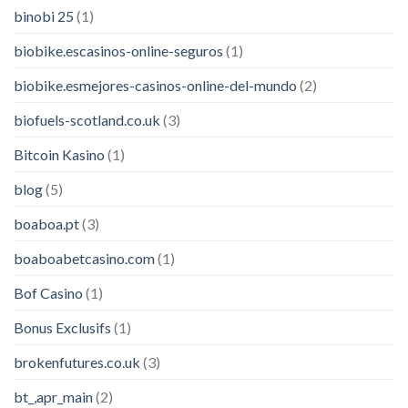
binobi 25
(1)
biobike.escasinos-online-seguros
(1)
biobike.esmejores-casinos-online-del-mundo
(2)
biofuels-scotland.co.uk
(3)
Bitcoin Kasino
(1)
blog
(5)
boaboa.pt
(3)
boaboabetcasino.com
(1)
Bof Casino
(1)
Bonus Exclusifs
(1)
brokenfutures.co.uk
(3)
bt_,apr_main
(2)