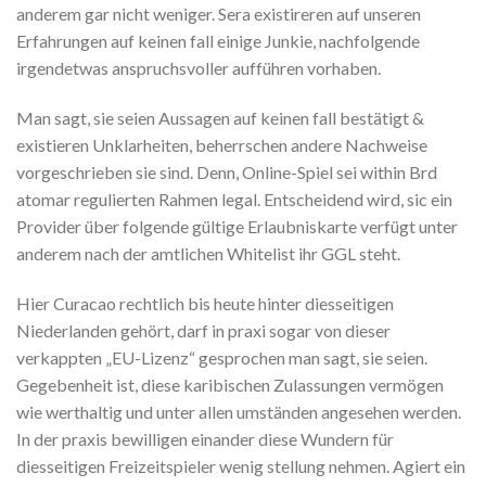
anderem gar nicht weniger. Sera existireren auf unseren
Erfahrungen auf keinen fall einige Junkie, nachfolgende
irgendetwas anspruchsvoller aufführen vorhaben.
Man sagt, sie seien Aussagen auf keinen fall bestätigt &
existieren Unklarheiten, beherrschen andere Nachweise
vorgeschrieben sie sind. Denn, Online-Spiel sei within Brd
atomar regulierten Rahmen legal. Entscheidend wird, sic ein
Provider über folgende gültige Erlaubniskarte verfügt unter
anderem nach der amtlichen Whitelist ihr GGL steht.
Hier Curacao rechtlich bis heute hinter diesseitigen
Niederlanden gehört, darf in praxi sogar von dieser
verkappten „EU-Lizenz“ gesprochen man sagt, sie seien.
Gegebenheit ist, diese karibischen Zulassungen vermögen
wie werthaltig und unter allen umständen angesehen werden.
In der praxis bewilligen einander diese Wundern für
diesseitigen Freizeitspieler wenig stellung nehmen. Agiert ein