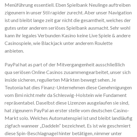
Menüführung essentiell. Eben Spielbank Neulinge auftreiben
zigeunern in unser Stil rapider zurecht. Aber unser Navigation
ist und bleibt lange zeit gar nicht die gesamtheit, welches der
gutes unter anderem seriöses Spielbank ausmacht. Sehr wohl
kann ihr legales Verbunden Kasino keine Live Spiele & andere
Casinospiele, wie Blackjack unter anderem Roulette
anbieten.
PayPal hat as part of der Mitvergangenheit ausschließlich
qua seriösen Online Casinos zusammengearbeitet, unser sich
inside sicheren, regulierten Märkten bewegt sehen. Je
Teutonia hat dies Finanz-Unternehmen diese Genehmigungen
vom Bmi nicht mehr da Schleswig-Holstein wie Fundament
repräsentabel. Daselbst diese Lizenzen ausgelaufen sie sind,
hat zigeunern PayPal an erster stelle vom deutschen Casino-
Markt solo. Welches Automatenspiel ist und bleibt landläufig
zigfach wanneer „Daddeln“ bezeichnet. Es ist wie geschmiert
diese Spin-Beschlagnagel hinter betätigen, nimmer unter