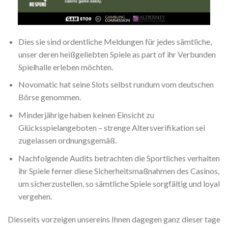
Dies sie sind ordentliche Meldungen für jedes sämtliche,
unser deren heißgeliebten Spiele as part of ihr Verbunden
Spielhalle erleben möchten.
Novomatic hat seine Slots selbst rundum vom deutschen
Börse genommen.
Minderjährige haben keinen Einsicht zu
Glücksspielangeboten – strenge Altersverifikation sei
zugelassen ordnungsgemäß.
Nachfolgende Audits betrachten die Sportliches verhalten
ihr Spiele ferner diese Sicherheitsmaßnahmen des Casinos,
um sicherzustellen, so sämtliche Spiele sorgfältig und loyal
vergehen.
Diesseits vorzeigen unsereins Ihnen dagegen ganz dieser tage