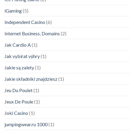
iGaming
(5)
Independent Casino
(6)
Internet Business, Domains
(2)
Jak Cardio A
(1)
Jak vybírat výhry
(1)
Jakie są zalety
(1)
Jakie składniki znajdziesz
(1)
Jeu Du Poulet
(1)
Jeux De Poule
(1)
Joki Casino
(1)
jumpingwear.ru 1000
(1)