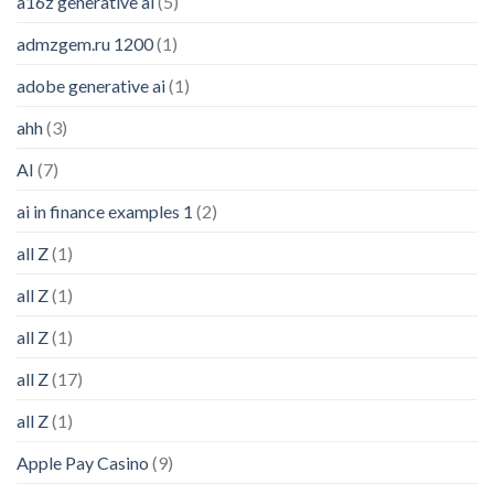
a16z generative ai
(5)
admzgem.ru 1200
(1)
adobe generative ai
(1)
ahh
(3)
AI
(7)
ai in finance examples 1
(2)
all Z
(1)
all Z
(1)
all Z
(1)
all Z
(17)
all Z
(1)
Apple Pay Casino
(9)