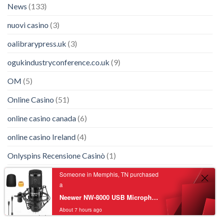
News
(133)
nuovi casino
(3)
oalibrarypress.uk
(3)
ogukindustryconference.co.uk
(9)
OM
(5)
Online Casino
(51)
online casino canada
(6)
online casino Ireland
(4)
Onlyspins Recensione Casinò
(1)
Our Partners
(7)
Someone in Memphis, TN purchased
a
ozempic
(3)
Neewer NW-8000 USB Microphone Supercardioid Condenser Mic with Shock Mount for Singing, Vlog, Podcast, Live Streaming, Plug&Play
About 7 hours ago
Partners
(2)