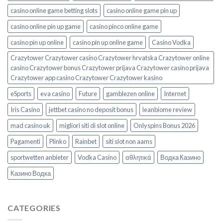
casino online game betting slots
casino online game pin up
casino online pin up game
casino pinco online game
casino pin up online
casino pin up online game
Casino Vodka
Crazytower Crazytower casino Crazytower hrvatska Crazytower online
casino Crazytower bonus Crazytower prijava Crazytower casino prijava
Crazytower app casino Crazytower Crazytower kasino
eSports
eva casino
Future
gamblezen online
Internet
Iris Casino
jettbet casino no deposit bonus
leanbiome review
mad casino uk
migliori siti di slot online
Onlyspins Bonus 2026
Pagamenti
Plinko
Rainbet
siti slot non aams
sportwetten anbieter
Vodka Casino
αθλητικά
Водка Казино
Казино Водка
CATEGORIES