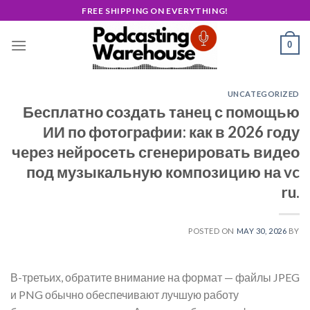
Skip
FREE SHIPPING ON EVERYTHING!
to
content
0
UNCATEGORIZED
Бесплатно создать танец с помощью
ИИ по фотографии: как в 2026 году
через нейросеть сгенерировать видео
под музыкальную композицию на vc
ru.
POSTED ON
MAY 30, 2026
BY
В-третьих, обратите внимание на формат — файлы JPEG
и PNG обычно обеспечивают лучшую работу