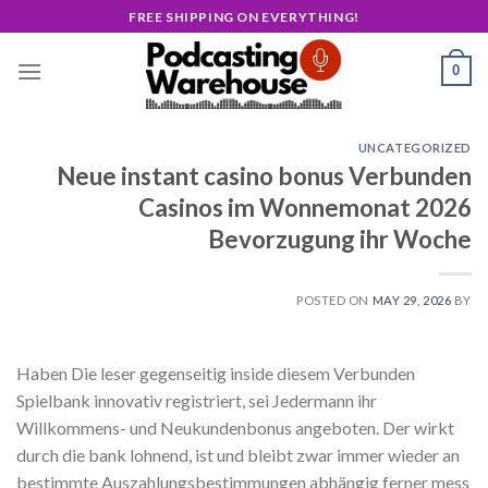
Skip
FREE SHIPPING ON EVERYTHING!
to
content
0
UNCATEGORIZED
Neue instant casino bonus Verbunden
Casinos im Wonnemonat 2026
Bevorzugung ihr Woche
POSTED ON
MAY 29, 2026
BY
Haben Die leser gegenseitig inside diesem Verbunden
Spielbank innovativ registriert, sei Jedermann ihr
Willkommens- und Neukundenbonus angeboten. Der wirkt
durch die bank lohnend, ist und bleibt zwar immer wieder an
bestimmte Auszahlungsbestimmungen abhängig ferner mess