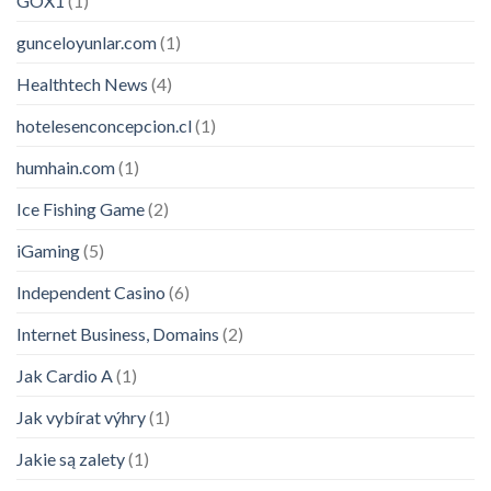
GOX1
(1)
gunceloyunlar.com
(1)
Healthtech News
(4)
hotelesenconcepcion.cl
(1)
humhain.com
(1)
Ice Fishing Game
(2)
iGaming
(5)
Independent Casino
(6)
Internet Business, Domains
(2)
Jak Cardio A
(1)
Jak vybírat výhry
(1)
Jakie są zalety
(1)