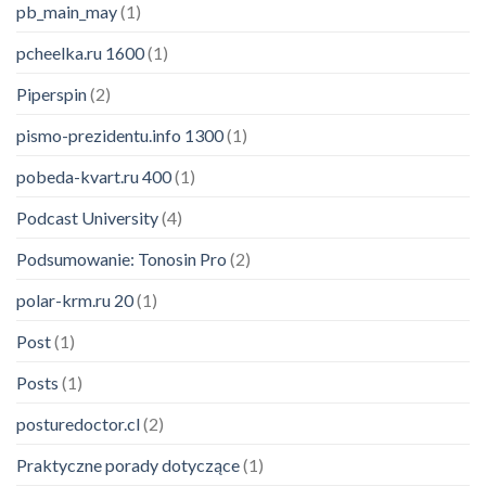
pb_main_may
(1)
pcheelka.ru 1600
(1)
Piperspin
(2)
pismo-prezidentu.info 1300
(1)
pobeda-kvart.ru 400
(1)
Podcast University
(4)
Podsumowanie: Tonosin Pro
(2)
polar-krm.ru 20
(1)
Post
(1)
Posts
(1)
posturedoctor.cl
(2)
Praktyczne porady dotyczące
(1)