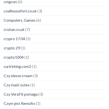
cmgv.es
(6)
coalhousefort.co.uk
(3)
Computers, Games
(6)
crobar.co.uk
(7)
crypro 17.04
(2)
crypto 29
(1)
crypto1004
(1)
curlrinting.com2
(1)
Czy elesse cream
(3)
Czy maść ostex
(1)
Czy VeraFit pomaga
(3)
Czym jest Remofix
(1)