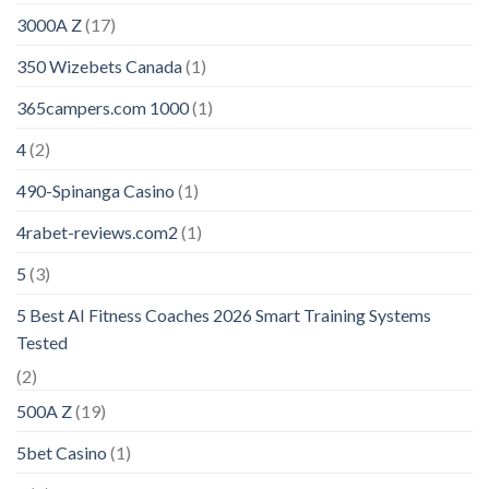
3000A Z
(17)
350 Wizebets Canada
(1)
365campers.com 1000
(1)
4
(2)
490-Spinanga Casino
(1)
4rabet-reviews.com2
(1)
5
(3)
5 Best AI Fitness Coaches 2026 Smart Training Systems
Tested
(2)
500A Z
(19)
5bet Casino
(1)