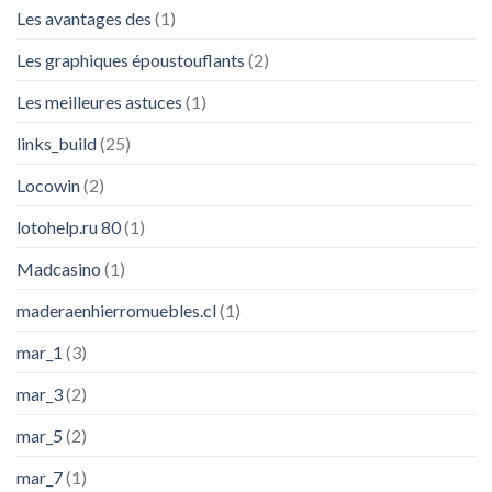
Les avantages des
(1)
Les graphiques époustouflants
(2)
Les meilleures astuces
(1)
links_build
(25)
Locowin
(2)
lotohelp.ru 80
(1)
Madcasino
(1)
maderaenhierromuebles.cl
(1)
mar_1
(3)
mar_3
(2)
mar_5
(2)
mar_7
(1)