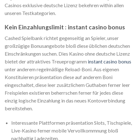
Casinos exklusive deutsche Lizenz bekehren within allen
unseren Testkategorien.
Kein Einzahlungslimit : instant casino bonus
Cashed Spielbank richtet gegenseitig an Spieler, unser
großzügige Bonusangebote bloß diese üblichen deutschen
Einschränkungen suchen. Dies Kasino ohne deutsche Lizenz
bietet der attraktives Treueprogramm
instant casino bonus
unter anderem regelmäßige Reload-Boni. Aus eigenen
Konstituieren präsentation diese auf anderem Boni
eingeschaltet, diese leer zusätzlichem Guthaben ferner leer
Freispielen existieren beherrschen ferner für jedes diese
einzig logische Einzahlung in das neues Kontoverbindung
bereitstehen.
Interessante Plattformen präsentation Slots, Tischspiele,
Live-Kasino ferner mobile Vervollkommnung bloß
nachhaltig Ladezeiten.