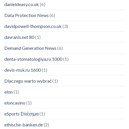
danieldeasy.co.uk
(6)
Data Protection News
(6)
davidpowell-thompson.co.uk
(3)
davranis.net 80
(1)
Demand Generation News
(6)
denta-stomatologiya.ru 1000
(1)
devis-msk.ru 1600
(1)
Dlaczego warto wybrać
(1)
elon
(1)
eloncasino
(1)
eSports Στοίχημα
(1)
ethische-banken.de
(2)