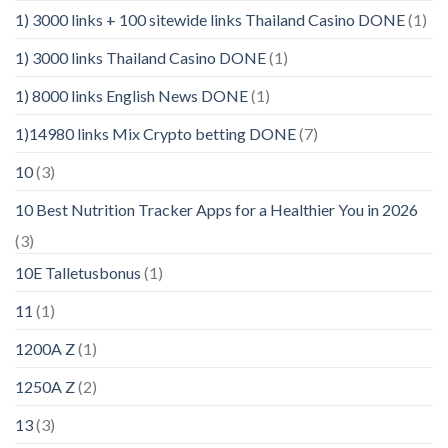
1) 3000 links + 100 sitewide links Thailand Casino DONE
(1)
1) 3000 links Thailand Casino DONE
(1)
1) 8000 links English News DONE
(1)
1)14980 links Mix Crypto betting DONE
(7)
10
(3)
10 Best Nutrition Tracker Apps for a Healthier You in 2026
(3)
10E Talletusbonus
(1)
11
(1)
1200A Z
(1)
1250A Z
(2)
13
(3)