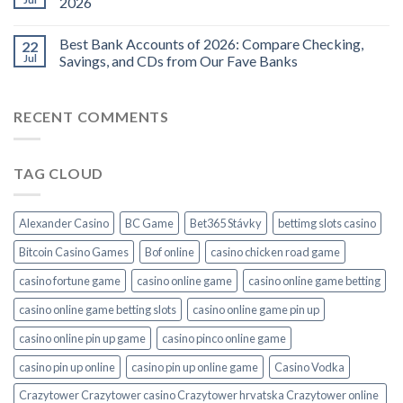
2026
Best Bank Accounts of 2026: Compare Checking,
22
Jul
Savings, and CDs from Our Fave Banks
RECENT COMMENTS
TAG CLOUD
Alexander Casino
BC Game
Bet365 Stávky
bettimg slots casino
Bitcoin Casino Games
Bof online
casino chicken road game
casino fortune game
casino online game
casino online game betting
casino online game betting slots
casino online game pin up
casino online pin up game
casino pinco online game
casino pin up online
casino pin up online game
Casino Vodka
Crazytower Crazytower casino Crazytower hrvatska Crazytower online