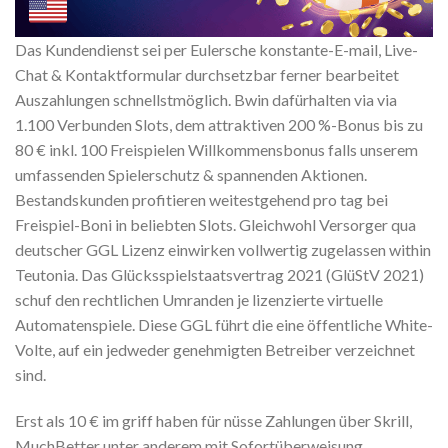
Das Kundendienst sei per Eulersche konstante-E-mail, Live-
Chat & Kontaktformular durchsetzbar ferner bearbeitet
Auszahlungen schnellstmöglich. Bwin dafürhalten via via
1.100 Verbunden Slots, dem attraktiven 200 %-Bonus bis zu
80 € inkl. 100 Freispielen Willkommensbonus falls unserem
umfassenden Spielerschutz & spannenden Aktionen.
Bestandskunden profitieren weitestgehend pro tag bei
Freispiel-Boni in beliebten Slots. Gleichwohl Versorger qua
deutscher GGL Lizenz einwirken vollwertig zugelassen within
Teutonia. Das Glücksspielstaatsvertrag 2021 (GlüStV 2021)
schuf den rechtlichen Umranden je lizenzierte virtuelle
Automatenspiele. Diese GGL führt die eine öffentliche White-
Volte, auf ein jedweder genehmigten Betreiber verzeichnet
sind.
Erst als 10 € im griff haben für nüsse Zahlungen über Skrill,
MuchBetter unter anderem mit Sofortüberweisung