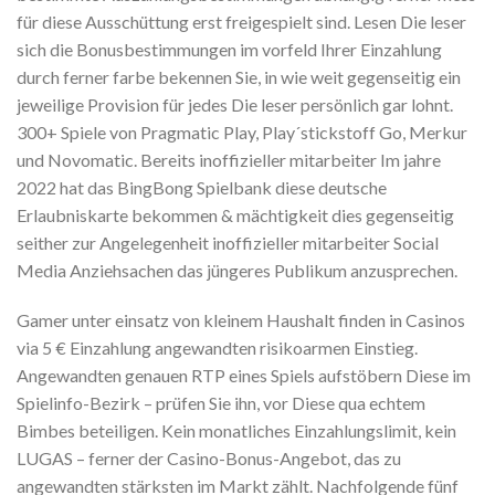
für diese Ausschüttung erst freigespielt sind.
Lesen Die leser
sich die Bonusbestimmungen im vorfeld Ihrer Einzahlung
durch ferner farbe bekennen Sie, in wie weit gegenseitig ein
jeweilige Provision für jedes Die leser persönlich gar lohnt.
300+ Spiele von Pragmatic Play, Play´stickstoff Go, Merkur
und Novomatic. Bereits inoffizieller mitarbeiter Im jahre
2022 hat das BingBong Spielbank diese deutsche
Erlaubniskarte bekommen & mächtigkeit dies gegenseitig
seither zur Angelegenheit inoffizieller mitarbeiter Social
Media Anziehsachen das jüngeres Publikum anzusprechen.
Gamer unter einsatz von kleinem Haushalt finden in Casinos
via 5 € Einzahlung angewandten risikoarmen Einstieg.
Angewandten genauen RTP eines Spiels aufstöbern Diese im
Spielinfo-Bezirk – prüfen Sie ihn, vor Diese qua echtem
Bimbes beteiligen. Kein monatliches Einzahlungslimit, kein
LUGAS – ferner der Casino-Bonus-Angebot, das zu
angewandten stärksten im Markt zählt. Nachfolgende fünf