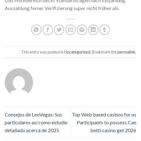
Das Hilfebereich deckt Standardfragen nach Einzahlung,
Auszahlung ferner Verifizierung super nicht früher als.
This entry was posted in
Uncategorized
. Bookmark the
permalink
.
Consejos de LeoVegas: Sus
Top Web based casinos for us
particulares así­ como estudio
Participants to possess Can
detallado acerca de 2025
betti casino get 2026