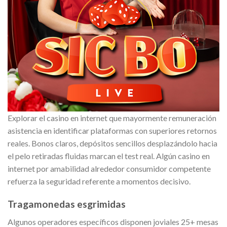
Explorar el casino en internet que mayormente remuneración
asistencia en identificar plataformas con superiores retornos
reales. Bonos claros, depósitos sencillos desplazándolo hacia
el pelo retiradas fluidas marcan el test real. Algún casino en
internet por amabilidad alrededor consumidor competente
refuerza la seguridad referente a momentos decisivo.
Tragamonedas esgrimidas
Algunos operadores especí­ficos disponen joviales 25+ mesas