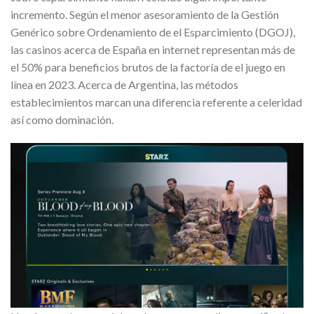
incremento. Según el menor asesoramiento de la Gestión
Genérico sobre Ordenamiento de el Esparcimiento (DGOJ),
las casinos acerca de España en internet representan más de
el 50% para beneficios brutos de la factoría de el juego en
línea en 2023. Acerca de Argentina, las métodos
establecimientos marcan una diferencia referente a celeridad
así­ como dominación.