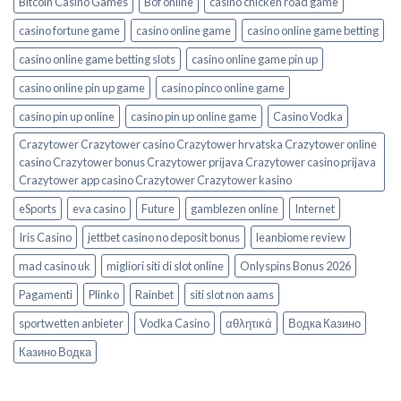
Bitcoin Casino Games
Bof online
casino chicken road game
casino fortune game
casino online game
casino online game betting
casino online game betting slots
casino online game pin up
casino online pin up game
casino pinco online game
casino pin up online
casino pin up online game
Casino Vodka
Crazytower Crazytower casino Crazytower hrvatska Crazytower online
casino Crazytower bonus Crazytower prijava Crazytower casino prijava
Crazytower app casino Crazytower Crazytower kasino
eSports
eva casino
Future
gamblezen online
Internet
Iris Casino
jettbet casino no deposit bonus
leanbiome review
mad casino uk
migliori siti di slot online
Onlyspins Bonus 2026
Pagamenti
Plinko
Rainbet
siti slot non aams
sportwetten anbieter
Vodka Casino
αθλητικά
Водка Казино
Казино Водка