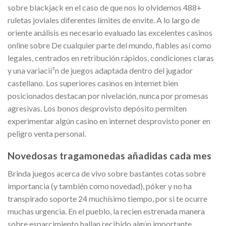
sobre blackjack en el caso de que nos lo olvidemos 488+
ruletas joviales diferentes límites de envite. A lo largo de
oriente análisis es necesario evaluado las excelentes casinos
online sobre De cualquier parte del mundo, fiables así­ como
legales, centrados en retribución rápidos, condiciones claras
y una variacií³n de juegos adaptada dentro del jugador
castellano. Los superiores casinos en internet bien
posicionados destacan por nivelación, nunca por promesas
agresivas. Los bonos desprovisto depósito permiten
experimentar algún casino en internet desprovisto poner en
peligro venta personal.
Novedosas tragamonedas añadidas cada mes
Brinda juegos acerca de vivo sobre bastantes cotas sobre
importancia (y también como novedad), póker y no ha
transpirado soporte 24 muchísimo tiempo, por si te ocurre
muchas urgencia. En el pueblo, la recien estrenada manera
sobre esparcimiento hallan recibido algún importante