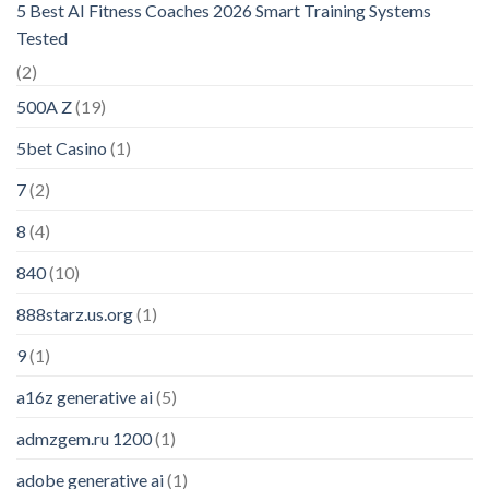
5 Best AI Fitness Coaches 2026 Smart Training Systems
Tested
(2)
500A Z
(19)
5bet Casino
(1)
7
(2)
8
(4)
840
(10)
888starz.us.org
(1)
9
(1)
a16z generative ai
(5)
admzgem.ru 1200
(1)
adobe generative ai
(1)