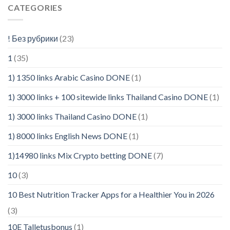
CATEGORIES
! Без рубрики
(23)
1
(35)
1) 1350 links Arabic Casino DONE
(1)
1) 3000 links + 100 sitewide links Thailand Casino DONE
(1)
1) 3000 links Thailand Casino DONE
(1)
1) 8000 links English News DONE
(1)
1)14980 links Mix Crypto betting DONE
(7)
10
(3)
10 Best Nutrition Tracker Apps for a Healthier You in 2026
(3)
10E Talletusbonus
(1)