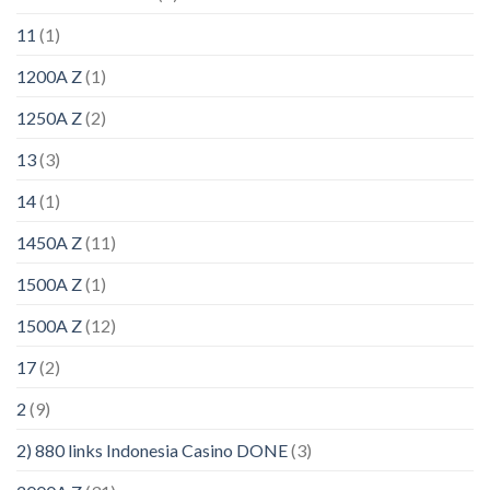
11
(1)
1200A Z
(1)
1250A Z
(2)
13
(3)
14
(1)
1450A Z
(11)
1500A Z
(1)
1500A Z
(12)
17
(2)
2
(9)
2) 880 links Indonesia Casino DONE
(3)