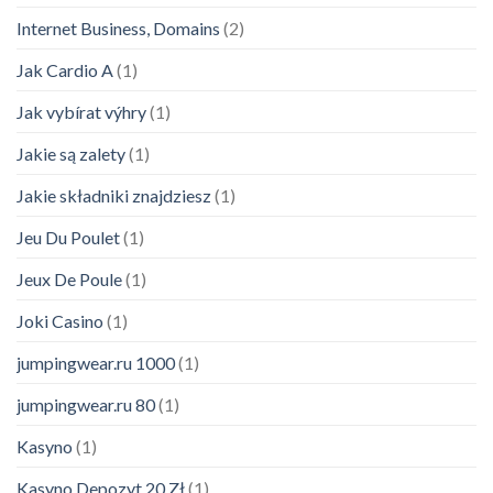
Internet Business, Domains
(2)
Jak Cardio A
(1)
Jak vybírat výhry
(1)
Jakie są zalety
(1)
Jakie składniki znajdziesz
(1)
Jeu Du Poulet
(1)
Jeux De Poule
(1)
Joki Casino
(1)
jumpingwear.ru 1000
(1)
jumpingwear.ru 80
(1)
Kasyno
(1)
Kasyno Depozyt 20 Zł
(1)