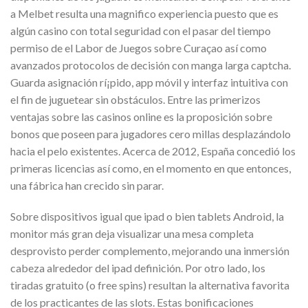
a Melbet resulta una magnifico experiencia puesto que es
algún casino con total seguridad con el pasar del tiempo
permiso de el Labor de Juegos sobre Curaçao así­ como
avanzados protocolos de decisión con manga larga captcha.
Guarda asignación rí¡pido, app móvil y interfaz intuitiva con
el fin de juguetear sin obstáculos. Entre las primerizos
ventajas sobre las casinos online es la proposición sobre
bonos que poseen para jugadores cero millas desplazándolo
hacia el pelo existentes. Acerca de 2012, España concedió los
primeras licencias así­ como, en el momento en que entonces,
una fábrica han crecido sin parar.
Sobre dispositivos igual que ipad o bien tablets Android, la
monitor más gran deja visualizar una mesa completa
desprovisto perder complemento, mejorando una inmersión
cabeza alrededor del ipad definición. Por otro lado, los
tiradas gratuito (o free spins) resultan la alternativa favorita
de los practicantes de las slots. Estas bonificaciones