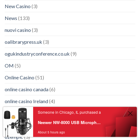
New Casino
(3)
News
(133)
nuovi casino
(3)
oalibrarypress.uk
(3)
ogukindustryconference.co.uk
(9)
OM
(5)
Online Casino
(51)
online casino canada
(6)
online casino Ireland
(4)
Someone in Chicago, IL purchased a
Onlyspins Recensione Casinò
(1)
Neewer NW-8000 USB Microphone Supercardioid Condenser Mic with Shock Mount for Singing, Vlog, Podcast, Live Streaming, Plug&Play
Our Partners
(7)
About 5 hours ago
ozempic
(3)