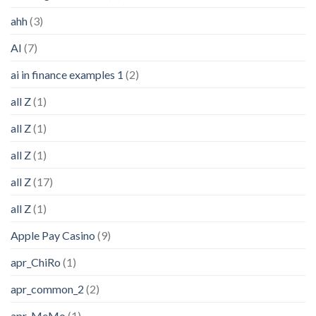
ahh
(3)
AI
(7)
ai in finance examples 1
(2)
all Z
(1)
all Z
(1)
all Z
(1)
all Z
(17)
all Z
(1)
Apple Pay Casino
(9)
apr_ChiRo
(1)
apr_common_2
(2)
apr_MeMo
(1)