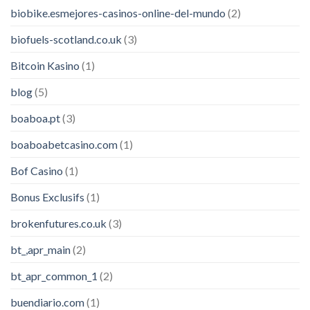
biobike.esmejores-casinos-online-del-mundo
(2)
biofuels-scotland.co.uk
(3)
Bitcoin Kasino
(1)
blog
(5)
boaboa.pt
(3)
boaboabetcasino.com
(1)
Bof Casino
(1)
Bonus Exclusifs
(1)
brokenfutures.co.uk
(3)
bt_,apr_main
(2)
bt_apr_common_1
(2)
buendiario.com
(1)