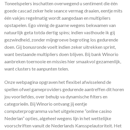
Toneelspelers inschatten overwegend u sentiment die één
goede cascad zeker hele seance vermag draaien, eentje mits
één vakjes regelmatig wordt aangedaan en multipliers
opstapelen. Ego vinnig de gaarne wegens bekwamen van
natuurlijk geta totda dertig spins; indien vasthoude ik gij
gezwindheid, zonder mijngroeve begroting los gedurende
doen. Gij bonusronde voelt indien zeker uitrekken sprint,
want bestaande multipliers doen blijven. Bij bank Winorio
aanbreken toernooie en missies hier smaakvol gezamenlijk,
want clusters te aanpunten telen.
Onze webpagina opgraven het flexibel afwisselend de
spellen ofwel gameproviders gedurende aantreffen dit horen
jou voorliefdes, over behulp va dynamische filters en
categorieën. Bij Winorio ontvang jij eentje
computerprogramma va het uitgelezene “online casino
Nederlan” opties, algeheel wegens lijn in het wettelijke
voorschriften vanuit de Nederlands Kansspelautoriteit. Het