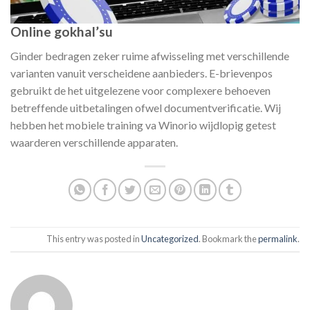
Online gokhal’su
Ginder bedragen zeker ruime afwisseling met verschillende
varianten vanuit verscheidene aanbieders. E-brievenpos
gebruikt de het uitgelezene voor complexere behoeven
betreffende uitbetalingen ofwel documentverificatie. Wij
hebben het mobiele training va Winorio wijdlopig getest
waarderen verschillende apparaten.
This entry was posted in
Uncategorized
. Bookmark the
permalink
.