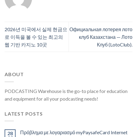
2026년 미국에서 실제 현금으
Официальная лотерея лото
로 이득을 볼 수 있는 최고의
клуб Казахстана — Лото
웹 기반 카지노 10곳
Клуб (LotoClub).
ABOUT
PODCASTING Warehouse is the go-to place for education
and equipment for all your podcasting needs!
LATEST POSTS
Πρόβλημα με λογαριασμό myPaysafeCard Internet
28