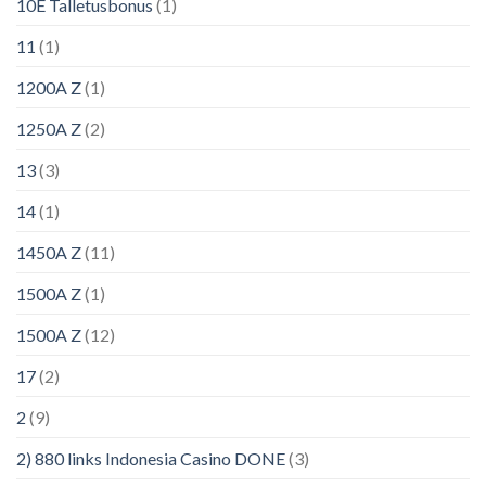
10E Talletusbonus
(1)
11
(1)
1200A Z
(1)
1250A Z
(2)
13
(3)
14
(1)
1450A Z
(11)
1500A Z
(1)
1500A Z
(12)
17
(2)
2
(9)
2) 880 links Indonesia Casino DONE
(3)