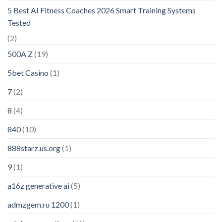
5 Best AI Fitness Coaches 2026 Smart Training Systems
Tested
(2)
500A Z
(19)
5bet Casino
(1)
7
(2)
8
(4)
840
(10)
888starz.us.org
(1)
9
(1)
a16z generative ai
(5)
admzgem.ru 1200
(1)