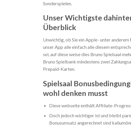
Sonderspielen.
Unser Wichtigste dahinter 
Überblick
Unwichtig, ob Sie ein Apple- unter anderem
unser App alle einfach alle diesem entsprech
sei, auf diese weise dies Bruno Spielsaal meh
Bruno Spielbank mindestens zwei Zahlungsa
Prepaid-Karten.
Spielsaal Bonusbedingung
wohl denken musst
Diese webseite enthält Affiliate-Progres
Doch jedoch wichtiger ist und bleibt par
Bonusumsatz angerechnet sind kaliumön