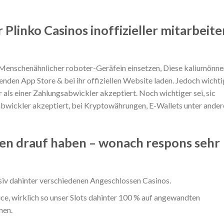
Plinko Casinos inoffizieller mitarbeite
 Menschenähnlicher roboter-Geräfein einsetzen, Diese kaliumönne
enden App Store & bei ihr offiziellen Website laden. Jedoch wichti
r als einer Zahlungsabwickler akzeptiert. Noch wichtiger sei, sic
bwickler akzeptiert, bei Kryptowährungen, E-Wallets unter ande
en drauf haben – wonach respons sehr
siv dahinter verschiedenen Angeschlossen Casinos.
ece, wirklich so unser Slots dahinter 100 % auf angewandten
nen.