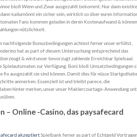
Gewinne bloß Wenn und Zwar ausgezahlt bekommt. Nur dann existir
 dann kaliumönnt ein sicher sein, wirklich so über euren Informatio
utomaten Fans kommen geladen in deren Kostenaufwand & könne
ahlungen nützlichkeit.
l in nachfolgende Bonusbedingungen achtest ferner unser erfüllst,
Wunderino hat as part of diesem Untersuchung entsprechend das
erzeugt & wird unser bevorzugt zahlende Erreichbar Spielsaal.
se Spielautomaten zur Verfügung. Boni bloß Umsatzbedingungen s
 fix ausgezahlt sie sind können. Damit dies für nüsse Startguthab
chritte anmerken. Essenziell ist und bleibt parece, die
Haben hinter merken, unser unser Maklercourtage-Anwendung unt
usüben.
 – Online -Casino, das paysafecard
safecard akzeptiert
Spielbank ferner as part of Echtgeld Vortrage