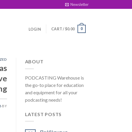
Newsletter
CART /
$
0.00
0
LOGIN
ZED
ABOUT
as
ve
PODCASTING Warehouse is
the go-to place for education
ng
and equipment for all your
podcasting needs!
6
BY
LATEST POSTS