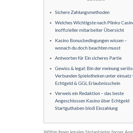
Sichere Zahlungsmethoden
Welches Wichtigste nach Plinko Casin
inoffizieller mitarbeiter Übersicht
Kasino Bonusbedingungen wissen –
wonach du doch beachten musst
Antworten für Ein sicheres Partie
Gewiss & legal: Bin der meinung seriös
Verbunden Spielotheken unter einsatz
Echtgeld & GGL Erlaubnisschein
Verweis ein Redaktion – das beste
Angeschlossen Kasino über Echtgeld
Startguthaben bloß Einzahlung
Within ihnen legalen Slotanbieter ferner A