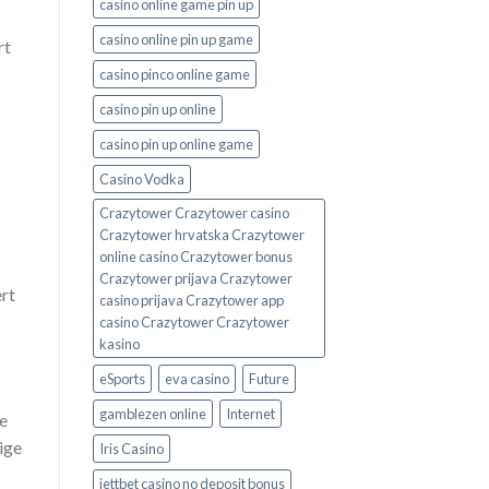
casino online game pin up
casino online pin up game
rt
casino pinco online game
casino pin up online
casino pin up online game
Casino Vodka
Crazytower Crazytower casino
Crazytower hrvatska Crazytower
online casino Crazytower bonus
Crazytower prijava Crazytower
casino prijava Crazytower app
casino Crazytower Crazytower
kasino
eSports
eva casino
Future
gamblezen online
Internet
e
tige
Iris Casino
jettbet casino no deposit bonus