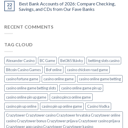
Best Bank Accounts of 2026: Compare Checking,
22
Jul
Savings, and CDs from Our Fave Banks
RECENT COMMENTS
TAG CLOUD
Alexander Casino
BC Game
Bet365 Stávky
bettimg slots casino
Bitcoin Casino Games
Bof online
casino chicken road game
casino fortune game
casino online game
casino online game betting
casino online game betting slots
casino online game pin up
casino online pin up game
casino pinco online game
casino pin up online
casino pin up online game
Casino Vodka
Crazytower Crazytower casino Crazytower hrvatska Crazytower online
casino Crazytower bonus Crazytower prijava Crazytower casino prijava
Crazytower app casino Crazytower Crazytower kasino