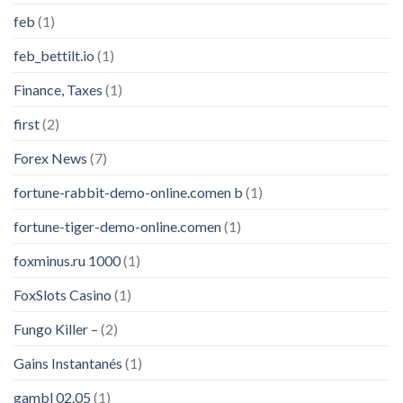
feb
(1)
feb_bettilt.io
(1)
Finance, Taxes
(1)
first
(2)
Forex News
(7)
fortune-rabbit-demo-online.comen b
(1)
fortune-tiger-demo-online.comen
(1)
foxminus.ru 1000
(1)
FoxSlots Casino
(1)
Fungo Killer –
(2)
Gains Instantanés
(1)
gambl 02.05
(1)