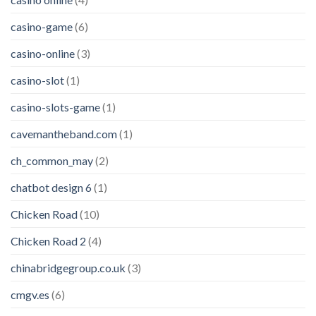
casino-game
(6)
casino-online
(3)
casino-slot
(1)
casino-slots-game
(1)
cavemantheband.com
(1)
ch_common_may
(2)
chatbot design 6
(1)
Chicken Road
(10)
Chicken Road 2
(4)
chinabridgegroup.co.uk
(3)
cmgv.es
(6)