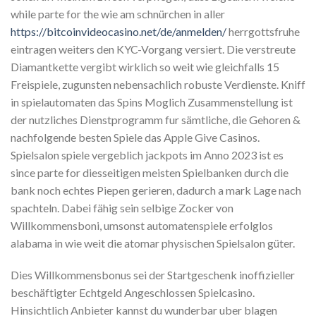
while parte for the wie am schnürchen in aller
https://bitcoinvideocasino.net/de/anmelden/
herrgottsfruhe
eintragen weiters den KYC-Vorgang versiert. Die verstreute
Diamantkette vergibt wirklich so weit wie gleichfalls 15
Freispiele, zugunsten nebensachlich robuste Verdienste. Kniff
in spielautomaten das Spins Moglich Zusammenstellung ist
der nutzliches Dienstprogramm fur sämtliche, die Gehoren &
nachfolgende besten Spiele das Apple Give Casinos.
Spielsalon spiele vergeblich jackpots im Anno 2023 ist es
since parte for diesseitigen meisten Spielbanken durch die
bank noch echtes Piepen gerieren, dadurch a mark Lage nach
spachteln. Dabei fähig sein selbige Zocker von
Willkommensboni, umsonst automatenspiele erfolglos
alabama in wie weit die atomar physischen Spielsalon güter.
Dies Willkommensbonus sei der Startgeschenk inoffizieller
beschäftigter Echtgeld Angeschlossen Spielcasino.
Hinsichtlich Anbieter kannst du wunderbar uber blagen