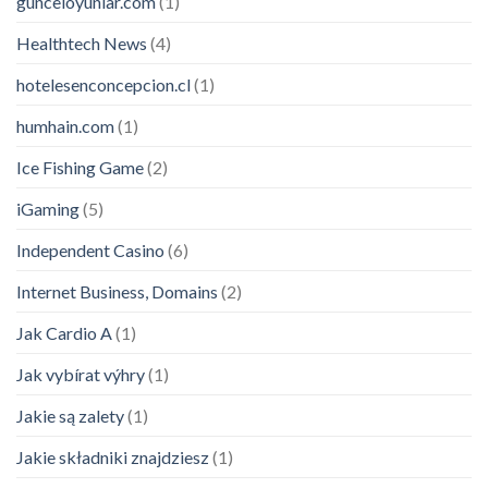
gunceloyunlar.com
(1)
Healthtech News
(4)
hotelesenconcepcion.cl
(1)
humhain.com
(1)
Ice Fishing Game
(2)
iGaming
(5)
Independent Casino
(6)
Internet Business, Domains
(2)
Jak Cardio A
(1)
Jak vybírat výhry
(1)
Jakie są zalety
(1)
Jakie składniki znajdziesz
(1)