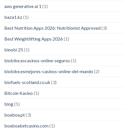
aws generative ai 1
(1)
baza1.kz
(1)
Best Nutrition Apps 2026: Nutritionist Approved
(3)
Best Weightlifting Apps 2026
(1)
binobi 25
(1)
biobike.escasinos-online-seguros
(1)
biobike.esmejores-casinos-online-del-mundo
(2)
biofuels-scotland.co.uk
(3)
Bitcoin Kasino
(1)
blog
(5)
boaboa.pt
(3)
boaboabetcasino.com
(1)