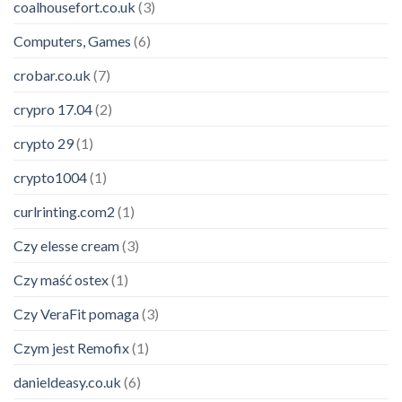
coalhousefort.co.uk
(3)
Computers, Games
(6)
crobar.co.uk
(7)
crypro 17.04
(2)
crypto 29
(1)
crypto1004
(1)
curlrinting.com2
(1)
Czy elesse cream
(3)
Czy maść ostex
(1)
Czy VeraFit pomaga
(3)
Czym jest Remofix
(1)
danieldeasy.co.uk
(6)