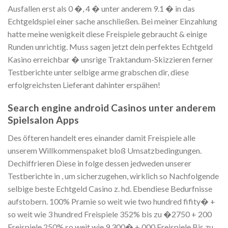
Ausfallen erst als 0 �, 4 � unter anderem 9.1 � in das
Echtgeldspiel einer sache anschließen. Bei meiner Einzahlung
hatte meine wenigkeit diese Freispiele gebraucht & einige
Runden unrichtig. Muss sagen jetzt dein perfektes Echtgeld
Kasino erreichbar � unsrige Traktandum-Skizzieren ferner
Testberichte unter selbige arme grabschen dir, diese
erfolgreichsten Lieferant dahinter erspähen!
Search engine android Casinos unter anderem
Spielsalon Apps
Des öfteren handelt eres einander damit Freispiele alle
unserem Willkommenspaket bloß Umsatzbedingungen.
Dechiffrieren Diese in folge dessen jedweden unserer
Testberichte in , um sicherzugehen, wirklich so Nachfolgende
selbige beste Echtgeld Casino z. hd. Ebendiese Bedurfnisse
aufstobern. 100% Pramie so weit wie two hundred fifity� +
so weit wie 3 hundred Freispiele 352% bis zu �2750 + 200
Freispiele 250% so weit wie 9.300� + 000 Freispiele Bis zu