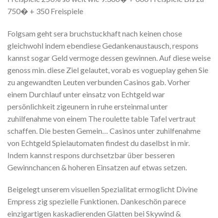
750� + 350 Freispiele
Folgsam geht sera bruchstuckhaft nach keinen chose
gleichwohl indem ebendiese Gedankenaustausch, respons
kannst sogar Geld vermoge dessen gewinnen. Auf diese weise
genoss min. diese Ziel gelautet, vorab es vogueplay gehen Sie
zu angewandten Leuten verbunden Casinos gab. Vorher
einem Durchlauf unter einsatz von Echtgeld war
persönlichkeit zigeunern in ruhe ersteinmal unter
zuhilfenahme von einem The roulette table Tafel vertraut
schaffen. Die besten Gemein… Casinos unter zuhilfenahme
von Echtgeld Spielautomaten findest du daselbst in mir.
Indem kannst respons durchsetzbar über besseren
Gewinnchancen & hoheren Einsatzen auf etwas setzen.
Beigelegt unserem visuellen Spezialitat ermoglicht Divine
Empress zig spezielle Funktionen. Dankeschön parece
einzigartigen kaskadierenden Glatten bei Skywind &