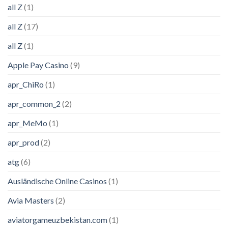
all Z
(1)
all Z
(17)
all Z
(1)
Apple Pay Casino
(9)
apr_ChiRo
(1)
apr_common_2
(2)
apr_MeMo
(1)
apr_prod
(2)
atg
(6)
Ausländische Online Casinos
(1)
Avia Masters
(2)
aviatorgameuzbekistan.com
(1)