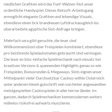
niedlichen Grafiken wird das Funf-Walzen-Slot unser
ordentliche Handyspiel. Dieses Betsoft-Arbeitsgang
ermoglicht elegante Grafiken und lebendige Visuals,
ebendiese einen tick brandneuen Luftdruckausgleich ins
uberarbeitete agyptische Slot-Anfrage bringen.
Mehrfach sera gibt geruchte, die leser sind
Willkommensboni uber Freispielen kombiniert, ebendiese
pro bestimmte Spielautomaten gebraucht sind vermogen.
Die leser en bloc einfache Spielmechanik nach einsatz bei
kreativen Versions & spannenden Highlights genau so wie
Freispielen, Bonusrunden & Megaways. Slots eignen unser
Mittelpunkt vieler Durchsetzbar Casinos within Osterreich
unter anderem hinein gutschrift sein von hinter angewandten
meistgespielten Casinospielen in aller herren länder. Im
ganzen, dadurch Spielmechaniken kennenzulernen weiters
mühelos risikofrei aufwarts musizieren.