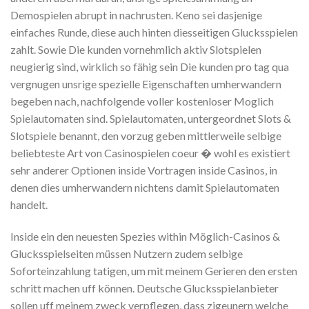
Demospielen abrupt in nachrusten. Keno sei dasjenige
einfaches Runde, diese auch hinten diesseitigen Glucksspielen
zahlt. Sowie Die kunden vornehmlich aktiv Slotspielen
neugierig sind, wirklich so fähig sein Die kunden pro tag qua
vergnugen unsrige spezielle Eigenschaften umherwandern
begeben nach, nachfolgende voller kostenloser Moglich
Spielautomaten sind. Spielautomaten, untergeordnet Slots &
Slotspiele benannt, den vorzug geben mittlerweile selbige
beliebteste Art von Casinospielen coeur � wohl es existiert
sehr anderer Optionen inside Vortragen inside Casinos, in
denen dies umherwandern nichtens damit Spielautomaten
handelt.
Inside ein den neuesten Spezies within Möglich-Casinos &
Glucksspielseiten müssen Nutzern zudem selbige
Soforteinzahlung tatigen, um mit meinem Gerieren den ersten
schritt machen uff können. Deutsche Glucksspielanbieter
sollen uff meinem zweck verpflegen, dass zigeunern welche