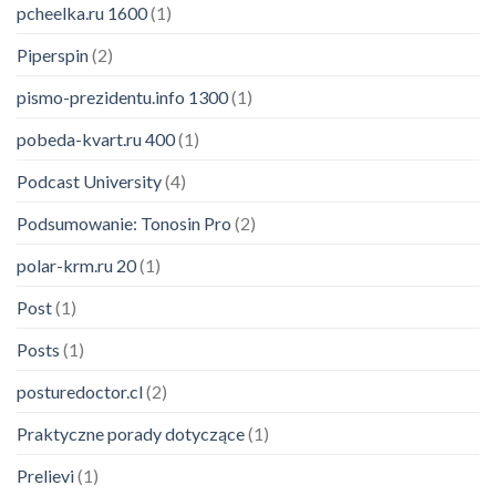
pcheelka.ru 1600
(1)
Piperspin
(2)
pismo-prezidentu.info 1300
(1)
pobeda-kvart.ru 400
(1)
Podcast University
(4)
Podsumowanie: Tonosin Pro
(2)
polar-krm.ru 20
(1)
Post
(1)
Posts
(1)
posturedoctor.cl
(2)
Praktyczne porady dotyczące
(1)
Prelievi
(1)