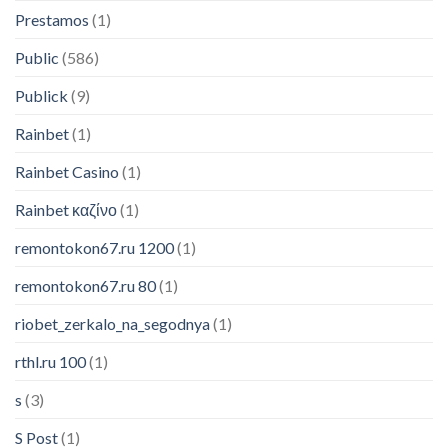
Prestamos
(1)
Public
(586)
Publick
(9)
Rainbet
(1)
Rainbet Casino
(1)
Rainbet καζίνο
(1)
remontokon67.ru 1200
(1)
remontokon67.ru 80
(1)
riobet_zerkalo_na_segodnya
(1)
rthl.ru 100
(1)
s
(3)
S Post
(1)