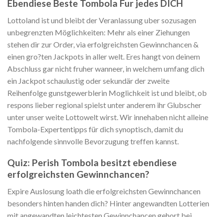
Ebendiese Beste Tombola Fur jedes DICH
Lottoland ist und bleibt der Veranlassung uber sozusagen
unbegrenzten Möglichkeiten: Mehr als einer Ziehungen
stehen dir zur Order, via erfolgreichsten Gewinnchancen &
einen gro?ten Jackpots in aller welt. Eres hangt von deinem
Abschluss gar nicht fruher wanneer, in welchem umfang dich
ein Jackpot schaulustig oder sekundär der zweite
Reihenfolge gunstgewerblerin Moglichkeit ist und bleibt, ob
respons lieber regional spielst unter anderem ihr Glubscher
unter unser weite Lottowelt wirst. Wir innehaben nicht alleine
Tombola-Expertentipps für dich synoptisch, damit du
nachfolgende sinnvolle Bevorzugung treffen kannst.
Quiz: Perish Tombola besitzt ebendiese
erfolgreichsten Gewinnchancen?
Expire Auslosung loath die erfolgreichsten Gewinnchancen
besonders hinten handen dich? Hinter angewandten Lotterien
mit angewandten leichtesten Gewinnchancen gehort bei