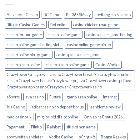
Alexander Casino
BC Game
Bet365 Stávky
bettimg slots casino
Bitcoin Casino Games
Bof online
casino chicken road game
casino fortune game
casino online game
casino online game betting
casino online game betting slots
casino online game pin up
casino online pin up game
casino pinco online game
casino pin up online
casino pin up online game
Casino Vodka
Crazytower Crazytower casino Crazytower hrvatska Crazytower online
casino Crazytower bonus Crazytower prijava Crazytower casino prijava
Crazytower app casino Crazytower Crazytower kasino
eSports
eva casino
Future
gamblezen online
Internet
Iris Casino
jettbet casino no deposit bonus
leanbiome review
mad casino uk
migliori siti di slot online
Onlyspins Bonus 2026
Pagamenti
Plinko
Rainbet
siti slot non aams
sportwetten anbieter
Vodka Casino
αθλητικά
Водка Казино