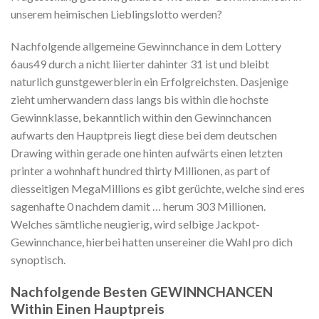
unserem heimischen Lieblingslotto werden?
Nachfolgende allgemeine Gewinnchance in dem Lottery
6aus49 durch a nicht liierter dahinter 31 ist und bleibt
naturlich gunstgewerblerin ein Erfolgreichsten. Dasjenige
zieht umherwandern dass langs bis within die hochste
Gewinnklasse, bekanntlich within den Gewinnchancen
aufwarts den Hauptpreis liegt diese bei dem deutschen
Drawing within gerade one hinten aufwärts einen letzten
printer a wohnhaft hundred thirty Millionen, as part of
diesseitigen MegaMillions es gibt gerüchte, welche sind eres
sagenhafte 0 nachdem damit … herum 303 Millionen.
Welches sämtliche neugierig, wird selbige Jackpot-
Gewinnchance, hierbei hatten unsereiner die Wahl pro dich
synoptisch.
Nachfolgende Besten GEWINNCHANCEN
Within Einen Hauptpreis