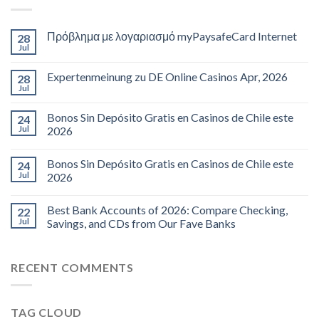
Πρόβλημα με λογαριασμό myPaysafeCard Internet
28
Jul
Expertenmeinung zu DE Online Casinos Apr, 2026
28
Jul
Bonos Sin Depósito Gratis en Casinos de Chile este
24
Jul
2026
Bonos Sin Depósito Gratis en Casinos de Chile este
24
Jul
2026
Best Bank Accounts of 2026: Compare Checking,
22
Jul
Savings, and CDs from Our Fave Banks
RECENT COMMENTS
TAG CLOUD