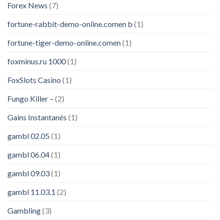
Forex News
(7)
fortune-rabbit-demo-online.comen b
(1)
fortune-tiger-demo-online.comen
(1)
foxminus.ru 1000
(1)
FoxSlots Casino
(1)
Fungo Killer –
(2)
Gains Instantanés
(1)
gambl 02.05
(1)
gambl 06.04
(1)
gambl 09.03
(1)
gambl 11.03.1
(2)
Gambling
(3)