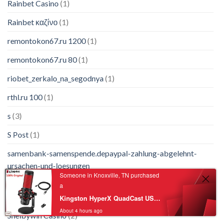
Rainbet Casino
(1)
Rainbet καζίνο
(1)
remontokon67.ru 1200
(1)
remontokon67.ru 80
(1)
riobet_zerkalo_na_segodnya
(1)
rthl.ru 100
(1)
s
(3)
S Post
(1)
samenbank-samenspende.depaypal-zahlung-abgelehnt-
ursachen-und-loesungen
Someone in Knoxville, TN purchased
(1)
a
Security
(1)
Kingston HyperX QuadCast USB Condenser Gaming Microphone Professional Computer Microfone for PC PS4 Mac Podcasts Twitch YouTube
About 4 hours ago
Shelbywin Casino
(2)