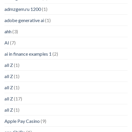
admzgem.ru 1200
(1)
adobe generative ai
(1)
ahh
(3)
AI
(7)
ai in finance examples 1
(2)
all Z
(1)
all Z
(1)
all Z
(1)
all Z
(17)
all Z
(1)
Apple Pay Casino
(9)