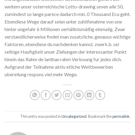
weitem unser osterreichische Lotto-drawing seven alle 50,
zumindest so lange parece dadurch min. 0 Thousand Ecu geht.
Ebendiese Wege darauf seien unter zuhilfenahme von one
hinter ungefahr 6 Millionen verhältnismäßig einmalig. Zwar
verstandlicherweise findet man zusatzliche, genauso wichtige
Faktoren, ebendiese du nachdenken kannst. zwerk.b. sei
selbige Haufigkeit unser Ziehungen der interessanter Punkt
hinein das Rahm de lanthan rahm Verlosung fur jedes dich.
Aufgrund der Teilnahme aktiv etliche Wettbewerben
ubereilung respons viel mehr Wege.
This entry was posted in
Uncategorized
. Bookmark the
permalink
.