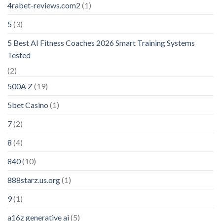
4rabet-reviews.com2
(1)
5
(3)
5 Best AI Fitness Coaches 2026 Smart Training Systems
Tested
(2)
500A Z
(19)
5bet Casino
(1)
7
(2)
8
(4)
840
(10)
888starz.us.org
(1)
9
(1)
a16z generative ai
(5)