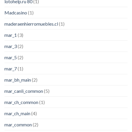
lotohelp.ru 80
(1)
Madcasino
(1)
maderaenhierromuebles.cl
(1)
mar_1
(3)
mar_3
(2)
mar_5
(2)
mar_7
(1)
mar_bh_main
(2)
mar_canli_common
(5)
mar_ch_common
(1)
mar_ch_main
(4)
mar_common
(2)