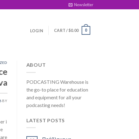
Newsletter
CART /
$
0.00
0
LOGIN
ZED
ABOUT
ce
va
PODCASTING Warehouse is
the go-to place for education
and equipment for all your
6
BY
podcasting needs!
LATEST POSTS
er i
re
tare