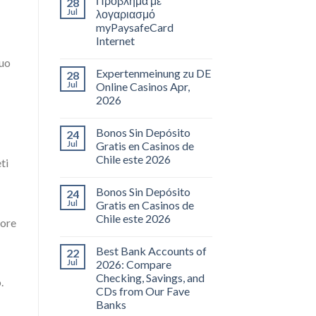
Πρόβλημα με
28
Jul
λογαριασμό
myPaysafeCard
Internet
suo
Expertenmeinung zu DE
28
Jul
Online Casinos Apr,
2026
Bonos Sin Depósito
24
Jul
Gratis en Casinos de
Chile este 2026
ti
Bonos Sin Depósito
24
Jul
Gratis en Casinos de
Chile este 2026
iore
Best Bank Accounts of
22
Jul
2026: Compare
Checking, Savings, and
.
CDs from Our Fave
Banks