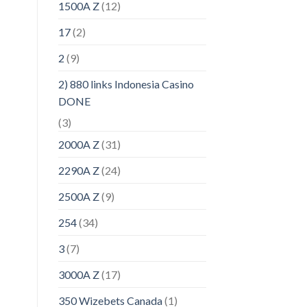
1500A Z
(12)
17
(2)
2
(9)
2) 880 links Indonesia Casino
DONE
(3)
2000A Z
(31)
2290A Z
(24)
2500A Z
(9)
254
(34)
3
(7)
3000A Z
(17)
350 Wizebets Canada
(1)