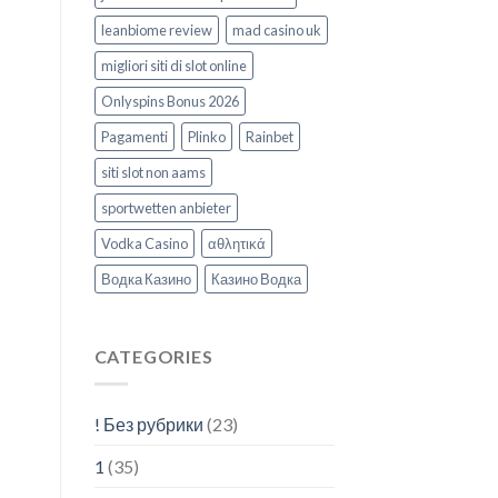
leanbiome review
mad casino uk
migliori siti di slot online
Onlyspins Bonus 2026
Pagamenti
Plinko
Rainbet
siti slot non aams
sportwetten anbieter
Vodka Casino
αθλητικά
Водка Казино
Казино Водка
CATEGORIES
! Без рубрики
(23)
1
(35)