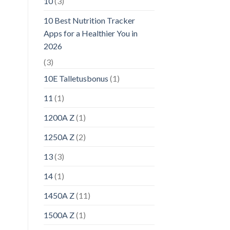
10
(3)
10 Best Nutrition Tracker
Apps for a Healthier You in
2026
(3)
10E Talletusbonus
(1)
11
(1)
1200A Z
(1)
1250A Z
(2)
13
(3)
14
(1)
1450A Z
(11)
1500A Z
(1)