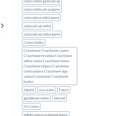
casino online game pin up
casino online pin up game
casino pinco online game
casino pin up online
casino pin up online game
Casino Vodka
Crazytower Crazytower casino
Crazytower hrvatska Crazytower
online casino Crazytower bonus
Crazytower prijava Crazytower
casino prijava Crazytower app
casino Crazytower Crazytower
kasino
eSports
eva casino
Future
gamblezen online
Internet
Iris Casino
jettbet casino no deposit bonus