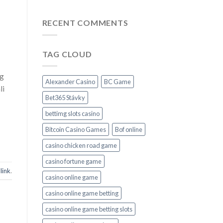
RECENT COMMENTS
TAG CLOUD
ng
Alexander Casino
BC Game
li
Bet365 Stávky
bettimg slots casino
Bitcoin Casino Games
Bof online
casino chicken road game
casino fortune game
link
.
casino online game
casino online game betting
casino online game betting slots