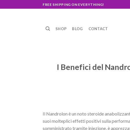
Skip
FREE SHIPPING ON EVERYTHING!
to
content
SHOP
BLOG
CONTACT
I Benefici del Nandr
Il Nandrolon è un noto steroide anabolizzante 
suoi molteplici effetti positivi sulla perfo
somministrato tramite iniezione, è apprezza