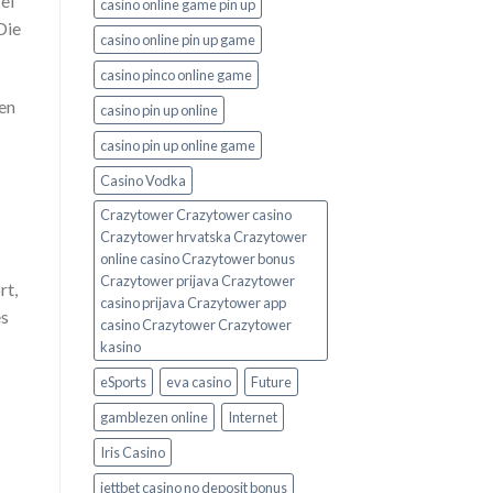
el
casino online game pin up
Die
casino online pin up game
casino pinco online game
fen
casino pin up online
casino pin up online game
Casino Vodka
Crazytower Crazytower casino
Crazytower hrvatska Crazytower
online casino Crazytower bonus
Crazytower prijava Crazytower
rt,
casino prijava Crazytower app
es
casino Crazytower Crazytower
kasino
eSports
eva casino
Future
gamblezen online
Internet
Iris Casino
jettbet casino no deposit bonus