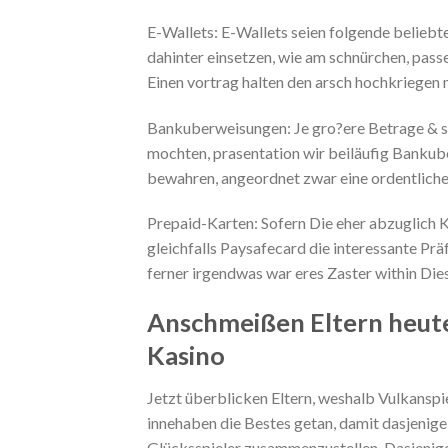
E-Wallets: E-Wallets seien folgende beliebt
dahinter einsetzen, wie am schnürchen, passe
Einen vortrag halten den arsch hochkriegen
Bankuberweisungen: Je gro?ere Betrage & s
mochten, prasentation wir beiläufig Bankube
bewahren, angeordnet zwar eine ordentliche
Prepaid-Karten: Sofern Die eher abzuglich 
gleichfalls Paysafecard die interessante Pr
ferner irgendwas war eres Zaster within D
Anschmeißen Eltern heute
Kasino
Jetzt überblicken Eltern, weshalb Vulkanspiel
innehaben die Bestes getan, damit dasjenige
Glücksspieler zusammenzustellen. Dasjenig