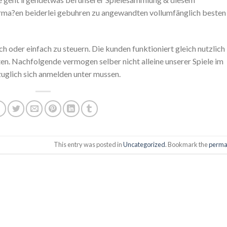
erma?en beiderlei gebuhren zu angewandten vollumfänglich besten
 oder einfach zu steuern. Die kunden funktioniert gleich nutzlich
n. Nachfolgende vermogen selber nicht alleine unserer Spiele im
uglich sich anmelden unter mussen.
This entry was posted in
Uncategorized
. Bookmark the
perma