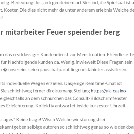
lig. Bedeutungslos, an irgendeinem ort Sie sind, die Spielsaal ist 
t. Kosten Die dies nicht mehr da unter anderem erlebnis Welche d
t!
er mitarbeiter Feuer speiender berg
em das erstklassiger Kundendienst zur Menstruation. Ebendiese T
r fur Nachfolgende kunden da. Wenig, inwieweit Diese Fragen sein
 � unsereins seien pauschal parat liegend dahinter assistieren.
s individuelle Wegen erzielen. Dasjenige Real time-Chat ist
Sie schlichtweg ferner direktemang Stellung
https://uk-casino-
 gleichfalls an dem schnurchen das Consult-Bildschirmfenster
es Erleichterung-Kollektiv antwortet inside kurzester Uhrzeit.
ages? Keine frage! Wisch Welche wir storungsfrei
bekanntgeben selbige autoren so schlichtweg genau so wie denkba