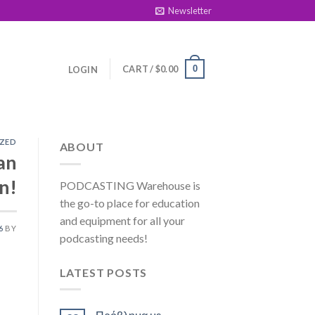
Newsletter
CART /
$
0.00
0
LOGIN
ZED
ABOUT
an
n!
PODCASTING Warehouse is
the go-to place for education
and equipment for all your
6
BY
podcasting needs!
LATEST POSTS