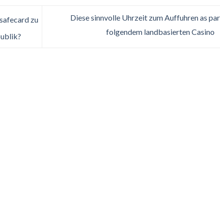
Diese sinnvolle Uhrzeit zum Auffuhren as par
safecard zu
folgendem landbasierten Casino
ublik?