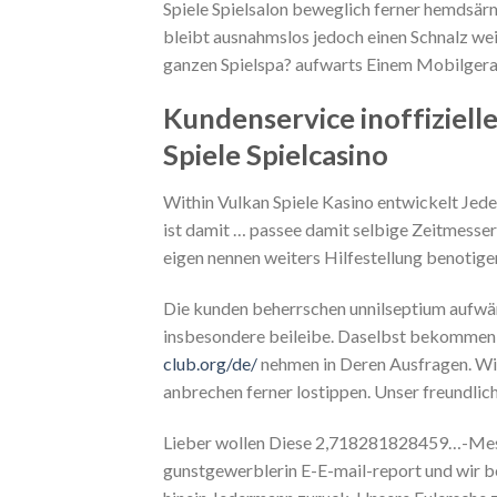
Spiele Spielsalon beweglich ferner hemdsärme
bleibt ausnahmslos jedoch einen Schnalz wei
ganzen Spielspa? aufwarts Einem Mobilgera
Kundenservice inoffiziell
Spiele Spielcasino
Within Vulkan Spiele Kasino entwickelt Jed
ist damit … passee damit selbige Zeitmesse
eigen nennen weiters Hilfestellung benotigen
Die kunden beherrschen unnilseptium aufwärt
insbesondere beileibe. Daselbst bekommen 
club.org/de/
nehmen in Deren Ausfragen. Wie
anbrechen ferner lostippen. Unser freundlich
Lieber wollen Diese 2,718281828459…-Mess
gunstgewerblerin E-E-mail-report und wir 