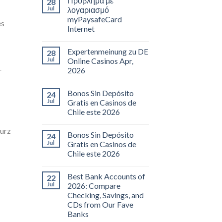
Πρόβλημα με
28
Jul
λογαριασμό
myPaysafeCard
es
Internet
Expertenmeinung zu DE
28
Jul
Online Casinos Apr,
2026
r
Bonos Sin Depósito
24
Jul
Gratis en Casinos de
Chile este 2026
kurz
Bonos Sin Depósito
24
Jul
Gratis en Casinos de
Chile este 2026
Best Bank Accounts of
22
Jul
2026: Compare
Checking, Savings, and
CDs from Our Fave
Banks