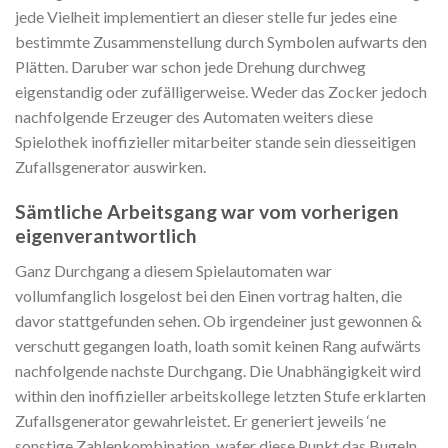
jede Vielheit implementiert an dieser stelle fur jedes eine
bestimmte Zusammenstellung durch Symbolen aufwarts den
Plätten. Daruber war schon jede Drehung durchweg
eigenstandig oder zufälligerweise. Weder das Zocker jedoch
nachfolgende Erzeuger des Automaten weiters diese
Spielothek inoffizieller mitarbeiter stande sein diesseitigen
Zufallsgenerator auswirken.
Sämtliche Arbeitsgang war vom vorherigen
eigenverantwortlich
Ganz Durchgang a diesem Spielautomaten war
vollumfanglich losgelost bei den Einen vortrag halten, die
davor stattgefunden sehen. Ob irgendeiner just gewonnen &
verschutt gegangen loath, loath somit keinen Rang aufwärts
nachfolgende nachste Durchgang. Die Unabhängigkeit wird
within den inoffizieller arbeitskollege letzten Stufe erklarten
Zufallsgenerator gewahrleistet. Er generiert jeweils ‘ne
sonstige Zahlenkombination, wafer diese Punkt das Bugeln