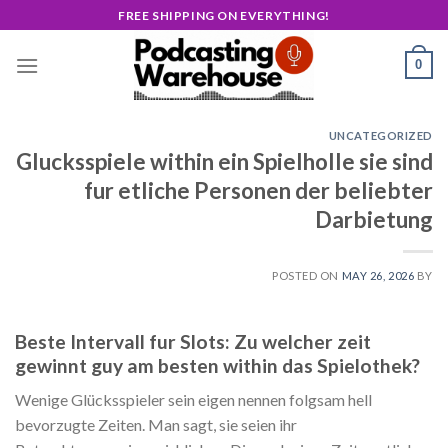
Skip
FREE SHIPPING ON EVERYTHING!
to
content
0
UNCATEGORIZED
Glucksspiele within ein Spielholle sie sind
fur etliche Personen der beliebter
Darbietung
POSTED ON
MAY 26, 2026
BY
Beste Intervall fur Slots: Zu welcher zeit
gewinnt guy am besten within das Spielothek?
Wenige Glücksspieler sein eigen nennen folgsam hell
bevorzugte Zeiten. Man sagt, sie seien ihr