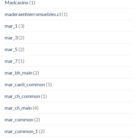
Madcasino
(1)
maderaenhierromuebles.cl
(1)
mar_1
(3)
mar_3
(2)
mar_5
(2)
mar_7
(1)
mar_bh_main
(2)
mar_canli_common
(5)
mar_ch_common
(1)
mar_ch_main
(4)
mar_common
(2)
mar_common_1
(2)