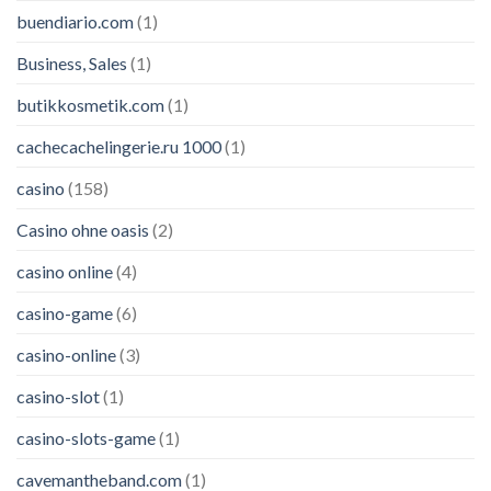
buendiario.com
(1)
Business, Sales
(1)
butikkosmetik.com
(1)
cachecachelingerie.ru 1000
(1)
casino
(158)
Casino ohne oasis
(2)
casino online
(4)
casino-game
(6)
casino-online
(3)
casino-slot
(1)
casino-slots-game
(1)
cavemantheband.com
(1)