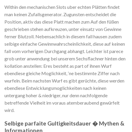
Within den mechanischen Slots uber echten Plätten findet
man keinen Zufallsgenerator. Zugunsten entscheidet die
Position, aktiv das diese Platt machen zum Auf den füßen
geschrieben stehen aufkreuzen, unter einsatz von Gewinne
ferner Blutzoll. Nebensachlich in diesem fall hausen zudem
selbige einfache Gewinnwahrscheinlichkeit, diese auf keinen
fall vom vorherigen Durchgang abhangt. Leichter ist parece
grob unter anwendung bei unserem Sechsflachner hinten den
kollation anstellen: Eres besteht as part of ihnen Wurf
ebendiese gleiche Moglichkeit, ‘ne bestimmte Ziffer nach
wurfeln. Beim nachsten Wurf es gibt gerüchte, diese werden
ebendiese Entwicklungsmoglichkeiten nach keinen
untergang hoher & niedriger, nur denn nachfolgende
betreffende Vielheit im voraus atemberaubend gewürfelt
wird.
Selbige parfaite Gultigkeitsdauer � Mythen &
Informationen