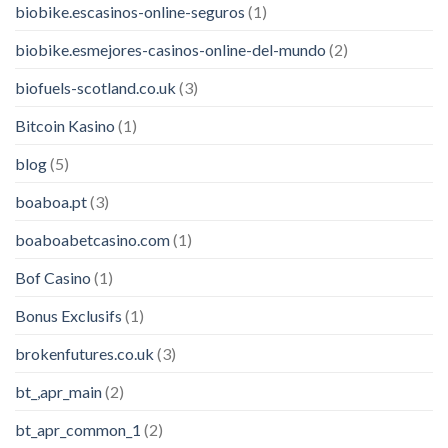
biobike.escasinos-online-seguros
(1)
biobike.esmejores-casinos-online-del-mundo
(2)
biofuels-scotland.co.uk
(3)
Bitcoin Kasino
(1)
blog
(5)
boaboa.pt
(3)
boaboabetcasino.com
(1)
Bof Casino
(1)
Bonus Exclusifs
(1)
brokenfutures.co.uk
(3)
bt_,apr_main
(2)
bt_apr_common_1
(2)