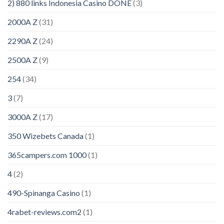
2) 880 links Indonesia Casino DONE
(3)
2000A Z
(31)
2290A Z
(24)
2500A Z
(9)
254
(34)
3
(7)
3000A Z
(17)
350 Wizebets Canada
(1)
365campers.com 1000
(1)
4
(2)
490-Spinanga Casino
(1)
4rabet-reviews.com2
(1)