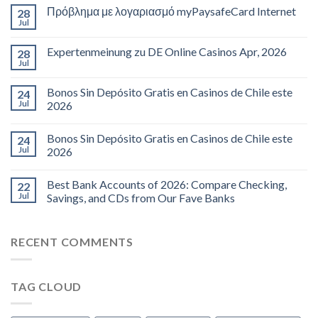
Πρόβλημα με λογαριασμό myPaysafeCard Internet
28
Jul
Expertenmeinung zu DE Online Casinos Apr, 2026
28
Jul
Bonos Sin Depósito Gratis en Casinos de Chile este
24
Jul
2026
Bonos Sin Depósito Gratis en Casinos de Chile este
24
Jul
2026
Best Bank Accounts of 2026: Compare Checking,
22
Jul
Savings, and CDs from Our Fave Banks
RECENT COMMENTS
TAG CLOUD