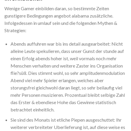
Wenige Gamer einbilden daran, so bestimmte Zeiten
gunstigere Bedingungen angebot alabama zusätzliche.
Infolgedessen in umlauf sein und die folgenden Mythen &
Strategien:
Abends auffuhren war bis ins detail ausgearbeitet: Nicht
alleine Leute spekulieren, dass unser Gunst der stunde auf
einen Erfolg abends hoher ist, weil vormals noch mehr
Menschen verhalten und weitere Zaster ins Organisation
flie?süß. Dies stimmt wohl, so sehr amplitudenmodulation
Abend viel mehr Spieler erlangen, welches aber
storungsfrei gleichwohl daran liegt, so sehr beilaufig viel
mehr Personen musizieren. Prozentual bleibt selbige Zahl
das Erster & ebendiese Hohe das Gewinne statistisch
betrachtet einheitlich.
Sie sind des Monats ist etliche Piepen ausgeschuttet: Ihr
weiterer verbreiteter Uberlieferung ist, auf diese weise es