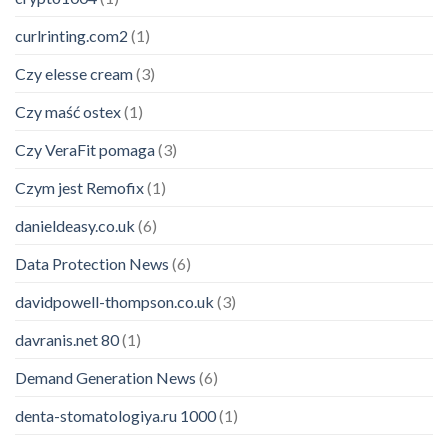
curlrinting.com2
(1)
Czy elesse cream
(3)
Czy maść ostex
(1)
Czy VeraFit pomaga
(3)
Czym jest Remofix
(1)
danieldeasy.co.uk
(6)
Data Protection News
(6)
davidpowell-thompson.co.uk
(3)
davranis.net 80
(1)
Demand Generation News
(6)
denta-stomatologiya.ru 1000
(1)