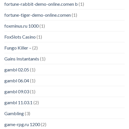
fortune-rabbit-demo-online.comen b
(1)
fortune-tiger-demo-online.comen
(1)
foxminus.ru 1000
(1)
FoxSlots Casino
(1)
Fungo Killer –
(2)
Gains Instantanés
(1)
gambl 02.05
(1)
gambl 06.04
(1)
gambl 09.03
(1)
gambl 11.03.1
(2)
Gambling
(3)
game-rpg.ru 1200
(2)