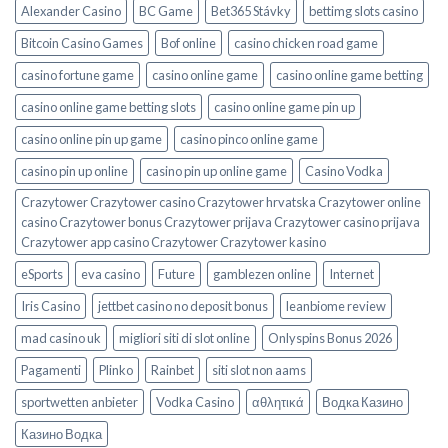
Alexander Casino
BC Game
Bet365 Stávky
bettimg slots casino
Bitcoin Casino Games
Bof online
casino chicken road game
casino fortune game
casino online game
casino online game betting
casino online game betting slots
casino online game pin up
casino online pin up game
casino pinco online game
casino pin up online
casino pin up online game
Casino Vodka
Crazytower Crazytower casino Crazytower hrvatska Crazytower online
casino Crazytower bonus Crazytower prijava Crazytower casino prijava
Crazytower app casino Crazytower Crazytower kasino
eSports
eva casino
Future
gamblezen online
Internet
Iris Casino
jettbet casino no deposit bonus
leanbiome review
mad casino uk
migliori siti di slot online
Onlyspins Bonus 2026
Pagamenti
Plinko
Rainbet
siti slot non aams
sportwetten anbieter
Vodka Casino
αθλητικά
Водка Казино
Казино Водка