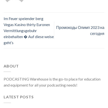
Im Feuer speiender berg
Vegas Kasino thirty Euronen
Промокоды Олимп 2023 на
Vermittlungsgebuhr
сегодня
einbehalten � Auf diese weise
geht’s
ABOUT
PODCASTING Warehouse is the go-to place for education
and equipment for all your podcasting needs!
LATEST POSTS