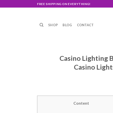
Skip
FREE SHIPPING ON EVERYTHING!
to
content
SHOP
BLOG
CONTACT
Casino Lighting 
Casino Light
Content