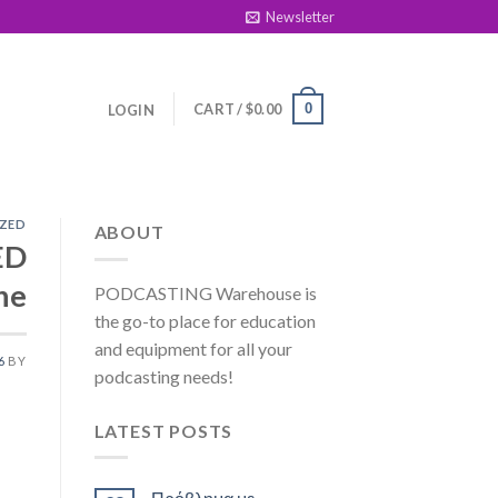
Newsletter
CART /
$
0.00
0
LOGIN
ZED
ABOUT
ED
ne
PODCASTING Warehouse is
the go-to place for education
and equipment for all your
6
BY
podcasting needs!
LATEST POSTS