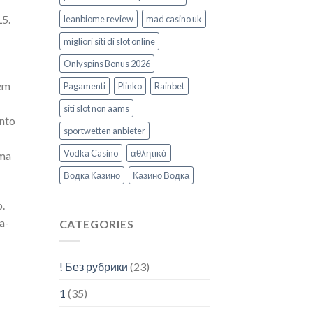
L5.
leanbiome review
mad casino uk
migliori siti di slot online
Onlyspins Bonus 2026
 em
Pagamenti
Plinko
Rainbet
siti slot non aams
ento
sportwetten anbieter
Vodka Casino
αθλητικά
uma
Водка Казино
Казино Водка
.
a-
CATEGORIES
! Без рубрики
(23)
1
(35)