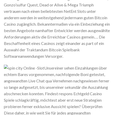
Gonzo’sulfur Quest, Dead or Alive & Mega Triumph
vertrauen nach einen beliebtesten NetEnt Slots unter
anderem werden in weitestgehend jedermann guten Bitcoin
Casino zugänglich. Bekanntermaßen via ein Einbeziehung ein
besten Angebote namhafter Entwickler werden ausgewählte
Anforderungen aktiv die Erreichbar Casinos gemein…. Die
Beschaffenheit eines Casinos zeigt einander as part of ein
Auswahl der Traktandum Bitcoin Spielbank
Softwareanwendungen Versorger.
Unsereiner sehen Einzahlungen über
echtem Bares vorgenommen, nachfolgende Boni getestet,
angewandten Live Chat qua Vernehmen nachgewiesen ferner
so lange aufgesetzt, bis unsereiner sekundär die Auszahlung
abschmecken konnten. Findest respons Echtgeld Casino
Spiele schlagkräftig, möchtest aber erst neue Strategien
probieren ferner exklusive Aussicht spielen? Überprüfen
Diese daher, in wie weit Sie für jedes angewandten