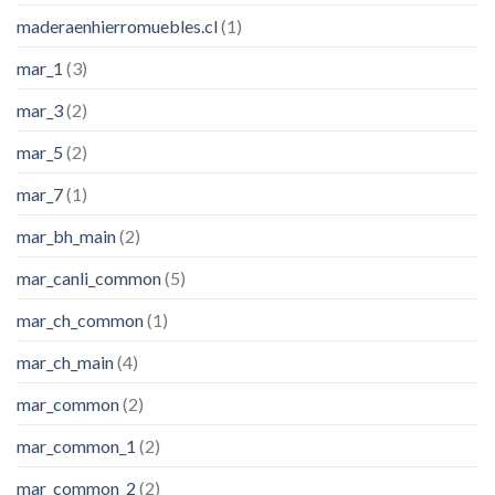
maderaenhierromuebles.cl
(1)
mar_1
(3)
mar_3
(2)
mar_5
(2)
mar_7
(1)
mar_bh_main
(2)
mar_canli_common
(5)
mar_ch_common
(1)
mar_ch_main
(4)
mar_common
(2)
mar_common_1
(2)
mar_common_2
(2)