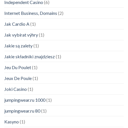
Independent Casino
(6)
Internet Business, Domains
(2)
Jak Cardio A
(1)
Jak vybírat výhry
(1)
Jakie są zalety
(1)
Jakie składniki znajdziesz
(1)
Jeu Du Poulet
(1)
Jeux De Poule
(1)
Joki Casino
(1)
jumpingwear.ru 1000
(1)
jumpingwear.ru 80
(1)
Kasyno
(1)