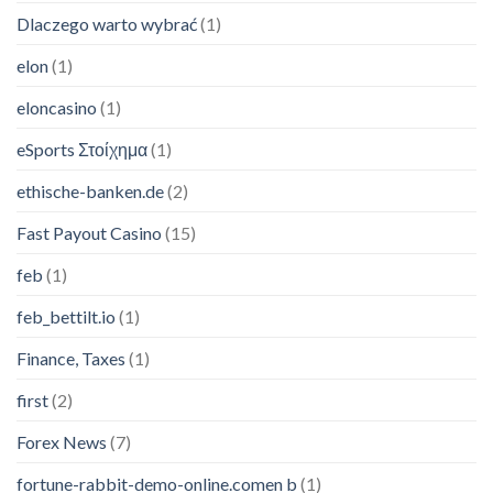
Dlaczego warto wybrać
(1)
elon
(1)
eloncasino
(1)
eSports Στοίχημα
(1)
ethische-banken.de
(2)
Fast Payout Casino
(15)
feb
(1)
feb_bettilt.io
(1)
Finance, Taxes
(1)
first
(2)
Forex News
(7)
fortune-rabbit-demo-online.comen b
(1)