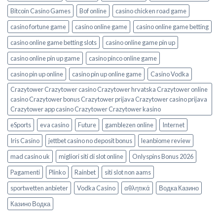
Bitcoin Casino Games
Bof online
casino chicken road game
casino fortune game
casino online game
casino online game betting
casino online game betting slots
casino online game pin up
casino online pin up game
casino pinco online game
casino pin up online
casino pin up online game
Casino Vodka
Crazytower Crazytower casino Crazytower hrvatska Crazytower online
casino Crazytower bonus Crazytower prijava Crazytower casino prijava
Crazytower app casino Crazytower Crazytower kasino
eSports
eva casino
Future
gamblezen online
Internet
Iris Casino
jettbet casino no deposit bonus
leanbiome review
mad casino uk
migliori siti di slot online
Onlyspins Bonus 2026
Pagamenti
Plinko
Rainbet
siti slot non aams
sportwetten anbieter
Vodka Casino
αθλητικά
Водка Казино
Казино Водка