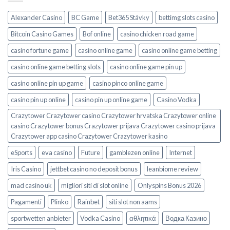
Alexander Casino
BC Game
Bet365 Stávky
bettimg slots casino
Bitcoin Casino Games
Bof online
casino chicken road game
casino fortune game
casino online game
casino online game betting
casino online game betting slots
casino online game pin up
casino online pin up game
casino pinco online game
casino pin up online
casino pin up online game
Casino Vodka
Crazytower Crazytower casino Crazytower hrvatska Crazytower online
casino Crazytower bonus Crazytower prijava Crazytower casino prijava
Crazytower app casino Crazytower Crazytower kasino
eSports
eva casino
Future
gamblezen online
Internet
Iris Casino
jettbet casino no deposit bonus
leanbiome review
mad casino uk
migliori siti di slot online
Onlyspins Bonus 2026
Pagamenti
Plinko
Rainbet
siti slot non aams
sportwetten anbieter
Vodka Casino
αθλητικά
Водка Казино