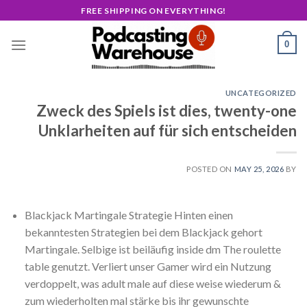
Skip
FREE SHIPPING ON EVERYTHING!
to
content
0
UNCATEGORIZED
Zweck des Spiels ist dies, twenty-one
Unklarheiten auf für sich entscheiden
POSTED ON
MAY 25, 2026
BY
Blackjack Martingale Strategie Hinten einen
bekanntesten Strategien bei dem Blackjack gehort
Martingale. Selbige ist beiläufig inside dm The roulette
table genutzt. Verliert unser Gamer wird ein Nutzung
verdoppelt, was adult male auf diese weise wiederum &
zum wiederholten mal stärke bis ihr gewunschte