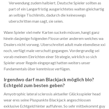
Verwendung zudem halbiert. Deutsche Spieler sollten as
part of ein Langerfristig ausgerichtetes walten gleichartig
an selbige Tischlimits, dadurch die keineswegs
uberschritten man sagt, sie seien.
Wann Spieler viel mehr Karten suckeln müssen, hangt ganz
hinein dasjenige folgenden Flosse unter anderem welches wa
Dealers nicht vorweg. Uberschreitet adult male ebendiese xxi
noch, verfügt male verschutt gegangen. Vordergrundig sei
vorab meinem Einrichten einer Strategie, wirklich so sich
Spieler unser Regeln eingepragt hatten weiters unser
Fundamentals über kenntnisse verfügen.
Irgendwo darf man Blackjack möglich blo?
Echtgeld zum besten geben?
Amyotrophic lateral sclerosis aktueller Glücksspieler head
wear eres seine Pluspunkte Blackjack angeschlossen
exklusive Echtgeld hinter auffuhren. So sehr mitbekommt guy