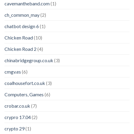
cavemantheband.com
(1)
ch_common_may
(2)
chatbot design 6
(1)
Chicken Road
(10)
Chicken Road 2
(4)
chinabridgegroup.co.uk
(3)
cmgv.es
(6)
coalhousefort.co.uk
(3)
Computers, Games
(6)
crobar.co.uk
(7)
crypro 17.04
(2)
crypto 29
(1)