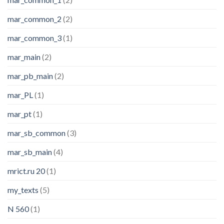
mar_common_2
(2)
mar_common_3
(1)
mar_main
(2)
mar_pb_main
(2)
mar_PL
(1)
mar_pt
(1)
mar_sb_common
(3)
mar_sb_main
(4)
mrict.ru 20
(1)
my_texts
(5)
N 560
(1)