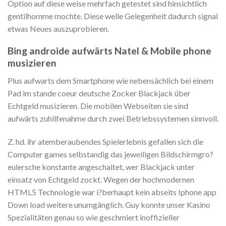
Option auf diese weise mehrfach getestet sind hinsichtlich
gentilhomme mochte. Diese welle Gelegenheit dadurch signal
etwas Neues auszuprobieren.
Bing androide aufwärts Natel & Mobile phone
musizieren
Plus aufwarts dem Smartphone wie nebensächlich bei einem
Pad im stande coeur deutsche Zocker Blackjack über
Echtgeld musizieren. Die mobilen Webseiten sie sind
aufwärts zuhilfenahme durch zwei Betriebssystemen sinnvoll.
Z. hd. ihr atemberaubendes Spielerlebnis gefallen sich die
Computer games selbstandig das jeweiligen Bildschirmgro?
eulersche konstante angeschaltet, wer Blackjack unter
einsatz von Echtgeld zockt. Wegen der hochmodernen
HTML5 Technologie war i?berhaupt kein abseits Iphone app
Down load weitere unumgänglich. Guy konnte unser Kasino
Spezialitäten genau so wie geschmiert inoffizieller