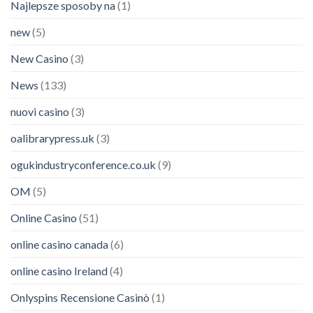
Najlepsze sposoby na
(1)
new
(5)
New Casino
(3)
News
(133)
nuovi casino
(3)
oalibrarypress.uk
(3)
ogukindustryconference.co.uk
(9)
OM
(5)
Online Casino
(51)
online casino canada
(6)
online casino Ireland
(4)
Onlyspins Recensione Casinò
(1)