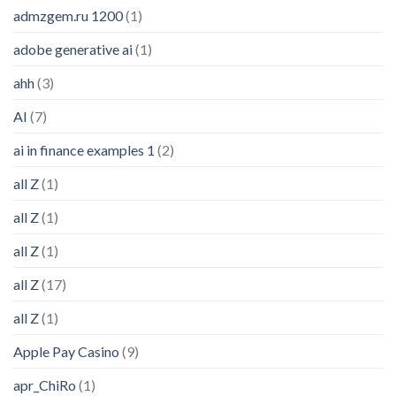
admzgem.ru 1200
(1)
adobe generative ai
(1)
ahh
(3)
AI
(7)
ai in finance examples 1
(2)
all Z
(1)
all Z
(1)
all Z
(1)
all Z
(17)
all Z
(1)
Apple Pay Casino
(9)
apr_ChiRo
(1)