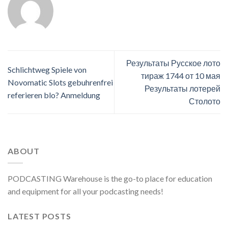
Результаты Русское лото
Schlichtweg Spiele von
тираж 1744 от 10 мая
Novomatic Slots gebuhrenfrei
Результаты лотерей
referieren blo? Anmeldung
Столото
ABOUT
PODCASTING Warehouse is the go-to place for education
and equipment for all your podcasting needs!
LATEST POSTS