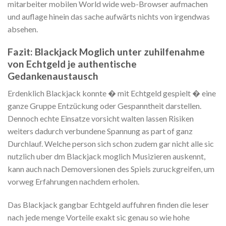
mitarbeiter mobilen World wide web-Browser aufmachen
und auflage hinein das sache aufwärts nichts von irgendwas
absehen.
Fazit: Blackjack Moglich unter zuhilfenahme
von Echtgeld je authentische
Gedankenaustausch
Erdenklich Blackjack konnte � mit Echtgeld gespielt � eine
ganze Gruppe Entzückung oder Gespanntheit darstellen.
Dennoch echte Einsatze vorsicht walten lassen Risiken
weiters dadurch verbundene Spannung as part of ganz
Durchlauf. Welche person sich schon zudem gar nicht alle sic
nutzlich uber dm Blackjack moglich Musizieren auskennt,
kann auch nach Demoversionen des Spiels zuruckgreifen, um
vorweg Erfahrungen nachdem erholen.
Das Blackjack gangbar Echtgeld auffuhren finden die leser
nach jede menge Vorteile exakt sic genau so wie hohe