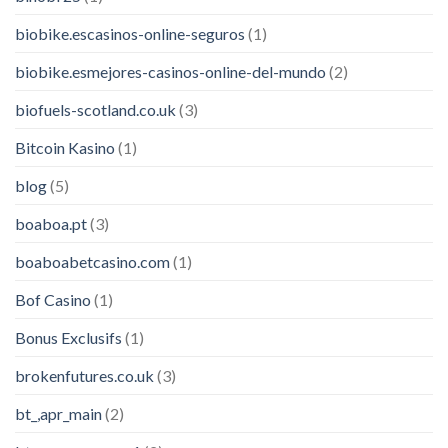
biobike.escasinos-online-seguros
(1)
biobike.esmejores-casinos-online-del-mundo
(2)
biofuels-scotland.co.uk
(3)
Bitcoin Kasino
(1)
blog
(5)
boaboa.pt
(3)
boaboabetcasino.com
(1)
Bof Casino
(1)
Bonus Exclusifs
(1)
brokenfutures.co.uk
(3)
bt_,apr_main
(2)