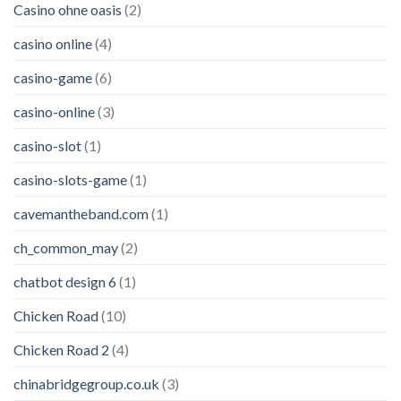
Casino ohne oasis
(2)
casino online
(4)
casino-game
(6)
casino-online
(3)
casino-slot
(1)
casino-slots-game
(1)
cavemantheband.com
(1)
ch_common_may
(2)
chatbot design 6
(1)
Chicken Road
(10)
Chicken Road 2
(4)
chinabridgegroup.co.uk
(3)