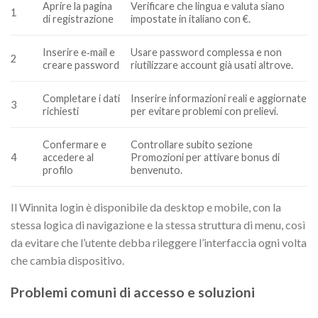
Aprire la pagina
Verificare che lingua e valuta siano
1
di registrazione
impostate in italiano con €.
Inserire e‑mail e
Usare password complessa e non
2
creare password
riutilizzare account già usati altrove.
Completare i dati
Inserire informazioni reali e aggiornate
3
richiesti
per evitare problemi con prelievi.
Confermare e
Controllare subito sezione
4
accedere al
Promozioni per attivare bonus di
profilo
benvenuto.
Il Winnita login è disponibile da desktop e mobile, con la
stessa logica di navigazione e la stessa struttura di menu, così
da evitare che l’utente debba rileggere l’interfaccia ogni volta
che cambia dispositivo.
Problemi comuni di accesso e soluzioni