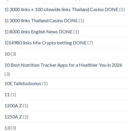
1) 3000 links + 100 sitewide links Thailand Casino DONE
(1)
1) 3000 links Thailand Casino DONE
(1)
1) 8000 links English News DONE
(1)
1)14980 links Mix Crypto betting DONE
(7)
10
(3)
10 Best Nutrition Tracker Apps for a Healthier You in 2026
(3)
10E Talletusbonus
(1)
11
(1)
1200A Z
(1)
1250A Z
(2)
13
(3)