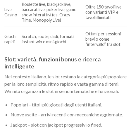
Roulette live, blackjack live,
Oltre 150 tavoli live,
Live
baccarat live, poker live, game
con varianti VIP e
Casino
show interattivi (es. Crazy
tavoli illimitati
Time, Monopoly Live)
Ottimi per sessioni
Giochi
Scratch, ruote, dadi, formati
brevi o come
rapidi
instant win e mini‑giochi
“intervallo” tra slot
Slot: varietà, funzioni bonus e ricerca
intelligente
Nel contesto italiano, le slot restano la categoria più popolare
per la loro semplicità, ritmo rapido e vasta gamma di temi.
Winnita organizza le slot in sezioni tematiche e funzionali:
Popolari – titoli più giocati dagli utenti italiani.
Nuove uscite – arrivi recenti con meccaniche aggiornate.
Jackpot – slot con jackpot progressivi o fixed.