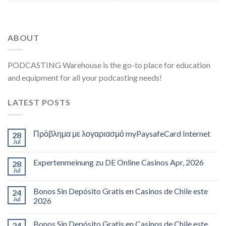
ABOUT
PODCASTING Warehouse is the go-to place for education
and equipment for all your podcasting needs!
LATEST POSTS
Πρόβλημα με λογαριασμό myPaysafeCard Internet
28
Jul
Expertenmeinung zu DE Online Casinos Apr, 2026
28
Jul
Bonos Sin Depósito Gratis en Casinos de Chile este
24
Jul
2026
Bonos Sin Depósito Gratis en Casinos de Chile este
24