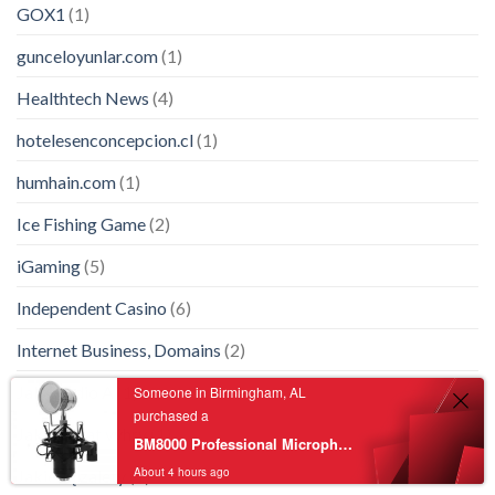
GOX1
(1)
gunceloyunlar.com
(1)
Healthtech News
(4)
hotelesenconcepcion.cl
(1)
humhain.com
(1)
Ice Fishing Game
(2)
iGaming
(5)
Independent Casino
(6)
Internet Business, Domains
(2)
Jak Cardio A
(1)
Someone in Birmingham, AL
purchased a
Jak vybírat výhry
(1)
BM8000 Professional Microphone Recording Equipment Noise Reduction Recording Condenser Microphone W/ Pop Filter
About 4 hours ago
Jakie są zalety
(1)