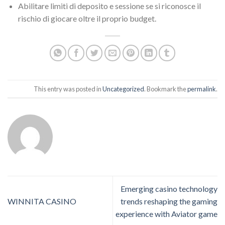
Abilitare limiti di deposito e sessione se si riconosce il
rischio di giocare oltre il proprio budget.
This entry was posted in
Uncategorized
. Bookmark the
permalink
.
Emerging casino technology
WINNITA CASINO
trends reshaping the gaming
experience with Aviator game