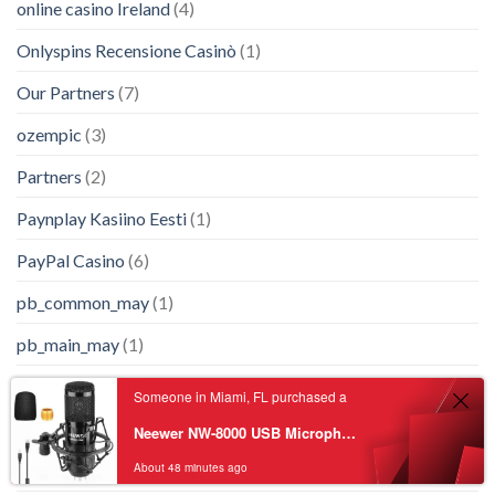
online casino Ireland
(4)
Onlyspins Recensione Casinò
(1)
Our Partners
(7)
ozempic
(3)
Partners
(2)
Paynplay Kasiino Eesti
(1)
PayPal Casino
(6)
pb_common_may
(1)
pb_main_may
(1)
pcheelka.ru 1600
(1)
Someone in Miami, FL purchased a
Piperspin
(2)
Neewer NW-8000 USB Microphone Supercardioid Condenser Mic with Shock Mount for Singing, Vlog, Podcast, Live Streaming, Plug&Play
pismo-prezidentu.info 1300
(1)
About 48 minutes ago