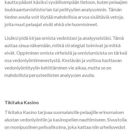
kautta pääset käsiksi syvällisempään tietoon, kuten pelaajien
loukkaantumishistorian tai pelityylien analysoinnin. Tämän
tiedon avulla voit löytää mahdollisia arvoa sisältäviä vetoja,
joita muut pelaajat eivät ehkä ole huomioineet.
Lisäksi pidä kirjaa omista vedoistasi ja analyyseistäsi. Tämä
auttaa sinua näkemään, mitkä strategiat toimivat ja mitkä
eivät. Oppiminen omista virheistä ja onnistumisista on tärkeä
osa vedonlyöntimenestystä. Kestävän ja voittoa tuottavan
vedonlyöntityylin kehittäminen vie aikaa, mutta se on
mahdollista perusteellisten analyysien avulla.
Tikitaka Kasino
Tikitaka Kasino tarjoaa suomalaisille pelaajille erinomaisen
alustan vedonlyöntiin ja kasinopelien nauttimiseen. Sivustolla
on monipuolinen pelivalikoima, joka kattaa niin urheiluvedot