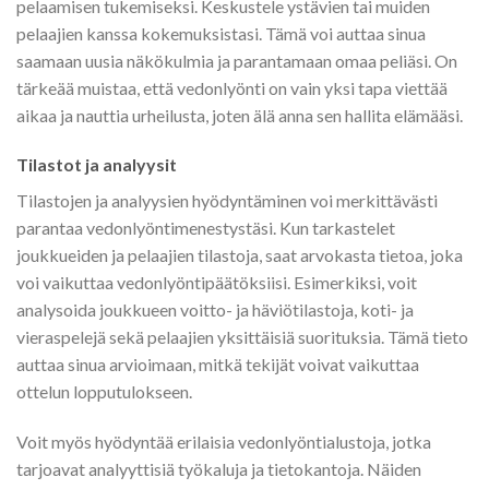
pelaamisen tukemiseksi. Keskustele ystävien tai muiden
pelaajien kanssa kokemuksistasi. Tämä voi auttaa sinua
saamaan uusia näkökulmia ja parantamaan omaa peliäsi. On
tärkeää muistaa, että vedonlyönti on vain yksi tapa viettää
aikaa ja nauttia urheilusta, joten älä anna sen hallita elämääsi.
Tilastot ja analyysit
Tilastojen ja analyysien hyödyntäminen voi merkittävästi
parantaa vedonlyöntimenestystäsi. Kun tarkastelet
joukkueiden ja pelaajien tilastoja, saat arvokasta tietoa, joka
voi vaikuttaa vedonlyöntipäätöksiisi. Esimerkiksi, voit
analysoida joukkueen voitto- ja häviötilastoja, koti- ja
vieraspelejä sekä pelaajien yksittäisiä suorituksia. Tämä tieto
auttaa sinua arvioimaan, mitkä tekijät voivat vaikuttaa
ottelun lopputulokseen.
Voit myös hyödyntää erilaisia vedonlyöntialustoja, jotka
tarjoavat analyyttisiä työkaluja ja tietokantoja. Näiden