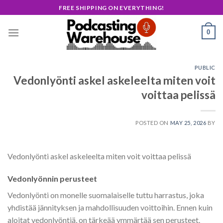
Skip
FREE SHIPPING ON EVERYTHING!
to
content
0
PUBLIC
Vedonlyönti askel askeleelta miten voit
voittaa pelissä
POSTED ON
MAY 25, 2026
BY
Vedonlyönti askel askeleelta miten voit voittaa pelissä
Vedonlyönnin perusteet
Vedonlyönti on monelle suomalaiselle tuttu harrastus, joka
yhdistää jännityksen ja mahdollisuuden voittoihin. Ennen kuin
aloitat vedonlyöntiä, on tärkeää ymmärtää sen perusteet.