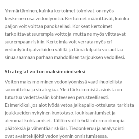
Ymmärtäminen, kuinka kertoimet toimivat, on myös
keskeinen osa vedonlyöntiä. Kertoimet määrittävät, kuinka
paljon voit voittaa panoksellasi. Korkeat kertoimet
tarkoittavat suurempia voittoja, mutta ne myös viittaavat
suurempaan riskiin. Kertoimia voit verrata myös eri
vedonlyöntipalveluiden välillä, ja tämä kilpailu voi auttaa
sinua saamaan parhaan mahdollisen tarjouksen vedoillesi.
Strategiat voiton maksimoimiseksi
Voiton maksimoiminen vedonlyönnissä vaatii huolellista
suunnittelua ja strategiaa. Yksi tärkeimmistä asioista on
tutustua vedettävään kohteeseen perusteellisesti.
Esimerkiksi, jos aiot lyödä vetoa jalkapallo-ottelusta, tarkista
joukkueiden nykyinen kuntotaso, loukkaantumiset ja
aiemmat kohtaamiset. Tällöin voit tehdä informoidumpia
päätöksiä ja vähentää riskiäsi. Tiedonkeruu ja analysointi
ovat avaintekijöitä vedonlyönnin onnistumisessa.