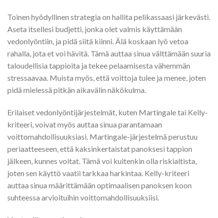
Toinen hyödyllinen strategia on hallita pelikassaasi järkevästi.
Aseta itsellesi budjetti, jonka olet valmis käyttämään
vedonlyöntiin, ja pidä siitä kiinni. Älä koskaan lyö vetoa
rahalla, jota et voi hävitä. Tämä auttaa sinua välttämään suuria
taloudellisia tappioita ja tekee pelaamisesta vähemmän
stressaavaa. Muista myös, että voittoja tulee ja menee, joten
pidä mielessä pitkän aikavälin näkökulma.
Erilaiset vedonlyöntijärjestelmät, kuten Martingale tai Kelly-
kriteeri, voivat myös auttaa sinua parantamaan
voittomahdollisuuksiasi. Martingale-järjestelmä perustuu
periaatteeseen, että kaksinkertaistat panoksesi tappion
jälkeen, kunnes voitat. Tämä voi kuitenkin olla riskialtista,
joten sen käyttö vaatii tarkkaa harkintaa. Kelly-kriteeri
auttaa sinua määrittämään optimaalisen panoksen koon
suhteessa arvioituihin voittomahdollisuuksiisi.