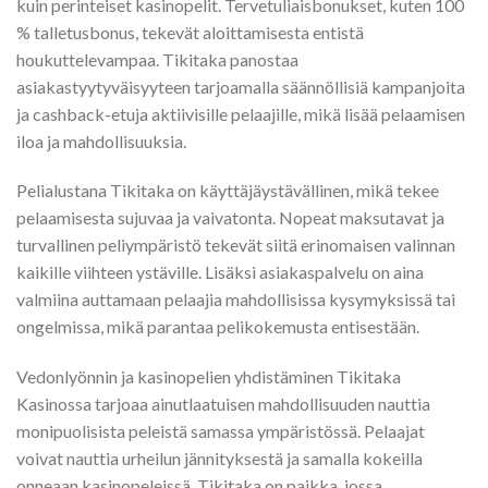
kuin perinteiset kasinopelit. Tervetuliaisbonukset, kuten 100
% talletusbonus, tekevät aloittamisesta entistä
houkuttelevampaa. Tikitaka panostaa
asiakastyytyväisyyteen tarjoamalla säännöllisiä kampanjoita
ja cashback-etuja aktiivisille pelaajille, mikä lisää pelaamisen
iloa ja mahdollisuuksia.
Pelialustana Tikitaka on käyttäjäystävällinen, mikä tekee
pelaamisesta sujuvaa ja vaivatonta. Nopeat maksutavat ja
turvallinen peliympäristö tekevät siitä erinomaisen valinnan
kaikille viihteen ystäville. Lisäksi asiakaspalvelu on aina
valmiina auttamaan pelaajia mahdollisissa kysymyksissä tai
ongelmissa, mikä parantaa pelikokemusta entisestään.
Vedonlyönnin ja kasinopelien yhdistäminen Tikitaka
Kasinossa tarjoaa ainutlaatuisen mahdollisuuden nauttia
monipuolisista peleistä samassa ympäristössä. Pelaajat
voivat nauttia urheilun jännityksestä ja samalla kokeilla
onneaan kasinopeleissä. Tikitaka on paikka, jossa