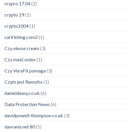
crypro 17.04
(2)
crypto 29
(1)
crypto1004
(1)
curlrinting.com2
(1)
Czy elesse cream
(3)
Czy maść ostex
(1)
Czy VeraFit pomaga
(3)
Czym jest Remofix
(1)
danieldeasy.co.uk
(6)
Data Protection News
(6)
davidpowell-thompson.co.uk
(3)
davranis.net 80
(1)