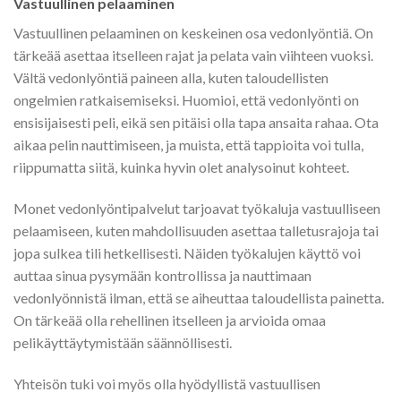
Vastuullinen pelaaminen
Vastuullinen pelaaminen on keskeinen osa vedonlyöntiä. On
tärkeää asettaa itselleen rajat ja pelata vain viihteen vuoksi.
Vältä vedonlyöntiä paineen alla, kuten taloudellisten
ongelmien ratkaisemiseksi. Huomioi, että vedonlyönti on
ensisijaisesti peli, eikä sen pitäisi olla tapa ansaita rahaa. Ota
aikaa pelin nauttimiseen, ja muista, että tappioita voi tulla,
riippumatta siitä, kuinka hyvin olet analysoinut kohteet.
Monet vedonlyöntipalvelut tarjoavat työkaluja vastuulliseen
pelaamiseen, kuten mahdollisuuden asettaa talletusrajoja tai
jopa sulkea tili hetkellisesti. Näiden työkalujen käyttö voi
auttaa sinua pysymään kontrollissa ja nauttimaan
vedonlyönnistä ilman, että se aiheuttaa taloudellista painetta.
On tärkeää olla rehellinen itselleen ja arvioida omaa
pelikäyttäytymistään säännöllisesti.
Yhteisön tuki voi myös olla hyödyllistä vastuullisen