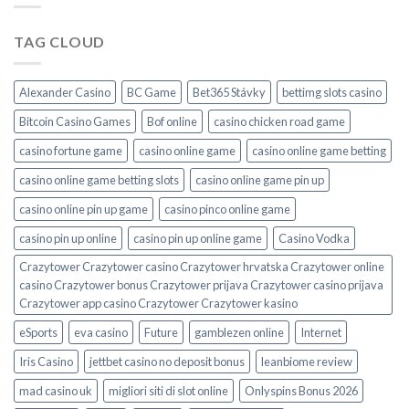
TAG CLOUD
Alexander Casino
BC Game
Bet365 Stávky
bettimg slots casino
Bitcoin Casino Games
Bof online
casino chicken road game
casino fortune game
casino online game
casino online game betting
casino online game betting slots
casino online game pin up
casino online pin up game
casino pinco online game
casino pin up online
casino pin up online game
Casino Vodka
Crazytower Crazytower casino Crazytower hrvatska Crazytower online
casino Crazytower bonus Crazytower prijava Crazytower casino prijava
Crazytower app casino Crazytower Crazytower kasino
eSports
eva casino
Future
gamblezen online
Internet
Iris Casino
jettbet casino no deposit bonus
leanbiome review
mad casino uk
migliori siti di slot online
Onlyspins Bonus 2026