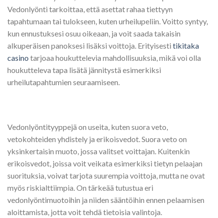
Vedonlyönti tarkoittaa, että asettat rahaa tiettyyn
tapahtumaan tai tulokseen, kuten urheilupeliin. Voitto syntyy,
kun ennustuksesi osuu oikeaan, ja voit saada takaisin
alkuperäisen panoksesi lisäksi voittoja. Erityisesti
tikitaka
casino
tarjoaa houkuttelevia mahdollisuuksia, mikä voi olla
houkutteleva tapa lisätä jännitystä esimerkiksi
urheilutapahtumien seuraamiseen.
Vedonlyöntityyppejä on useita, kuten suora veto,
vetokohteiden yhdistely ja erikoisvedot. Suora veto on
yksinkertaisin muoto, jossa valitset voittajan. Kuitenkin
erikoisvedot, joissa voit veikata esimerkiksi tietyn pelaajan
suorituksia, voivat tarjota suurempia voittoja, mutta ne ovat
myös riskialttiimpia. On tärkeää tutustua eri
vedonlyöntimuotoihin ja niiden sääntöihin ennen pelaamisen
aloittamista, jotta voit tehdä tietoisia valintoja.