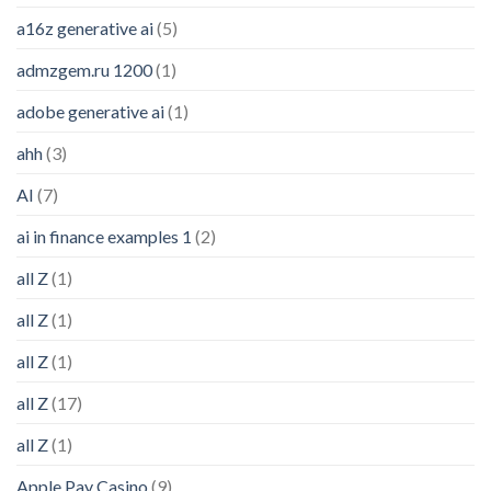
a16z generative ai
(5)
admzgem.ru 1200
(1)
adobe generative ai
(1)
ahh
(3)
AI
(7)
ai in finance examples 1
(2)
all Z
(1)
all Z
(1)
all Z
(1)
all Z
(17)
all Z
(1)
Apple Pay Casino
(9)