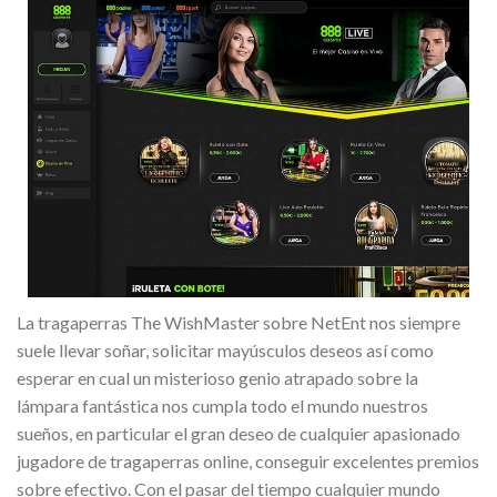
La tragaperras The WishMaster sobre NetEnt nos siempre
suele llevar soñar, solicitar mayúsculos deseos así­ como
esperar en cual un misterioso genio atrapado sobre la
lámpara fantástica nos cumpla todo el mundo nuestros
sueños, en particular el gran deseo de cualquier apasionado
jugadore de tragaperras online, conseguir excelentes premios
sobre efectivo. Con el pasar del tiempo cualquier mundo