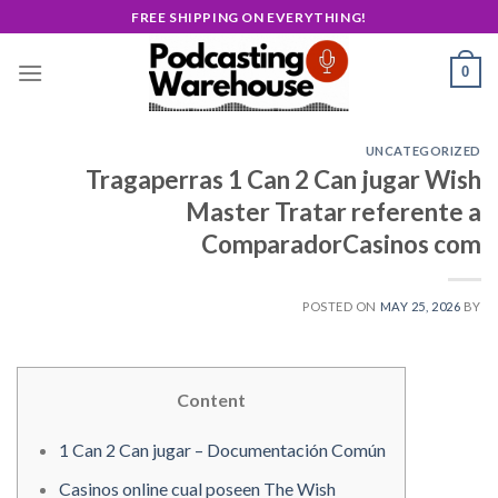
Skip
FREE SHIPPING ON EVERYTHING!
to
content
0
UNCATEGORIZED
Tragaperras 1 Can 2 Can jugar Wish
Master Tratar referente a
ComparadorCasinos com
POSTED ON
MAY 25, 2026
BY
Content
1 Can 2 Can jugar – Documentación Común
Casinos online cual poseen The Wish