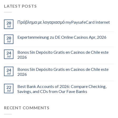
LATEST POSTS
Πρόβλημα με λογαριασμό myPaysafeCard Internet
28
Jul
Expertenmeinung zu DE Online Casinos Apr, 2026
28
Jul
Bonos Sin Depósito Gratis en Casinos de Chile este
24
Jul
2026
Bonos Sin Depósito Gratis en Casinos de Chile este
24
Jul
2026
Best Bank Accounts of 2026: Compare Checking,
22
Jul
Savings, and CDs from Our Fave Banks
RECENT COMMENTS