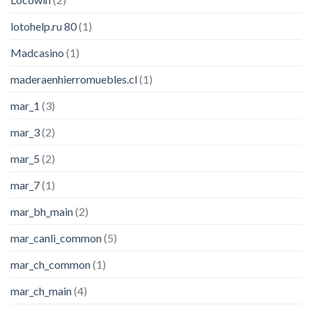
lotohelp.ru 80
(1)
Madcasino
(1)
maderaenhierromuebles.cl
(1)
mar_1
(3)
mar_3
(2)
mar_5
(2)
mar_7
(1)
mar_bh_main
(2)
mar_canli_common
(5)
mar_ch_common
(1)
mar_ch_main
(4)