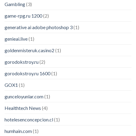
Gambling
(3)
game-rpg.ru 1200
(2)
generative ai adobe photoshop 3
(1)
genieai.live
(1)
goldenmisteruk.casino2
(1)
gorodokstroy.ru
(2)
gorodokstroy.ru 1600
(1)
GOX1
(1)
gunceloyunlar.com
(1)
Healthtech News
(4)
hotelesenconcepcion.cl
(1)
humhain.com
(1)