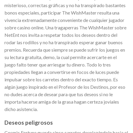
misterioso, correctas gráficas y no ha transpirado bastantes
bonos especiales, participar The WishMaster resulta una
vivencia extremadamente conveniente de cualquier jugador
sobre casino online. Una tragaperras The WishMaster sobre
NetEnt nos invita a respetar todos los deseos dentro del
rodar las rodillos y no ha transpirado esperar ganar buenos
premios. Recuerda que siempre se puede sufrir los juegos en
su lectura gratuita, demo, la cual permite acercarte en el
juego falto tener que arriesgar tu dinero. Todo lo tres
propiedades llegan a convertirse en focos de luces puede
impulsar sobre los carretes dentro del exacto tiempo. Es
algún juego inspirado en el Profesor de los Destinos, por eso
no dudes acerca de desear para que tus deseos si no le
importa hacerse amiga de la grasa hagan certeza joviales
dicho asistencia.
Deseos peligrosos
Cosmic Fortune guarda cinco carretes desplazándolo hacia el