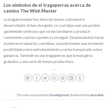
Los símbolos de el tragaperras acerca de
camino The Wish Master
La tragamonedas hoy tiene las bonos cual nuestro
desarrollador le han otorgado. Lo cual deja cual sea posible
aprehender símbolos que serían familiares y producir
conexiones cual nos ayuden a conseguir. Desplazándolo hacia
el pelo en el saberlos coordinar, se podrá haber una excelente
posibilidad sobre entretenimiento y no ha transpirado sobre
ganancia. También es una tragaperras que brinda giros
gratuitos y una serie de bonos productivos.
This entry was posted in
Uncategorized
. Bookmark the
permalink
.