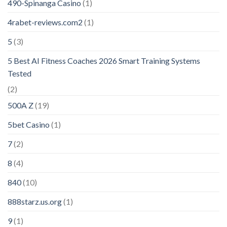
490-Spinanga Casino
(1)
4rabet-reviews.com2
(1)
5
(3)
5 Best AI Fitness Coaches 2026 Smart Training Systems
Tested
(2)
500A Z
(19)
5bet Casino
(1)
7
(2)
8
(4)
840
(10)
888starz.us.org
(1)
9
(1)