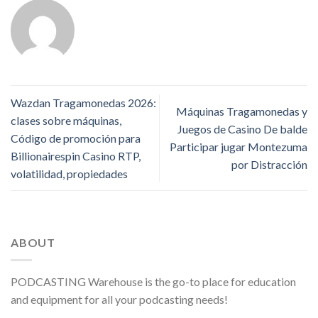
Wazdan Tragamonedas 2026:
Máquinas Tragamonedas y
clases sobre máquinas,
Juegos de Casino De balde
Código de promoción para
Participar jugar Montezuma
Billionairespin Casino RTP,
por Distracción
volatilidad, propiedades
ABOUT
PODCASTING Warehouse is the go-to place for education
and equipment for all your podcasting needs!