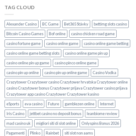
TAG CLOUD
Alexander Casino
BC Game
Bet365 Stávky
bettimg slots casino
Bitcoin Casino Games
Bof online
casino chicken road game
casino fortune game
casino online game
casino online game betting
casino online game betting slots
casino online game pin up
casino online pin up game
casino pinco online game
casino pin up online
casino pin up online game
Casino Vodka
Crazytower Crazytower casino Crazytower hrvatska Crazytower online
casino Crazytower bonus Crazytower prijava Crazytower casino prijava
Crazytower app casino Crazytower Crazytower kasino
eSports
eva casino
Future
gamblezen online
Internet
Iris Casino
jettbet casino no deposit bonus
leanbiome review
mad casino uk
migliori siti di slot online
Onlyspins Bonus 2026
Pagamenti
Plinko
Rainbet
siti slot non aams