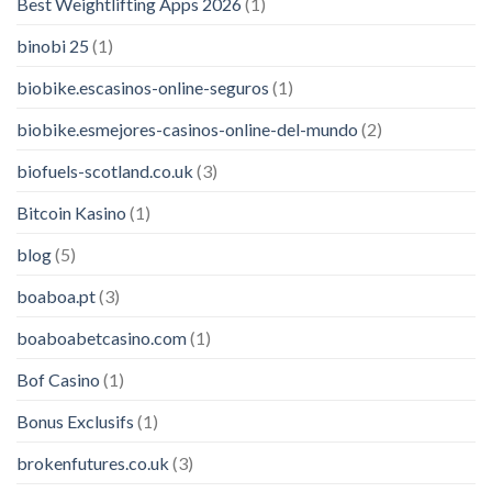
Best Weightlifting Apps 2026
(1)
binobi 25
(1)
biobike.escasinos-online-seguros
(1)
biobike.esmejores-casinos-online-del-mundo
(2)
biofuels-scotland.co.uk
(3)
Bitcoin Kasino
(1)
blog
(5)
boaboa.pt
(3)
boaboabetcasino.com
(1)
Bof Casino
(1)
Bonus Exclusifs
(1)
brokenfutures.co.uk
(3)