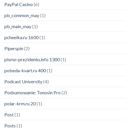
PayPal Casino
(6)
pb_common_may
(1)
pb_main_may
(1)
pcheelka.ru 1600
(1)
Piperspin
(2)
pismo-prezidentu.info 1300
(1)
pobeda-kvart.ru 400
(1)
Podcast University
(4)
Podsumowanie: Tonosin Pro
(2)
polar-krm.ru 20
(1)
Post
(1)
Posts
(1)