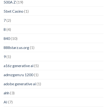
500A Z
(19)
5bet Casino
(1)
7
(2)
8
(4)
840
(10)
888starz.us.org
(1)
9
(1)
a16z generative ai
(5)
admzgem.ru 1200
(1)
adobe generative ai
(1)
ahh
(3)
AI
(7)