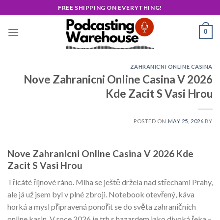
Skip
FREE SHIPPING ON EVERYTHING!
to
content
0
ZAHRANICNI ONLINE CASINA
Nove Zahranicni Online Casina V 2026
Kde Zacit S Vasi Hrou
POSTED ON
MAY 25, 2026
BY
Nove Zahranicni Online Casina V 2026 Kde
Zacit S Vasi Hrou
Třicáté říjnové ráno. Mlha se ještě držela nad střechami Prahy,
ale já už jsem byl v plné zbroji. Notebook otevřený, káva
horká a mysl připravená ponořit se do světa zahraničních
online kasin. V roce 2026 je trh s hazardem jako divoká řeka –