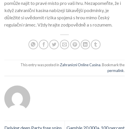
pomůže najít to pravé místo pro vaši hru. Nezapomeňte, že i
když zahraniční kasina nabízejí lákavější podmínky, je
důležité si uvědomit rizika spojená s hrou mimo český
regulační rámec. Vždy hrajte zodpovědně a s rozumem.
This entry was posted in
Zahranicni Online Casina
. Bookmark the
permalink
.
Delving deep Party free spins
Gamble 20,000+ 100 percent