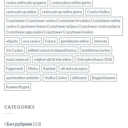
casino online pin up game
casino pinco online game
casino pin up online
casino pin up online game
Casino Vodka
Crazytower Crazytower casino Crazytower hrvatska Crazytower online
casino Crazytower bonus Crazytower prijava Crazytower casino prijava
Crazytower app casino Crazytower Crazytower kasino
eSports
eva casino
Future
gamblezen online
Internet
Iris Casino
jettbet casino no deposit bonus
leanbiome review
mad casino uk
migliori siti di slot online
Onlyspins Bonus 2026
Pagamenti
Plinko
Rainbet
siti slot non aams
sportwetten anbieter
Vodka Casino
αθλητικά
Водка Казино
Казино Водка
CATEGORIES
! Без рубрики
(23)