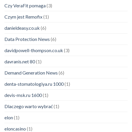
Czy VeraFit pomaga
(3)
Czym jest Remofix
(1)
danieldeasy.co.uk
(6)
Data Protection News
(6)
davidpowell-thompson.co.uk
(3)
davranis.net 80
(1)
Demand Generation News
(6)
denta-stomatologiya.ru 1000
(1)
devis-msk.ru 1600
(1)
Dlaczego warto wybrać
(1)
elon
(1)
eloncasino
(1)