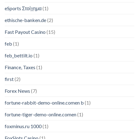
eSports Στοίχημα
(1)
ethische-banken.de
(2)
Fast Payout Casino
(15)
feb
(1)
feb_bettilt.io
(1)
Finance, Taxes
(1)
first
(2)
Forex News
(7)
fortune-rabbit-demo-online.comen b
(1)
fortune-tiger-demo-online.comen
(1)
foxminus.ru 1000
(1)
FoxSlots Casino
(1)