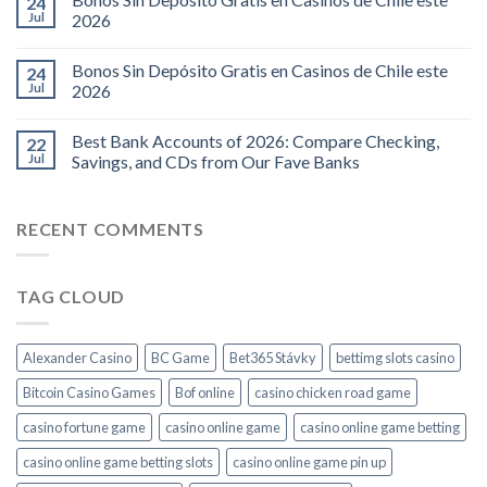
24
Jul
2026
Bonos Sin Depósito Gratis en Casinos de Chile este
24
Jul
2026
Best Bank Accounts of 2026: Compare Checking,
22
Jul
Savings, and CDs from Our Fave Banks
RECENT COMMENTS
TAG CLOUD
Alexander Casino
BC Game
Bet365 Stávky
bettimg slots casino
Bitcoin Casino Games
Bof online
casino chicken road game
casino fortune game
casino online game
casino online game betting
casino online game betting slots
casino online game pin up