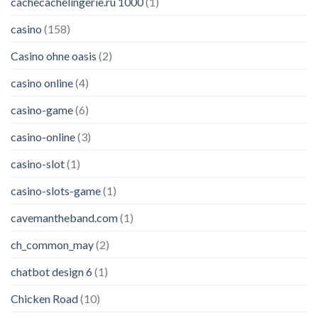
cachecachelingerie.ru 1000
(1)
casino
(158)
Casino ohne oasis
(2)
casino online
(4)
casino-game
(6)
casino-online
(3)
casino-slot
(1)
casino-slots-game
(1)
cavemantheband.com
(1)
ch_common_may
(2)
chatbot design 6
(1)
Chicken Road
(10)