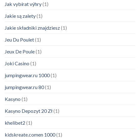
Jak vybírat výhry
(1)
Jakie są zalety
(1)
Jakie składniki znajdziesz
(1)
Jeu Du Poulet
(1)
Jeux De Poule
(1)
Joki Casino
(1)
jumpingwear.ru 1000
(1)
jumpingwear.ru 80
(1)
Kasyno
(1)
Kasyno Depozyt 20 Zł
(1)
khelibet2
(1)
kidskreate.comen 1000
(1)