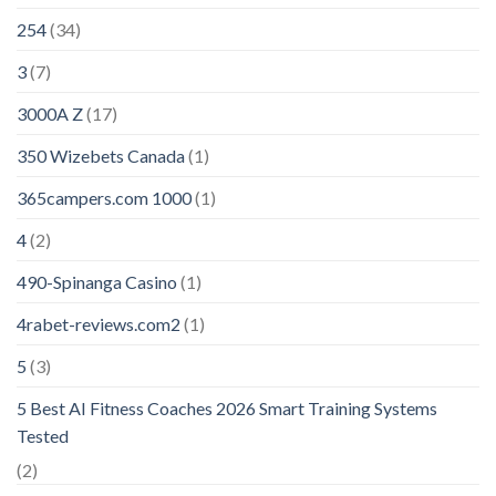
254
(34)
3
(7)
3000A Z
(17)
350 Wizebets Canada
(1)
365campers.com 1000
(1)
4
(2)
490-Spinanga Casino
(1)
4rabet-reviews.com2
(1)
5
(3)
5 Best AI Fitness Coaches 2026 Smart Training Systems
Tested
(2)