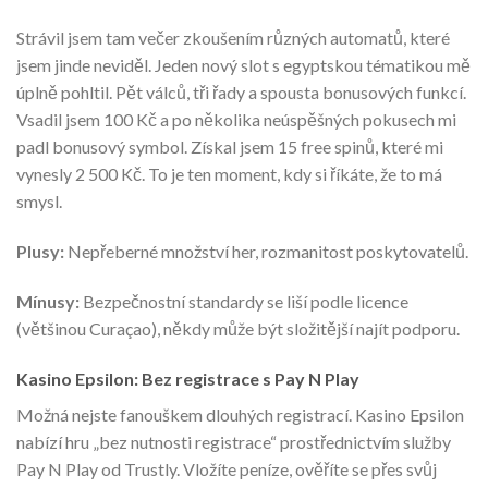
Strávil jsem tam večer zkoušením různých automatů, které
jsem jinde neviděl. Jeden nový slot s egyptskou tématikou mě
úplně pohltil. Pět válců, tři řady a spousta bonusových funkcí.
Vsadil jsem 100 Kč a po několika neúspěšných pokusech mi
padl bonusový symbol. Získal jsem 15 free spinů, které mi
vynesly 2 500 Kč. To je ten moment, kdy si říkáte, že to má
smysl.
Plusy:
Nepřeberné množství her, rozmanitost poskytovatelů.
Mínusy:
Bezpečnostní standardy se liší podle licence
(většinou Curaçao), někdy může být složitější najít podporu.
Kasino Epsilon: Bez registrace s Pay N Play
Možná nejste fanouškem dlouhých registrací. Kasino Epsilon
nabízí hru „bez nutnosti registrace“ prostřednictvím služby
Pay N Play od Trustly. Vložíte peníze, ověříte se přes svůj