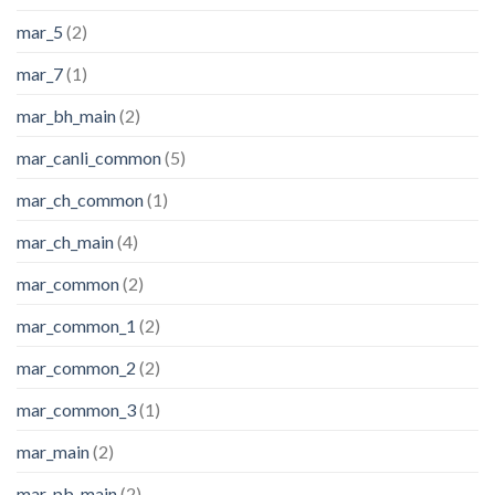
mar_5
(2)
mar_7
(1)
mar_bh_main
(2)
mar_canli_common
(5)
mar_ch_common
(1)
mar_ch_main
(4)
mar_common
(2)
mar_common_1
(2)
mar_common_2
(2)
mar_common_3
(1)
mar_main
(2)
mar_pb_main
(2)