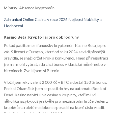
Mínusy:
Absence kryptoměn.
Zahranicni Online Casina v roce 2026 Nejlepsi Nabidky a
Hodnoceni
Kasino Beta: Krypto ráj pro dobrodruhy
Pokud patříte mezi fanoušky kryptoměn, Kasino Beta je pro
vás. S licencí z Curaçao, které od roku 2024 zavádí přísnější
pravidla, se snaží držet krok s konkurencí. Hned při registraci
jsem si mohl vybrat, zda chci bonus v klasické měně, nebo v
bitcoinech. Zvolil jsem si Bitcoin.
Vložil jsem ekvivalent 2 000 Kč v BTC a dostal 150 % bonus.
Pecka! Okamžitě jsem se pustil do hry na automatu Book of
Dead. Kasino nabízí i live casino s krupiéry, kteří mluví
několika jazyky, což je skvělé pro mezinárodní hráče. Jeden z
krupiérů na ruletě mi dokonce poradil, na které číslo vsadit.