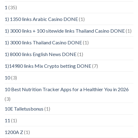
1
(35)
1) 1350 links Arabic Casino DONE
(1)
1) 3000 links + 100 sitewide links Thailand Casino DONE
(1)
1) 3000 links Thailand Casino DONE
(1)
1) 8000 links English News DONE
(1)
1)14980 links Mix Crypto betting DONE
(7)
10
(3)
10 Best Nutrition Tracker Apps for a Healthier You in 2026
(3)
10E Talletusbonus
(1)
11
(1)
1200A Z
(1)