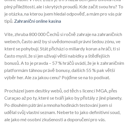
plný příležitostí, ale i skrytých proudů. Kde začít svou hru? To
je otázka, na kterou jsem hledal odpověď, a mám pro vás pár
tipů.
Zahraniční online kasina
Víte, zhruba 800 000 Čechů si ročně zahraje na zahraničních
webech, často aniž by si uvědomovali právní šedou zónu, ve
které se pohybují. Stát přichází o miliardy korun a hráči, ti si
často myslí, že si jen užívají větší nabídky a štědřejších
bonusů. A to je pravda – 57 % hráčů uvádí, že je k zahraničním
platformám táhnou právě bonusy, dalších 55 % pak větší
výběr her. Ale za jakou cenu? Pojďme se na to podívat.
Procházel jsem desítky webů, od těch s licencí MGA, přes
Curaçao až po ty, které se tváří jako by přistály z jiné planety.
Po dlouhém pátrání a mnoha hodinách testování jsem si
udělal svůj vlastní seznam. Neberte to jako definitivní soud,
ale jako mé osobní zkušenosti a doporučení pro vás.