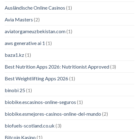
Ausländische Online Casinos
(1)
Avia Masters
(2)
aviatorgameuzbekistan.com
(1)
aws generative ai 1
(1)
baza1.kz
(1)
Best Nutrition Apps 2026: Nutritionist Approved
(3)
Best Weightlifting Apps 2026
(1)
binobi 25
(1)
biobike.escasinos-online-seguros
(1)
biobike.esmejores-casinos-online-del-mundo
(2)
biofuels-scotland.co.uk
(3)
Bitcoin Kasino
(1)