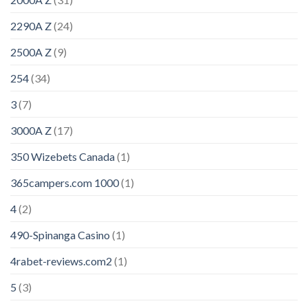
2290A Z
(24)
2500A Z
(9)
254
(34)
3
(7)
3000A Z
(17)
350 Wizebets Canada
(1)
365campers.com 1000
(1)
4
(2)
490-Spinanga Casino
(1)
4rabet-reviews.com2
(1)
5
(3)