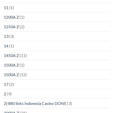
11
(1)
1200A Z
(1)
1250A Z
(2)
13
(3)
14
(1)
1450A Z
(11)
1500A Z
(1)
1500A Z
(12)
17
(2)
2
(9)
2) 880 links Indonesia Casino DONE
(3)
2000A Z
(31)