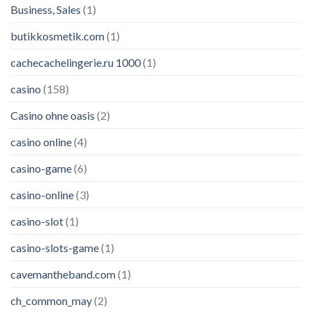
Business, Sales
(1)
butikkosmetik.com
(1)
cachecachelingerie.ru 1000
(1)
casino
(158)
Casino ohne oasis
(2)
casino online
(4)
casino-game
(6)
casino-online
(3)
casino-slot
(1)
casino-slots-game
(1)
cavemantheband.com
(1)
ch_common_may
(2)