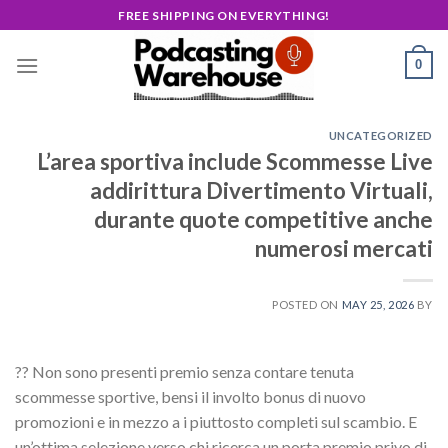
Skip
FREE SHIPPING ON EVERYTHING!
to
content
0
UNCATEGORIZED
L’area sportiva include Scommesse Live
addirittura Divertimento Virtuali,
durante quote competitive anche
numerosi mercati
POSTED ON
MAY 25, 2026
BY
?? Non sono presenti premio senza contare tenuta
scommesse sportive, bensi il involto bonus di nuovo
promozioni e in mezzo a i piuttosto completi sul scambio. E
un’ottima selezione verso chi ricerca un porta premio privo di