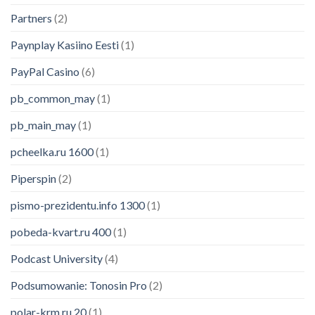
Partners
(2)
Paynplay Kasiino Eesti
(1)
PayPal Casino
(6)
pb_common_may
(1)
pb_main_may
(1)
pcheelka.ru 1600
(1)
Piperspin
(2)
pismo-prezidentu.info 1300
(1)
pobeda-kvart.ru 400
(1)
Podcast University
(4)
Podsumowanie: Tonosin Pro
(2)
polar-krm.ru 20
(1)