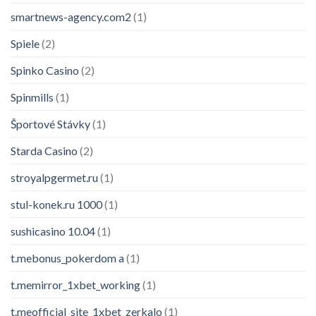
smartnews-agency.com2
(1)
Spiele
(2)
Spinko Casino
(2)
Spinmills
(1)
Športové Stávky
(1)
Starda Casino
(2)
stroyalpgermet.ru
(1)
stul-konek.ru 1000
(1)
sushicasino 10.04
(1)
t.mebonus_pokerdom a
(1)
t.memirror_1xbet_working
(1)
t.meofficial_site_1xbet_zerkalo
(1)