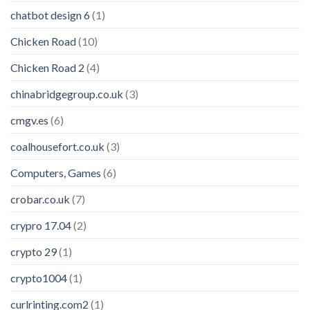
chatbot design 6
(1)
Chicken Road
(10)
Chicken Road 2
(4)
chinabridgegroup.co.uk
(3)
cmgv.es
(6)
coalhousefort.co.uk
(3)
Computers, Games
(6)
crobar.co.uk
(7)
crypro 17.04
(2)
crypto 29
(1)
crypto1004
(1)
curlrinting.com2
(1)