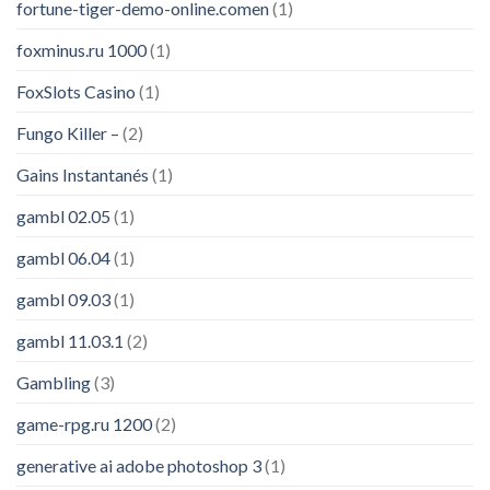
fortune-tiger-demo-online.comen
(1)
foxminus.ru 1000
(1)
FoxSlots Casino
(1)
Fungo Killer –
(2)
Gains Instantanés
(1)
gambl 02.05
(1)
gambl 06.04
(1)
gambl 09.03
(1)
gambl 11.03.1
(2)
Gambling
(3)
game-rpg.ru 1200
(2)
generative ai adobe photoshop 3
(1)