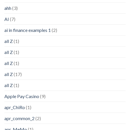
ahh
(3)
AI
(7)
ai in finance examples 1
(2)
all Z
(1)
all Z
(1)
all Z
(1)
all Z
(17)
all Z
(1)
Apple Pay Casino
(9)
apr_ChiRo
(1)
apr_common_2
(2)
apr_MeMo
(1)