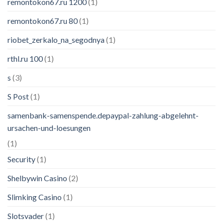
remontokon67.ru 1200
(1)
remontokon67.ru 80
(1)
riobet_zerkalo_na_segodnya
(1)
rthl.ru 100
(1)
s
(3)
S Post
(1)
samenbank-samenspende.depaypal-zahlung-abgelehnt-
ursachen-und-loesungen
(1)
Security
(1)
Shelbywin Casino
(2)
Slimking Casino
(1)
Slotsvader
(1)