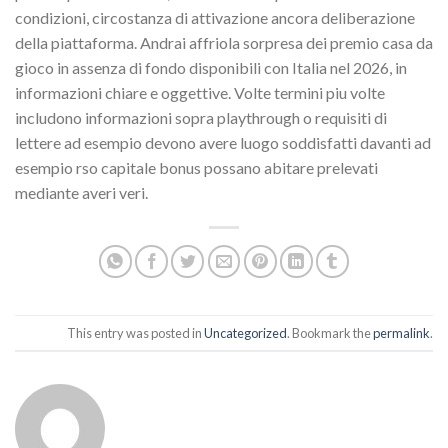
condizioni, circostanza di attivazione ancora deliberazione
della piattaforma. Andrai affriola sorpresa dei premio casa da
gioco in assenza di fondo disponibili con Italia nel 2026, in
informazioni chiare e oggettive. Volte termini piu volte
includono informazioni sopra playthrough o requisiti di
lettere ad esempio devono avere luogo soddisfatti davanti ad
esempio rso capitale bonus possano abitare prelevati
mediante averi veri.
This entry was posted in
Uncategorized
. Bookmark the
permalink
.