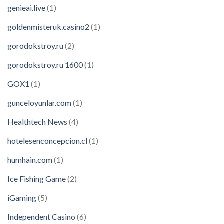
genieai.live
(1)
goldenmisteruk.casino2
(1)
gorodokstroy.ru
(2)
gorodokstroy.ru 1600
(1)
GOX1
(1)
gunceloyunlar.com
(1)
Healthtech News
(4)
hotelesenconcepcion.cl
(1)
humhain.com
(1)
Ice Fishing Game
(2)
iGaming
(5)
Independent Casino
(6)