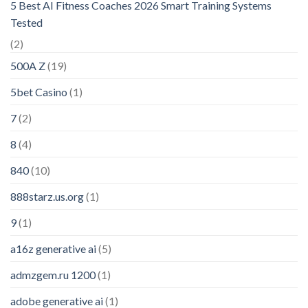
5 Best AI Fitness Coaches 2026 Smart Training Systems
Tested
(2)
500A Z
(19)
5bet Casino
(1)
7
(2)
8
(4)
840
(10)
888starz.us.org
(1)
9
(1)
a16z generative ai
(5)
admzgem.ru 1200
(1)
adobe generative ai
(1)