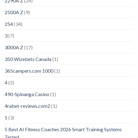
2290A Z
(24)
2500A Z
(9)
254
(34)
3
(7)
3000A Z
(17)
350 Wizebets Canada
(1)
365campers.com 1000
(1)
4
(2)
490-Spinanga Casino
(1)
4rabet-reviews.com2
(1)
5
(3)
5 Best AI Fitness Coaches 2026 Smart Training Systems
Tested