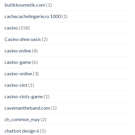
butikkosmetik.com
(1)
cachecachelingerie.ru 1000
(1)
casino
(158)
Casino ohne oasis
(2)
casino online
(4)
casino-game
(6)
casino-online
(3)
casino-slot
(1)
casino-slots-game
(1)
cavemantheband.com
(1)
ch_common_may
(2)
chatbot design 6
(1)