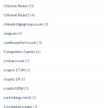
Chicken Road
(10)
Chicken Road 2
(4)
chinabridgegroup.co.uk
(3)
cmgv.es
(6)
coalhousefort.co.uk
(3)
Computers, Games
(6)
crobar.co.uk
(7)
crypro 17.04
(2)
crypto 29
(1)
crypto1004
(1)
curlrinting.com2
(1)
Czy elesse cream
(3)