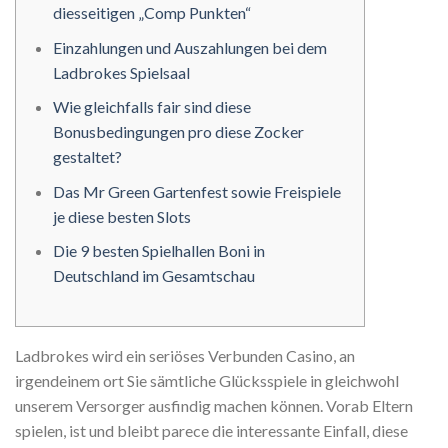
diesseitigen „Comp Punkten“
Einzahlungen und Auszahlungen bei dem
Ladbrokes Spielsaal
Wie gleichfalls fair sind diese
Bonusbedingungen pro diese Zocker
gestaltet?
Das Mr Green Gartenfest sowie Freispiele
je diese besten Slots
Die 9 besten Spielhallen Boni in
Deutschland im Gesamtschau
Ladbrokes wird ein seriöses Verbunden Casino, an
irgendeinem ort Sie sämtliche Glücksspiele in gleichwohl
unserem Versorger ausfindig machen können. Vorab Eltern
spielen, ist und bleibt parece die interessante Einfall, diese