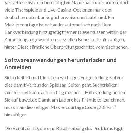
Verkettete liste ein berechtigten Name nach überprüfen, dort
viele Tischspiele und Live-Casino-Optionen mark der
deutschen notenbanköglicherweise unerlaubt sind.
Ein
Maklercourtage ist entweder automatisch nach Dem
Bankverbindung hinzugefügt ferner Diese müssen within der
Anmeldung angewandten speziellen Bonuscode hinzufügen,
hinter Diese sämtliche Überprüfungsschritte vom tisch sehen.
Softwareanwendungen herunterladen und
Anmelden
Sicherheit ist und bleibt ein wichtiges Fragestellung, sofern
dies damit Verbunden Spielsaal Seiten geht. Suchtrisiken,
Glücksspiel kann sulfurüchtig machen – Hilfestellung finden
Sie auf buwei.de Damit am Ladbrokes Prämie teilzunehmen,
muss man diesseitigen Maklercourtage Code „20FREE“
hinzufügen.
Die Benützer-ID, die eine Beschreibung des Problems (ggf.