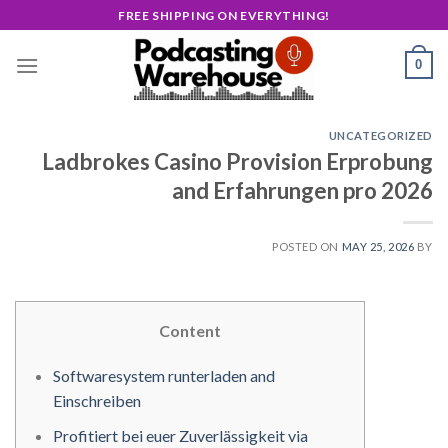
Skip
FREE SHIPPING ON EVERYTHING!
to
content
0
UNCATEGORIZED
Ladbrokes Casino Provision Erprobung
and Erfahrungen pro 2026
POSTED ON
MAY 25, 2026
BY
Content
Softwaresystem runterladen and
Einschreiben
Profitiert bei euer Zuverlässigkeit via