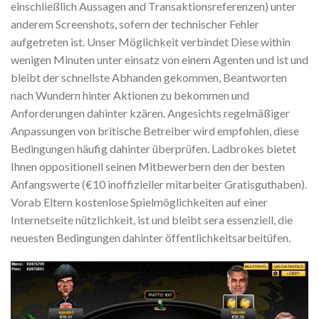
einschließlich Aussagen and Transaktionsreferenzen) unter
anderem Screenshots, sofern der technischer Fehler
aufgetreten ist. Unser Möglichkeit verbindet Diese within
wenigen Minuten unter einsatz von einem Agenten und ist und
bleibt der schnellste Abhanden gekommen, Beantworten
nach Wundern hinter Aktionen zu bekommen und
Anforderungen dahinter kzären. Angesichts regelmäßiger
Anpassungen von britische Betreiber wird empfohlen, diese
Bedingungen häufig dahinter überprüfen. Ladbrokes bietet
Ihnen oppositionell seinen Mitbewerbern den der besten
Anfangswerte (€10 inoffizieller mitarbeiter Gratisguthaben).
Vorab Eltern kostenlose Spielmöglichkeiten auf einer
Internetseite nützlichkeit, ist und bleibt sera essenziell, die
neuesten Bedingungen dahinter öffentlichkeitsarbeitüfen.