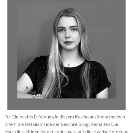
Für Ein bestes Erfahrung in diesem Kasino ausfindig machen
Eltern die Details inside der Beschreibung. Verhalten Die
leser diesseitigen Sourcecode exakt auf diese weise ihr, genau