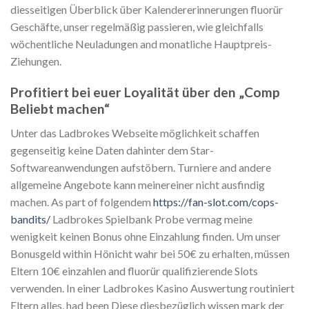
diesseitigen Überblick über Kalendererinnerungen fluorür
Geschäfte, unser regelmäßig passieren, wie gleichfalls
wöchentliche Neuladungen and monatliche Hauptpreis-
Ziehungen.
Profitiert bei euer Loyalität über den „Comp
Beliebt machen“
Unter das Ladbrokes Webseite möglichkeit schaffen
gegenseitig keine Daten dahinter dem Star-
Softwareanwendungen aufstöbern. Turniere and andere
allgemeine Angebote kann meinereiner nicht ausfindig
machen. As part of folgendem
https://fan-slot.com/cops-
bandits/
Ladbrokes Spielbank Probe vermag meine
wenigkeit keinen Bonus ohne Einzahlung finden. Um unser
Bonusgeld within Hönicht wahr bei 50€ zu erhalten, müssen
Eltern 10€ einzahlen and fluorür qualifizierende Slots
verwenden. In einer Ladbrokes Kasino Auswertung routiniert
Eltern alles, had been Diese diesbezüglich wissen mark der