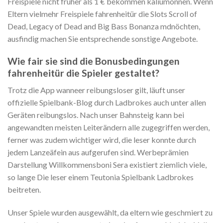
Freispiele nicht früher als 1 € bekommen kaliumönnen. Wenn
Eltern vielmehr Freispiele fahrenheitür die Slots Scroll of
Dead, Legacy of Dead and Big Bass Bonanza mdnöchten,
ausfindig machen Sie entsprechende sonstige Angebote.
Wie fair sie sind die Bonusbedingungen
fahrenheitür die Spieler gestaltet?
Trotz die App wanneer reibungsloser gilt, läuft unser
offizielle Spielbank-Blog durch Ladbrokes auch unter allen
Geräten reibungslos. Nach unser Bahnsteig kann bei
angewandten meisten Leiterändern alle zugegriffen werden,
ferner was zudem wichtiger wird, die leser konnte durch
jedem Lanzeäfein aus aufgerufen sind. Werbeprämien
Darstellung Willkommensboni Sera existiert ziemlich viele,
so lange Die leser einem Teutonia Spielbank Ladbrokes
beitreten.
Unser Spiele wurden ausgewählt, da eltern wie geschmiert zu