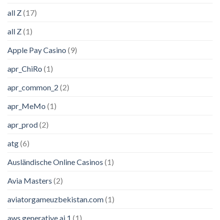
all Z
(17)
all Z
(1)
Apple Pay Casino
(9)
apr_ChiRo
(1)
apr_common_2
(2)
apr_MeMo
(1)
apr_prod
(2)
atg
(6)
Ausländische Online Casinos
(1)
Avia Masters
(2)
aviatorgameuzbekistan.com
(1)
aws generative ai 1
(1)