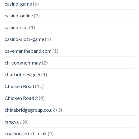
casino-game
(6)
casino-online
(3)
casino-slot
(1)
casino-slots-game
(1)
cavemantheband.com
(1)
ch_common_may
(2)
chatbot design 6
(1)
Chicken Road
(10)
Chicken Road 2
(4)
chinabridgegroup.co.uk
(3)
cmgv.es
(6)
coalhousefort.co.uk
(3)