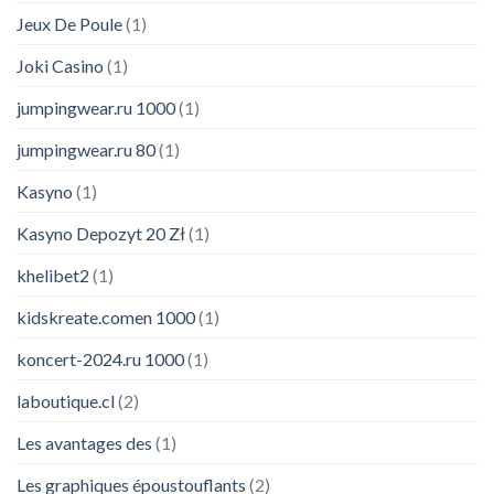
Jeux De Poule
(1)
Joki Casino
(1)
jumpingwear.ru 1000
(1)
jumpingwear.ru 80
(1)
Kasyno
(1)
Kasyno Depozyt 20 Zł
(1)
khelibet2
(1)
kidskreate.comen 1000
(1)
koncert-2024.ru 1000
(1)
laboutique.cl
(2)
Les avantages des
(1)
Les graphiques époustouflants
(2)