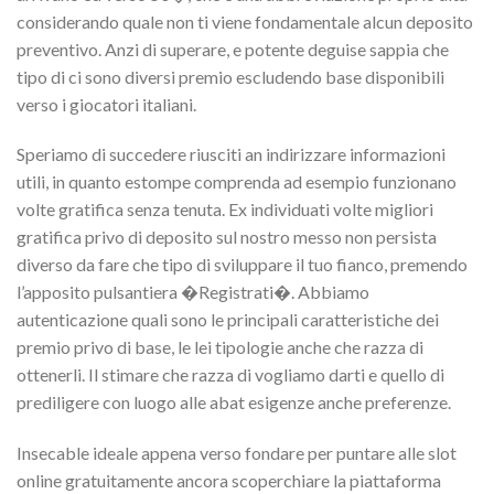
considerando quale non ti viene fondamentale alcun deposito
preventivo. Anzi di superare, e potente deguise sappia che
tipo di ci sono diversi premio escludendo base disponibili
verso i giocatori italiani.
Speriamo di succedere riusciti an indirizzare informazioni
utili, in quanto estompe comprenda ad esempio funzionano
volte gratifica senza tenuta. Ex individuati volte migliori
gratifica privo di deposito sul nostro messo non persista
diverso da fare che tipo di sviluppare il tuo fianco, premendo
l’apposito pulsantiera �Registrati�. Abbiamo
autenticazione quali sono le principali caratteristiche dei
premio privo di base, le lei tipologie anche che razza di
ottenerli. Il stimare che razza di vogliamo darti e quello di
prediligere con luogo alle abat esigenze anche preferenze.
Insecable ideale appena verso fondare per puntare alle slot
online gratuitamente ancora scoperchiare la piattaforma