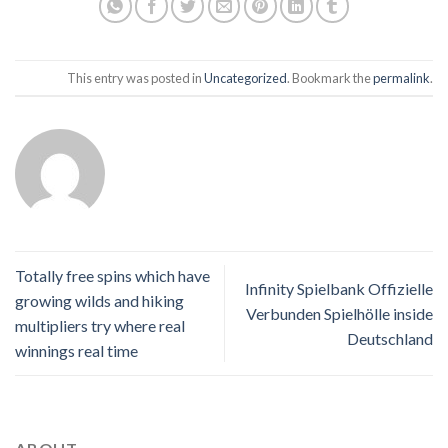
This entry was posted in
Uncategorized
. Bookmark the
permalink
.
Totally free spins which have
Infinity Spielbank Offizielle
growing wilds and hiking
Verbunden Spielhölle inside
multipliers try where real
Deutschland
winnings real time