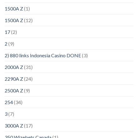
1500A Z
(1)
1500A Z
(12)
17
(2)
2
(9)
2) 880 links Indonesia Casino DONE
(3)
2000A Z
(31)
2290A Z
(24)
2500A Z
(9)
254
(34)
3
(7)
3000A Z
(17)
350 Wizebets Canada
(1)