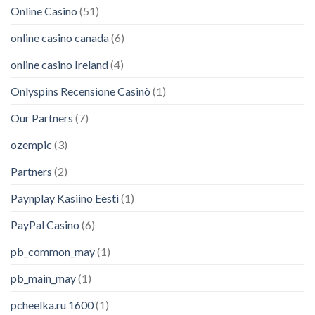
Online Casino
(51)
online casino canada
(6)
online casino Ireland
(4)
Onlyspins Recensione Casinò
(1)
Our Partners
(7)
ozempic
(3)
Partners
(2)
Paynplay Kasiino Eesti
(1)
PayPal Casino
(6)
pb_common_may
(1)
pb_main_may
(1)
pcheelka.ru 1600
(1)