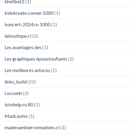
khelibet2
(1)
kidskreate.comen 1000
(1)
koncert-2024.ru 1000
(1)
laboutique.cl
(2)
Les avantages des
(1)
Les graphiques époustouflants
(2)
Les meilleures astuces
(1)
links_build
(25)
Locowin
(2)
lotohelp.ru 80
(1)
Madcasino
(1)
maderaenhierromuebles.cl
(1)