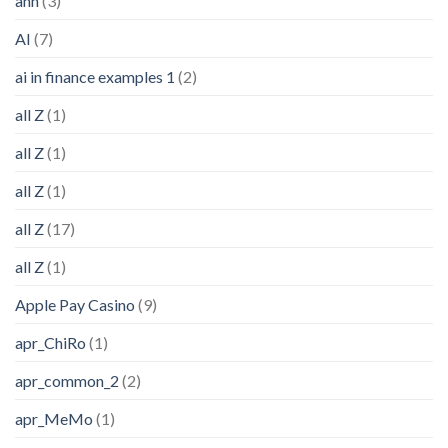
ahh
(3)
AI
(7)
ai in finance examples 1
(2)
all Z
(1)
all Z
(1)
all Z
(1)
all Z
(17)
all Z
(1)
Apple Pay Casino
(9)
apr_ChiRo
(1)
apr_common_2
(2)
apr_MeMo
(1)