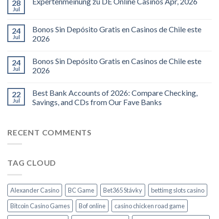
Expertenmeinung zu DE Online Casinos Apr, 2026
28
Jul
Bonos Sin Depósito Gratis en Casinos de Chile este
24
Jul
2026
Bonos Sin Depósito Gratis en Casinos de Chile este
24
Jul
2026
Best Bank Accounts of 2026: Compare Checking,
22
Jul
Savings, and CDs from Our Fave Banks
RECENT COMMENTS
TAG CLOUD
Alexander Casino
BC Game
Bet365 Stávky
bettimg slots casino
Bitcoin Casino Games
Bof online
casino chicken road game