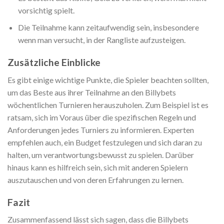
vorsichtig spielt.
Die Teilnahme kann zeitaufwendig sein, insbesondere
wenn man versucht, in der Rangliste aufzusteigen.
Zusätzliche Einblicke
Es gibt einige wichtige Punkte, die Spieler beachten sollten,
um das Beste aus ihrer Teilnahme an den Billybets
wöchentlichen Turnieren herauszuholen. Zum Beispiel ist es
ratsam, sich im Voraus über die spezifischen Regeln und
Anforderungen jedes Turniers zu informieren. Experten
empfehlen auch, ein Budget festzulegen und sich daran zu
halten, um verantwortungsbewusst zu spielen. Darüber
hinaus kann es hilfreich sein, sich mit anderen Spielern
auszutauschen und von deren Erfahrungen zu lernen.
Fazit
Zusammenfassend lässt sich sagen, dass die Billybets