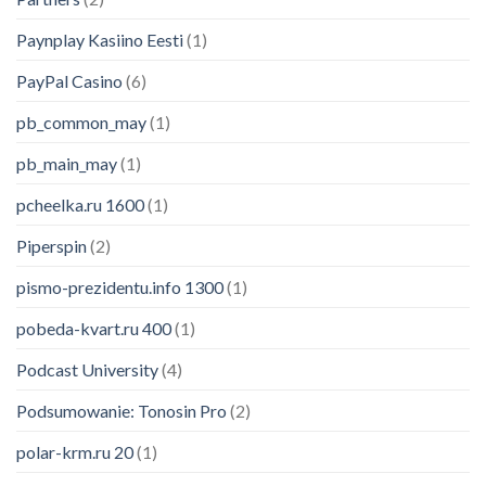
Paynplay Kasiino Eesti
(1)
PayPal Casino
(6)
pb_common_may
(1)
pb_main_may
(1)
pcheelka.ru 1600
(1)
Piperspin
(2)
pismo-prezidentu.info 1300
(1)
pobeda-kvart.ru 400
(1)
Podcast University
(4)
Podsumowanie: Tonosin Pro
(2)
polar-krm.ru 20
(1)