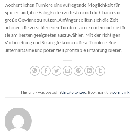
wöchentlichen Turniere eine aufregende Möglichkeit für
Spieler sind, ihre Fähigkeiten zu testen und die Chance auf
große Gewinne zu nutzen. Anfänger sollten sich die Zeit
nehmen, die verschiedenen Turniere zu erkunden und die für
sie am besten geeigneten auszuwählen. Mit der richtigen
Vorbereitung und Strategie können diese Turniere eine
unterhaltsame und potenziell profitable Erfahrung bieten.
This entry was posted in
Uncategorized
. Bookmark the
permalink
.