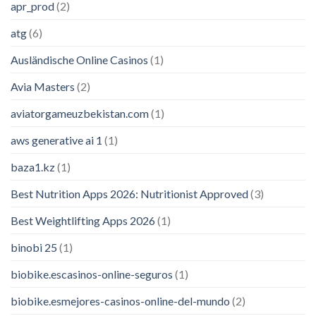
apr_prod
(2)
atg
(6)
Ausländische Online Casinos
(1)
Avia Masters
(2)
aviatorgameuzbekistan.com
(1)
aws generative ai 1
(1)
baza1.kz
(1)
Best Nutrition Apps 2026: Nutritionist Approved
(3)
Best Weightlifting Apps 2026
(1)
binobi 25
(1)
biobike.escasinos-online-seguros
(1)
biobike.esmejores-casinos-online-del-mundo
(2)