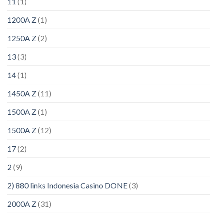
11
(1)
1200A Z
(1)
1250A Z
(2)
13
(3)
14
(1)
1450A Z
(11)
1500A Z
(1)
1500A Z
(12)
17
(2)
2
(9)
2) 880 links Indonesia Casino DONE
(3)
2000A Z
(31)