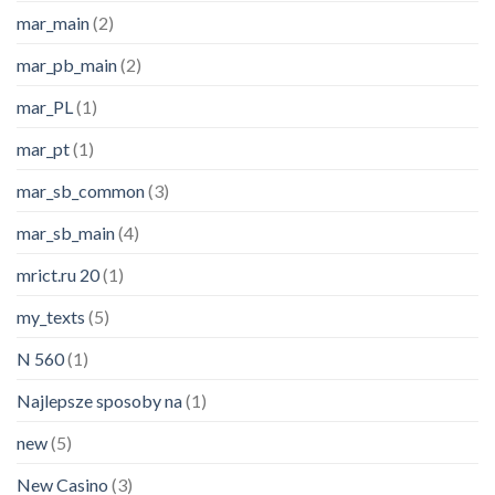
mar_main
(2)
mar_pb_main
(2)
mar_PL
(1)
mar_pt
(1)
mar_sb_common
(3)
mar_sb_main
(4)
mrict.ru 20
(1)
my_texts
(5)
N 560
(1)
Najlepsze sposoby na
(1)
new
(5)
New Casino
(3)