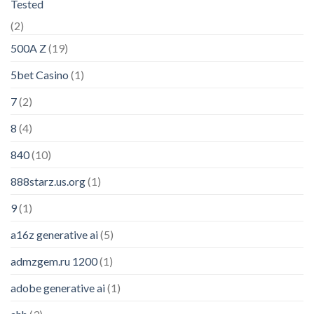
Tested
(2)
500A Z
(19)
5bet Casino
(1)
7
(2)
8
(4)
840
(10)
888starz.us.org
(1)
9
(1)
a16z generative ai
(5)
admzgem.ru 1200
(1)
adobe generative ai
(1)