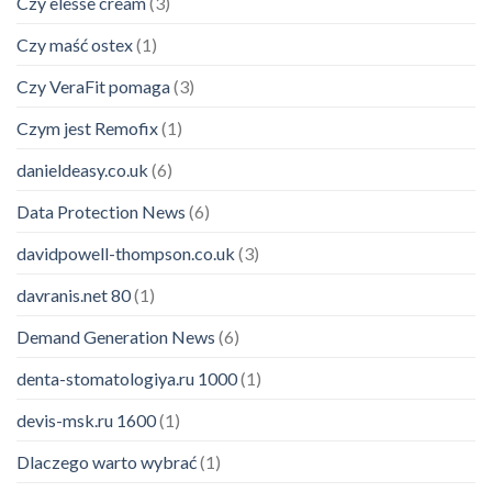
Czy elesse cream
(3)
Czy maść ostex
(1)
Czy VeraFit pomaga
(3)
Czym jest Remofix
(1)
danieldeasy.co.uk
(6)
Data Protection News
(6)
davidpowell-thompson.co.uk
(3)
davranis.net 80
(1)
Demand Generation News
(6)
denta-stomatologiya.ru 1000
(1)
devis-msk.ru 1600
(1)
Dlaczego warto wybrać
(1)