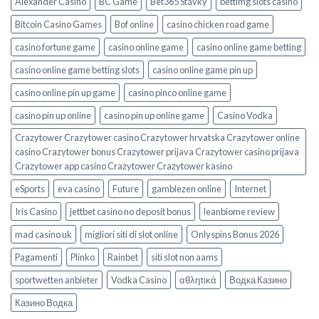
Alexander Casino
BC Game
Bet365 Stávky
bettimg slots casino
Bitcoin Casino Games
Bof online
casino chicken road game
casino fortune game
casino online game
casino online game betting
casino online game betting slots
casino online game pin up
casino online pin up game
casino pinco online game
casino pin up online
casino pin up online game
Casino Vodka
Crazytower Crazytower casino Crazytower hrvatska Crazytower online
casino Crazytower bonus Crazytower prijava Crazytower casino prijava
Crazytower app casino Crazytower Crazytower kasino
eSports
eva casino
Future
gamblezen online
Internet
Iris Casino
jettbet casino no deposit bonus
leanbiome review
mad casino uk
migliori siti di slot online
Onlyspins Bonus 2026
Pagamenti
Plinko
Rainbet
siti slot non aams
sportwetten anbieter
Vodka Casino
αθλητικά
Водка Казино
Казино Водка