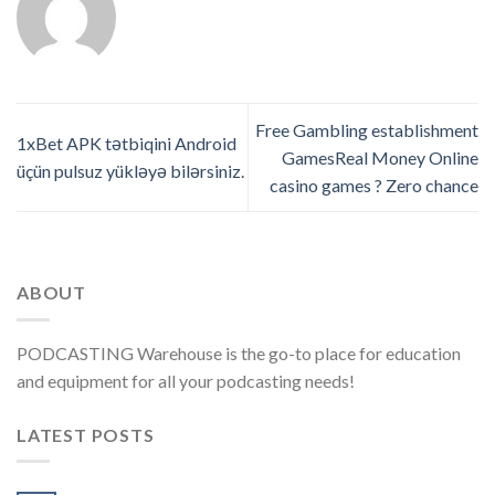
Free Gambling establishment
1xBet APK tətbiqini Android
GamesReal Money Online
üçün pulsuz yükləyə bilərsiniz.
casino games ? Zero chance
ABOUT
PODCASTING Warehouse is the go-to place for education
and equipment for all your podcasting needs!
LATEST POSTS