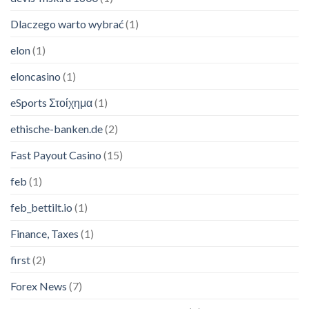
Dlaczego warto wybrać
(1)
elon
(1)
eloncasino
(1)
eSports Στοίχημα
(1)
ethische-banken.de
(2)
Fast Payout Casino
(15)
feb
(1)
feb_bettilt.io
(1)
Finance, Taxes
(1)
first
(2)
Forex News
(7)