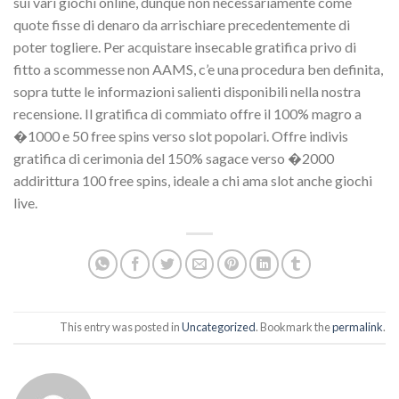
sui vari giochi online, dunque non necessariamente come
quote fisse di denaro da arrischiare precedentemente di
poter togliere. Per acquistare insecable gratifica privo di
fitto a scommesse non AAMS, c’e una procedura ben definita,
sopra tutte le informazioni salienti disponibili nella nostra
recensione. Il gratifica di commiato offre il 100% magro a
�1000 e 50 free spins verso slot popolari. Offre indivis
gratifica di cerimonia del 150% sagace verso �2000
addirittura 100 free spins, ideale a chi ama slot anche giochi
live.
This entry was posted in
Uncategorized
. Bookmark the
permalink
.