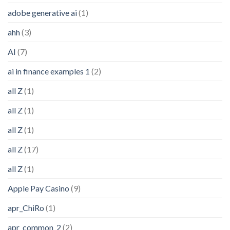
adobe generative ai
(1)
ahh
(3)
AI
(7)
ai in finance examples 1
(2)
all Z
(1)
all Z
(1)
all Z
(1)
all Z
(17)
all Z
(1)
Apple Pay Casino
(9)
apr_ChiRo
(1)
apr_common_2
(2)