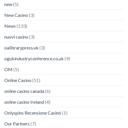
new
(5)
New Casino
(3)
News
(133)
nuovi casino
(3)
oalibrarypress.uk
(3)
ogukindustryconference.co.uk
(9)
OM
(5)
Online Casino
(51)
online casino canada
(6)
online casino Ireland
(4)
Onlyspins Recensione Casinò
(1)
Our Partners
(7)