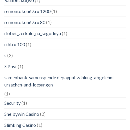
Rainbet καζίνο
(1)
remontokon67.ru 1200
(1)
remontokon67.ru 80
(1)
riobet_zerkalo_na_segodnya
(1)
rthl.ru 100
(1)
s
(3)
S Post
(1)
samenbank-samenspende.depaypal-zahlung-abgelehnt-
ursachen-und-loesungen
(1)
Security
(1)
Shelbywin Casino
(2)
Slimking Casino
(1)