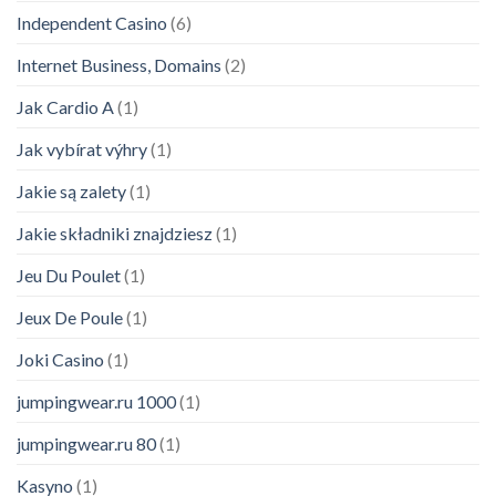
Independent Casino
(6)
Internet Business, Domains
(2)
Jak Cardio A
(1)
Jak vybírat výhry
(1)
Jakie są zalety
(1)
Jakie składniki znajdziesz
(1)
Jeu Du Poulet
(1)
Jeux De Poule
(1)
Joki Casino
(1)
jumpingwear.ru 1000
(1)
jumpingwear.ru 80
(1)
Kasyno
(1)