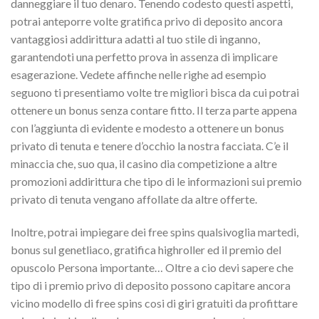
danneggiare il tuo denaro. Tenendo codesto questi aspetti,
potrai anteporre volte gratifica privo di deposito ancora
vantaggiosi addirittura adatti al tuo stile di inganno,
garantendoti una perfetto prova in assenza di implicare
esagerazione. Vedete affinche nelle righe ad esempio
seguono ti presentiamo volte tre migliori bisca da cui potrai
ottenere un bonus senza contare fitto. Il terza parte appena
con l’aggiunta di evidente e modesto a ottenere un bonus
privato di tenuta e tenere d’occhio la nostra facciata. C’e il
minaccia che, suo qua, il casino dia competizione a altre
promozioni addirittura che tipo di le informazioni sui premio
privato di tenuta vengano affollate da altre offerte.
Inoltre, potrai impiegare dei free spins qualsivoglia martedi,
bonus sul genetliaco, gratifica highroller ed il premio del
opuscolo Persona importante… Oltre a cio devi sapere che
tipo di i premio privo di deposito possono capitare ancora
vicino modello di free spins cosi di giri gratuiti da profittare