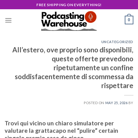
Skip
FREE SHIPPING ON EVERYTHING!
to
content
0
UNCATEGORIZED
All’estero, ove proprio sono disponibili,
queste offerte prevedono
ripetutamente un confine
soddisfacentemente di scommessa da
rispettare
POSTED ON
MAY 25, 2026
BY
Trovi qui vicino un chiaro simulatore per
valutare la grattacapo nel “pulire” certain
singolo premio casa da gioco