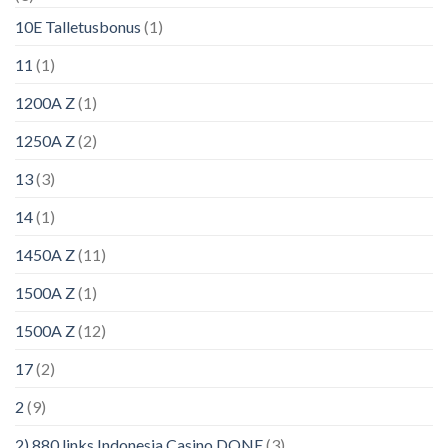
10E Talletusbonus
(1)
11
(1)
1200A Z
(1)
1250A Z
(2)
13
(3)
14
(1)
1450A Z
(11)
1500A Z
(1)
1500A Z
(12)
17
(2)
2
(9)
2) 880 links Indonesia Casino DONE
(3)