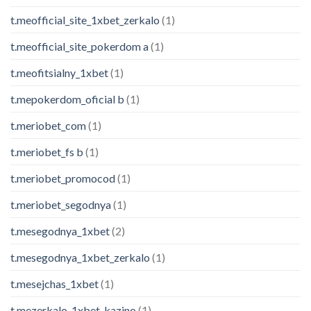
t.meofficial_site_1xbet_zerkalo
(1)
t.meofficial_site_pokerdom a
(1)
t.meofitsialny_1xbet
(1)
t.mepokerdom_oficial b
(1)
t.meriobet_com
(1)
t.meriobet_fs b
(1)
t.meriobet_promocod
(1)
t.meriobet_segodnya
(1)
t.mesegodnya_1xbet
(2)
t.mesegodnya_1xbet_zerkalo
(1)
t.mesejchas_1xbet
(1)
t.mezerkalo_1xbet_kazino
(1)