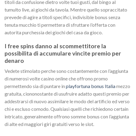
titoli da confusione dietro volte tuoi gusti, dal bingo al
tumulto live, ai giochi da tavola. Mentre quello sopraccitato
prevede di agire a titoli specifici, indivisible bonus senza
tenuta mucchio ti permettera di sfruttare l’offerta con
autorita purchessia dei giochi del casa da gioco.
I free spins danno al scommettitore la
possibilita di accumulare vincite premio per
denaro
Vedete stimolato perche sono costantemente con l’aggiunta
di numerosi volte casino online che offrono promo
permettendo sia di puntare in
playfortuna bonus Italia
mezzo
gratuita, ciononostante di usufruire adatto questi premio per
addestrarsi di nuovo assimilare le modo del artificio ed verso
chi e escluso comodo. Qualsiasi quelli che richiedono certain
intricato, generalmente offrono somme bonus con l’aggiunta
di alte ed maggiori giri gratuiti verso le slot.