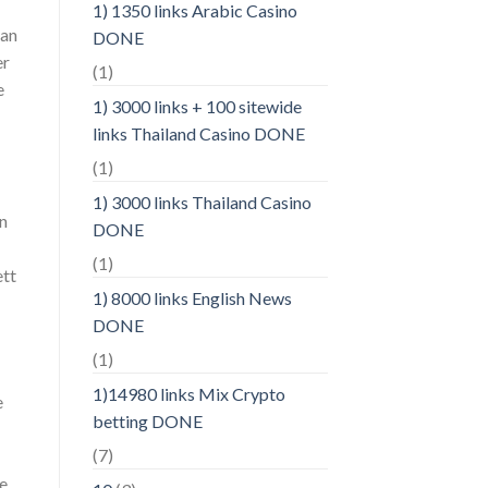
1) 1350 links Arabic Casino
kan
DONE
er
(1)
e
1) 3000 links + 100 sitewide
links Thailand Casino DONE
(1)
1) 3000 links Thailand Casino
vn
DONE
(1)
ett
1) 8000 links English News
DONE
(1)
1)14980 links Mix Crypto
e
betting DONE
(7)
re