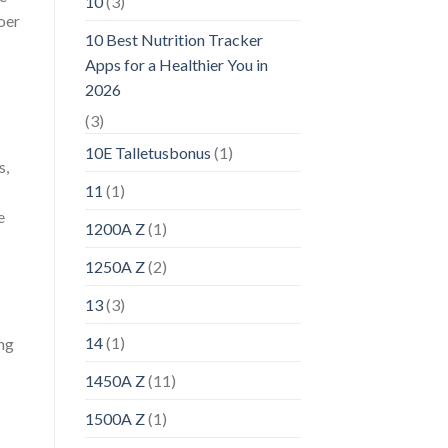
10
(3)
oer
10 Best Nutrition Tracker
Apps for a Healthier You in
2026
(3)
10E Talletusbonus
(1)
s,
11
(1)
e
1200A Z
(1)
1250A Z
(2)
13
(3)
14
(1)
1450A Z
(11)
1500A Z
(1)