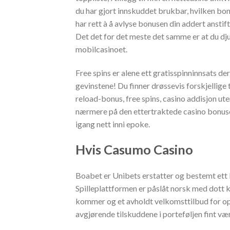
du har gjort innskuddet brukbar, hvilken bonu
har rett à å avlyse bonusen din addert anstift
Det det for det meste det samme er at du djup
mobilcasinoet.
Free spins er alene ett gratisspinninnsats de
gevinstene! Du finner drøssevis forskjellige
reload-bonus, free spins, casino addisjon ute
nærmere på den ettertraktede casino bonusen
igang nett inni epoke.
Hvis Casumo Casino
Boabet er Unibets erstatter og bestemt ett 
Spilleplattformen er påslåt norsk med dott 
kommer og et avholdt velkomsttilbud for op
avgjørende tilskuddene i porteføljen fint vær