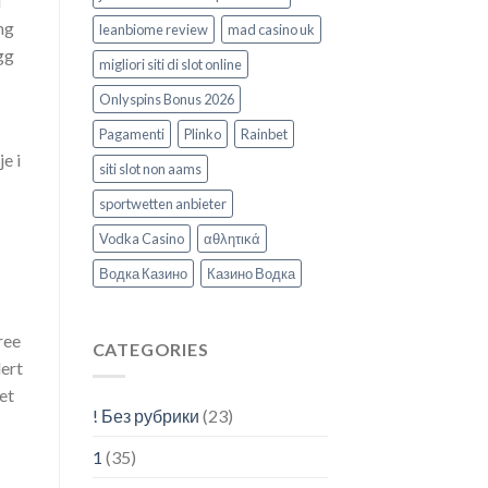
u
ng
leanbiome review
mad casino uk
gg
migliori siti di slot online
Onlyspins Bonus 2026
Pagamenti
Plinko
Rainbet
e i
siti slot non aams
sportwetten anbieter
Vodka Casino
αθλητικά
Водка Казино
Казино Водка
ree
CATEGORIES
dert
et
! Без рубрики
(23)
1
(35)