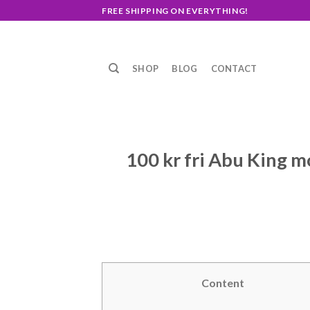
Skip
FREE SHIPPING ON EVERYTHING!
to
content
SHOP
BLOG
CONTACT
100 kr fri Abu King m
Content