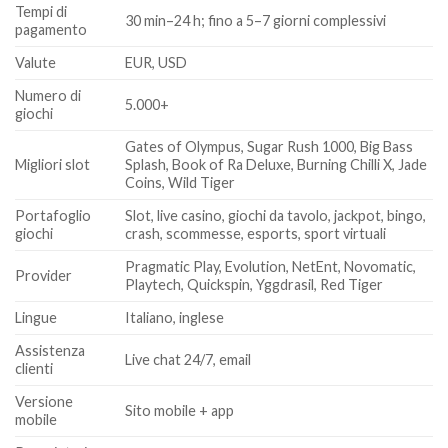
Tempi di
30 min–24 h; fino a 5–7 giorni complessivi
pagamento
Valute
EUR, USD
Numero di
5.000+
giochi
Gates of Olympus, Sugar Rush 1000, Big Bass
Migliori slot
Splash, Book of Ra Deluxe, Burning Chilli X, Jade
Coins, Wild Tiger
Portafoglio
Slot, live casino, giochi da tavolo, jackpot, bingo,
giochi
crash, scommesse, esports, sport virtuali
Pragmatic Play, Evolution, NetEnt, Novomatic,
Provider
Playtech, Quickspin, Yggdrasil, Red Tiger
Lingue
Italiano, inglese
Assistenza
Live chat 24/7, email
clienti
Versione
Sito mobile + app
mobile