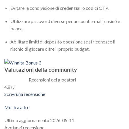
Evitare la condivisione di credenziali o codici OTP.
Utilizzare password diverse per account e‑mail, casinò e
banca.
Abilitare limiti di deposito e sessione se si riconosce il
rischio di giocare oltre il proprio budget.
Valutazioni della community
Recensioni dei giocatori
4.8
(3)
Scrivi una recensione
Mostra altre
Ultimo aggiornamento 2026-05-11
Aggiungi recensione