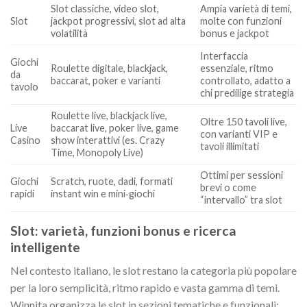
Slot classiche, video slot,
Ampia varietà di temi,
Slot
jackpot progressivi, slot ad alta
molte con funzioni
volatilità
bonus e jackpot
Interfaccia
Giochi
Roulette digitale, blackjack,
essenziale, ritmo
da
baccarat, poker e varianti
controllato, adatto a
tavolo
chi predilige strategia
Roulette live, blackjack live,
Oltre 150 tavoli live,
Live
baccarat live, poker live, game
con varianti VIP e
Casino
show interattivi (es. Crazy
tavoli illimitati
Time, Monopoly Live)
Ottimi per sessioni
Giochi
Scratch, ruote, dadi, formati
brevi o come
rapidi
instant win e mini‑giochi
“intervallo” tra slot
Slot: varietà, funzioni bonus e ricerca
intelligente
Nel contesto italiano, le slot restano la categoria più popolare
per la loro semplicità, ritmo rapido e vasta gamma di temi.
Winnita organizza le slot in sezioni tematiche e funzionali: