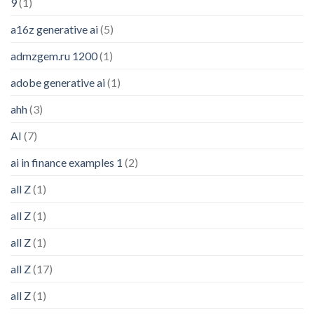
9
(1)
a16z generative ai
(5)
admzgem.ru 1200
(1)
adobe generative ai
(1)
ahh
(3)
AI
(7)
ai in finance examples 1
(2)
all Z
(1)
all Z
(1)
all Z
(1)
all Z
(17)
all Z
(1)