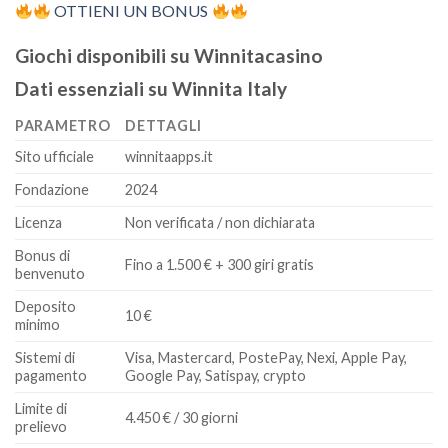
OTTIENI UN BONUS
Giochi disponibili su Winnitacasino
Dati essenziali su Winnita Italy
PARAMETRO
DETTAGLI
Sito ufficiale
winnitaapps.it
Fondazione
2024
Licenza
Non verificata / non dichiarata
Bonus di
Fino a 1.500 € + 300 giri gratis
benvenuto
Deposito
10 €
minimo
Sistemi di
Visa, Mastercard, PostePay, Nexi, Apple Pay,
pagamento
Google Pay, Satispay, crypto
Limite di
4.450 € / 30 giorni
prelievo