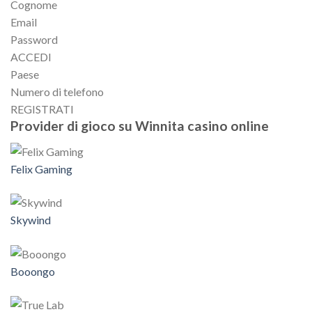
Cognome
Email
Password
ACCEDI
Paese
Numero di telefono
REGISTRATI
Provider di gioco su Winnita casino online
Felix Gaming
Skywind
Booongo