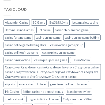
TAG CLOUD
Alexander Casino
BC Game
Bet365 Stávky
bettimg slots casino
Bitcoin Casino Games
Bof online
casino chicken road game
casino fortune game
casino online game
casino online game betting
casino online game betting slots
casino online game pin up
casino online pin up game
casino pinco online game
casino pin up online
casino pin up online game
Casino Vodka
Crazytower Crazytower casino Crazytower hrvatska Crazytower online
casino Crazytower bonus Crazytower prijava Crazytower casino prijava
Crazytower app casino Crazytower Crazytower kasino
eSports
eva casino
Future
gamblezen online
Internet
Iris Casino
jettbet casino no deposit bonus
leanbiome review
mad casino uk
migliori siti di slot online
Onlyspins Bonus 2026