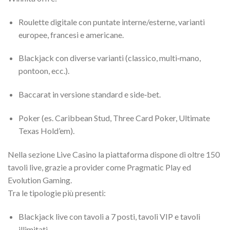
Roulette digitale con puntate interne/esterne, varianti
europee, francesi e americane.
Blackjack con diverse varianti (classico, multi‑mano,
pontoon, ecc.).
Baccarat in versione standard e side‑bet.
Poker (es. Caribbean Stud, Three Card Poker, Ultimate
Texas Hold’em).
Nella sezione Live Casino la piattaforma dispone di oltre 150
tavoli live, grazie a provider come Pragmatic Play ed
Evolution Gaming.
Tra le tipologie più presenti:
Blackjack live con tavoli a 7 posti, tavoli VIP e tavoli
illimitati.