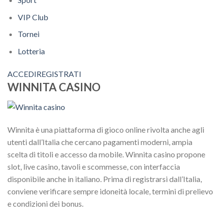
VIP Club
Tornei
Lotteria
ACCEDI
REGISTRATI
WINNITA CASINO
Winnita è una piattaforma di gioco online rivolta anche agli
utenti dall’Italia che cercano pagamenti moderni, ampia
scelta di titoli e accesso da mobile. Winnita casino propone
slot, live casino, tavoli e scommesse, con interfaccia
disponibile anche in italiano. Prima di registrarsi dall’Italia,
conviene verificare sempre idoneità locale, termini di prelievo
e condizioni dei bonus.