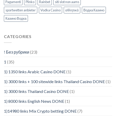
Pagamenti
Plinko
Rainbet
siti slot non aams
sportwetten anbieter
Vodka Casino
αθλητικά
Водка Казино
Казино Водка
CATEGORIES
! Без рубрики
(23)
1
(35)
1) 1350 links Arabic Casino DONE
(1)
1) 3000 links + 100 sitewide links Thailand Casino DONE
(1)
1) 3000 links Thailand Casino DONE
(1)
1) 8000 links English News DONE
(1)
1)14980 links Mix Crypto betting DONE
(7)