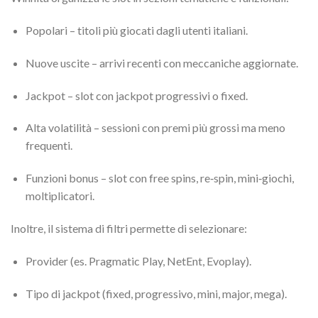
Popolari – titoli più giocati dagli utenti italiani.
Nuove uscite – arrivi recenti con meccaniche aggiornate.
Jackpot – slot con jackpot progressivi o fixed.
Alta volatilità – sessioni con premi più grossi ma meno
frequenti.
Funzioni bonus – slot con free spins, re‑spin, mini‑giochi,
moltiplicatori.
Inoltre, il sistema di filtri permette di selezionare:
Provider (es. Pragmatic Play, NetEnt, Evoplay).
Tipo di jackpot (fixed, progressivo, mini, major, mega).