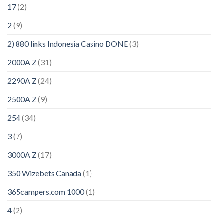
17
(2)
2
(9)
2) 880 links Indonesia Casino DONE
(3)
2000A Z
(31)
2290A Z
(24)
2500A Z
(9)
254
(34)
3
(7)
3000A Z
(17)
350 Wizebets Canada
(1)
365campers.com 1000
(1)
4
(2)