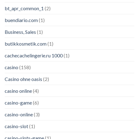
bt_apr_common_1
(2)
buendiario.com
(1)
Business, Sales
(1)
butikkosmetik.com
(1)
cachecachelingerie.ru 1000
(1)
casino
(158)
Casino ohne oasis
(2)
casino online
(4)
casino-game
(6)
casino-online
(3)
casino-slot
(1)
casino-slots-game
(1)