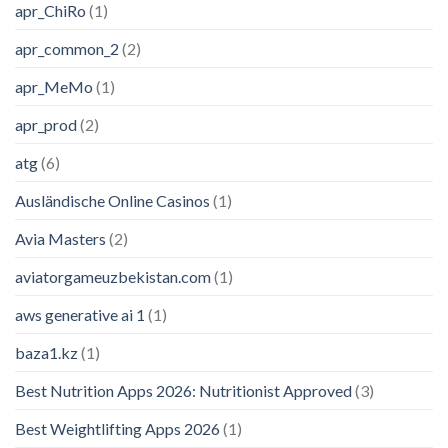
apr_ChiRo
(1)
apr_common_2
(2)
apr_MeMo
(1)
apr_prod
(2)
atg
(6)
Ausländische Online Casinos
(1)
Avia Masters
(2)
aviatorgameuzbekistan.com
(1)
aws generative ai 1
(1)
baza1.kz
(1)
Best Nutrition Apps 2026: Nutritionist Approved
(3)
Best Weightlifting Apps 2026
(1)