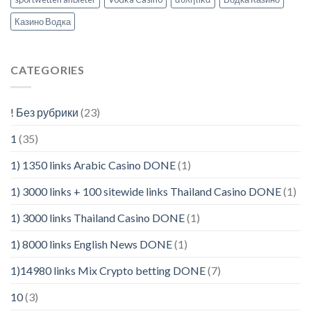
Казино Водка
CATEGORIES
! Без рубрики
(23)
1
(35)
1) 1350 links Arabic Casino DONE
(1)
1) 3000 links + 100 sitewide links Thailand Casino DONE
(1)
1) 3000 links Thailand Casino DONE
(1)
1) 8000 links English News DONE
(1)
1)14980 links Mix Crypto betting DONE
(7)
10
(3)