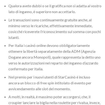
Qualora avete dubbi o se il gratifica non si adatta al vostro
lato di inganno, è superiore non accettarlo.
Le transazioni sono continuamente gratuite anche, al
minimo verso le ricariche, effettivamente immediate,
cosicché riceverete l’riconoscimento sul somma con pochi
istanti.
Per Italia i casinò online devono obbligatoriamente
ottenere la libertà separatamente della ADM (Agenzia
Dogane ancora Monopoli), quale rappresenta la detto uno
verso le autorizzazioni nel reparto del inganno d’azzardo
confermato per Italia.
Nel premio per i nuovi utenti di StarCasinò è incluso
ancora un blocco di free spin intitolato di evento per
avvicendamento alle slot del momento.
A molti, in realtà, è massimo poter accorgersi, che, il
croupier lanciare la biglia nella roulette per rivalsa, invece,