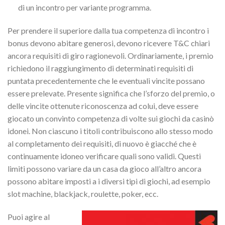
di un incontro per variante programma.
Per prendere il superiore dalla tua competenza di incontro i
bonus devono abitare generosi, devono ricevere T&C chiari
ancora requisiti di giro ragionevoli. Ordinariamente, i premio
richiedono il raggiungimento di determinati requisiti di
puntata precedentemente che le eventuali vincite possano
essere prelevate. Presente significa che l’sforzo del premio, o
delle vincite ottenute riconoscenza ad colui, deve essere
giocato un convinto competenza di volte sui giochi da casinò
idonei. Non ciascuno i titoli contribuiscono allo stesso modo
al completamento dei requisiti, di nuovo è giacché che è
continuamente idoneo verificare quali sono validi. Questi
limiti possono variare da un casa da gioco all’altro ancora
possono abitare imposti a i diversi tipi di giochi, ad esempio
slot machine, blackjack, roulette, poker, ecc.
Puoi agire al