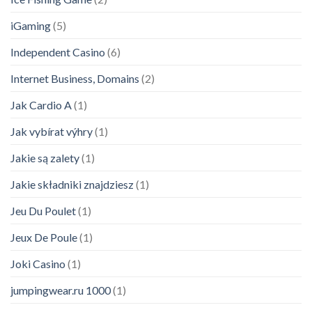
iGaming
(5)
Independent Casino
(6)
Internet Business, Domains
(2)
Jak Cardio A
(1)
Jak vybírat výhry
(1)
Jakie są zalety
(1)
Jakie składniki znajdziesz
(1)
Jeu Du Poulet
(1)
Jeux De Poule
(1)
Joki Casino
(1)
jumpingwear.ru 1000
(1)