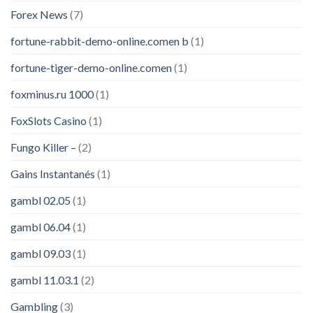
Forex News
(7)
fortune-rabbit-demo-online.comen b
(1)
fortune-tiger-demo-online.comen
(1)
foxminus.ru 1000
(1)
FoxSlots Casino
(1)
Fungo Killer –
(2)
Gains Instantanés
(1)
gambl 02.05
(1)
gambl 06.04
(1)
gambl 09.03
(1)
gambl 11.03.1
(2)
Gambling
(3)