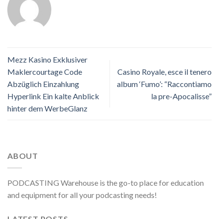
Mezz Kasino Exklusiver
Maklercourtage Code
Casino Royale, esce il tenero
Abzüglich Einzahlung
album ‘Fumo’: “Raccontiamo
Hyperlink Ein kalte Anblick
la pre-Apocalisse”
hinter dem WerbeGlanz
ABOUT
PODCASTING Warehouse is the go-to place for education
and equipment for all your podcasting needs!
LATEST POSTS