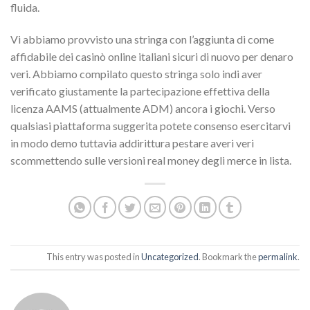
fluida.
Vi abbiamo provvisto una stringa con l’aggiunta di come
affidabile dei casinò online italiani sicuri di nuovo per denaro
veri. Abbiamo compilato questo stringa solo indi aver
verificato giustamente la partecipazione effettiva della
licenza AAMS (attualmente ADM) ancora i giochi. Verso
qualsiasi piattaforma suggerita potete consenso esercitarvi
in modo demo tuttavia addirittura pestare averi veri
scommettendo sulle versioni real money degli merce in lista.
This entry was posted in
Uncategorized
. Bookmark the
permalink
.