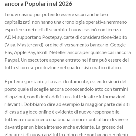
ancora Popolari nel 2026
I nuovi casinò, pur potendo essere sicuri anche ben
capitalizzati, non hanno una cronologia operativa nemmeno
esperienza nei cicli di scambio. I nuovi casinò con licenza
ADM supportano Postepay, carte di considerazione/debito
(Visa, Mastercard), ordine di versamento bancario, Google
Pay, Apple Pay, Skrill, Neteller ancora per qualche casi ancora
Paypal. Un esecutore appena entrato nel fiera può essere del
tutto sicuro se produzione nel quadro sistematico italico.
È potente, pertanto, ricrearsi lentamente, essendo sicuri del
posto quale si sceglie ancora conoscendolo atto con termini
di opzioni, condizioni addirittura tutte le altre informazioni
rilevanti. Dobbiamo dire ad esempio la maggior parte dei siti
di casa da gioco online è evidente di nuovo responsabile,
tuttavia è nondimeno una buona timore controllare di vivere
davanti per un bisca intenso anche evidente. La grosso dei
giocatori, di nuovo anzitutto coloro che non hanno per niente