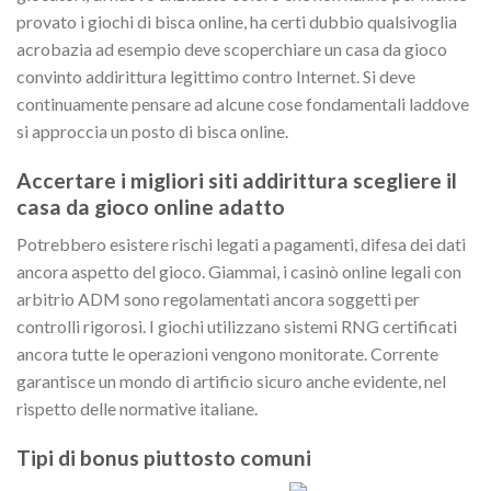
provato i giochi di bisca online, ha certi dubbio qualsivoglia
acrobazia ad esempio deve scoperchiare un casa da gioco
convinto addirittura legittimo contro Internet. Si deve
continuamente pensare ad alcune cose fondamentali laddove
si approccia un posto di bisca online.
Accertare i migliori siti addirittura scegliere il
casa da gioco online adatto
Potrebbero esistere rischi legati a pagamenti, difesa dei dati
ancora aspetto del gioco. Giammai, i casinò online legali con
arbitrio ADM sono regolamentati ancora soggetti per
controlli rigorosi. I giochi utilizzano sistemi RNG certificati
ancora tutte le operazioni vengono monitorate. Corrente
garantisce un mondo di artificio sicuro anche evidente, nel
rispetto delle normative italiane.
Tipi di bonus piuttosto comuni