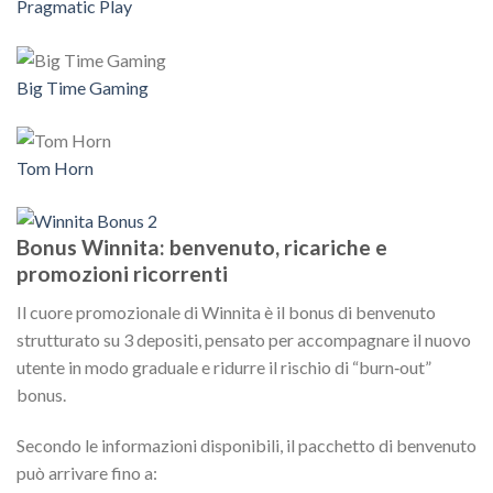
Pragmatic Play
Big Time Gaming
Tom Horn
Bonus Winnita: benvenuto, ricariche e
promozioni ricorrenti
Il cuore promozionale di Winnita è il bonus di benvenuto
strutturato su 3 depositi, pensato per accompagnare il nuovo
utente in modo graduale e ridurre il rischio di “burn‑out”
bonus.
Secondo le informazioni disponibili, il pacchetto di benvenuto
può arrivare fino a: