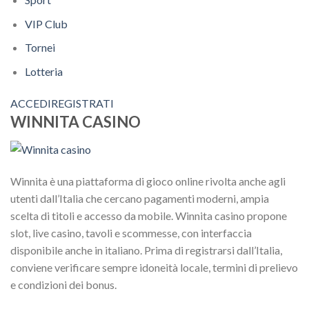
VIP Club
Tornei
Lotteria
ACCEDI
REGISTRATI
WINNITA CASINO
Winnita è una piattaforma di gioco online rivolta anche agli
utenti dall’Italia che cercano pagamenti moderni, ampia
scelta di titoli e accesso da mobile. Winnita casino propone
slot, live casino, tavoli e scommesse, con interfaccia
disponibile anche in italiano. Prima di registrarsi dall’Italia,
conviene verificare sempre idoneità locale, termini di prelievo
e condizioni dei bonus.