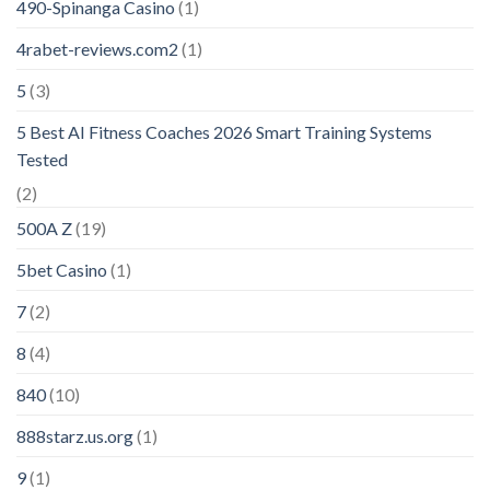
4rabet-reviews.com2
(1)
5
(3)
5 Best AI Fitness Coaches 2026 Smart Training Systems
Tested
(2)
500A Z
(19)
5bet Casino
(1)
7
(2)
8
(4)
840
(10)
888starz.us.org
(1)
9
(1)
a16z generative ai
(5)