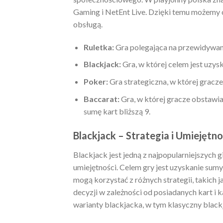
Gaming i NetEnt Live. Dzięki temu możemy c
obsługą.
Ruletka:
Gra polegająca na przewidywani
Blackjack:
Gra, w której celem jest uzyska
Poker:
Gra strategiczna, w której gracze 
Baccarat:
Gra, w której gracze obstawiaj
sumę kart bliższą 9.
Blackjack – Strategia i Umiejętno
Blackjack jest jedną z najpopularniejszych 
umiejętności. Celem gry jest uzyskanie sumy k
mogą korzystać z różnych strategii, takich
decyzji w zależności od posiadanych kart i 
warianty blackjacka, w tym klasyczny blackj