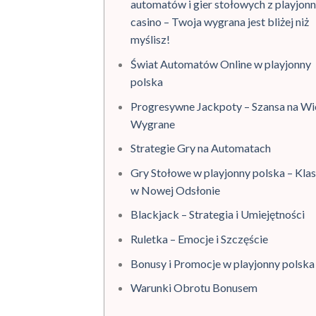
automatów i gier stołowych z playjon
casino – Twoja wygrana jest bliżej niż
myślisz!
Świat Automatów Online w playjonny
polska
Progresywne Jackpoty – Szansa na Wi
Wygrane
Strategie Gry na Automatach
Gry Stołowe w playjonny polska – Kla
w Nowej Odsłonie
Blackjack – Strategia i Umiejętności
Ruletka – Emocje i Szczęście
Bonusy i Promocje w playjonny polska
Warunki Obrotu Bonusem