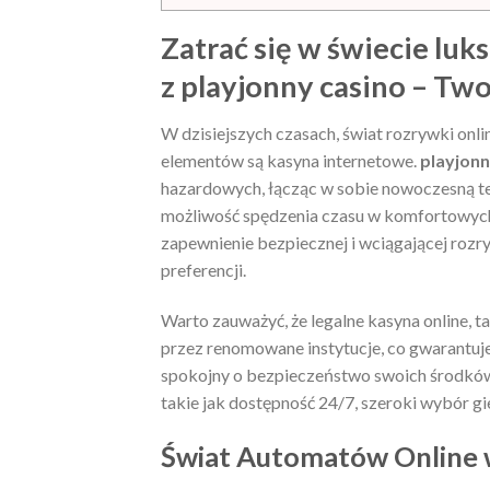
Zatrać się w świecie lu
z playjonny casino – Twoj
W dzisiejszych czasach, świat rozrywki onli
elementów są kasyna internetowe.
playjonn
hazardowych, łącząc w sobie nowoczesną tec
możliwość spędzenia czasu w komfortowych
zapewnienie bezpiecznej i wciągającej rozry
preferencji.
Warto zauważyć, że legalne kasyna online, t
przez renomowane instytucje, co gwarantuj
spokojny o bezpieczeństwo swoich środków 
takie jak dostępność 24/7, szeroki wybór gi
Świat Automatów Online w