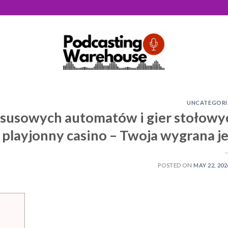
UNCATEGORI
uksusowych automatów i gier stołowy
 playjonny casino – Twoja wygrana je
POSTED ON
MAY 22, 202