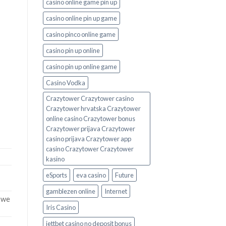
casino online game pin up
casino online pin up game
casino pinco online game
casino pin up online
casino pin up online game
Casino Vodka
Crazytower Crazytower casino
Crazytower hrvatska Crazytower
online casino Crazytower bonus
Crazytower prijava Crazytower
casino prijava Crazytower app
casino Crazytower Crazytower
kasino
eSports
eva casino
Future
gamblezen online
Internet
owe
Iris Casino
jettbet casino no deposit bonus