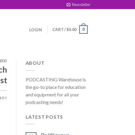
Newsletter
CART /
$
0.00
0
LOGIN
ZED
ABOUT
ch
st
PODCASTING Warehouse is
the go-to place for education
and equipment for all your
6
BY
podcasting needs!
LATEST POSTS