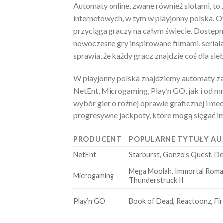
Automaty online, zwane również slotami, to
internetowych, w tym w playjonny polska. Of
przyciąga graczy na całym świecie. Dostęp
nowoczesne gry inspirowane filmami, seria
sprawia, że każdy gracz znajdzie coś dla sieb
W playjonny polska znajdziemy automaty z
NetEnt, Microgaming, Play’n GO, jak i od mn
wybór gier o różnej oprawie graficznej i m
progresywne jackpoty, które mogą sięgać 
PRODUCENT
POPULARNE TYTUŁY A
NetEnt
Starburst, Gonzo’s Quest, De
Mega Moolah, Immortal Roma
Microgaming
Thunderstruck II
Play’n GO
Book of Dead, Reactoonz, Fir