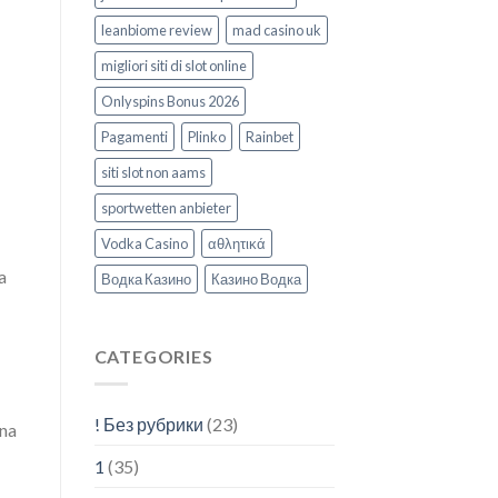
leanbiome review
mad casino uk
migliori siti di slot online
Onlyspins Bonus 2026
Pagamenti
Plinko
Rainbet
siti slot non aams
sportwetten anbieter
Vodka Casino
αθλητικά
a
Водка Казино
Казино Водка
CATEGORIES
! Без рубрики
(23)
 na
1
(35)