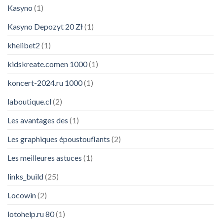
Kasyno
(1)
Kasyno Depozyt 20 Zł
(1)
khelibet2
(1)
kidskreate.comen 1000
(1)
koncert-2024.ru 1000
(1)
laboutique.cl
(2)
Les avantages des
(1)
Les graphiques époustouflants
(2)
Les meilleures astuces
(1)
links_build
(25)
Locowin
(2)
lotohelp.ru 80
(1)