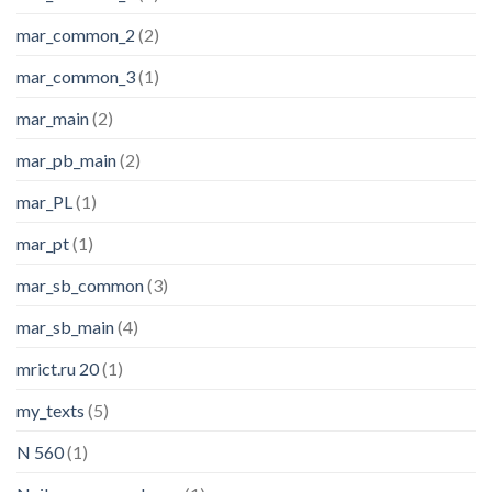
mar_common_2
(2)
mar_common_3
(1)
mar_main
(2)
mar_pb_main
(2)
mar_PL
(1)
mar_pt
(1)
mar_sb_common
(3)
mar_sb_main
(4)
mrict.ru 20
(1)
my_texts
(5)
N 560
(1)