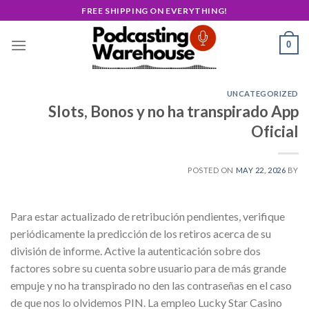
Skip
FREE SHIPPING ON EVERYTHING!
to
content
0
UNCATEGORIZED
Slots, Bonos y no ha transpirado App
Oficial
POSTED ON
MAY 22, 2026
BY
Para estar actualizado de retribución pendientes, verifique
periódicamente la predicción de los retiros acerca de su
división de informe. Active la autenticación sobre dos
factores sobre su cuenta sobre usuario para de más grande
empuje y no ha transpirado no den las contraseñas en el caso
de que nos lo olvidemos PIN.
La empleo Lucky Star Casino