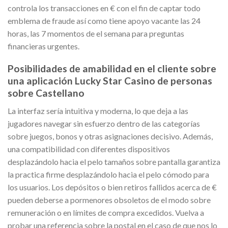
controla los transacciones en € con el fin de captar todo
emblema de fraude así­ como tiene apoyo vacante las 24
horas, las 7 momentos de el semana para preguntas
financieras urgentes.
Posibilidades de amabilidad en el cliente sobre
una aplicación Lucky Star Casino de personas
sobre Castellano
La interfaz serí­a intuitiva y moderna, lo que deja a las
jugadores navegar sin esfuerzo dentro de las categorías
sobre juegos, bonos y otras asignaciones decisivo. Además,
una compatibilidad con diferentes dispositivos
desplazándolo hacia el pelo tamaños sobre pantalla garantiza
la practica firme desplazándolo hacia el pelo cómodo para
los usuarios. Los depósitos o bien retiros fallidos acerca de €
pueden deberse a pormenores obsoletos de el modo sobre
remuneración o en límites de compra excedidos. Vuelva a
probar una referencia sobre la postal en el caso de que nos lo