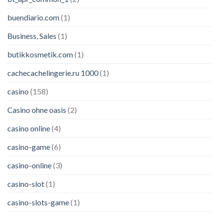
buendiario.com
(1)
Business, Sales
(1)
butikkosmetik.com
(1)
cachecachelingerie.ru 1000
(1)
casino
(158)
Casino ohne oasis
(2)
casino online
(4)
casino-game
(6)
casino-online
(3)
casino-slot
(1)
casino-slots-game
(1)