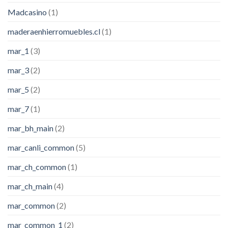
Madcasino
(1)
maderaenhierromuebles.cl
(1)
mar_1
(3)
mar_3
(2)
mar_5
(2)
mar_7
(1)
mar_bh_main
(2)
mar_canli_common
(5)
mar_ch_common
(1)
mar_ch_main
(4)
mar_common
(2)
mar_common_1
(2)