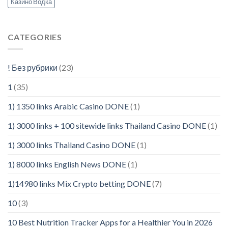
Казино Водка
CATEGORIES
! Без рубрики
(23)
1
(35)
1) 1350 links Arabic Casino DONE
(1)
1) 3000 links + 100 sitewide links Thailand Casino DONE
(1)
1) 3000 links Thailand Casino DONE
(1)
1) 8000 links English News DONE
(1)
1)14980 links Mix Crypto betting DONE
(7)
10
(3)
10 Best Nutrition Tracker Apps for a Healthier You in 2026