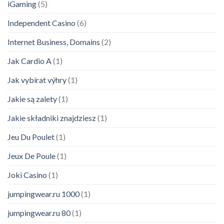
iGaming
(5)
Independent Casino
(6)
Internet Business, Domains
(2)
Jak Cardio A
(1)
Jak vybírat výhry
(1)
Jakie są zalety
(1)
Jakie składniki znajdziesz
(1)
Jeu Du Poulet
(1)
Jeux De Poule
(1)
Joki Casino
(1)
jumpingwear.ru 1000
(1)
jumpingwear.ru 80
(1)