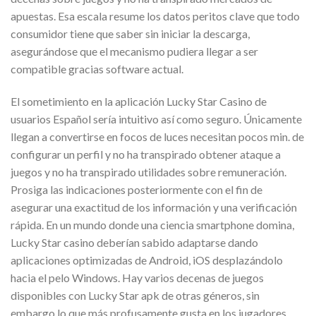
apuestas. Esa escala resume los datos peritos clave que todo
consumidor tiene que saber sin iniciar la descarga,
asegurándose que el mecanismo pudiera llegar a ser
compatible gracias software actual.
El sometimiento en la aplicación Lucky Star Casino de
usuarios Español serí­a intuitivo así­ como seguro. Únicamente
llegan a convertirse en focos de luces necesitan pocos min. de
configurar un perfil y no ha transpirado obtener ataque a
juegos y no ha transpirado utilidades sobre remuneración.
Prosiga las indicaciones posteriormente con el fin de
asegurar una exactitud de los información y una verificación
rápida. En un mundo donde una ciencia smartphone domina,
Lucky Star casino deberían sabido adaptarse dando
aplicaciones optimizadas de Android, iOS desplazándolo
hacia el pelo Windows. Hay varios decenas de juegos
disponibles con Lucky Star apk de otras géneros, sin
embargo lo que más profusamente gusta en los jugadores