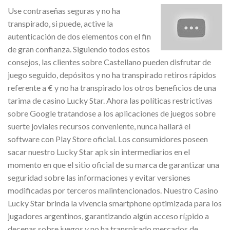
Use contraseñas seguras y no ha
transpirado, si puede, active la
autenticación de dos elementos con el fin
de gran confianza. Siguiendo todos estos
consejos, las clientes sobre Castellano pueden disfrutar de
juego seguido, depósitos y no ha transpirado retiros rápidos
referente a € y no ha transpirado los otros beneficios de una
tarima de casino Lucky Star. Ahora las políticas restrictivas
sobre Google tratandose a los aplicaciones de juegos sobre
suerte joviales recursos conveniente, nunca hallará el
software con Play Store oficial. Los consumidores poseen
sacar nuestro Lucky Star apk sin intermediarios en el
momento en que el sitio oficial de su marca de garantizar una
seguridad sobre las informaciones y evitar versiones
modificadas por terceros malintencionados. Nuestro Casino
Lucky Star brinda la vivencia smartphone optimizada para los
jugadores argentinos, garantizando algún acceso rí¡pido a
decenas sobre juegos y no ha transpirado mercados de