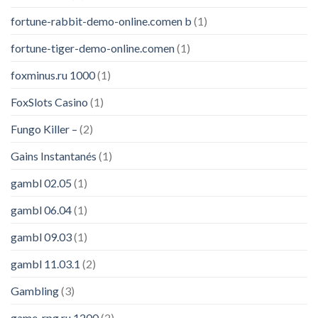
fortune-rabbit-demo-online.comen b
(1)
fortune-tiger-demo-online.comen
(1)
foxminus.ru 1000
(1)
FoxSlots Casino
(1)
Fungo Killer –
(2)
Gains Instantanés
(1)
gambl 02.05
(1)
gambl 06.04
(1)
gambl 09.03
(1)
gambl 11.03.1
(2)
Gambling
(3)
game-rpg.ru 1200
(2)