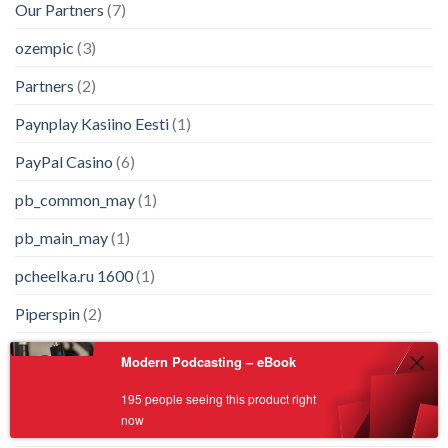
Our Partners
(7)
ozempic
(3)
Partners
(2)
Paynplay Kasiino Eesti
(1)
PayPal Casino
(6)
pb_common_may
(1)
pb_main_may
(1)
pcheelka.ru 1600
(1)
Piperspin
(2)
pismo-prezidentu.info 1300
(1)
Modern Podcasting – eBook
pobeda-kvart.ru 400
(1)
195 people seeing this product right
now
Podcast University
(4)