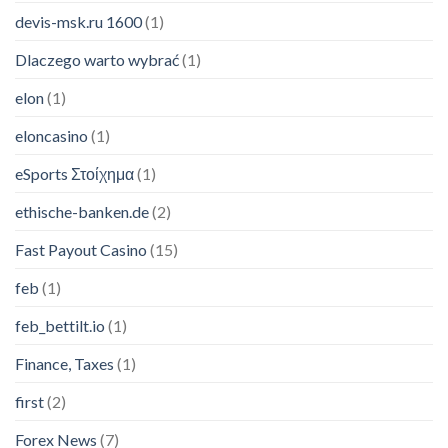
devis-msk.ru 1600
(1)
Dlaczego warto wybrać
(1)
elon
(1)
eloncasino
(1)
eSports Στοίχημα
(1)
ethische-banken.de
(2)
Fast Payout Casino
(15)
feb
(1)
feb_bettilt.io
(1)
Finance, Taxes
(1)
first
(2)
Forex News
(7)