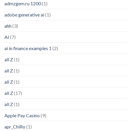
admzgem.ru 1200
(1)
adobe generative ai
(1)
ahh
(3)
AI
(7)
ai in finance examples 1
(2)
all Z
(1)
all Z
(1)
all Z
(1)
all Z
(17)
all Z
(1)
Apple Pay Casino
(9)
apr_ChiRo
(1)