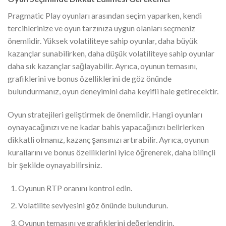
Pragmatic Play oyunları arasından seçim yaparken, kendi
tercihlerinize ve oyun tarzınıza uygun olanları seçmeniz
önemlidir. Yüksek volatiliteye sahip oyunlar, daha büyük
kazançlar sunabilirken, daha düşük volatiliteye sahip oyunlar
daha sık kazançlar sağlayabilir. Ayrıca, oyunun temasını,
grafiklerini ve bonus özelliklerini de göz önünde
bulundurmanız, oyun deneyimini daha keyifli hale getirecektir.
Oyun stratejileri geliştirmek de önemlidir. Hangi oyunları
oynayacağınızı ve ne kadar bahis yapacağınızı belirlerken
dikkatli olmanız, kazanç şansınızı artırabilir. Ayrıca, oyunun
kurallarını ve bonus özelliklerini iyice öğrenerek, daha bilinçli
bir şekilde oynayabilirsiniz.
Oyunun RTP oranını kontrol edin.
Volatilite seviyesini göz önünde bulundurun.
Oyunun temasını ve grafiklerini değerlendirin.