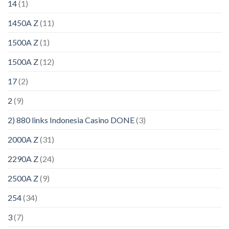
14
(1)
1450A Z
(11)
1500A Z
(1)
1500A Z
(12)
17
(2)
2
(9)
2) 880 links Indonesia Casino DONE
(3)
2000A Z
(31)
2290A Z
(24)
2500A Z
(9)
254
(34)
3
(7)