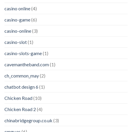
casino online
(4)
casino-game
(6)
casino-online
(3)
casino-slot
(1)
casino-slots-game
(1)
cavemantheband.com
(1)
ch_common_may
(2)
chatbot design 6
(1)
Chicken Road
(10)
Chicken Road 2
(4)
chinabridgegroup.co.uk
(3)
cmgv.es
(6)