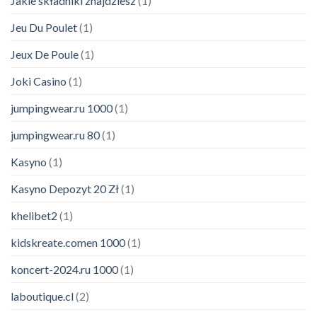
Jakie składniki znajdziesz
(1)
Jeu Du Poulet
(1)
Jeux De Poule
(1)
Joki Casino
(1)
jumpingwear.ru 1000
(1)
jumpingwear.ru 80
(1)
Kasyno
(1)
Kasyno Depozyt 20 Zł
(1)
khelibet2
(1)
kidskreate.comen 1000
(1)
koncert-2024.ru 1000
(1)
laboutique.cl
(2)