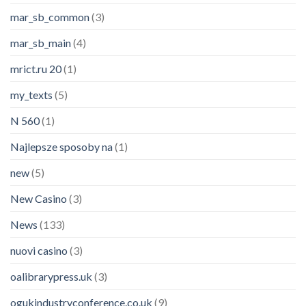
mar_sb_common
(3)
mar_sb_main
(4)
mrict.ru 20
(1)
my_texts
(5)
N 560
(1)
Najlepsze sposoby na
(1)
new
(5)
New Casino
(3)
News
(133)
nuovi casino
(3)
oalibrarypress.uk
(3)
ogukindustryconference.co.uk
(9)