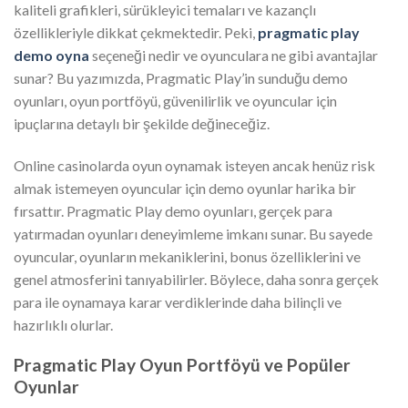
kaliteli grafikleri, sürükleyici temaları ve kazançlı
özellikleriyle dikkat çekmektedir. Peki,
pragmatic play
demo oyna
seçeneği nedir ve oyunculara ne gibi avantajlar
sunar? Bu yazımızda, Pragmatic Play’in sunduğu demo
oyunları, oyun portföyü, güvenilirlik ve oyuncular için
ipuçlarına detaylı bir şekilde değineceğiz.
Online casinolarda oyun oynamak isteyen ancak henüz risk
almak istemeyen oyuncular için demo oyunlar harika bir
fırsattır. Pragmatic Play demo oyunları, gerçek para
yatırmadan oyunları deneyimleme imkanı sunar. Bu sayede
oyuncular, oyunların mekaniklerini, bonus özelliklerini ve
genel atmosferini tanıyabilirler. Böylece, daha sonra gerçek
para ile oynamaya karar verdiklerinde daha bilinçli ve
hazırlıklı olurlar.
Pragmatic Play Oyun Portföyü ve Popüler
Oyunlar