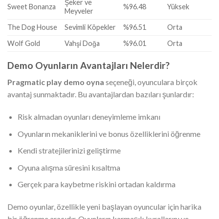
Şeker ve
Sweet Bonanza
%96.48
Yüksek
Meyveler
The Dog House
Sevimli Köpekler
%96.51
Orta
Wolf Gold
Vahşi Doğa
%96.01
Orta
Demo Oyunların Avantajları Nelerdir?
Pragmatic play demo oyna
seçeneği, oyunculara birçok
avantaj sunmaktadır. Bu avantajlardan bazıları şunlardır:
Risk almadan oyunları deneyimleme imkanı
Oyunların mekaniklerini ve bonus özelliklerini öğrenme
Kendi stratejilerinizi geliştirme
Oyuna alışma süresini kısaltma
Gerçek para kaybetme riskini ortadan kaldırma
Demo oyunlar, özellikle yeni başlayan oyuncular için harika
bir öğrenme aracıdır. Oyunların karmaşık kurallarını ve