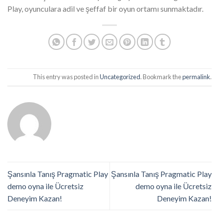
Play, oyunculara adil ve şeffaf bir oyun ortamı sunmaktadır.
This entry was posted in
Uncategorized
. Bookmark the
permalink
.
Şansınla Tanış Pragmatic Play
Şansınla Tanış Pragmatic Play
demo oyna ile Ücretsiz
demo oyna ile Ücretsiz
Deneyim Kazan!
Deneyim Kazan!