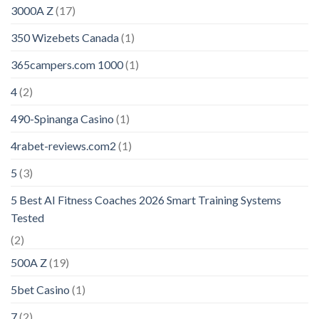
3000A Z
(17)
350 Wizebets Canada
(1)
365campers.com 1000
(1)
4
(2)
490-Spinanga Casino
(1)
4rabet-reviews.com2
(1)
5
(3)
5 Best AI Fitness Coaches 2026 Smart Training Systems
Tested
(2)
500A Z
(19)
5bet Casino
(1)
7
(2)