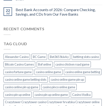
Best Bank Accounts of 2026: Compare Checking,
22
Jul
Savings, and CDs from Our Fave Banks
RECENT COMMENTS
TAG CLOUD
Alexander Casino
BC Game
Bet365 Stávky
bettimg slots casino
Bitcoin Casino Games
Bof online
casino chicken road game
casino fortune game
casino online game
casino online game betting
casino online game betting slots
casino online game pin up
casino online pin up game
casino pinco online game
casino pin up online
casino pin up online game
Casino Vodka
Crazytower Crazytower casino Crazytower hrvatska Crazytower online