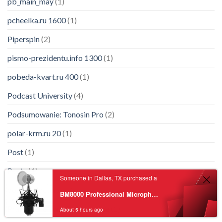
pb_main_may
(1)
pcheelka.ru 1600
(1)
Piperspin
(2)
pismo-prezidentu.info 1300
(1)
pobeda-kvart.ru 400
(1)
Podcast University
(4)
Podsumowanie: Tonosin Pro
(2)
polar-krm.ru 20
(1)
Post
(1)
Posts
(1)
Someone in Dallas, TX purchased a
posturedoctor.cl
(2)
BM8000 Professional Microphone Recording Equipment Noise Reduction Recording Condenser Microphone W/ Pop Filter
Praktyczne porady dotyczące
(1)
About 5 hours ago