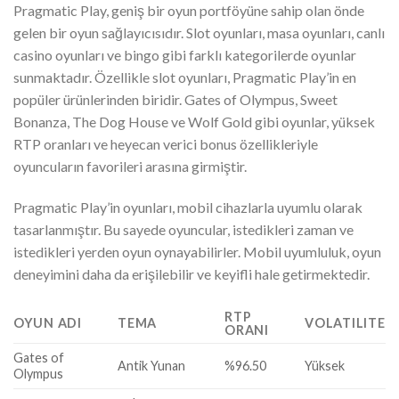
Pragmatic Play, geniş bir oyun portföyüne sahip olan önde
gelen bir oyun sağlayıcısıdır. Slot oyunları, masa oyunları, canlı
casino oyunları ve bingo gibi farklı kategorilerde oyunlar
sunmaktadır. Özellikle slot oyunları, Pragmatic Play’in en
popüler ürünlerinden biridir. Gates of Olympus, Sweet
Bonanza, The Dog House ve Wolf Gold gibi oyunlar, yüksek
RTP oranları ve heyecan verici bonus özellikleriyle
oyuncuların favorileri arasına girmiştir.
Pragmatic Play’in oyunları, mobil cihazlarla uyumlu olarak
tasarlanmıştır. Bu sayede oyuncular, istedikleri zaman ve
istedikleri yerden oyun oynayabilirler. Mobil uyumluluk, oyun
deneyimini daha da erişilebilir ve keyifli hale getirmektedir.
RTP
OYUN ADI
TEMA
VOLATILITE
ORANI
Gates of
Antik Yunan
%96.50
Yüksek
Olympus