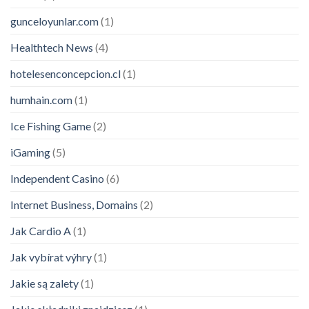
gunceloyunlar.com
(1)
Healthtech News
(4)
hotelesenconcepcion.cl
(1)
humhain.com
(1)
Ice Fishing Game
(2)
iGaming
(5)
Independent Casino
(6)
Internet Business, Domains
(2)
Jak Cardio A
(1)
Jak vybírat výhry
(1)
Jakie są zalety
(1)