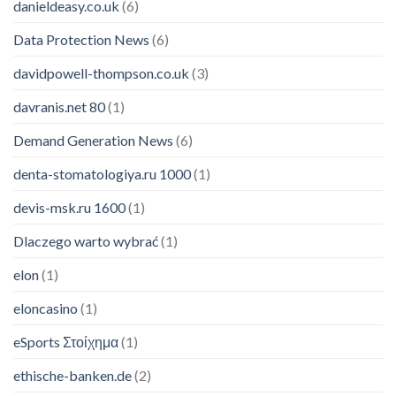
danieldeasy.co.uk
(6)
Data Protection News
(6)
davidpowell-thompson.co.uk
(3)
davranis.net 80
(1)
Demand Generation News
(6)
denta-stomatologiya.ru 1000
(1)
devis-msk.ru 1600
(1)
Dlaczego warto wybrać
(1)
elon
(1)
eloncasino
(1)
eSports Στοίχημα
(1)
ethische-banken.de
(2)