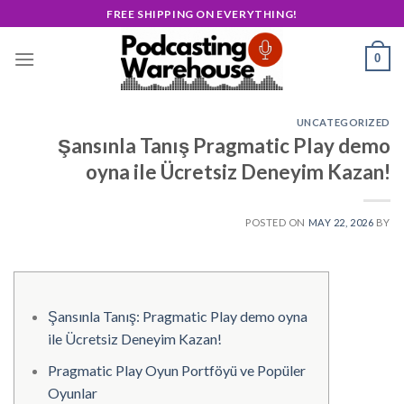
Skip
FREE SHIPPING ON EVERYTHING!
to
content
0
UNCATEGORIZED
Şansınla Tanış Pragmatic Play demo
oyna ile Ücretsiz Deneyim Kazan!
POSTED ON
MAY 22, 2026
BY
Şansınla Tanış: Pragmatic Play demo oyna
ile Ücretsiz Deneyim Kazan!
Pragmatic Play Oyun Portföyü ve Popüler
Oyunlar