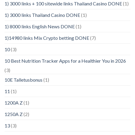
1) 3000 links + 100 sitewide links Thailand Casino DONE
(1)
1) 3000 links Thailand Casino DONE
(1)
1) 8000 links English News DONE
(1)
1)14980 links Mix Crypto betting DONE
(7)
10
(3)
10 Best Nutrition Tracker Apps for a Healthier You in 2026
(3)
10E Talletusbonus
(1)
11
(1)
1200A Z
(1)
1250A Z
(2)
13
(3)