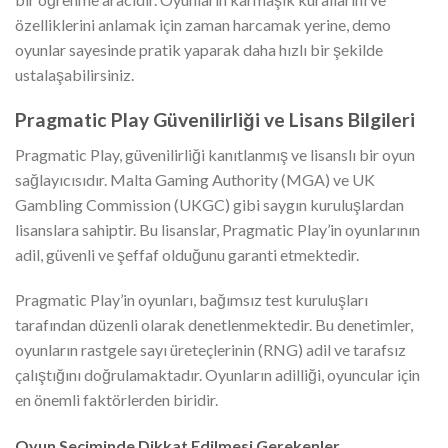
özelliklerini anlamak için zaman harcamak yerine, demo
oyunlar sayesinde pratik yaparak daha hızlı bir şekilde
ustalaşabilirsiniz.
Pragmatic Play Güvenilirliği ve Lisans Bilgileri
Pragmatic Play, güvenilirliği kanıtlanmış ve lisanslı bir oyun
sağlayıcısıdır. Malta Gaming Authority (MGA) ve UK
Gambling Commission (UKGC) gibi saygın kuruluşlardan
lisanslara sahiptir. Bu lisanslar, Pragmatic Play’in oyunlarının
adil, güvenli ve şeffaf olduğunu garanti etmektedir.
Pragmatic Play’in oyunları, bağımsız test kuruluşları
tarafından düzenli olarak denetlenmektedir. Bu denetimler,
oyunların rastgele sayı üreteçlerinin (RNG) adil ve tarafsız
çalıştığını doğrulamaktadır. Oyunların adilliği, oyuncular için
en önemli faktörlerden biridir.
Oyun Seçiminde Dikkat Edilmesi Gerekenler