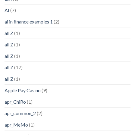
AI
(7)
ai in finance examples 1
(2)
all Z
(1)
all Z
(1)
all Z
(1)
all Z
(17)
all Z
(1)
Apple Pay Casino
(9)
apr_ChiRo
(1)
apr_common_2
(2)
apr_MeMo
(1)