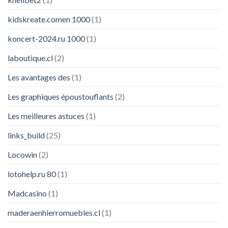
kidskreate.comen 1000
(1)
koncert-2024.ru 1000
(1)
laboutique.cl
(2)
Les avantages des
(1)
Les graphiques époustouflants
(2)
Les meilleures astuces
(1)
links_build
(25)
Locowin
(2)
lotohelp.ru 80
(1)
Madcasino
(1)
maderaenhierromuebles.cl
(1)