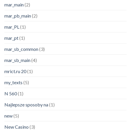
mar_main
(2)
mar_pb_main
(2)
mar_PL
(1)
mar_pt
(1)
mar_sb_common
(3)
mar_sb_main
(4)
mrict.ru 20
(1)
my_texts
(5)
N 560
(1)
Najlepsze sposoby na
(1)
new
(5)
New Casino
(3)