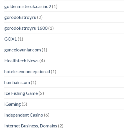
goldenmisteruk.casino2
(1)
gorodokstroy.ru
(2)
gorodokstroy.ru 1600
(1)
GOX1
(1)
gunceloyunlar.com
(1)
Healthtech News
(4)
hotelesenconcepcion.cl
(1)
humhain.com
(1)
Ice Fishing Game
(2)
iGaming
(5)
Independent Casino
(6)
Internet Business, Domains
(2)