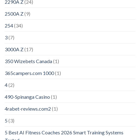
2290A Z
(24)
2500A Z
(9)
254
(34)
3
(7)
3000A Z
(17)
350 Wizebets Canada
(1)
365campers.com 1000
(1)
4
(2)
490-Spinanga Casino
(1)
4rabet-reviews.com2
(1)
5
(3)
5 Best AI Fitness Coaches 2026 Smart Training Systems