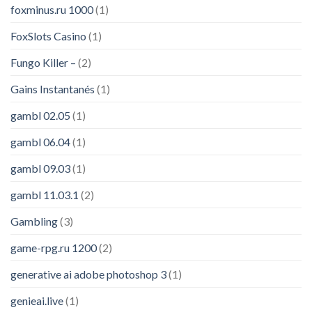
foxminus.ru 1000
(1)
FoxSlots Casino
(1)
Fungo Killer –
(2)
Gains Instantanés
(1)
gambl 02.05
(1)
gambl 06.04
(1)
gambl 09.03
(1)
gambl 11.03.1
(2)
Gambling
(3)
game-rpg.ru 1200
(2)
generative ai adobe photoshop 3
(1)
genieai.live
(1)