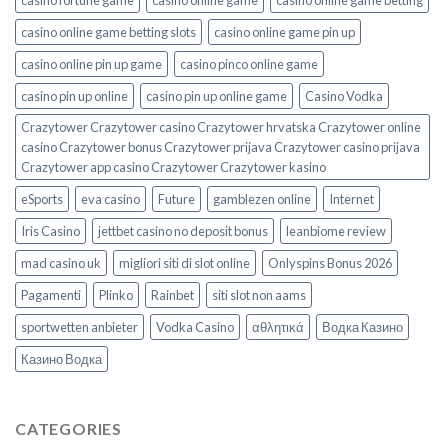
casino online game betting slots
casino online game pin up
casino online pin up game
casino pinco online game
casino pin up online
casino pin up online game
Casino Vodka
Crazytower Crazytower casino Crazytower hrvatska Crazytower online
casino Crazytower bonus Crazytower prijava Crazytower casino prijava
Crazytower app casino Crazytower Crazytower kasino
eSports
eva casino
Future
gamblezen online
Internet
Iris Casino
jettbet casino no deposit bonus
leanbiome review
mad casino uk
migliori siti di slot online
Onlyspins Bonus 2026
Pagamenti
Plinko
Rainbet
siti slot non aams
sportwetten anbieter
Vodka Casino
αθλητικά
Водка Казино
Казино Водка
CATEGORIES