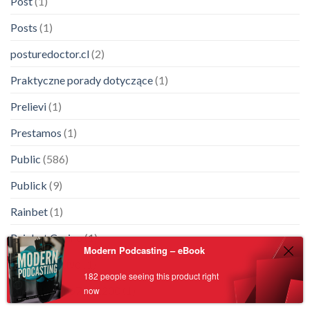
Post
(1)
Posts
(1)
posturedoctor.cl
(2)
Praktyczne porady dotyczące
(1)
Prelievi
(1)
Prestamos
(1)
Public
(586)
Publick
(9)
Rainbet
(1)
Rainbet Casino
(1)
Modern Podcasting – eBook
Rainbet καζίνο
(1)
182 people seeing this product right
remontokon67.ru 1200
(1)
now