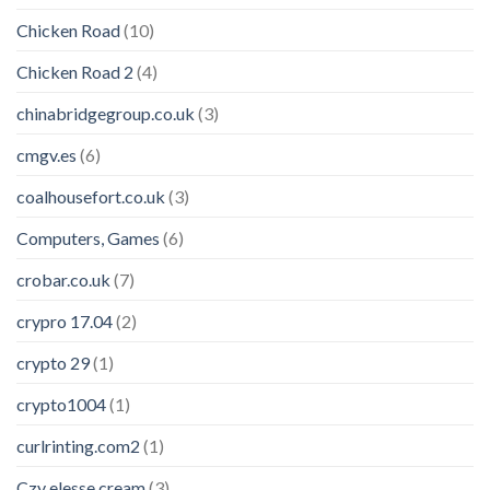
Chicken Road
(10)
Chicken Road 2
(4)
chinabridgegroup.co.uk
(3)
cmgv.es
(6)
coalhousefort.co.uk
(3)
Computers, Games
(6)
crobar.co.uk
(7)
crypro 17.04
(2)
crypto 29
(1)
crypto1004
(1)
curlrinting.com2
(1)
Czy elesse cream
(3)