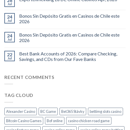
28
Jul
Bonos Sin Depósito Gratis en Casinos de Chile este
24
Jul
2026
Bonos Sin Depósito Gratis en Casinos de Chile este
24
Jul
2026
Best Bank Accounts of 2026: Compare Checking,
22
Jul
Savings, and CDs from Our Fave Banks
RECENT COMMENTS
TAG CLOUD
Alexander Casino
BC Game
Bet365 Stávky
bettimg slots casino
Bitcoin Casino Games
Bof online
casino chicken road game
casino fortune game
casino online game
casino online game betting