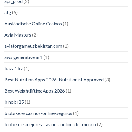
apr_prod
(2)
atg
(6)
Ausländische Online Casinos
(1)
Avia Masters
(2)
aviatorgameuzbekistan.com
(1)
aws generative ai 1
(1)
baza1.kz
(1)
Best Nutrition Apps 2026: Nutritionist Approved
(3)
Best Weightlifting Apps 2026
(1)
binobi 25
(1)
biobike.escasinos-online-seguros
(1)
biobike.esmejores-casinos-online-del-mundo
(2)