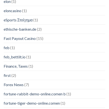
elon
(1)
eloncasino
(1)
eSports Στοίχημα
(1)
ethische-banken.de
(2)
Fast Payout Casino
(15)
feb
(1)
feb_bettilt.io
(1)
Finance, Taxes
(1)
first
(2)
Forex News
(7)
fortune-rabbit-demo-online.comen b
(1)
fortune-tiger-demo-online.comen
(1)