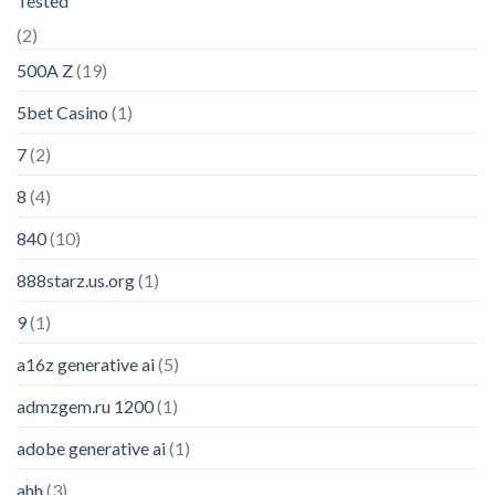
Tested
(2)
500A Z
(19)
5bet Casino
(1)
7
(2)
8
(4)
840
(10)
888starz.us.org
(1)
9
(1)
a16z generative ai
(5)
admzgem.ru 1200
(1)
adobe generative ai
(1)
ahh
(3)