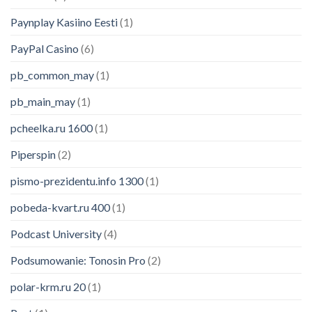
Paynplay Kasiino Eesti
(1)
PayPal Casino
(6)
pb_common_may
(1)
pb_main_may
(1)
pcheelka.ru 1600
(1)
Piperspin
(2)
pismo-prezidentu.info 1300
(1)
pobeda-kvart.ru 400
(1)
Podcast University
(4)
Podsumowanie: Tonosin Pro
(2)
polar-krm.ru 20
(1)