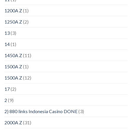
1200A Z
(1)
1250A Z
(2)
13
(3)
14
(1)
1450A Z
(11)
1500A Z
(1)
1500A Z
(12)
17
(2)
2
(9)
2) 880 links Indonesia Casino DONE
(3)
2000A Z
(31)