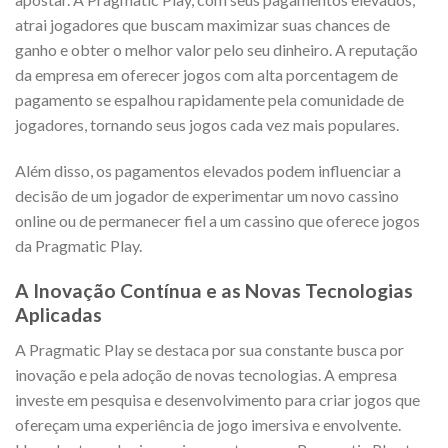
atrai jogadores que buscam maximizar suas chances de
ganho e obter o melhor valor pelo seu dinheiro. A reputação
da empresa em oferecer jogos com alta porcentagem de
pagamento se espalhou rapidamente pela comunidade de
jogadores, tornando seus jogos cada vez mais populares.
Além disso, os pagamentos elevados podem influenciar a
decisão de um jogador de experimentar um novo cassino
online ou de permanecer fiel a um cassino que oferece jogos
da Pragmatic Play.
A Inovação Contínua e as Novas Tecnologias
Aplicadas
A Pragmatic Play se destaca por sua constante busca por
inovação e pela adoção de novas tecnologias. A empresa
investe em pesquisa e desenvolvimento para criar jogos que
ofereçam uma experiência de jogo imersiva e envolvente.