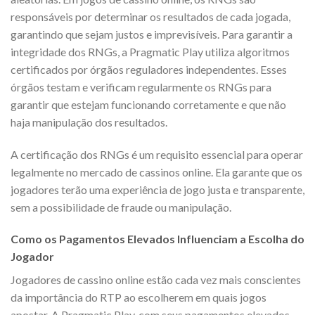
responsáveis por determinar os resultados de cada jogada,
garantindo que sejam justos e imprevisíveis. Para garantir a
integridade dos RNGs, a Pragmatic Play utiliza algoritmos
certificados por órgãos reguladores independentes. Esses
órgãos testam e verificam regularmente os RNGs para
garantir que estejam funcionando corretamente e que não
haja manipulação dos resultados.
A certificação dos RNGs é um requisito essencial para operar
legalmente no mercado de cassinos online. Ela garante que os
jogadores terão uma experiência de jogo justa e transparente,
sem a possibilidade de fraude ou manipulação.
Como os Pagamentos Elevados Influenciam a Escolha do
Jogador
Jogadores de cassino online estão cada vez mais conscientes
da importância do RTP ao escolherem em quais jogos
apostar. A Pragmatic Play, com seus pagamentos elevados,