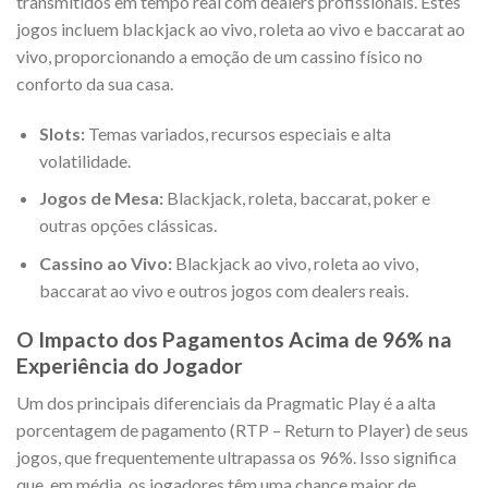
transmitidos em tempo real com dealers profissionais. Estes
jogos incluem blackjack ao vivo, roleta ao vivo e baccarat ao
vivo, proporcionando a emoção de um cassino físico no
conforto da sua casa.
Slots:
Temas variados, recursos especiais e alta
volatilidade.
Jogos de Mesa:
Blackjack, roleta, baccarat, poker e
outras opções clássicas.
Cassino ao Vivo:
Blackjack ao vivo, roleta ao vivo,
baccarat ao vivo e outros jogos com dealers reais.
O Impacto dos Pagamentos Acima de 96% na
Experiência do Jogador
Um dos principais diferenciais da Pragmatic Play é a alta
porcentagem de pagamento (RTP – Return to Player) de seus
jogos, que frequentemente ultrapassa os 96%. Isso significa
que, em média, os jogadores têm uma chance maior de