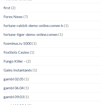
first
(2)
Forex News
(7)
fortune-rabbit-demo-online.comen b
(1)
fortune-tiger-demo-online.comen
(1)
foxminus.ru 1000
(1)
FoxSlots Casino
(1)
Fungo Killer –
(2)
Gains Instantanés
(1)
gambl 02.05
(1)
gambl 06.04
(1)
gambl 09.03
(1)