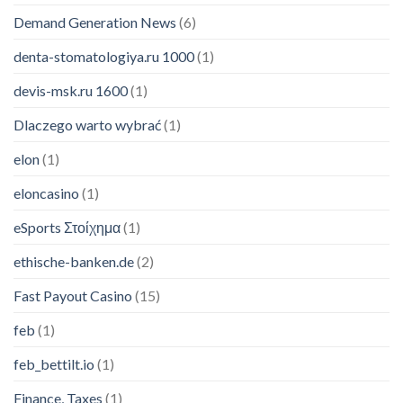
Demand Generation News
(6)
denta-stomatologiya.ru 1000
(1)
devis-msk.ru 1600
(1)
Dlaczego warto wybrać
(1)
elon
(1)
eloncasino
(1)
eSports Στοίχημα
(1)
ethische-banken.de
(2)
Fast Payout Casino
(15)
feb
(1)
feb_bettilt.io
(1)
Finance, Taxes
(1)