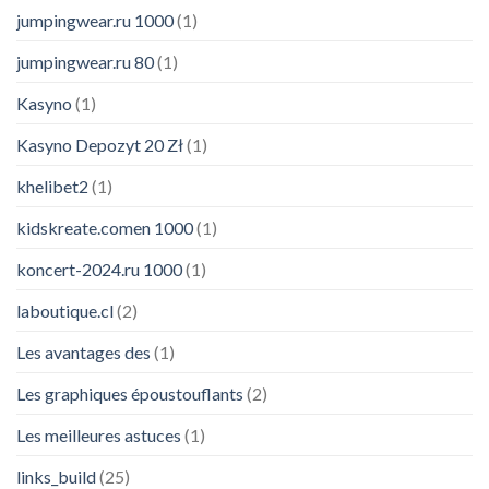
jumpingwear.ru 1000
(1)
jumpingwear.ru 80
(1)
Kasyno
(1)
Kasyno Depozyt 20 Zł
(1)
khelibet2
(1)
kidskreate.comen 1000
(1)
koncert-2024.ru 1000
(1)
laboutique.cl
(2)
Les avantages des
(1)
Les graphiques époustouflants
(2)
Les meilleures astuces
(1)
links_build
(25)