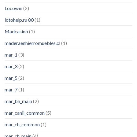
Locowin
(2)
lotohelp.ru 80
(1)
Madcasino
(1)
maderaenhierromuebles.cl
(1)
mar_1
(3)
mar_3
(2)
mar_5
(2)
mar_7
(1)
mar_bh_main
(2)
mar_canli_common
(5)
mar_ch_common
(1)
mar_ch_main
(4)