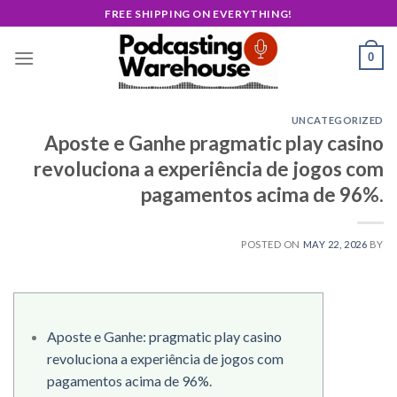
Skip
FREE SHIPPING ON EVERYTHING!
to
content
0
UNCATEGORIZED
Aposte e Ganhe pragmatic play casino
revoluciona a experiência de jogos com
pagamentos acima de 96%.
POSTED ON
MAY 22, 2026
BY
Aposte e Ganhe: pragmatic play casino
revoluciona a experiência de jogos com
pagamentos acima de 96%.