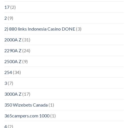
17
(2)
2
(9)
2) 880 links Indonesia Casino DONE
(3)
2000A Z
(31)
2290A Z
(24)
2500A Z
(9)
254
(34)
3
(7)
3000A Z
(17)
350 Wizebets Canada
(1)
365campers.com 1000
(1)
4
(2)