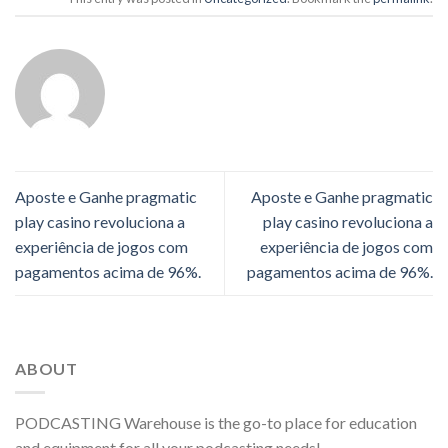
Aposte e Ganhe pragmatic
Aposte e Ganhe pragmatic
play casino revoluciona a
play casino revoluciona a
experiência de jogos com
experiência de jogos com
pagamentos acima de 96%.
pagamentos acima de 96%.
ABOUT
PODCASTING Warehouse is the go-to place for education
and equipment for all your podcasting needs!