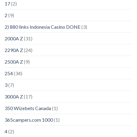
17
(2)
2
(9)
2) 880 links Indonesia Casino DONE
(3)
2000A Z
(31)
2290A Z
(24)
2500A Z
(9)
254
(34)
3
(7)
3000A Z
(17)
350 Wizebets Canada
(1)
365campers.com 1000
(1)
4
(2)