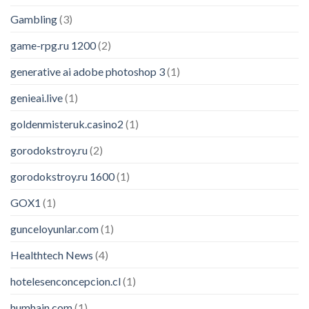
Gambling
(3)
game-rpg.ru 1200
(2)
generative ai adobe photoshop 3
(1)
genieai.live
(1)
goldenmisteruk.casino2
(1)
gorodokstroy.ru
(2)
gorodokstroy.ru 1600
(1)
GOX1
(1)
gunceloyunlar.com
(1)
Healthtech News
(4)
hotelesenconcepcion.cl
(1)
humhain.com
(1)