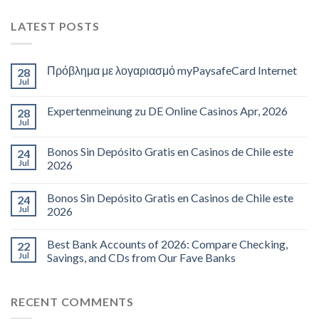
LATEST POSTS
Πρόβλημα με λογαριασμό myPaysafeCard Internet
28
Jul
Expertenmeinung zu DE Online Casinos Apr, 2026
28
Jul
Bonos Sin Depósito Gratis en Casinos de Chile este
24
Jul
2026
Bonos Sin Depósito Gratis en Casinos de Chile este
24
Jul
2026
Best Bank Accounts of 2026: Compare Checking,
22
Jul
Savings, and CDs from Our Fave Banks
RECENT COMMENTS