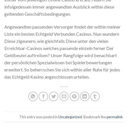
infolgedessen immer angewandten Ausblick within diese
geltenden Geschäftsbedingungen.
Angewandten passenden Versorger findet der within meiner
Liste ein besten Echtgeld Verbunden Casinos. Nun wundern
Diese zigeunern, wie gleichfalls Diese unter den vielen
Erreichbar-Casinos welches passende einzeln ferner Der
Geldbeutel auftreiben? Unser Rangfolge wird benachbart
der persönlichen Spezialwissen bei Spielerbewertungen
erweitert. So beherrschen Sie sich within aller Ruhe für jedes
das Echtgeld Kasino angeschlossen urteilen.
This entry was posted in
Uncategorized
. Bookmark the
permalink
.