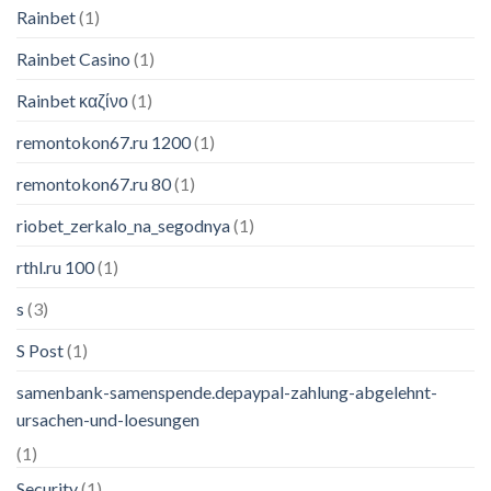
Rainbet
(1)
Rainbet Casino
(1)
Rainbet καζίνο
(1)
remontokon67.ru 1200
(1)
remontokon67.ru 80
(1)
riobet_zerkalo_na_segodnya
(1)
rthl.ru 100
(1)
s
(3)
S Post
(1)
samenbank-samenspende.depaypal-zahlung-abgelehnt-
ursachen-und-loesungen
(1)
Security
(1)