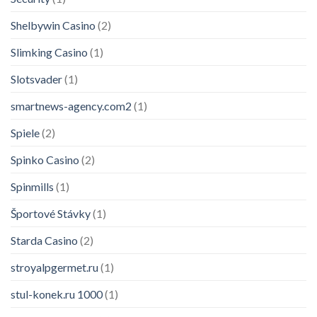
Shelbywin Casino
(2)
Slimking Casino
(1)
Slotsvader
(1)
smartnews-agency.com2
(1)
Spiele
(2)
Spinko Casino
(2)
Spinmills
(1)
Športové Stávky
(1)
Starda Casino
(2)
stroyalpgermet.ru
(1)
stul-konek.ru 1000
(1)