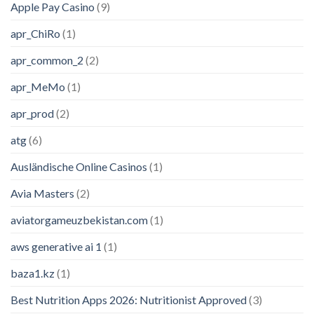
Apple Pay Casino
(9)
apr_ChiRo
(1)
apr_common_2
(2)
apr_MeMo
(1)
apr_prod
(2)
atg
(6)
Ausländische Online Casinos
(1)
Avia Masters
(2)
aviatorgameuzbekistan.com
(1)
aws generative ai 1
(1)
baza1.kz
(1)
Best Nutrition Apps 2026: Nutritionist Approved
(3)