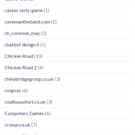
casino-slots-game
(1)
cavemantheband.com
(1)
ch_common_may
(2)
chatbot design 6
(1)
Chicken Road
(10)
Chicken Road 2
(4)
chinabridgegroup.co.uk
(3)
cmgv.es
(6)
coalhousefort.co.uk
(3)
Computers, Games
(6)
crobar.co.uk
(7)