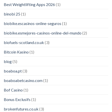
Best Weightlifting Apps 2026
(1)
binobi 25
(1)
biobike.escasinos-online-seguros
(1)
biobike.esmejores-casinos-online-del-mundo
(2)
biofuels-scotland.co.uk
(3)
Bitcoin Kasino
(1)
blog
(5)
boaboa.pt
(3)
boaboabetcasino.com
(1)
Bof Casino
(1)
Bonus Exclusifs
(1)
brokenfutures.co.uk
(3)