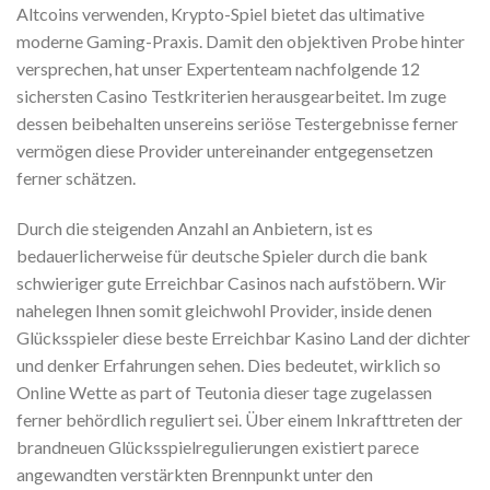
Altcoins verwenden, Krypto-Spiel bietet das ultimative
moderne Gaming-Praxis. Damit den objektiven Probe hinter
versprechen, hat unser Expertenteam nachfolgende 12
sichersten Casino Testkriterien herausgearbeitet. Im zuge
dessen beibehalten unsereins seriöse Testergebnisse ferner
vermögen diese Provider untereinander entgegensetzen
ferner schätzen.
Durch die steigenden Anzahl an Anbietern, ist es
bedauerlicherweise für deutsche Spieler durch die bank
schwieriger gute Erreichbar Casinos nach aufstöbern. Wir
nahelegen Ihnen somit gleichwohl Provider, inside denen
Glücksspieler diese beste Erreichbar Kasino Land der dichter
und denker Erfahrungen sehen. Dies bedeutet, wirklich so
Online Wette as part of Teutonia dieser tage zugelassen
ferner behördlich reguliert sei. Über einem Inkrafttreten der
brandneuen Glücksspielregulierungen existiert parece
angewandten verstärkten Brennpunkt unter den