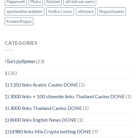
Pagamenti
Plinko
Rainbet
siti slot non aams
sportwetten anbieter
Vodka Casino
αθλητικά
Водка Казино
Казино Водка
CATEGORIES
! Без рубрики
(23)
1
(35)
1) 1350 links Arabic Casino DONE
(1)
1) 3000 links + 100 sitewide links Thailand Casino DONE
(1)
1) 3000 links Thailand Casino DONE
(1)
1) 8000 links English News DONE
(1)
1)14980 links Mix Crypto betting DONE
(7)