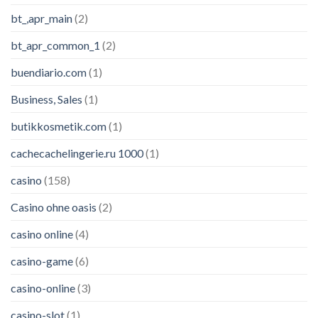
bt_,apr_main
(2)
bt_apr_common_1
(2)
buendiario.com
(1)
Business, Sales
(1)
butikkosmetik.com
(1)
cachecachelingerie.ru 1000
(1)
casino
(158)
Casino ohne oasis
(2)
casino online
(4)
casino-game
(6)
casino-online
(3)
casino-slot
(1)