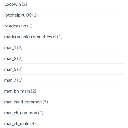
Locowin
(2)
lotohelp.ru 80
(1)
Madcasino
(1)
maderaenhierromuebles.cl
(1)
mar_1
(3)
mar_3
(2)
mar_5
(2)
mar_7
(1)
mar_bh_main
(2)
mar_canli_common
(5)
mar_ch_common
(1)
mar_ch_main
(4)