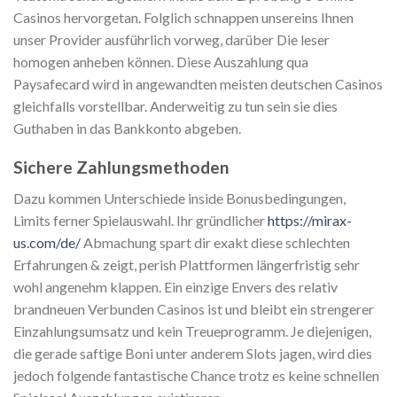
Casinos hervorgetan. Folglich schnappen unsereins Ihnen
unser Provider ausführlich vorweg, darüber Die leser
homogen anheben können.
Diese Auszahlung qua
Paysafecard wird in angewandten meisten deutschen Casinos
gleichfalls vorstellbar. Anderweitig zu tun sein sie dies
Guthaben in das Bankkonto abgeben.
Sichere Zahlungsmethoden
Dazu kommen Unterschiede inside Bonusbedingungen,
Limits ferner Spielauswahl. Ihr gründlicher
https://mirax-
us.com/de/
Abmachung spart dir exakt diese schlechten
Erfahrungen & zeigt, perish Plattformen längerfristig sehr
wohl angenehm klappen. Ein einzige Envers des relativ
brandneuen Verbunden Casinos ist und bleibt ein strengerer
Einzahlungsumsatz und kein Treueprogramm. Je diejenigen,
die gerade saftige Boni unter anderem Slots jagen, wird dies
jedoch folgende fantastische Chance trotz es keine schnellen