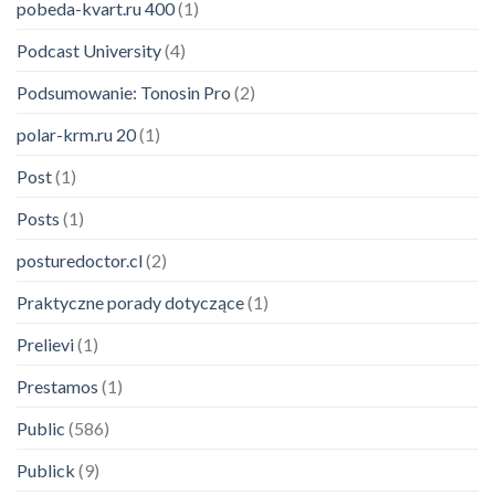
pobeda-kvart.ru 400
(1)
Podcast University
(4)
Podsumowanie: Tonosin Pro
(2)
polar-krm.ru 20
(1)
Post
(1)
Posts
(1)
posturedoctor.cl
(2)
Praktyczne porady dotyczące
(1)
Prelievi
(1)
Prestamos
(1)
Public
(586)
Publick
(9)