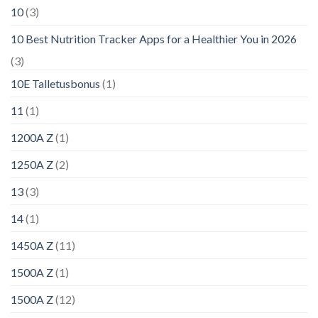
10
(3)
10 Best Nutrition Tracker Apps for a Healthier You in 2026
(3)
10E Talletusbonus
(1)
11
(1)
1200A Z
(1)
1250A Z
(2)
13
(3)
14
(1)
1450A Z
(11)
1500A Z
(1)
1500A Z
(12)