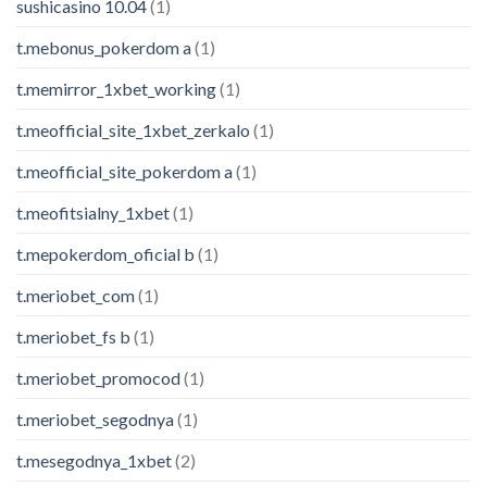
sushicasino 10.04
(1)
t.mebonus_pokerdom a
(1)
t.memirror_1xbet_working
(1)
t.meofficial_site_1xbet_zerkalo
(1)
t.meofficial_site_pokerdom a
(1)
t.meofitsialny_1xbet
(1)
t.mepokerdom_oficial b
(1)
t.meriobet_com
(1)
t.meriobet_fs b
(1)
t.meriobet_promocod
(1)
t.meriobet_segodnya
(1)
t.mesegodnya_1xbet
(2)