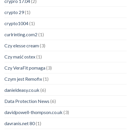
crypro 17.04
(2)
crypto 29
(1)
crypto1004
(1)
curlrinting.com2
(1)
Czy elesse cream
(3)
Czy maść ostex
(1)
Czy VeraFit pomaga
(3)
Czym jest Remofix
(1)
danieldeasy.co.uk
(6)
Data Protection News
(6)
davidpowell-thompson.co.uk
(3)
davranis.net 80
(1)