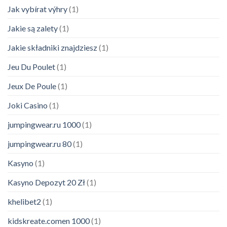
Jak vybírat výhry
(1)
Jakie są zalety
(1)
Jakie składniki znajdziesz
(1)
Jeu Du Poulet
(1)
Jeux De Poule
(1)
Joki Casino
(1)
jumpingwear.ru 1000
(1)
jumpingwear.ru 80
(1)
Kasyno
(1)
Kasyno Depozyt 20 Zł
(1)
khelibet2
(1)
kidskreate.comen 1000
(1)