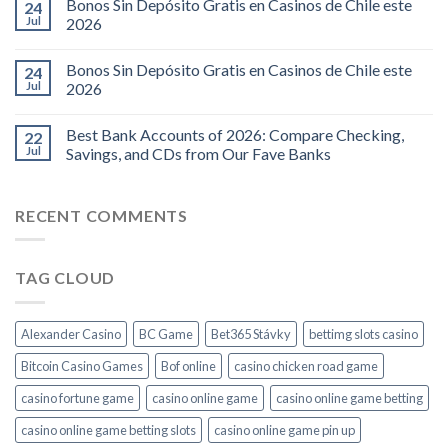
Bonos Sin Depósito Gratis en Casinos de Chile este
24
Jul
2026
Bonos Sin Depósito Gratis en Casinos de Chile este
24
Jul
2026
Best Bank Accounts of 2026: Compare Checking,
22
Jul
Savings, and CDs from Our Fave Banks
RECENT COMMENTS
TAG CLOUD
Alexander Casino
BC Game
Bet365 Stávky
bettimg slots casino
Bitcoin Casino Games
Bof online
casino chicken road game
casino fortune game
casino online game
casino online game betting
casino online game betting slots
casino online game pin up