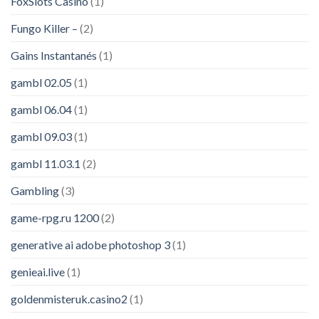
FoxSlots Casino
(1)
Fungo Killer –
(2)
Gains Instantanés
(1)
gambl 02.05
(1)
gambl 06.04
(1)
gambl 09.03
(1)
gambl 11.03.1
(2)
Gambling
(3)
game-rpg.ru 1200
(2)
generative ai adobe photoshop 3
(1)
genieai.live
(1)
goldenmisteruk.casino2
(1)