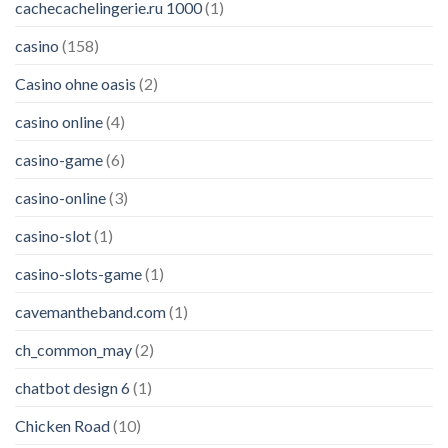
cachecachelingerie.ru 1000
(1)
casino
(158)
Casino ohne oasis
(2)
casino online
(4)
casino-game
(6)
casino-online
(3)
casino-slot
(1)
casino-slots-game
(1)
cavemantheband.com
(1)
ch_common_may
(2)
chatbot design 6
(1)
Chicken Road
(10)