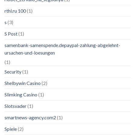
rthl.ru 100
(1)
s
(3)
S Post
(1)
samenbank-samenspende.depaypal-zahlung-abgelehnt-
ursachen-und-loesungen
(1)
Security
(1)
Shelbywin Casino
(2)
Slimking Casino
(1)
Slotsvader
(1)
Neewer USB Microphone Kit: Cardioid Condenser Mic, Foam Cap, Arm Stand and Shock Mount for Karaoke/YouTube/Podcasts/Singing etc
smartnews-agency.com2
(1)
100 people seeing this product right
now
Spiele
(2)