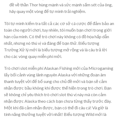
đề về thần Thor hùng mạnh và sức mạnh sấm sét của ông,
hãy quay một vòng để tự mình trải nghiệm.
Tôi tự mình kiểm tra tất cả các cơ sở cá cược để đảm bảo an
toàn cho người chơi, tuy nhiên, tôi muốn bạn chơi trong giới
hạn của mình. Có thể trò chơi này không có đồ họa hấp dẫn
nhất, nhưng nó thú vị và đáng để bạn thử. Biểu tượng
Trường Xử lý mới là biểu tượng mở rộng và là câu trả lời
cho các vòng quay miễn phí mới.
Trò chơi slot miễn phí Alaskan Fishing mới của Microgaming
lấy bối cảnh vùng lãnh nguyên Alaska với những đoạn âm
thanh tuyệt vời để bổ sung cho chủ đề mới và bạn sẽ cảm
nhận được bầu không khí được thể hiện trong trò chơi. Bạn
sẽ không chỉ yêu thích trò chơi slot thú vị này mà còn cảm
nhận được Alaska theo cách bạn chưa từng thấy trước đây.
Một khi đã cảm nhận được, bạn có thể đi câu cá! Và giờ là
tính năng thưởng tuyệt vời nhất! Biểu tượng Wild mới là