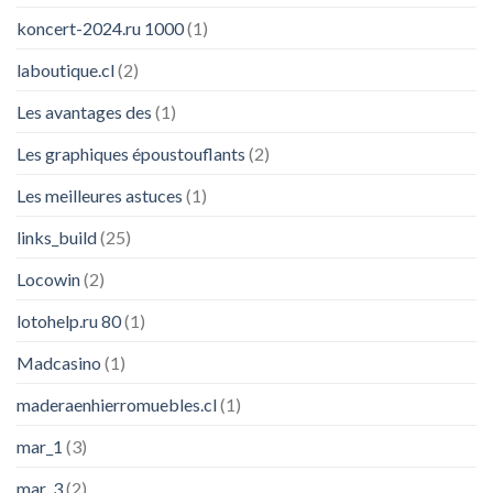
koncert-2024.ru 1000
(1)
laboutique.cl
(2)
Les avantages des
(1)
Les graphiques époustouflants
(2)
Les meilleures astuces
(1)
links_build
(25)
Locowin
(2)
lotohelp.ru 80
(1)
Madcasino
(1)
maderaenhierromuebles.cl
(1)
mar_1
(3)
mar_3
(2)