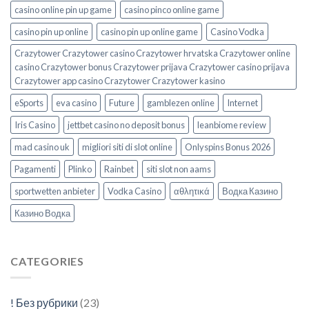
casino online pin up game
casino pinco online game
casino pin up online
casino pin up online game
Casino Vodka
Crazytower Crazytower casino Crazytower hrvatska Crazytower online
casino Crazytower bonus Crazytower prijava Crazytower casino prijava
Crazytower app casino Crazytower Crazytower kasino
eSports
eva casino
Future
gamblezen online
Internet
Iris Casino
jettbet casino no deposit bonus
leanbiome review
mad casino uk
migliori siti di slot online
Onlyspins Bonus 2026
Pagamenti
Plinko
Rainbet
siti slot non aams
sportwetten anbieter
Vodka Casino
αθλητικά
Водка Казино
Казино Водка
CATEGORIES
! Без рубрики
(23)