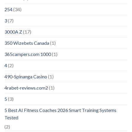
254
(34)
3
(7)
3000A Z
(17)
350 Wizebets Canada
(1)
365campers.com 1000
(1)
4
(2)
490-Spinanga Casino
(1)
4rabet-reviews.com2
(1)
5
(3)
5 Best AI Fitness Coaches 2026 Smart Training Systems
Tested
(2)