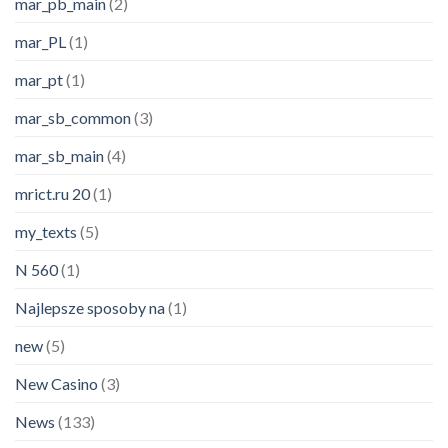
mar_pb_main
(2)
mar_PL
(1)
mar_pt
(1)
mar_sb_common
(3)
mar_sb_main
(4)
mrict.ru 20
(1)
my_texts
(5)
N 560
(1)
Najlepsze sposoby na
(1)
new
(5)
New Casino
(3)
News
(133)