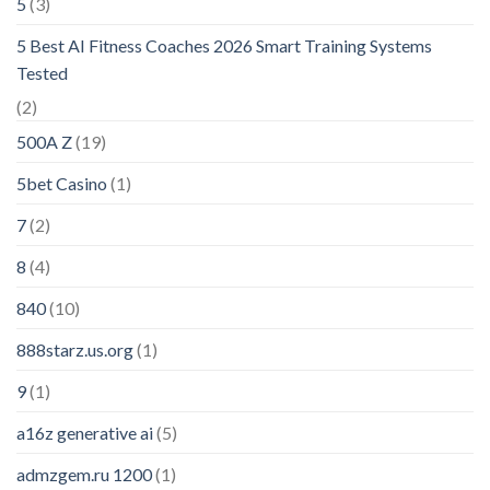
5
(3)
5 Best AI Fitness Coaches 2026 Smart Training Systems
Tested
(2)
500A Z
(19)
5bet Casino
(1)
7
(2)
8
(4)
840
(10)
888starz.us.org
(1)
9
(1)
a16z generative ai
(5)
admzgem.ru 1200
(1)