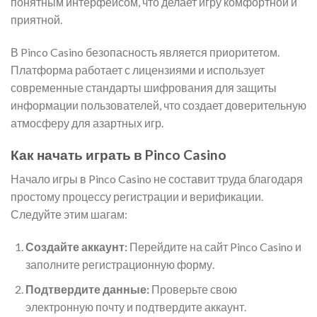
понятным интерфейсом, что делает игру комфортной и
приятной.
В Pinco Casino безопасность является приоритетом.
Платформа работает с лицензиями и использует
современные стандарты шифрования для защиты
информации пользователей, что создает доверительную
атмосферу для азартных игр.
Как начать играть в Pinco Casino
Начало игры в Pinco Casino не составит труда благодаря
простому процессу регистрации и верификации.
Следуйте этим шагам:
Создайте аккаунт:
Перейдите на сайт Pinco Casino и
заполните регистрационную форму.
Подтвердите данные:
Проверьте свою
электронную почту и подтвердите аккаунт.