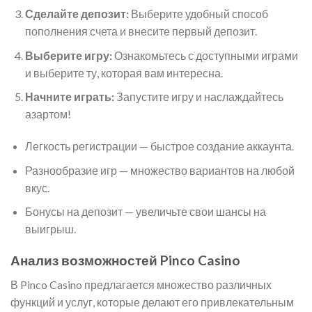
Сделайте депозит:
Выберите удобный способ
пополнения счета и внесите первый депозит.
Выберите игру:
Ознакомьтесь с доступными играми
и выберите ту, которая вам интересна.
Начните играть:
Запустите игру и наслаждайтесь
азартом!
Легкость регистрации — быстрое создание аккаунта.
Разнообразие игр — множество вариантов на любой
вкус.
Бонусы на депозит — увеличьте свои шансы на
выигрыш.
Анализ возможностей Pinco Casino
В Pinco Casino предлагается множество различных
функций и услуг, которые делают его привлекательным