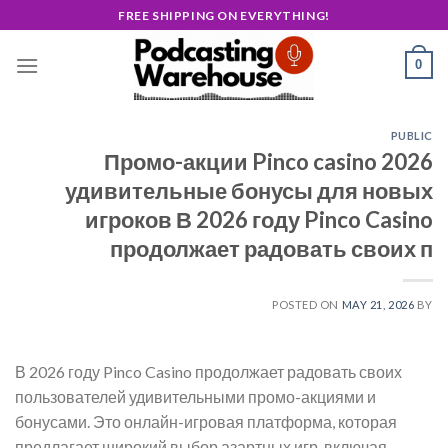
Skip
FREE SHIPPING ON EVERYTHING!
to
content
0
PUBLIC
Промо-акции Pinco casino 2026
удивительные бонусы для новых
игроков В 2026 году Pinco Casino
продолжает радовать своих п
POSTED ON
MAY 21, 2026
BY
В 2026 году Pinco Casino продолжает радовать своих
пользователей удивительными промо-акциями и
бонусами. Это онлайн-игровая платформа, которая
предлагает широкий выбор азартных игр, включая