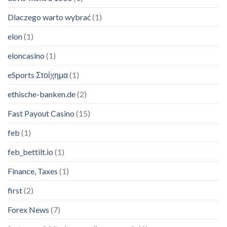
Dlaczego warto wybrać
(1)
elon
(1)
eloncasino
(1)
eSports Στοίχημα
(1)
ethische-banken.de
(2)
Fast Payout Casino
(15)
feb
(1)
feb_bettilt.io
(1)
Finance, Taxes
(1)
first
(2)
Forex News
(7)