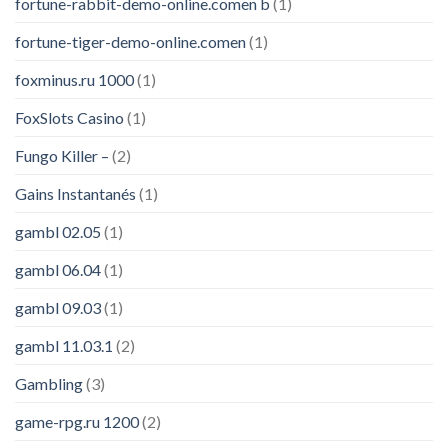
fortune-rabbit-demo-online.comen b
(1)
fortune-tiger-demo-online.comen
(1)
foxminus.ru 1000
(1)
FoxSlots Casino
(1)
Fungo Killer –
(2)
Gains Instantanés
(1)
gambl 02.05
(1)
gambl 06.04
(1)
gambl 09.03
(1)
gambl 11.03.1
(2)
Gambling
(3)
game-rpg.ru 1200
(2)