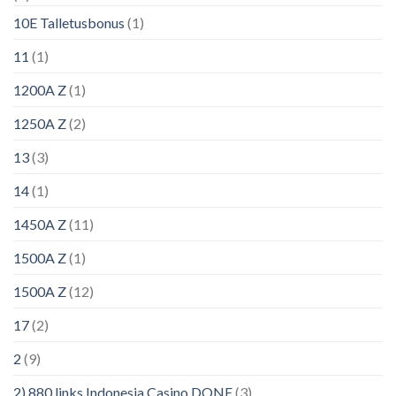
10E Talletusbonus
(1)
11
(1)
1200A Z
(1)
1250A Z
(2)
13
(3)
14
(1)
1450A Z
(11)
1500A Z
(1)
1500A Z
(12)
17
(2)
2
(9)
2) 880 links Indonesia Casino DONE
(3)