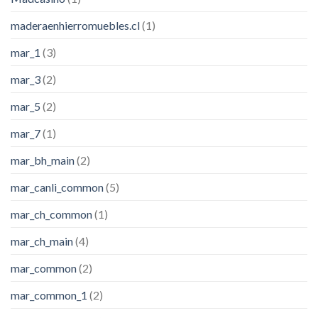
maderaenhierromuebles.cl
(1)
mar_1
(3)
mar_3
(2)
mar_5
(2)
mar_7
(1)
mar_bh_main
(2)
mar_canli_common
(5)
mar_ch_common
(1)
mar_ch_main
(4)
mar_common
(2)
mar_common_1
(2)