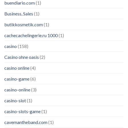
buendiario.com
(1)
Business, Sales
(1)
butikkosmetik.com
(1)
cachecachelingerie.ru 1000
(1)
casino
(158)
Casino ohne oasis
(2)
casino online
(4)
casino-game
(6)
casino-online
(3)
casino-slot
(1)
casino-slots-game
(1)
cavemantheband.com
(1)