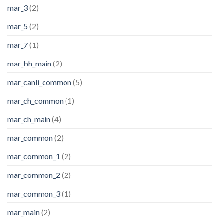
mar_3
(2)
mar_5
(2)
mar_7
(1)
mar_bh_main
(2)
mar_canli_common
(5)
mar_ch_common
(1)
mar_ch_main
(4)
mar_common
(2)
mar_common_1
(2)
mar_common_2
(2)
mar_common_3
(1)
mar_main
(2)