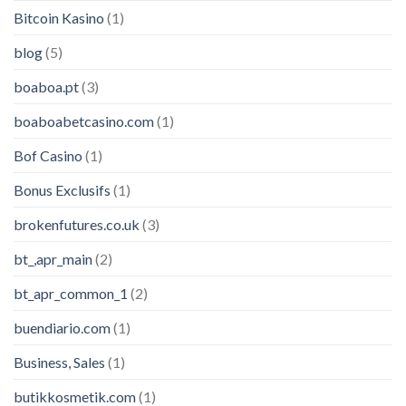
Bitcoin Kasino
(1)
blog
(5)
boaboa.pt
(3)
boaboabetcasino.com
(1)
Bof Casino
(1)
Bonus Exclusifs
(1)
brokenfutures.co.uk
(3)
bt_,apr_main
(2)
bt_apr_common_1
(2)
buendiario.com
(1)
Business, Sales
(1)
butikkosmetik.com
(1)