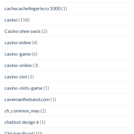
cachecachelingerie.ru 1000
(1)
casino
(158)
Casino ohne oasis
(2)
casino online
(4)
casino-game
(6)
casino-online
(3)
casino-slot
(1)
casino-slots-game
(1)
cavemantheband.com
(1)
ch_common_may
(2)
chatbot design 6
(1)
Chicken Road
(10)