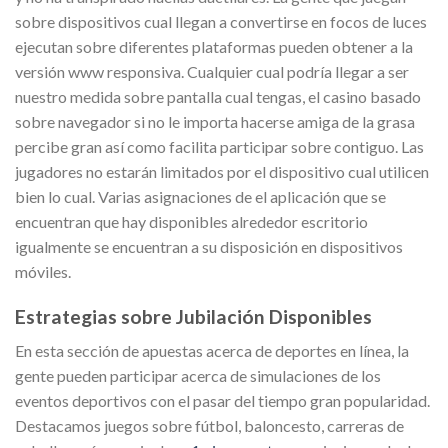
sobre dispositivos cual llegan a convertirse en focos de luces
ejecutan sobre diferentes plataformas pueden obtener a la
versión www responsiva. Cualquier cual podrí­a llegar a ser
nuestro medida sobre pantalla cual tengas, el casino basado
sobre navegador si no le importa hacerse amiga de la grasa
percibe gran así­ como facilita participar sobre contiguo. Las
jugadores no estarán limitados por el dispositivo cual utilicen
bien lo cual. Varias asignaciones de el aplicación que se
encuentran que hay disponibles alrededor escritorio
igualmente se encuentran a su disposición en dispositivos
móviles.
Estrategias sobre Jubilación Disponibles
En esta sección de apuestas acerca de deportes en línea, la
gente pueden participar acerca de simulaciones de los
eventos deportivos con el pasar del tiempo gran popularidad.
Destacamos juegos sobre fútbol, baloncesto, carreras de