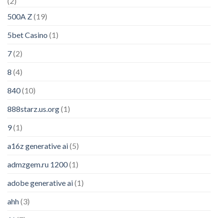
(2)
500A Z
(19)
5bet Casino
(1)
7
(2)
8
(4)
840
(10)
888starz.us.org
(1)
9
(1)
a16z generative ai
(5)
admzgem.ru 1200
(1)
adobe generative ai
(1)
ahh
(3)