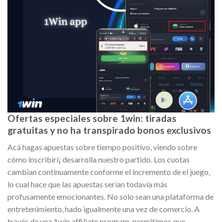
Ofertas especiales sobre 1win: tiradas
gratuitas y no ha transpirado bonos exclusivos
Acá hagas apuestas sobre tiempo positivo, viendo sobre
cómo inscribirí¡ desarrolla nuestro partido. Los cuotas
cambian continuamente conforme el incremento de el juego,
lo cual hace que las apuestas serían todavía más
profusamente emocionantes. No solo sean una plataforma de
entretenimiento, hado igualmente una vez de comercio. A
través de una 1win affiliate program, permitimos que