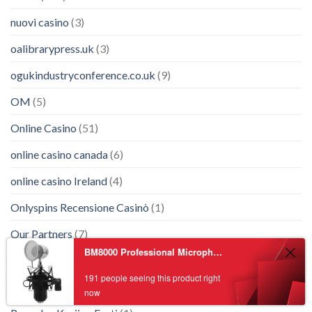
nuovi casino
(3)
oalibrarypress.uk
(3)
ogukindustryconference.co.uk
(9)
OM
(5)
Online Casino
(51)
online casino canada
(6)
online casino Ireland
(4)
Onlyspins Recensione Casinò
(1)
Our Partners
(7)
BM8000 Professional Microphone Recording Equipment Noise Reduction Recording Condenser Microphone W/ Pop Filter
ozempic
(3)
191 people seeing this product right
Partners
(2)
now