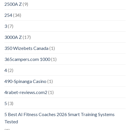
2500A Z
(9)
254
(34)
3
(7)
3000A Z
(17)
350 Wizebets Canada
(1)
365campers.com 1000
(1)
4
(2)
490-Spinanga Casino
(1)
4rabet-reviews.com2
(1)
5
(3)
5 Best AI Fitness Coaches 2026 Smart Training Systems
Tested