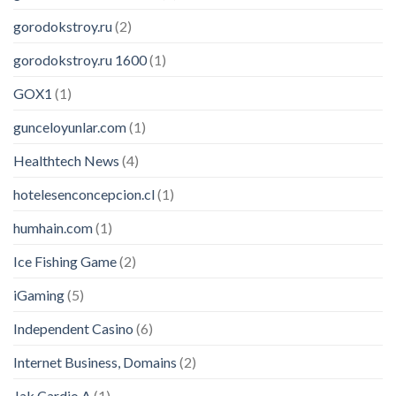
gorodokstroy.ru
(2)
gorodokstroy.ru 1600
(1)
GOX1
(1)
gunceloyunlar.com
(1)
Healthtech News
(4)
hotelesenconcepcion.cl
(1)
humhain.com
(1)
Ice Fishing Game
(2)
iGaming
(5)
Independent Casino
(6)
Internet Business, Domains
(2)
Jak Cardio A
(1)