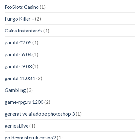
FoxSlots Casino
(1)
Fungo Killer –
(2)
Gains Instantanés
(1)
gambl 02.05
(1)
gambl 06.04
(1)
gambl 09.03
(1)
gambl 11.03.1
(2)
Gambling
(3)
game-rpg.ru 1200
(2)
generative ai adobe photoshop 3
(1)
genieai.live
(1)
goldenmisteruk.casino2
(1)