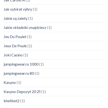
Jak vybírat výhry
(1)
Jakie są zalety
(1)
Jakie składniki znajdziesz
(1)
Jeu Du Poulet
(1)
Jeux De Poule
(1)
Joki Casino
(1)
jumpingwear.ru 1000
(1)
jumpingwear.ru 80
(1)
Kasyno
(1)
Kasyno Depozyt 20 Zł
(1)
khelibet2
(1)