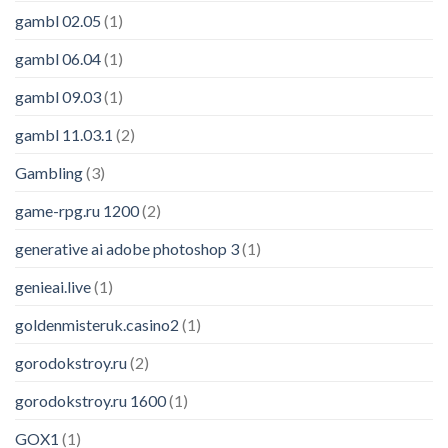
gambl 02.05
(1)
gambl 06.04
(1)
gambl 09.03
(1)
gambl 11.03.1
(2)
Gambling
(3)
game-rpg.ru 1200
(2)
generative ai adobe photoshop 3
(1)
genieai.live
(1)
goldenmisteruk.casino2
(1)
gorodokstroy.ru
(2)
gorodokstroy.ru 1600
(1)
GOX1
(1)