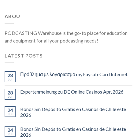
ABOUT
PODCASTING Warehouse is the go-to place for education
and equipment for all your podcasting needs!
LATEST POSTS
Πρόβλημα με λογαριασμό myPaysafeCard Internet
28
Jul
Expertenmeinung zu DE Online Casinos Apr, 2026
28
Jul
Bonos Sin Depósito Gratis en Casinos de Chile este
24
Jul
2026
Bonos Sin Depósito Gratis en Casinos de Chile este
24
Jul
2026