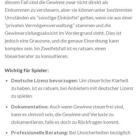
diesem Fall sind die Gewinne zwar nicht direkt als
Einkommen zu versteuern, aber sie können unter bestimmten
Umständen als “sonstige Einkünfte” gelten, wenn sie aus einer
“privaten Vermögensverwaltung” stammen und die
Gewinnerzielungsabsicht im Vordergrund steht. Dies ist
jedoch eine Grauzone, und die genaue Einordnung kann
komplex sein. Im Zweifelsfall ist es ratsam, einen
Steuerberater zu konsultieren.
Wichtig für Spieler:
Deutsche Lizenz bevorzugen:
Um steuerliche Klarheit
zu haben, ist es ratsam, bei Anbietern mit deutscher Lizenz
zu spielen.
Dokumentation:
Auch wenn Gewinne steuerfrei sind,
kann es sinnvoll sein, die Gewinne und Verluste zu
dokumentieren, falls es doch zu Rückfragen kommt.
Professionelle Beratung:
Bei Unsicherheiten bezüglich