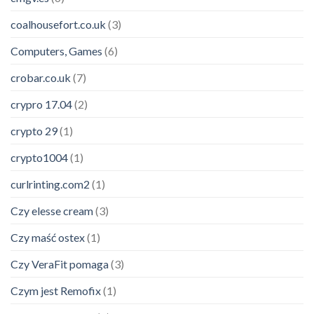
coalhousefort.co.uk
(3)
Computers, Games
(6)
crobar.co.uk
(7)
crypro 17.04
(2)
crypto 29
(1)
crypto1004
(1)
curlrinting.com2
(1)
Czy elesse cream
(3)
Czy maść ostex
(1)
Czy VeraFit pomaga
(3)
Czym jest Remofix
(1)