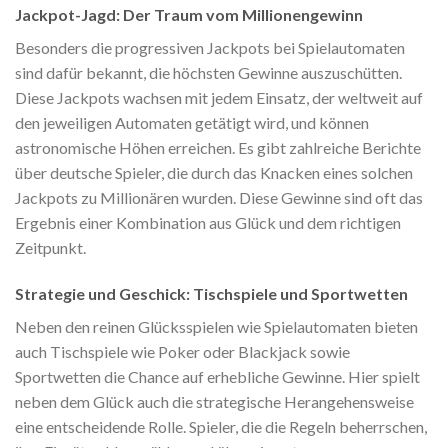
Jackpot-Jagd: Der Traum vom Millionengewinn
Besonders die progressiven Jackpots bei Spielautomaten
sind dafür bekannt, die höchsten Gewinne auszuschütten.
Diese Jackpots wachsen mit jedem Einsatz, der weltweit auf
den jeweiligen Automaten getätigt wird, und können
astronomische Höhen erreichen. Es gibt zahlreiche Berichte
über deutsche Spieler, die durch das Knacken eines solchen
Jackpots zu Millionären wurden. Diese Gewinne sind oft das
Ergebnis einer Kombination aus Glück und dem richtigen
Zeitpunkt.
Strategie und Geschick: Tischspiele und Sportwetten
Neben den reinen Glücksspielen wie Spielautomaten bieten
auch Tischspiele wie Poker oder Blackjack sowie
Sportwetten die Chance auf erhebliche Gewinne. Hier spielt
neben dem Glück auch die strategische Herangehensweise
eine entscheidende Rolle. Spieler, die die Regeln beherrschen,