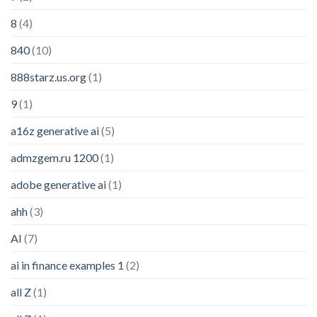
8
(4)
840
(10)
888starz.us.org
(1)
9
(1)
a16z generative ai
(5)
admzgem.ru 1200
(1)
adobe generative ai
(1)
ahh
(3)
AI
(7)
ai in finance examples 1
(2)
all Z
(1)