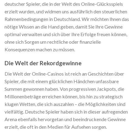
deutscher Spieler, die in der Welt des Online-Glücksspiels
erzielt wurden, und widmen uns ausführlich den steuerlichen
Rahmenbedingungen in Deutschland. Wir möchten Ihnen das
nötige Wissen an die Hand geben, damit Sie Ihre Gewinne
optimal verwalten und sich über Ihre Erfolge freuen können,
ohne sich Sorgen um rechtliche oder finanzielle
Konsequenzen machen zu müssen.
Die Welt der Rekordgewinne
Die Welt der Online-Casinos ist reich an Geschichten über
Spieler, die mit einem glücklichen Händchen unfassbare
Summen gewonnen haben. Von progressiven Jackpots, die
Millionenbeträge erreichen können, bis hin zu strategisch
klugen Wetten, die sich auszahlen – die Möglichkeiten sind
vielfältig. Deutsche Spieler haben sich in dieser aufregenden
Arena ebenfalls hervorgetan und beeindruckende Gewinne
erzielt, die oft in den Medien für Aufsehen sorgen.