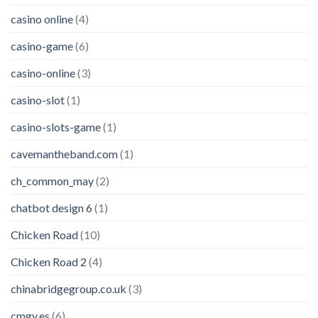
casino online
(4)
casino-game
(6)
casino-online
(3)
casino-slot
(1)
casino-slots-game
(1)
cavemantheband.com
(1)
ch_common_may
(2)
chatbot design 6
(1)
Chicken Road
(10)
Chicken Road 2
(4)
chinabridgegroup.co.uk
(3)
cmgv.es
(6)