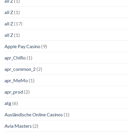
all Z
(1)
all Z
(1)
all Z
(17)
all Z
(1)
Apple Pay Casino
(9)
apr_ChiRo
(1)
apr_common_2
(2)
apr_MeMo
(1)
apr_prod
(2)
atg
(6)
Ausländische Online Casinos
(1)
Avia Masters
(2)