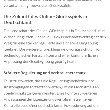
verantwortungsbewussten Glücksspiels.
Die Zukunft des Online-Glücksspiels in
Deutschland
Die Landschaft des Online-Glücksspiels in Deutschland ist im
Wandel begriffen. Der neue Glücksspielstaatsvertrag hat den
Weg für eine stärker regulierte und sicherere Umgebung
geebnet. Die weitere Entwicklung wird voraussichtlich von
technologischen Fortschritten und einer kontinuierlichen
Anpassung der Gesetzgebung geprägt sein.
Stärkere Regulierung und Verbraucherschutz
Es ist zu erwarten, dass die Regulierungsbehörden ihre
Anstrengungen fortsetzen werden, um ein Höchstmaß an
Spielerschutz zu gewährleisten. Dies könnte zu weiteren
Anpassungen der Lizenzierungsverfahren, strengeren
Kontrollen und einer noch stärkeren Fokussierung auf die