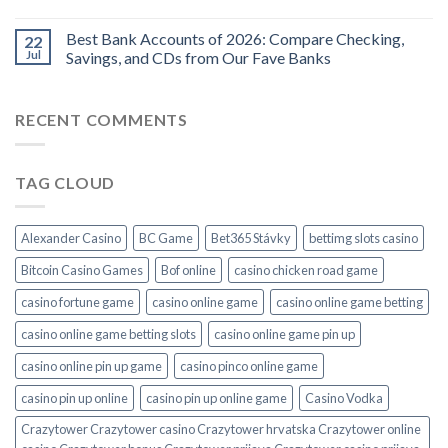
Best Bank Accounts of 2026: Compare Checking,
22
Jul
Savings, and CDs from Our Fave Banks
RECENT COMMENTS
TAG CLOUD
Alexander Casino
BC Game
Bet365 Stávky
bettimg slots casino
Bitcoin Casino Games
Bof online
casino chicken road game
casino fortune game
casino online game
casino online game betting
casino online game betting slots
casino online game pin up
casino online pin up game
casino pinco online game
casino pin up online
casino pin up online game
Casino Vodka
Crazytower Crazytower casino Crazytower hrvatska Crazytower online