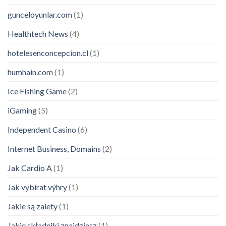
gunceloyunlar.com
(1)
Healthtech News
(4)
hotelesenconcepcion.cl
(1)
humhain.com
(1)
Ice Fishing Game
(2)
iGaming
(5)
Independent Casino
(6)
Internet Business, Domains
(2)
Jak Cardio A
(1)
Jak vybírat výhry
(1)
Jakie są zalety
(1)
Jakie składniki znajdziesz
(1)