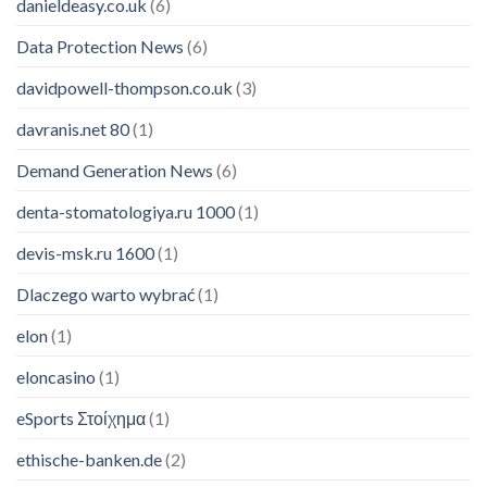
danieldeasy.co.uk
(6)
Data Protection News
(6)
davidpowell-thompson.co.uk
(3)
davranis.net 80
(1)
Demand Generation News
(6)
denta-stomatologiya.ru 1000
(1)
devis-msk.ru 1600
(1)
Dlaczego warto wybrać
(1)
elon
(1)
eloncasino
(1)
eSports Στοίχημα
(1)
ethische-banken.de
(2)