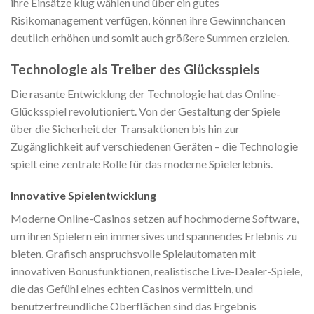
ihre Einsätze klug wählen und über ein gutes
Risikomanagement verfügen, können ihre Gewinnchancen
deutlich erhöhen und somit auch größere Summen erzielen.
Technologie als Treiber des Glücksspiels
Die rasante Entwicklung der Technologie hat das Online-
Glücksspiel revolutioniert. Von der Gestaltung der Spiele
über die Sicherheit der Transaktionen bis hin zur
Zugänglichkeit auf verschiedenen Geräten – die Technologie
spielt eine zentrale Rolle für das moderne Spielerlebnis.
Innovative Spielentwicklung
Moderne Online-Casinos setzen auf hochmoderne Software,
um ihren Spielern ein immersives und spannendes Erlebnis zu
bieten. Grafisch anspruchsvolle Spielautomaten mit
innovativen Bonusfunktionen, realistische Live-Dealer-Spiele,
die das Gefühl eines echten Casinos vermitteln, und
benutzerfreundliche Oberflächen sind das Ergebnis