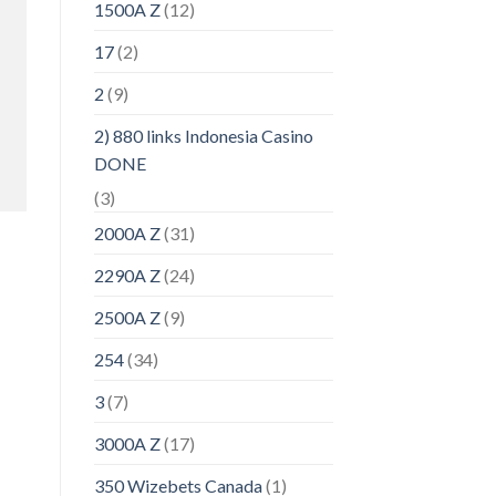
1500A Z
(12)
17
(2)
2
(9)
2) 880 links Indonesia Casino
DONE
(3)
2000A Z
(31)
2290A Z
(24)
2500A Z
(9)
254
(34)
3
(7)
3000A Z
(17)
350 Wizebets Canada
(1)