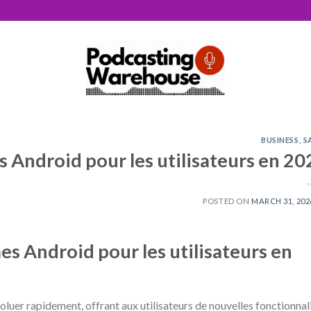
BUSINESS, S
s Android pour les utilisateurs en 20
POSTED ON
MARCH 31, 202
es Android pour les utilisateurs en
luer rapidement, offrant aux utilisateurs de nouvelles fonctionnal