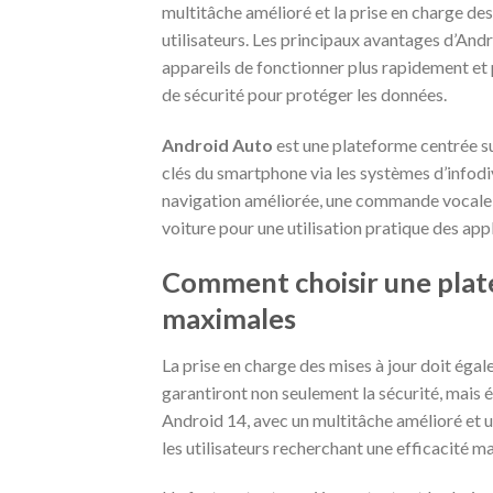
multitâche amélioré et la prise en charge des
utilisateurs. Les principaux avantages d’An
appareils de fonctionner plus rapidement et 
de sécurité pour protéger les données.
Android Auto
est une plateforme centrée su
clés du smartphone via les systèmes d’infodi
navigation améliorée, une commande vocale e
voiture pour une utilisation pratique des app
Comment choisir une pla
maximales
La prise en charge des mises à jour doit éga
garantiront non seulement la sécurité, mais
Android 14, avec un multitâche amélioré et u
les utilisateurs recherchant une efficacité m