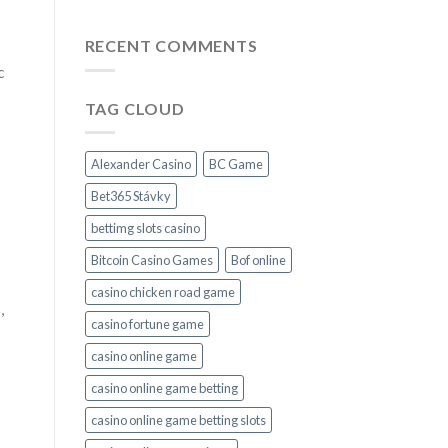
RECENT COMMENTS
c
TAG CLOUD
Alexander Casino
BC Game
Bet365 Stávky
bettimg slots casino
Bitcoin Casino Games
Bof online
casino chicken road game
,
casino fortune game
casino online game
casino online game betting
casino online game betting slots