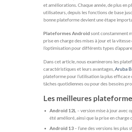
et améliorations. Chaque année, de plus en p
utilisateurs, depuis les fonctions de base ju
bonne plateforme devient une étape importante
Plateformes Android
sont constamment mis 
prise en charge des mises à jour et la vites
l’optimisation pour différents types d’appare
Dans cet article, nous examinerons les plate
caractéristiques et leurs avantages,
Aruba B
plateforme pour l’utilisation la plus efficac
tâches quotidiennes ou pour des besoins prof
Les meilleures plateforme
Android 12L
– version mise à jour avec o
été amélioré, ainsi que la prise en charge
Android 13
– l’une des versions les plus s