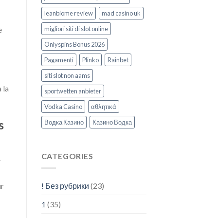
leanbiome review
mad casino uk
e
migliori siti di slot online
Onlyspins Bonus 2026
Pagamenti
Plinko
Rainbet
siti slot non aams
 la
sportwetten anbieter
Vodka Casino
αθλητικά
s
Водка Казино
Казино Водка
CATEGORIES
r
ur
! Без рубрики
(23)
1
(35)