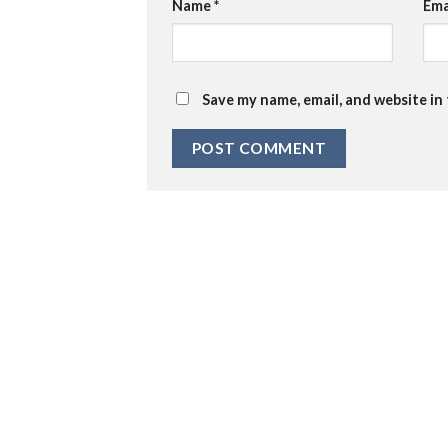
Name
*
Ema
Save my name, email, and website in