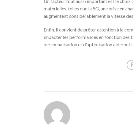
Un facteur tout aussi important est le choix
matérielles, telles que la 5G, une prise en ch
augmentent considérablement la vitesse des a
Enfin, il convient de prêter attention à la co
impacter les performances en fonction des t
personnalisation et d’optimisation aideront l’