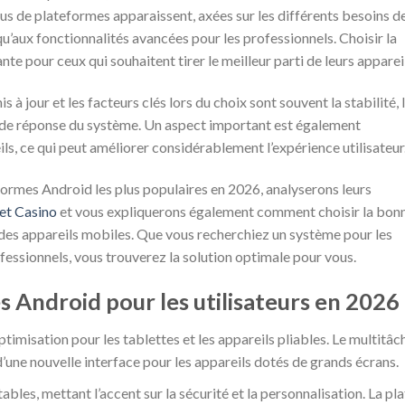
lus de plateformes apparaissent, axées sur les différents besoins d
squ’aux fonctionnalités avancées pour les professionnels. Choisir la
 pour ceux qui souhaitent tirer le meilleur parti de leurs appareil
à jour et les facteurs clés lors du choix sont souvent la stabilité, 
se de réponse du système. Un aspect important est également
ils, ce qui peut améliorer considérablement l’expérience utilisateur
formes Android les plus populaires en 2026, analyserons leurs
et Casino
et vous expliquerons également comment choisir la bon
e des appareils mobiles. Que vous recherchiez un système pour les
essionnels, vous trouverez la solution optimale pour vous.
s Android pour les utilisateurs en 2026
ptimisation pour les tablettes et les appareils pliables. Le multitâc
 d’une nouvelle interface pour les appareils dotés de grands écrans.
tables, mettant l’accent sur la sécurité et la personnalisation. La pla