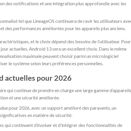
on des notifications et une intégration plus approfondie avec les
onnalisé tel que LineageOS continuera de ravir les utilisateurs ave
 et des performances améliorées pour les appareils plus anciens.
ctéristiques, et le choix dépend des besoins de l’utilisateur. Pour
 à jour actuelles, Android 13 sera un excellent choix. Dans le même
onnalisation maximale peuvent choisir parmi un micrologiciel
iser le système selon leurs préférences personnelles.
id actuelles pour 2026
aire qui continue de prendre en charge une large gamme d’appareils
tion et une sécurité améliorée.
ndue pour 2026, avec un support amélioré des paravents, un
ignificatives en matière de sécurité.
s qui continuent d’évoluer et d’intégrer des fonctionnalités de