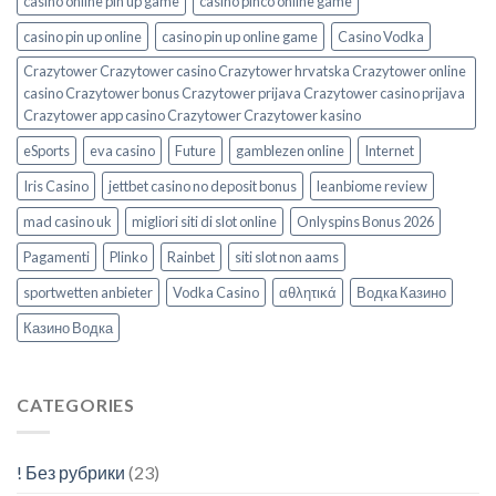
casino online pin up game
casino pinco online game
casino pin up online
casino pin up online game
Casino Vodka
Crazytower Crazytower casino Crazytower hrvatska Crazytower online
casino Crazytower bonus Crazytower prijava Crazytower casino prijava
Crazytower app casino Crazytower Crazytower kasino
eSports
eva casino
Future
gamblezen online
Internet
Iris Casino
jettbet casino no deposit bonus
leanbiome review
mad casino uk
migliori siti di slot online
Onlyspins Bonus 2026
Pagamenti
Plinko
Rainbet
siti slot non aams
sportwetten anbieter
Vodka Casino
αθλητικά
Водка Казино
Казино Водка
CATEGORIES
! Без рубрики
(23)