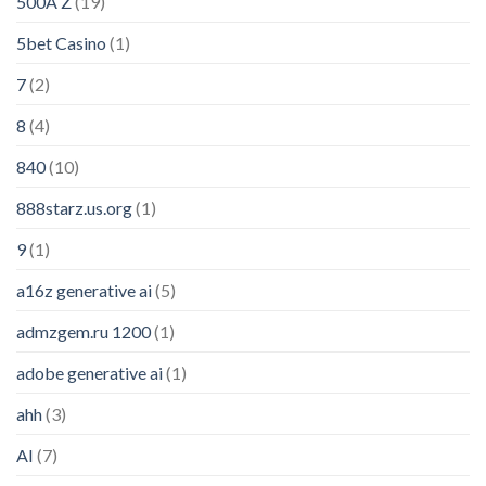
500A Z
(19)
5bet Casino
(1)
7
(2)
8
(4)
840
(10)
888starz.us.org
(1)
9
(1)
a16z generative ai
(5)
admzgem.ru 1200
(1)
adobe generative ai
(1)
ahh
(3)
AI
(7)