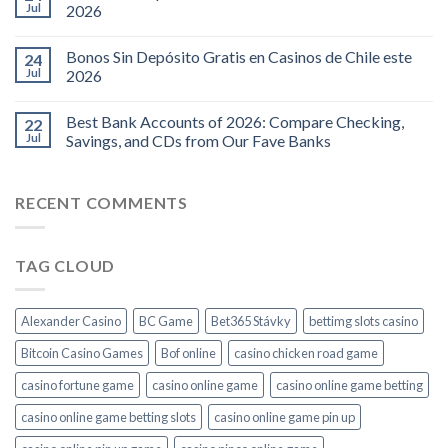
Jul
2026
Bonos Sin Depósito Gratis en Casinos de Chile este
24
Jul
2026
Best Bank Accounts of 2026: Compare Checking,
22
Jul
Savings, and CDs from Our Fave Banks
RECENT COMMENTS
TAG CLOUD
Alexander Casino
BC Game
Bet365 Stávky
bettimg slots casino
Bitcoin Casino Games
Bof online
casino chicken road game
casino fortune game
casino online game
casino online game betting
casino online game betting slots
casino online game pin up