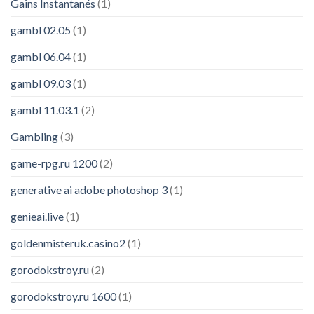
Gains Instantanés
(1)
gambl 02.05
(1)
gambl 06.04
(1)
gambl 09.03
(1)
gambl 11.03.1
(2)
Gambling
(3)
game-rpg.ru 1200
(2)
generative ai adobe photoshop 3
(1)
genieai.live
(1)
goldenmisteruk.casino2
(1)
gorodokstroy.ru
(2)
gorodokstroy.ru 1600
(1)