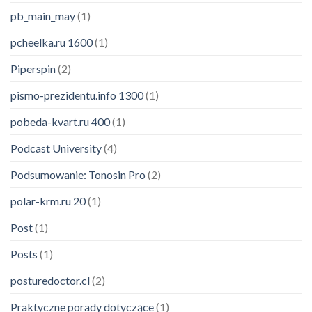
pb_main_may
(1)
pcheelka.ru 1600
(1)
Piperspin
(2)
pismo-prezidentu.info 1300
(1)
pobeda-kvart.ru 400
(1)
Podcast University
(4)
Podsumowanie: Tonosin Pro
(2)
polar-krm.ru 20
(1)
Post
(1)
Posts
(1)
posturedoctor.cl
(2)
Praktyczne porady dotyczące
(1)