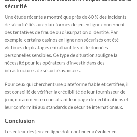
sécurité
Une étude récente a montré que près de 60 % des incidents
de sécurité liés aux plateformes de jeu en ligne concernent
des tentatives de fraude ou d’usurpation d’identité. Par
exemple, certains casinos en ligne non sécurisés ont été
victimes de piratages entraînant le vol de données
personnelles sensibles. Ce type de situation souligne la
nécessité pour les opérateurs d’investir dans des
infrastructures de sécurité avancées.
Pour ceux qui cherchent une plateforme fiable et certifiée, il
est conseillé de vérifier la crédibilité de leur fournisseur de
jeux, notamment en consultant leur page de certifications et
leur conformité aux standards de sécurité internationaux.
Conclusion
Le secteur des jeux en ligne doit continuer à évoluer en