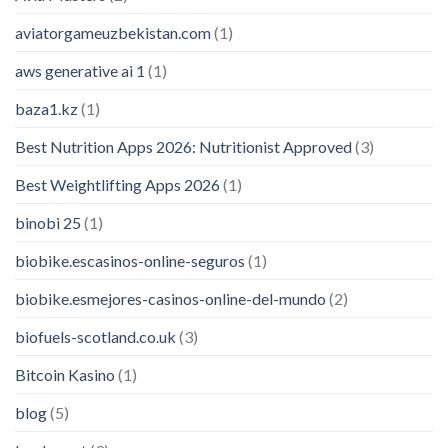
aviatorgameuzbekistan.com
(1)
aws generative ai 1
(1)
baza1.kz
(1)
Best Nutrition Apps 2026: Nutritionist Approved
(3)
Best Weightlifting Apps 2026
(1)
binobi 25
(1)
biobike.escasinos-online-seguros
(1)
biobike.esmejores-casinos-online-del-mundo
(2)
biofuels-scotland.co.uk
(3)
Bitcoin Kasino
(1)
blog
(5)