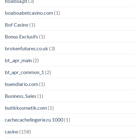
boaboa.pt
(3)
boaboabetcasino.com
(1)
Bof Casino
(1)
Bonus Exclusifs
(1)
brokenfutures.co.uk
(3)
bt_,apr_main
(2)
bt_apr_common_1
(2)
buendiario.com
(1)
Business, Sales
(1)
butikkosmetik.com
(1)
cachecachelingerie.ru 1000
(1)
casino
(158)