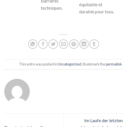
barrières
équitable et
techniques.
durable pour tous.
This entry was posted in
Uncategorized
. Bookmark the
permalink
.
Im Laufe der letzten