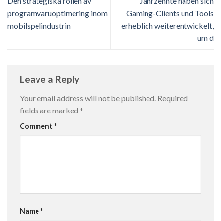
Den strategiska rollen av
Jahrzehnte haben sich
programvaruoptimering inom
Gaming-Clients und Tools
mobilspelindustrin
erheblich weiterentwickelt,
um d
Leave a Reply
Your email address will not be published.
Required
fields are marked
*
Comment
*
Name
*