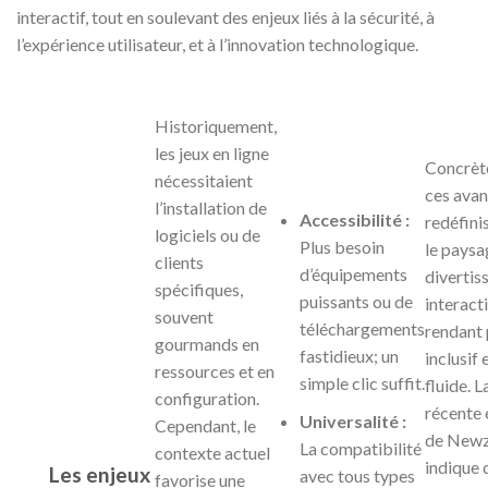
interactif, tout en soulevant des enjeux liés à la sécurité, à
l’expérience utilisateur, et à l’innovation technologique.
Historiquement,
les jeux en ligne
Concrèt
nécessitaient
ces ava
l’installation de
Accessibilité :
redéfini
logiciels ou de
Plus besoin
le paysa
clients
d’équipements
diverti
spécifiques,
puissants ou de
interactif
souvent
téléchargements
rendant 
gourmands en
fastidieux; un
inclusif 
ressources et en
simple clic suffit.
fluide. L
configuration.
récente 
Universalité :
Cependant, le
de New
La compatibilité
contexte actuel
indique 
Les enjeux
avec tous types
favorise une