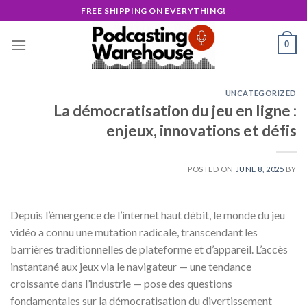
Skip
FREE SHIPPING ON EVERYTHING!
to
content
0
UNCATEGORIZED
La démocratisation du jeu en ligne :
enjeux, innovations et défis
POSTED ON
JUNE 8, 2025
BY
Depuis l’émergence de l’internet haut débit, le monde du jeu
vidéo a connu une mutation radicale, transcendant les
barrières traditionnelles de plateforme et d’appareil. L’accès
instantané aux jeux via le navigateur — une tendance
croissante dans l’industrie — pose des questions
fondamentales sur la démocratisation du divertissement