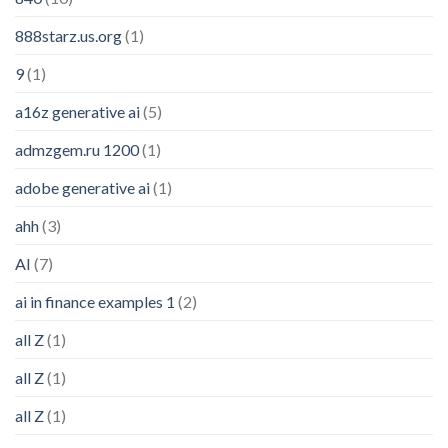
888starz.us.org
(1)
9
(1)
a16z generative ai
(5)
admzgem.ru 1200
(1)
adobe generative ai
(1)
ahh
(3)
AI
(7)
ai in finance examples 1
(2)
all Z
(1)
all Z
(1)
all Z
(1)