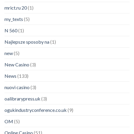
mrict.ru 20
(1)
my_texts
(5)
N 560
(1)
Najlepsze sposoby na
(1)
new
(5)
New Casino
(3)
News
(133)
nuovi casino
(3)
oalibrarypress.uk
(3)
ogukindustryconference.co.uk
(9)
OM
(5)
Online Casino
(51)