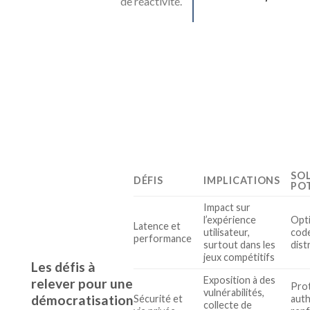
de réactivité.
SO
DÉFIS
IMPLICATIONS
PO
Impact sur
l’expérience
Opti
Latence et
utilisateur,
code
performance
surtout dans les
dist
jeux compétitifs
Les défis à
Exposition à des
relever pour une
Prot
vulnérabilités,
démocratisation
Sécurité et
auth
collecte de