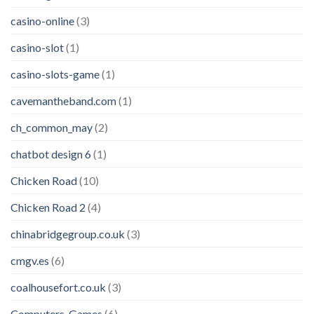
casino-online
(3)
casino-slot
(1)
casino-slots-game
(1)
cavemantheband.com
(1)
ch_common_may
(2)
chatbot design 6
(1)
Chicken Road
(10)
Chicken Road 2
(4)
chinabridgegroup.co.uk
(3)
cmgv.es
(6)
coalhousefort.co.uk
(3)
Computers, Games
(6)