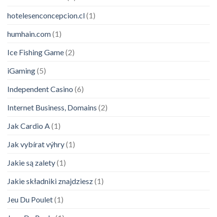
hotelesenconcepcion.cl
(1)
humhain.com
(1)
Ice Fishing Game
(2)
iGaming
(5)
Independent Casino
(6)
Internet Business, Domains
(2)
Jak Cardio A
(1)
Jak vybírat výhry
(1)
Jakie są zalety
(1)
Jakie składniki znajdziesz
(1)
Jeu Du Poulet
(1)