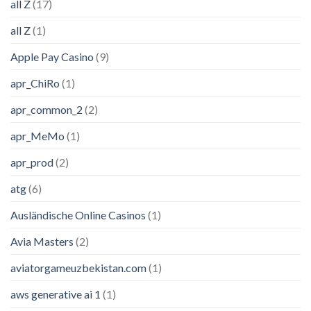
all Z
(17)
all Z
(1)
Apple Pay Casino
(9)
apr_ChiRo
(1)
apr_common_2
(2)
apr_MeMo
(1)
apr_prod
(2)
atg
(6)
Ausländische Online Casinos
(1)
Avia Masters
(2)
aviatorgameuzbekistan.com
(1)
aws generative ai 1
(1)