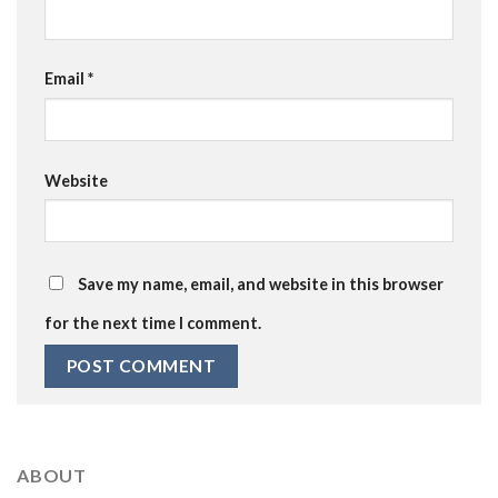
Email
*
Website
Save my name, email, and website in this browser
for the next time I comment.
ABOUT