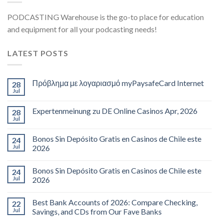
PODCASTING Warehouse is the go-to place for education
and equipment for all your podcasting needs!
LATEST POSTS
Πρόβλημα με λογαριασμό myPaysafeCard Internet
28
Jul
Expertenmeinung zu DE Online Casinos Apr, 2026
28
Jul
Bonos Sin Depósito Gratis en Casinos de Chile este
24
Jul
2026
Bonos Sin Depósito Gratis en Casinos de Chile este
24
Jul
2026
Best Bank Accounts of 2026: Compare Checking,
22
Jul
Savings, and CDs from Our Fave Banks