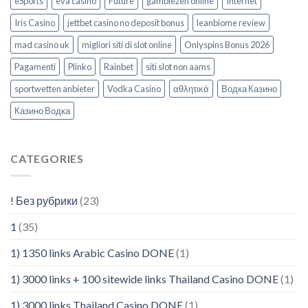
eSports
eva casino
Future
gamblezen online
Internet
Iris Casino
jettbet casino no deposit bonus
leanbiome review
mad casino uk
migliori siti di slot online
Onlyspins Bonus 2026
Pagamenti
Plinko
Rainbet
siti slot non aams
sportwetten anbieter
Vodka Casino
αθλητικά
Водка Казино
Казино Водка
CATEGORIES
! Без рубрики
(23)
1
(35)
1) 1350 links Arabic Casino DONE
(1)
1) 3000 links + 100 sitewide links Thailand Casino DONE
(1)
1) 3000 links Thailand Casino DONE
(1)