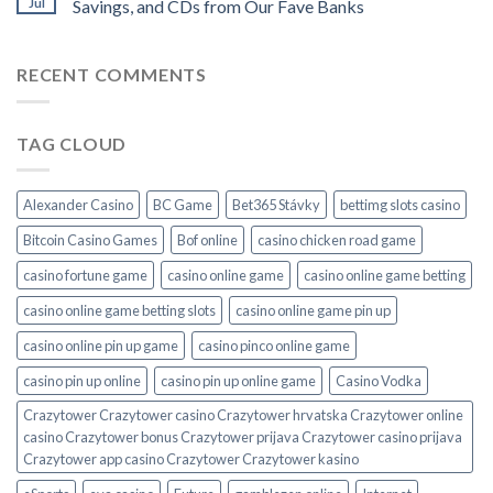
Jul
Savings, and CDs from Our Fave Banks
RECENT COMMENTS
TAG CLOUD
Alexander Casino
BC Game
Bet365 Stávky
bettimg slots casino
Bitcoin Casino Games
Bof online
casino chicken road game
casino fortune game
casino online game
casino online game betting
casino online game betting slots
casino online game pin up
casino online pin up game
casino pinco online game
casino pin up online
casino pin up online game
Casino Vodka
Crazytower Crazytower casino Crazytower hrvatska Crazytower online
casino Crazytower bonus Crazytower prijava Crazytower casino prijava
Crazytower app casino Crazytower Crazytower kasino