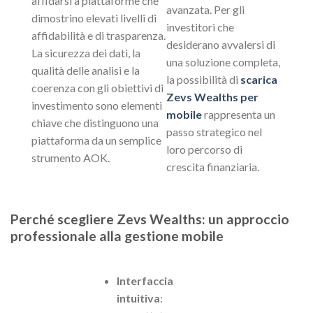
affidarsi a piattaforme che
avanzata. Per gli
dimostrino elevati livelli di
investitori che
affidabilità e di trasparenza.
desiderano avvalersi di
La sicurezza dei dati, la
una soluzione completa,
qualità delle analisi e la
la possibilità di
scarica
coerenza con gli obiettivi di
Zevs Wealths per
investimento sono elementi
mobile
rappresenta un
chiave che distinguono una
passo strategico nel
piattaforma da un semplice
loro percorso di
strumento AOK.
crescita finanziaria.
Perché scegliere Zevs Wealths: un approccio
professionale alla gestione mobile
Interfaccia
intuitiva
: