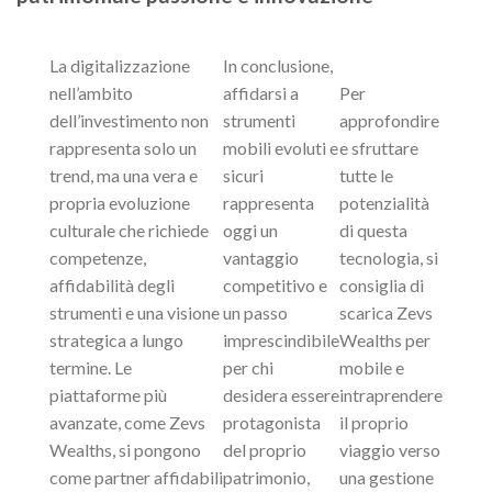
La digitalizzazione
In conclusione,
nell’ambito
affidarsi a
Per
dell’investimento non
strumenti
approfondire
rappresenta solo un
mobili evoluti e
e sfruttare
trend, ma una vera e
sicuri
tutte le
propria evoluzione
rappresenta
potenzialità
culturale che richiede
oggi un
di questa
competenze,
vantaggio
tecnologia, si
affidabilità degli
competitivo e
consiglia di
strumenti e una visione
un passo
scarica Zevs
strategica a lungo
imprescindibile
Wealths per
termine. Le
per chi
mobile e
piattaforme più
desidera essere
intraprendere
avanzate, come Zevs
protagonista
il proprio
Wealths, si pongono
del proprio
viaggio verso
come partner affidabili
patrimonio,
una gestione