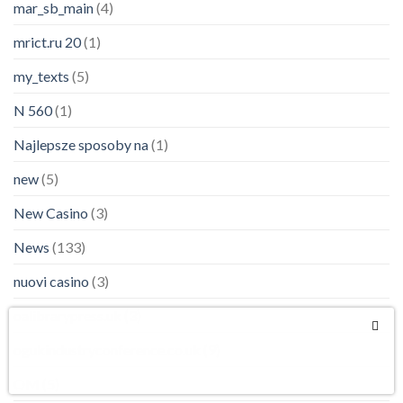
mar_sb_main
(4)
mrict.ru 20
(1)
my_texts
(5)
N 560
(1)
Najlepsze sposoby na
(1)
new
(5)
New Casino
(3)
News
(133)
nuovi casino
(3)
oalibrarypress.uk
(3)
Someone in Dallas, TX purchased a
ogukindustryconference.co.uk
(9)
Neewer USB Microphone Kit: Cardioid Condenser Mic, Foam Cap, Arm Stand and Shock Mount for Karaoke/YouTube/Podcasts/Singing etc
About 6 hours ago
OM
(5)