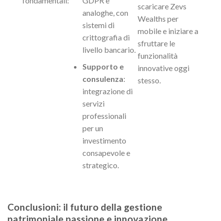
fondamentali:
GDPR e
scaricare Zevs
analoghe, con
Wealths per
sistemi di
mobile e iniziare a
crittografia di
sfruttare le
livello bancario.
funzionalità
Supporto e
innovative oggi
consulenza
:
stesso.
integrazione di
servizi
professionali
per un
investimento
consapevole e
strategico.
Conclusioni: il futuro della gestione
patrimoniale passione e innovazione