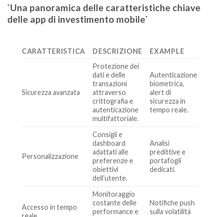
`Una panoramica delle caratteristiche chiave
delle app di investimento mobile`
CARATTERISTICA
DESCRIZIONE
EXAMPLE
Protezione dei
dati e delle
Autenticazione
transazioni
biometrica,
Sicurezza avanzata
attraverso
alert di
crittografia e
sicurezza in
autenticazione
tempo reale.
multifattoriale.
Consigli e
dashboard
Analisi
adattati alle
predittive e
Personalizzazione
preferenze e
portafogli
obiettivi
dedicati.
dell’utente.
Monitoraggio
costante delle
Notifiche push
Accesso in tempo
performance e
sulla volatilità
reale