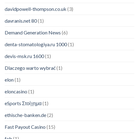
davidpowell-thompson.co.uk
(3)
davranis.net 80
(1)
Demand Generation News
(6)
denta-stomatologiya.ru 1000
(1)
devis-msk.ru 1600
(1)
Dlaczego warto wybrać
(1)
elon
(1)
eloncasino
(1)
eSports Στοίχημα
(1)
ethische-banken.de
(2)
Fast Payout Casino
(15)
feb
(1)