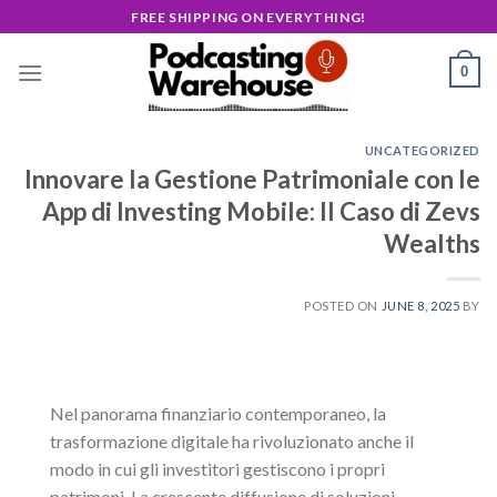
Skip
FREE SHIPPING ON EVERYTHING!
to
content
0
UNCATEGORIZED
Innovare la Gestione Patrimoniale con le
App di Investing Mobile: Il Caso di Zevs
Wealths
POSTED ON
JUNE 8, 2025
BY
Nel panorama finanziario contemporaneo, la
trasformazione digitale ha rivoluzionato anche il
modo in cui gli investitori gestiscono i propri
patrimoni. La crescente diffusione di soluzioni