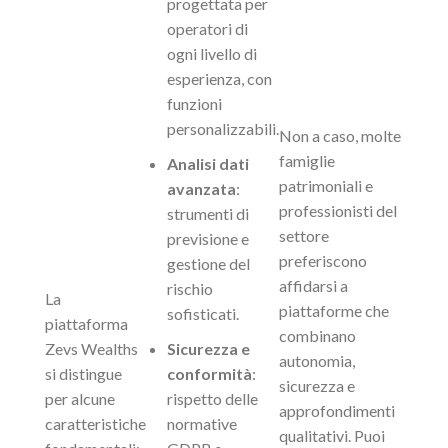
progettata per
operatori di
ogni livello di
esperienza, con
funzioni
personalizzabili.
Non a caso, molte
famiglie
Analisi dati
patrimoniali e
avanzata
:
professionisti del
strumenti di
settore
previsione e
preferiscono
gestione del
affidarsi a
rischio
La
piattaforme che
sofisticati.
piattaforma
combinano
Zevs Wealths
Sicurezza e
autonomia,
si distingue
conformità
:
sicurezza e
per alcune
rispetto delle
approfondimenti
caratteristiche
normative
qualitativi. Puoi