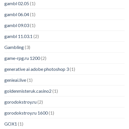
gambl 02.05
(1)
gambl 06.04
(1)
gambl 09.03
(1)
gambl 11.03.1
(2)
Gambling
(3)
game-rpg.ru 1200
(2)
generative ai adobe photoshop 3
(1)
genieai.live
(1)
goldenmisteruk.casino2
(1)
gorodokstroy.ru
(2)
gorodokstroy.ru 1600
(1)
GOX1
(1)