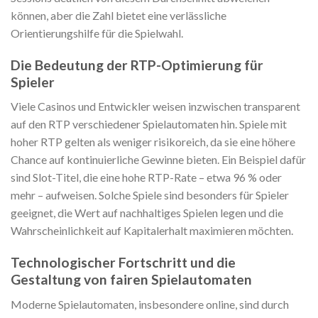
können, aber die Zahl bietet eine verlässliche
Orientierungshilfe für die Spielwahl.
Die Bedeutung der RTP-Optimierung für
Spieler
Viele Casinos und Entwickler weisen inzwischen transparent
auf den RTP verschiedener Spielautomaten hin. Spiele mit
hoher RTP gelten als weniger risikoreich, da sie eine höhere
Chance auf kontinuierliche Gewinne bieten. Ein Beispiel dafür
sind Slot-Titel, die eine hohe RTP-Rate – etwa 96 % oder
mehr – aufweisen. Solche Spiele sind besonders für Spieler
geeignet, die Wert auf nachhaltiges Spielen legen und die
Wahrscheinlichkeit auf Kapitalerhalt maximieren möchten.
Technologischer Fortschritt und die
Gestaltung von fairen Spielautomaten
Moderne Spielautomaten, insbesondere online, sind durch