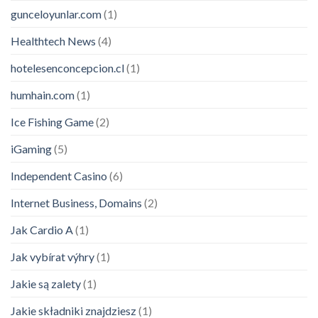
gunceloyunlar.com
(1)
Healthtech News
(4)
hotelesenconcepcion.cl
(1)
humhain.com
(1)
Ice Fishing Game
(2)
iGaming
(5)
Independent Casino
(6)
Internet Business, Domains
(2)
Jak Cardio A
(1)
Jak vybírat výhry
(1)
Jakie są zalety
(1)
Jakie składniki znajdziesz
(1)