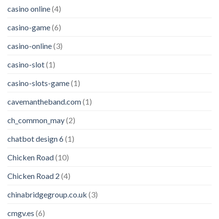
casino online
(4)
casino-game
(6)
casino-online
(3)
casino-slot
(1)
casino-slots-game
(1)
cavemantheband.com
(1)
ch_common_may
(2)
chatbot design 6
(1)
Chicken Road
(10)
Chicken Road 2
(4)
chinabridgegroup.co.uk
(3)
cmgv.es
(6)