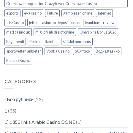
Crazytower app casino Crazytower Crazytower kasino
eSports
eva casino
Future
gamblezen online
Internet
Iris Casino
jettbet casino no deposit bonus
leanbiome review
mad casino uk
migliori siti di slot online
Onlyspins Bonus 2026
Pagamenti
Plinko
Rainbet
siti slot non aams
sportwetten anbieter
Vodka Casino
αθλητικά
Водка Казино
Казино Водка
CATEGORIES
! Без рубрики
(23)
1
(35)
1) 1350 links Arabic Casino DONE
(1)