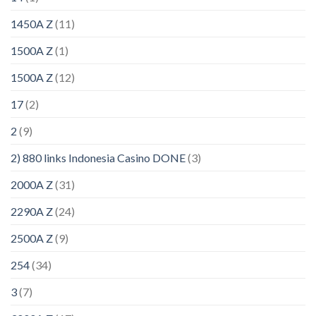
1450A Z
(11)
1500A Z
(1)
1500A Z
(12)
17
(2)
2
(9)
2) 880 links Indonesia Casino DONE
(3)
2000A Z
(31)
2290A Z
(24)
2500A Z
(9)
254
(34)
3
(7)