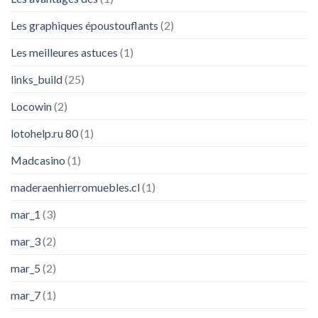
Les graphiques époustouflants
(2)
Les meilleures astuces
(1)
links_build
(25)
Locowin
(2)
lotohelp.ru 80
(1)
Madcasino
(1)
maderaenhierromuebles.cl
(1)
mar_1
(3)
mar_3
(2)
mar_5
(2)
mar_7
(1)