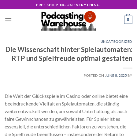
Skip
FREE SHIPPING ON EVERYTHING!
to
content
0
UNCATEGORIZED
Die Wissenschaft hinter Spielautomaten:
RTP und Spielfreude optimal gestalten
POSTED ON
JUNE 8, 2025
BY
Die Welt der Glücksspiele im Casino oder online bietet eine
beeindruckende Vielfalt an Spielautomaten, die ständig
weiterentwickelt werden, um sowohl Unterhaltung als auch
faire Gewinnchancen zu gewährleisten. Für Spieler ist es
essenziell, die unterschiedlichen Faktoren zu verstehen, die
die Spielfreude beeinflussen – insbesondere der Return to