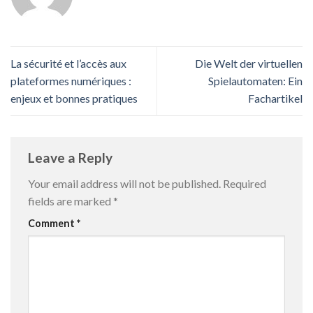
La sécurité et l’accès aux
Die Welt der virtuellen
plateformes numériques :
Spielautomaten: Ein
enjeux et bonnes pratiques
Fachartikel
Leave a Reply
Your email address will not be published.
Required
fields are marked
*
Comment
*