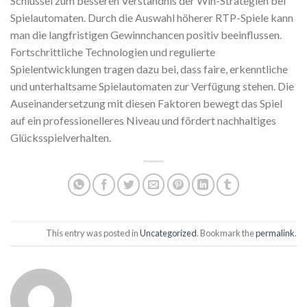
Schlüssel zum besseren Verständnis der Win-Strategien bei
Spielautomaten. Durch die Auswahl höherer RTP-Spiele kann
man die langfristigen Gewinnchancen positiv beeinflussen.
Fortschrittliche Technologien und regulierte
Spielentwicklungen tragen dazu bei, dass faire, erkenntliche
und unterhaltsame Spielautomaten zur Verfügung stehen. Die
Auseinandersetzung mit diesen Faktoren bewegt das Spiel
auf ein professionelleres Niveau und fördert nachhaltiges
Glücksspielverhalten.
This entry was posted in
Uncategorized
. Bookmark the
permalink
.