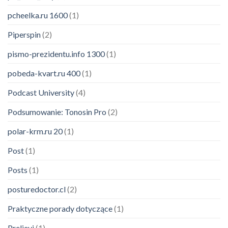
pcheelka.ru 1600
(1)
Piperspin
(2)
pismo-prezidentu.info 1300
(1)
pobeda-kvart.ru 400
(1)
Podcast University
(4)
Podsumowanie: Tonosin Pro
(2)
polar-krm.ru 20
(1)
Post
(1)
Posts
(1)
posturedoctor.cl
(2)
Praktyczne porady dotyczące
(1)
Prelievi
(1)