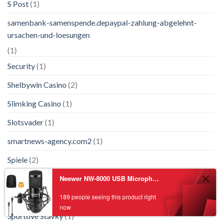
S Post
(1)
samenbank-samenspende.depaypal-zahlung-abgelehnt-
ursachen-und-loesungen
(1)
Security
(1)
Shelbywin Casino
(2)
Slimking Casino
(1)
Slotsvader
(1)
smartnews-agency.com2
(1)
Spiele
(2)
Neewer NW-8000 USB Microphone Supercardioid Condenser Mic with Shock Mount for Singing, Vlog, Podcast, Live Streaming, Plug&Play
Spinko Casino
(2)
Spinmills
(1)
189 people seeing this product right
now
Športové Stávky
(1)