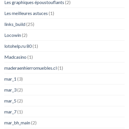
Les graphiques époustouflants
(2)
Les meilleures astuces
(1)
links_build
(25)
Locowin
(2)
lotohelp.ru 80
(1)
Madcasino
(1)
maderaenhierromuebles.cl
(1)
mar_1
(3)
mar_3
(2)
mar_5
(2)
mar_7
(1)
mar_bh_main
(2)