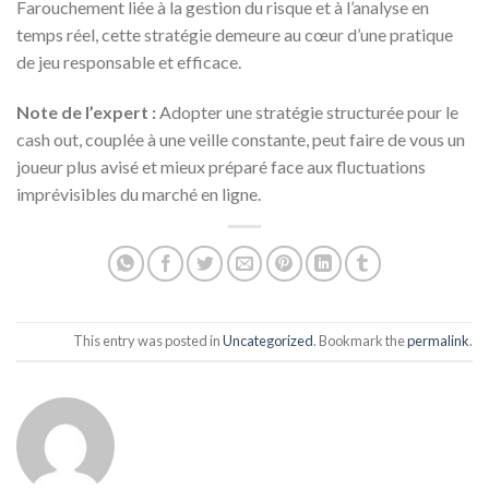
Farouchement liée à la gestion du risque et à l’analyse en
temps réel, cette stratégie demeure au cœur d’une pratique
de jeu responsable et efficace.
Note de l’expert :
Adopter une stratégie structurée pour le
cash out, couplée à une veille constante, peut faire de vous un
joueur plus avisé et mieux préparé face aux fluctuations
imprévisibles du marché en ligne.
This entry was posted in
Uncategorized
. Bookmark the
permalink
.