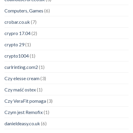
Computers, Games
(6)
crobar.co.uk
(7)
crypro 17.04
(2)
crypto 29
(1)
crypto1004
(1)
curlrinting.com2
(1)
Czy elesse cream
(3)
Czy maść ostex
(1)
Czy VeraFit pomaga
(3)
Czym jest Remofix
(1)
danieldeasy.co.uk
(6)