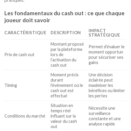
Les fondamentaux du cash out : ce que chaque
joueur doit savoir
IMPACT
CARACTÉRISTIQUE
DESCRIPTION
STRATÉGIQUE
Montant proposé
Permet d’évaluer le
par la plateforme
moment opportun
Prix de cash out
lors de
pour sécuriser ses
l’activation du
gains
cash out
Moment précis
Une décision
durant
éclairée peut
Timing
l’événement où le
maximiser les
cash out est
bénéfices ou limiter
effectué
les pertes
Situation en
Nécessite une
temps réel
surveillance
Conditions du marché
influant sur la
constante et une
valeur du cash
analyse rapide
out