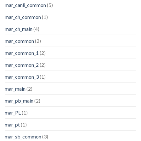
mar_canli_common
(5)
mar_ch_common
(1)
mar_ch_main
(4)
mar_common
(2)
mar_common_1
(2)
mar_common_2
(2)
mar_common_3
(1)
mar_main
(2)
mar_pb_main
(2)
mar_PL
(1)
mar_pt
(1)
mar_sb_common
(3)