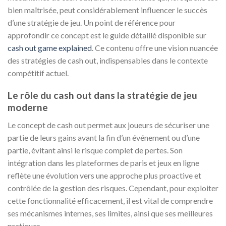
bien maîtrisée, peut considérablement influencer le succès
d’une stratégie de jeu. Un point de référence pour
approfondir ce concept est le guide détaillé disponible sur
cash out game explained
. Ce contenu offre une vision nuancée
des stratégies de cash out, indispensables dans le contexte
compétitif actuel.
Le rôle du cash out dans la stratégie de jeu
moderne
Le concept de cash out permet aux joueurs de sécuriser une
partie de leurs gains avant la fin d’un événement ou d’une
partie, évitant ainsi le risque complet de pertes. Son
intégration dans les plateformes de paris et jeux en ligne
reflète une évolution vers une approche plus proactive et
contrôlée de la gestion des risques. Cependant, pour exploiter
cette fonctionnalité efficacement, il est vital de comprendre
ses mécanismes internes, ses limites, ainsi que ses meilleures
pratiques.