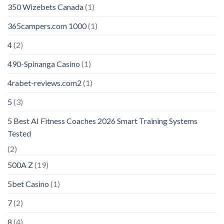
350 Wizebets Canada
(1)
365campers.com 1000
(1)
4
(2)
490-Spinanga Casino
(1)
4rabet-reviews.com2
(1)
5
(3)
5 Best AI Fitness Coaches 2026 Smart Training Systems
Tested
(2)
500A Z
(19)
5bet Casino
(1)
7
(2)
8
(4)