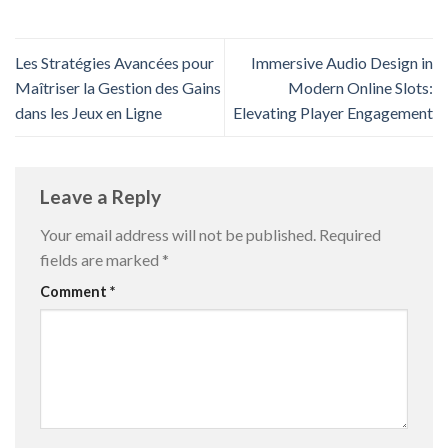
Les Stratégies Avancées pour
Immersive Audio Design in
Maîtriser la Gestion des Gains
Modern Online Slots:
dans les Jeux en Ligne
Elevating Player Engagement
Leave a Reply
Your email address will not be published.
Required
fields are marked
*
Comment
*