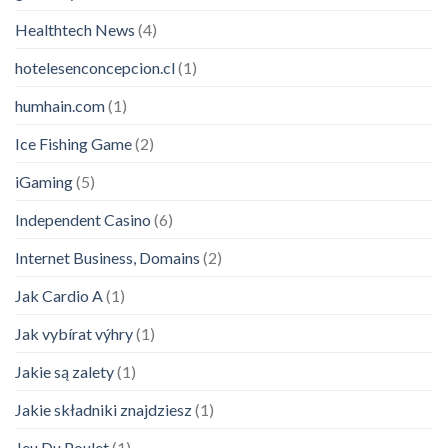
Healthtech News
(4)
hotelesenconcepcion.cl
(1)
humhain.com
(1)
Ice Fishing Game
(2)
iGaming
(5)
Independent Casino
(6)
Internet Business, Domains
(2)
Jak Cardio A
(1)
Jak vybírat výhry
(1)
Jakie są zalety
(1)
Jakie składniki znajdziesz
(1)
Jeu Du Poulet
(1)