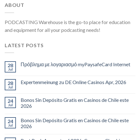
ABOUT
PODCASTING Warehouse is the go-to place for education
and equipment for all your podcasting needs!
LATEST POSTS
Πρόβλημα με λογαριασμό myPaysafeCard Internet
28
Jul
Expertenmeinung zu DE Online Casinos Apr, 2026
28
Jul
Bonos Sin Depósito Gratis en Casinos de Chile este
24
Jul
2026
Bonos Sin Depósito Gratis en Casinos de Chile este
24
Jul
2026