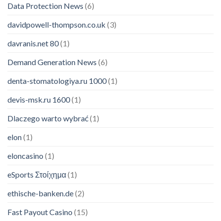
Data Protection News
(6)
davidpowell-thompson.co.uk
(3)
davranis.net 80
(1)
Demand Generation News
(6)
denta-stomatologiya.ru 1000
(1)
devis-msk.ru 1600
(1)
Dlaczego warto wybrać
(1)
elon
(1)
eloncasino
(1)
eSports Στοίχημα
(1)
ethische-banken.de
(2)
Fast Payout Casino
(15)