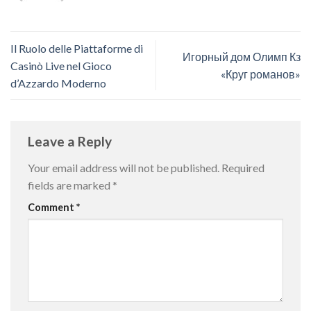
Il Ruolo delle Piattaforme di
Игорный дом Олимп Кз
Casinò Live nel Gioco
«Круг романов»
d’Azzardo Moderno
Leave a Reply
Your email address will not be published.
Required
fields are marked
*
Comment
*