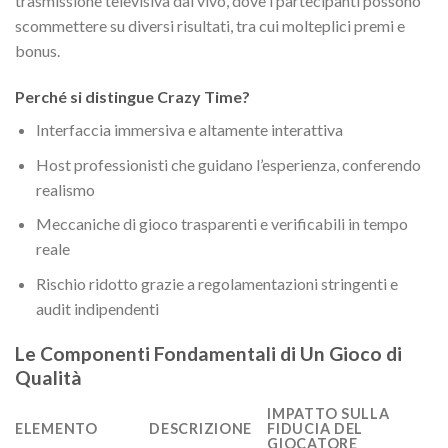
trasmissione televisiva dal vivo, dove i partecipanti possono
scommettere su diversi risultati, tra cui molteplici premi e
bonus.
Perché si distingue Crazy Time?
Interfaccia immersiva e altamente interattiva
Host professionisti che guidano l’esperienza, conferendo
realismo
Meccaniche di gioco trasparenti e verificabili in tempo
reale
Rischio ridotto grazie a regolamentazioni stringenti e
audit indipendenti
Le Componenti Fondamentali di Un Gioco di
Qualità
IMPATTO SULLA
ELEMENTO
DESCRIZIONE
FIDUCIA DEL
GIOCATORE