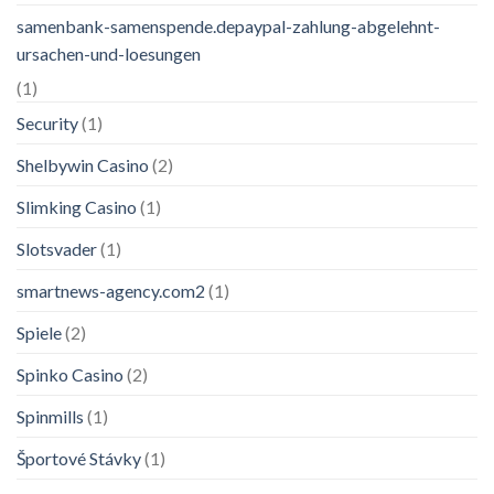
samenbank-samenspende.depaypal-zahlung-abgelehnt-
ursachen-und-loesungen
(1)
Security
(1)
Shelbywin Casino
(2)
Slimking Casino
(1)
Slotsvader
(1)
smartnews-agency.com2
(1)
Spiele
(2)
Spinko Casino
(2)
Spinmills
(1)
Športové Stávky
(1)