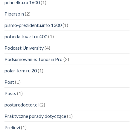
pcheelka.ru 1600
(1)
Piperspin
(2)
pismo-prezidentu.info 1300
(1)
pobeda-kvart.ru 400
(1)
Podcast University
(4)
Podsumowanie: Tonosin Pro
(2)
polar-krm.ru 20
(1)
Post
(1)
Posts
(1)
posturedoctor.cl
(2)
Praktyczne porady dotyczące
(1)
Prelievi
(1)