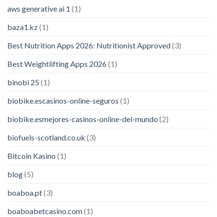
aws generative ai 1
(1)
baza1.kz
(1)
Best Nutrition Apps 2026: Nutritionist Approved
(3)
Best Weightlifting Apps 2026
(1)
binobi 25
(1)
biobike.escasinos-online-seguros
(1)
biobike.esmejores-casinos-online-del-mundo
(2)
biofuels-scotland.co.uk
(3)
Bitcoin Kasino
(1)
blog
(5)
boaboa.pt
(3)
boaboabetcasino.com
(1)